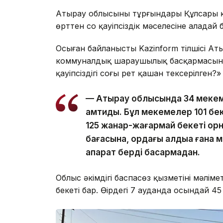
Атырау облысының тұрғындары Құлсары 
өрттен соң қауіпсіздік мәселесіне алаңдай
Осыған байланысты Kazinform тілшісі Ат
коммуналдық шараушылық басқармасына
қауіпсіздігі соңғы рет қашан тексерілген?
— Атырау облысында 34 мекеме
қамтиды. Бұл мекемелер 101 бе
125 жанар-жағармай бекеті орна
бағасына, қордағы қалдыққа ғана
ақпарат берді басқармадан.
Облыс әкімдігі баспасөз қызметінің мәлім
бекеті бар. Өңірдегі 7 ауданда осындай 4