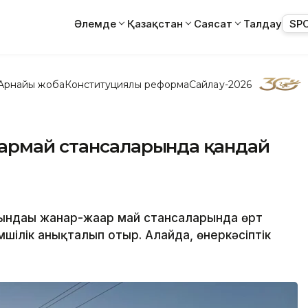
Әлемде
Қазақстан
Саясат
Талдау
SP
Арнайы жоба
Конституциялық реформа
Сайлау-2026
армай стансаларында қандай
ндағы жанар-жағар май стансаларында өрт
мшілік анықталып отыр. Алайда, өнеркәсіптік