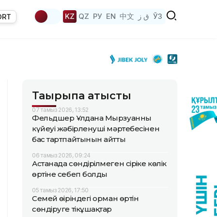
KZ
QZ
РУ
EN
中文
ق ز
ЎЗ
ORT
Тақырыпқа қатысты
07 тамыз 2026, 13:52
Фельдшер Ұлдана Мырзуанның
күйеуі жәбірленуші мәртебесінен
бас тартпайтынын айтты
06 тамыз 2026, 09:24
Астанада сөндірілмеген сіріңке көлік
өртіне себеп болды
05 тамыз 2026, 17:50
Семей өңіріндегі орман өртін
сөндіруге тікұшақтар