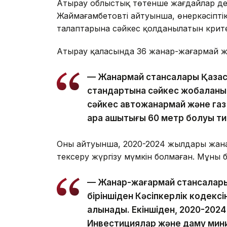
Атырау облыстық төтенше жағдайлар де
Жаймағамбетовтің айтуынша, өнеркәсіптік
талаптарына сәйкес қолданылатын крит
Атырау қаласында 36 жанар-жағармай жә
— Жанармай стансалары Қазақ
стандартына сәйкес жобаланып
сәйкес автожанармай және газ
ара қашықтығы 60 метр болуы 
Оның айтуынша, 2020-2024 жылдары жанар
тексеру жүргізу мүмкін болмаған. Мұның б
— Жанар-жағармай стансаларыны
біріншіден Кәсіпкерлік кодексі
алынады. Екіншіден, 2020-202
Инвестициялар және даму мини