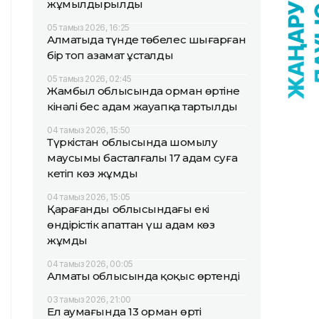
жұмылдырылды
05 тамыз 2026, 16:25
Алматыда түнде төбелес шығарған
бір топ азамат ұсталды
05 тамыз 2026, 02:45
Жамбыл облысында орман өртіне
кінәлі бес адам жауапқа тартылды
04 тамыз 2026, 15:50
Түркістан облысында шомылу
маусымы басталғалы 17 адам суға
кетіп көз жұмды
04 тамыз 2026, 15:05
Қарағанды облысындағы екі
өндірістік апаттан үш адам көз
жұмды
04 тамыз 2026, 00:05
Алматы облысында қоқыс өртенді
03 тамыз 2026, 21:00
Ел аумағында 13 орман өрті