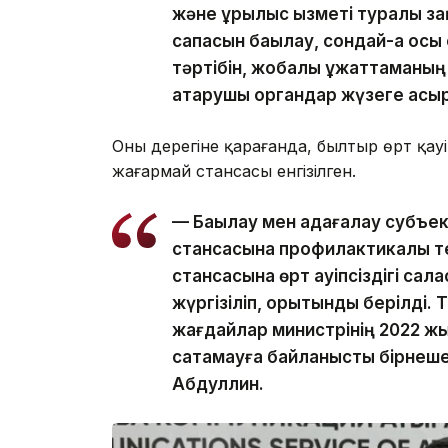
және құрылыс қызметі туралы з
сапасын бақылау, сондай-ақ осы
тәртібін, жобалық құжаттаманың
атқарушы органдар жүзеге асы
Оның дерегіне қарағанда, былтыр өрт қау
жағармай стансасы енгізілген.
— Бақылау мен қадағалау субъе
стансасына профилактикалық те
стансасына өрт қауіпсіздігі са
жүргізіліп, қорытынды берілді.
жағдайлар министрінің 2022 жы
сақтамауға байланысты бірнеше
Абдуллин.