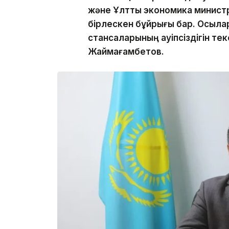
және Ұлттық экономика министр
бірлескен бұйрығы бар. Осыла
стансаларының қауіпсіздігін т
Жаймағамбетов.