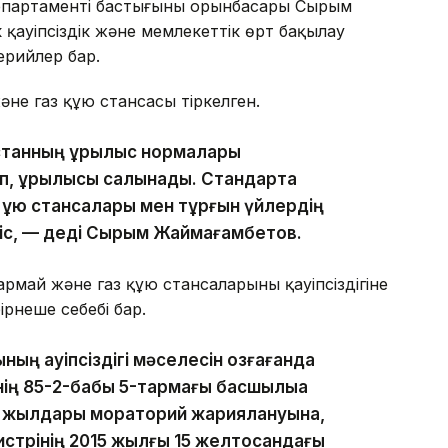
партаменті бастығының орынбасары Сырым
 қауіпсіздік және мемлекеттік өрт бақылау
ерийлер бар.
не газ құю стансасы тіркелген.
станның құрылыс нормалары
, құрылысы салынады. Стандартқа
 құю стансалары мен тұрғын үйлердің
тиіс, — деді Сырым Жаймағамбетов.
май және газ құю стансаларының қауіпсіздігіне
ірнеше себебі бар.
ң қауіпсіздігі мәселесін қозғағанда
нің 85-2-бабы 5-тармағы басшылыққа
4 жылдары мораторий жариялануына,
стрінің 2015 жылғы 15 желтоқсандағы