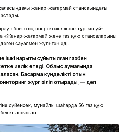
қаласындағы жанар-жағармай стансаындағы
 бастады.
ырау облыстық энергетика және тұрғын үй-
 «Жанар-жағармай және газ құю стансаларының
» деген сауалмен жүгінген еді.
 ішкі нарықты сұйытылған газбен
кетке иелік етеді. Облыс аумағында
ласқан. Басқарма күнделікті отын
 мониторинг жүргізіліп отырады, — деп
етіне сүйенсек, мұнайлы шаһарда 56 газ құю
5 бекет ашылған.