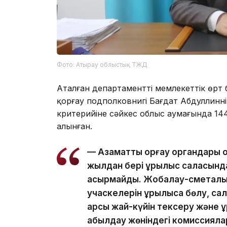
Фото: Атырау облыстық ТЖД
Аталған департаменттің мемлекеттік өрт
қорғау подполковнигі Бағдат Абдуллиннің
критерийіне сәйкес облыс аумағында 14
алынған.
— Азаматтық қорғау органдары 
жылдан бері құрылыс саласынд
асырмайды. Жобалау-сметалық 
учаскелерін құрылысқа бөлу, са
қарсы жай-күйін тексеру және қ
қабылдау жөніндегі комиссиялар