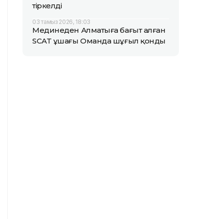
тіркелді
03 тамыз 2026, 18:03
Мединеден Алматыға бағыт алған
SCAT ұшағы Оманда шұғыл қонды