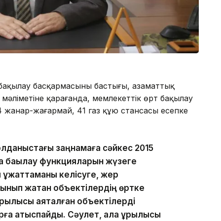
 бақылау басқармасының бастығы, азаматтық
 мәліметіне қарағанда, мемлекеттік өрт бақылау
4 жанар-жағармай, 41 газ құю стансасы есепке
қолданыстағы заңнамаға сәйкес 2015
а бақылау функцияларын жүзеге
құжаттаманы келісуге, жер
лынып жатқан объектілердің өртке
ұрылысы аяқталған объектілерді
ға қатыспайды. Сәулет, қала құрылысы