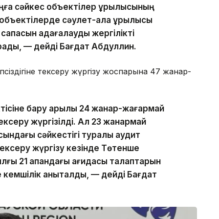
аңға сәйкес объектілер құрылысының
 объектілерде сәулет-қала құрылысы
 сапасын қадағалауды жергілікті
рады, — дейді Бағдат Абдуллин.
іпсіздігіне тексеру жүргізу жоспарына 47 жанар-
ктісіне бару арқылы 24 жанар-жағармай
ксеру жүргізілді. Ал 23 жанармай
ласындағы сәйкестігі туралы аудит
 Тексеру жүргізу кезінде Төтенше
лғы 21 ақпандағы қағидасы талаптарын
 кемшілік анықталды, — дейді Бағдат