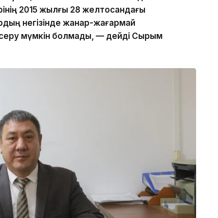
інің 2015 жылғы 28 желтоқсандағы
рдың негізінде жанар-жағармай
ексеру мүмкін болмады, — дейді Сырым