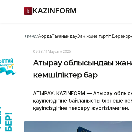
KAZINFORM
Ақорда
Тағайындау
Заң және тәртіп
Дерекқор
Тренд:
09:28, 11 Маусым 2025
Атырау облысындағы жан
кемшіліктер бар
АТЫРАУ. KAZINFORM — Атырау облысы
қауіпсіздігіне байланысты бірнеше ке
қауіпсіздігіне тексеру жүргізілмеген.