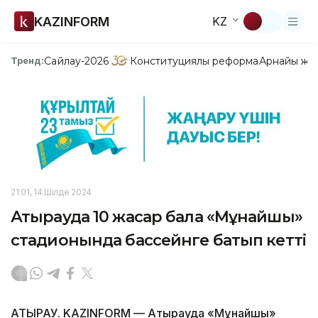
KAZINFORM
KZ
Сайлау-2026
Конституциялық реформа
Арнайы жо
Тренд:
21:01, 14 Шілде 2024
Атырауда 10 жасар бала «Мұнайшы»
стадионында бассейнге батып кетті
АТЫРАУ. KAZINFORM — Атырауда «Мұнайшы»