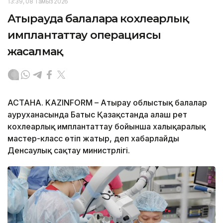
13:39, 08 Тамыз 2026
Атырауда балаларға кохлеарлық
имплантаттау операциясы
жасалмақ
АСТАНА. KAZINFORM – Атырау облыстық балалар
ауруханасында Батыс Қазақстанда алғаш рет
кохлеарлық имплантаттау бойынша халықаралық
мастер-класс өтіп жатыр, деп хабарлайды
Денсаулық сақтау министрлігі.