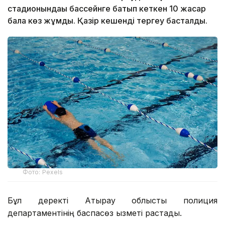
стадионындағы бассейнге батып кеткен 10 жасар
бала көз жұмды. Қазір кешенді тергеу басталды.
Фото: Pexels
Бұл деректі Атырау облыстық полиция
департаментінің баспасөз қызметі растады.