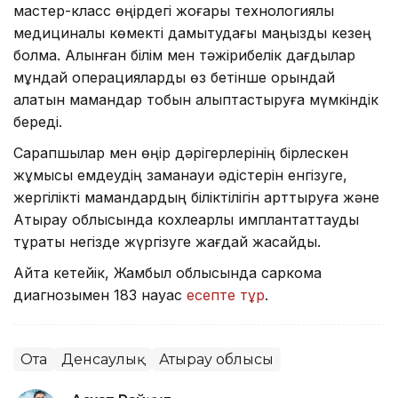
мастер-класс өңірдегі жоғары технологиялық
медициналық көмекті дамытудағы маңызды кезең
болмақ. Алынған білім мен тәжірибелік дағдылар
мұндай операцияларды өз бетінше орындай
алатын мамандар тобын қалыптастыруға мүмкіндік
береді.
Сарапшылар мен өңір дәрігерлерінің бірлескен
жұмысы емдеудің заманауи әдістерін енгізуге,
жергілікті мамандардың біліктілігін арттыруға және
Атырау облысында кохлеарлық имплантаттауды
тұрақты негізде жүргізуге жағдай жасайды.
Айта кетейік, Жамбыл облысында саркома
диагнозымен 183 науқас
есепте тұр
.
Ота
Денсаулық
Атырау облысы