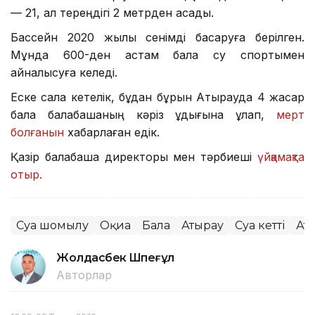
— 21, ал тереңдігі 2 метрден асады.
Бассейн 2020 жылы сенімді басқаруға берілген.
Мұнда 600-ден астам бала су спортымен
айналысуға келеді.
Еске сала кетелік, бұдан бұрын Атырауда 4 жасар
бала балабақшаның кәріз құдығына құлап,
мерт
болғанын
хабарлаған едік.
Қазір балабақша директоры мен тәрбиеші
үйқамақта
отыр.
Суға шомылу
Оқиға
Бала
Атырау
Суға кетті
Ат
Жолдасбек Шөпеғұл
Авторлар