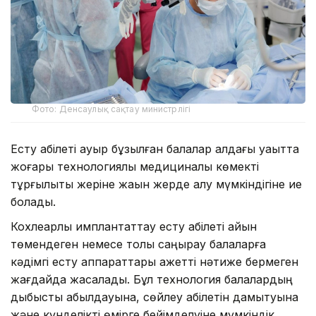
Фото: Денсаулық сақтау министрлігі
Есту қабілеті ауыр бұзылған балалар алдағы уақытта
жоғары технологиялық медициналық көмекті
тұрғылықты жеріне жақын жерде алу мүмкіндігіне ие
болады.
Кохлеарлық имплантаттау есту қабілеті айқын
төмендеген немесе толық саңырау балаларға
кәдімгі есту аппараттары қажетті нәтиже бермеген
жағдайда жасалады. Бұл технология балалардың
дыбысты қабылдауына, сөйлеу қабілетін дамытуына
және күнделікті өмірге бейімделуіне мүмкіндік