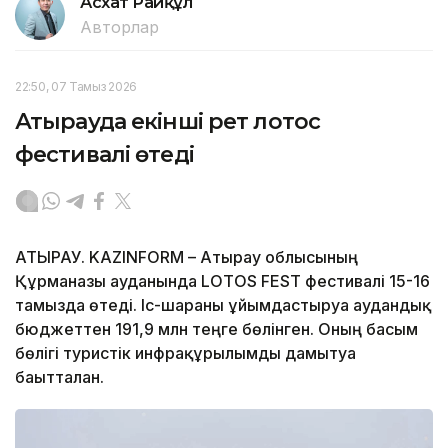
Асхат Райқұл
Авторлар
22:50, 07 Тамыз 2026
Атырауда екінші рет лотос
фестивалі өтеді
АТЫРАУ. KAZINFORM – Атырау облысының
Құрманғазы ауданында LOTOS FEST фестивалі 15-16
тамызда өтеді. Іс-шараны ұйымдастыруға аудандық
бюджеттен 191,9 млн теңге бөлінген. Оның басым
бөлігі туристік инфрақұрылымды дамытуға
бағытталған.