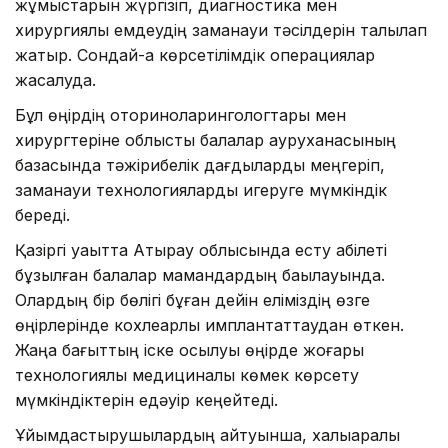
жұмыстарын жүргізіп, диагностика мен
хирургиялық емдеудің заманауи тәсілдерін талқылап
жатыр. Сондай-ақ көрсетілімдік операциялар
жасалуда.
Бұл өңірдің оториноларингологтары мен
хирургтеріне облыстық балалар ауруханасының
базасында тәжірибелік дағдыларды меңгеріп,
заманауи технологияларды игеруге мүмкіндік
береді.
Қазіргі уақытта Атырау облысында есту қабілеті
бұзылған балалар мамандардың бақылауында.
Олардың бір бөлігі бұған дейін еліміздің өзге
өңірлерінде кохлеарлық имплантаттаудан өткен.
Жаңа бағыттың іске қосылуы өңірде жоғары
технологиялық медициналық көмек көрсету
мүмкіндіктерін едәуір кеңейтеді.
Ұйымдастырушылардың айтуынша, халықаралық