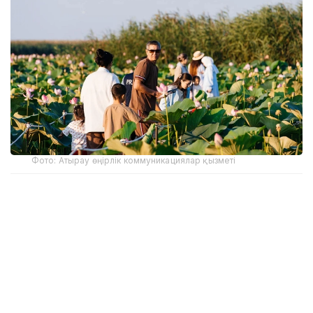
Фото: Атырау өңірлік коммуникациялар қызметі
Құрманғазы аудандық әкімдігінің мәліметінше, лотос
гүлдейтін алқап қыркүйек айының соңына дейін
келушілер үшін ашық болады. Фестивалді
ұйымдастыруға бөлінген 191,9 млн теңгенің 131,9
млн теңгесі инфрақұрылымдық жобаларға, 60 млн
теңгесі мәдени бағдарламаға қарастырылған.