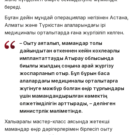
береді.
Бұған дейін мұндай операциялар негізінен Астана,
Алматы және Түркістан қалаларындағы ірі
медициналық орталықтарда ғана жүргізіліп келген.
– Оқыту аяқталып, мамандар толық
дайындықтан өткеннен кейін кохлеарлық
имплантаттауды Атырау облысында
биылғы жылдың соңына қарай жүргізу
жоспарланып отыр. Бұл бұрын басқа
қалалардағы медициналық орталықтарға
жүгінуге мәжбүр болған өңір тұрғындары
үшін мамандандырылған көмектің
қолжетімділігін арттырады, – делінген
министрлік мәліметінде.
Халықаралық мастер-класс аясында жетекші
мамандар өңір дәрігерлерімен бірлесіп оқыту