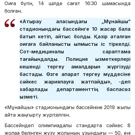
Оқиға бүгін, 14 шілде сағат 16:30 шамасында
болған.
«Атырау қаласындағы „Мұнайшы“
стадионындағы бассейнге 10 жасар бала
батып кетіп, қайтыс болды. Қазір аталған
оқиғаға байланысты қылмыстық іс тіркелді.
Сот-медициналық сараптама
тағайындалды. Полиция қызметкерлері
кешенді тергеу амалдарын жүргізуді
бастады. Өзге ақпарат тергеу мүддесіне
сәйкес жариялауға жатпайды», -деп
хабарлады департаменттің баспасөз
қызметі.
«Мұнайшы» стадионындағы бассейніне 2019 жылы
қайта жаңғырту жүргізілген.
Бассейндегі олимпиадалық стандартқа сәйкес 8
жолаққа бөлінген жүзу жолының ұзындығы — 50, ені