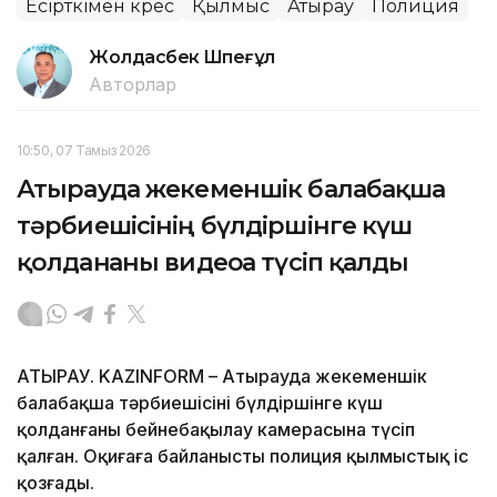
Есірткімен күрес
Қылмыс
Атырау
Полиция
Жолдасбек Шөпеғұл
Авторлар
10:50, 07 Тамыз 2026
Атырауда жекеменшік балабақша
тәрбиешісінің бүлдіршінге күш
қолданғаны видеоға түсіп қалды
АТЫРАУ. KAZINFORM – Атырауда жекеменшік
балабақша тәрбиешісінің бүлдіршінге күш
қолданғаны бейнебақылау камерасына түсіп
қалған. Оқиғаға байланысты полиция қылмыстық іс
қозғады.