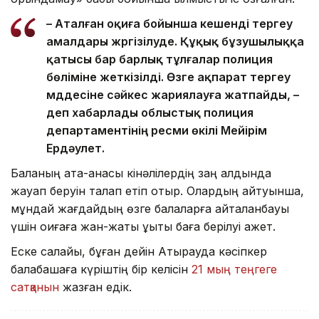
– Аталған оқиға бойынша кешенді тергеу
амалдары жүргізілуде. Құқық бұзушылыққа
қатысы бар барлық тұлғалар полиция
бөліміне жеткізілді. Өзге ақпарат тергеу
мүддесіне сәйкес жариялауға жатпайды, –
деп хабарлады облыстық полиция
департаментінің ресми өкілі Мейірім
Ердәулет.
Баланың ата-анасы кінәлілердің заң алдында
жауап беруін талап етіп отыр. Олардың айтуынша,
мұндай жағдайдың өзге балаларға қайталанбауы
үшін оқиғаға жан-жақты құқықтық баға берілуі қажет.
Еске салайық, бұған дейін Атырауда кәсіпкер
балабақшаға күріштің бір келісін
21 мың теңгеге
сатқанын
жазған едік.