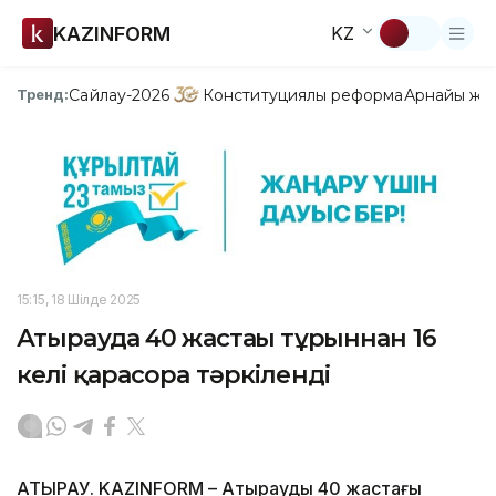
KAZINFORM
KZ
Сайлау-2026
Конституциялық реформа
Арнайы жо
Тренд:
15:15, 18 Шілде 2025
Атырауда 40 жастағы тұрғыннан 16
келі қарасора тәркіленді
АТЫРАУ. KAZINFORM – Атыраудың 40 жастағы