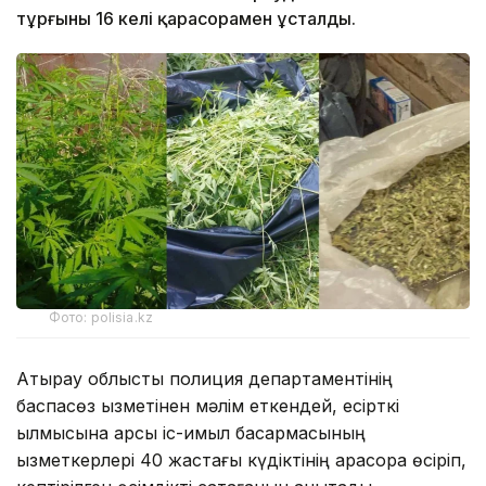
тұрғыны 16 келі қарасорамен ұсталды.
Фото: polisia.kz
Атырау облыстық полиция департаментінің
баспасөз қызметінен мәлім еткендей, есірткі
қылмысына қарсы іс-қимыл басқармасының
қызметкерлері 40 жастағы күдіктінің қарасора өсіріп,