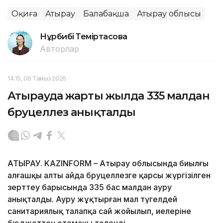
Оқиға
Атырау
Балабақша
Атырау облысы
Нұрбибі Теміртасова
Авторлар
14:15, 06 Тамыз 2026
Атырауда жарты жылда 335 малдан
бруцеллез анықталды
АТЫРАУ. KAZINFORM – Атырау облысында биылғы
алғашқы алты айда бруцеллезге қарсы жүргізілген
зерттеу барысында 335 бас малдан ауру
анықталды. Ауру жұқтырған мал түгелдей
санитариялық талапқа сай жойылып, иелеріне