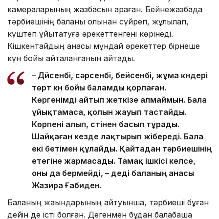
камераларының жазбасын қараған. Бейнежазбада
тәрбиешінің баланы қолынан сүйреп, жұлқылап,
күштеп ұйықтатуға әрекеттенгені көрінеді.
Кішкентайдың анасы мұндай әрекеттер бірнеше
күн бойы қайталанғанын айтады.
– Дүйсенбі, сәрсенбі, бейсенбі, жұма күндері
төрт күн бойы баламды қорлаған.
Көргенімді айтып жеткізе алмаймын. Бала
ұйықтамаса, қолын жауып тастайды.
Көрпені алып, үстінен басып тұрады.
Шайқаған кезде лақтырып жібереді. Бала
екі бетімен құлайды. Қайтадан тәрбиешінің
етегіне жармасады. Тамақ ішкісі келсе,
оны да бермейді, – деді баланың анасы
Жазира Ғабиден.
Баланың жақындарының айтуынша, тәрбиеші бұған
дейін де істі болған. Дегенмен бұдан балабақша