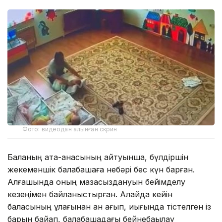
Фото: видеодан алынған скрин
Баланың ата-анасының айтуынша, бүлдіршін
жекеменшік балабақшаға небәрі бес күн барған.
Алғашында оның мазасыздануын бейімделу
кезеңімен байланыстырған. Алайда кейін
баласының құлағынан қан ағып, иығында тістелген із
барын байқап, балабақшадағы бейнебақылау