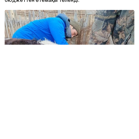
бюджеттен өтемақы төленді.
Фото: Қызылорда облыстық ветеринария басқармасы
Облыстық ауыл шаруашылығы және жер
қатынастары басқармасының мәліметіне сәйкес,