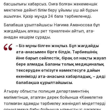
басшылығы хабарсыз. Оқиға болған жекеменшік
мектепке дейінгі білім беру ұйымы үш ай бұрын
ашылған. Қазір мұнда 24 бала тәрбиеленеді.
Балабақша құрылтайшысы Нағима Аманқосова бұл
жағдайдың алғаш рет тіркелгенін айтып, ата-
анадан кешірім сұрады.
– Біз мұны білген жоқпыз. Бұл жағдайды
ата-анасымен бірге білдік. Тәрбиешінің
үйіне барып сөйлестік, бірақ ол нақты жауап
бере алмады. Баланы толық медициналық
тексеруден өткізуге көмектесуге дайын
екенімізді ата-анасына хабарладық, – деді
балабақша құрылтайшысы.
Атырау облыстық полиция департаментінің
мәліметінше, аталған дерек бойынша «Кәмелетке
толмаған адамды тәрбиелеу жөніндегі міндеттерді
орындамау» бабы бойынша қылмыстық іс қозғалған.