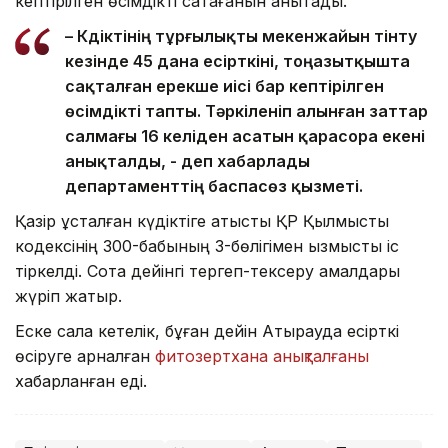
кептірілген өсімдікті сақтағанын анықтады.
– Күдіктінің тұрғылықты мекенжайын тінту
кезінде 45 дана есірткіні, тоңазытқышта
сақталған ерекше иісі бар кептірілген
өсімдікті тапты. Тәркіленіп алынған заттар
салмағы 16 келіден асатын қарасора екені
анықталды, - деп хабарлады
департаменттің баспасөз қызметі.
Қазір ұсталған күдіктіге қатысты ҚР Қылмыстық
кодексінің 300-бабының 3-бөлігімен қызмыстық іс
тіркелді. Сотқа дейінгі тергеп-тексеру амалдары
жүріп жатыр.
Еске сала кетелік, бұған дейін Атырауда есірткі
өсіруге арналған
фитозертхана анықталғаны
хабарланған еді.