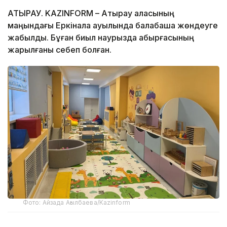
АТЫРАУ. KAZINFORM – Атырау қаласының
маңындағы Еркінқала ауылында балабақша жөндеуге
жабылды. Бұған биыл наурызда қабырғасының
жарылғаны себеп болған.
Фото: Айзада Ағылбаева/Kazinform