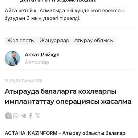
Айта кетейік, Алматыда екі күнде жол ережесін
бұзудың 3 мың дерегі тіркелді.
Жол апаты
Жануарлар
Атырау облысы
Асхат Райқұл
Авторлар
13:39, 08 Тамыз 2026
Атырауда балаларға кохлеарлық
имплантаттау операциясы жасалмақ
АСТАНА. KAZINFORM – Атырау облыстық балалар