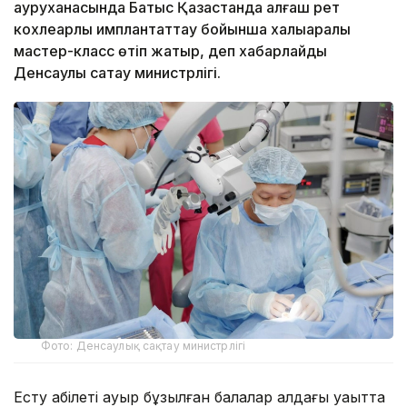
ауруханасында Батыс Қазақстанда алғаш рет
кохлеарлық имплантаттау бойынша халықаралық
мастер-класс өтіп жатыр, деп хабарлайды
Денсаулық сақтау министрлігі.
Фото: Денсаулық сақтау министрлігі
Есту қабілеті ауыр бұзылған балалар алдағы уақытта