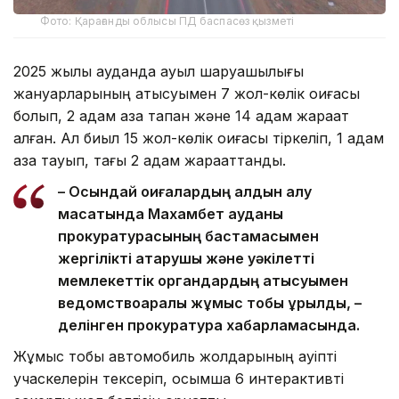
Фото: Қарағанды облысы ПД баспасөз қызметі
2025 жылы ауданда ауыл шаруашылығы
жануарларының қатысуымен 7 жол-көлік оқиғасы
болып, 2 адам қаза тапқан және 14 адам жарақат
алған. Ал биыл 15 жол-көлік оқиғасы тіркеліп, 1 адам
қаза тауып, тағы 2 адам жарақаттанды.
– Осындай оқиғалардың алдын алу
мақсатында Махамбет ауданы
прокуратурасының бастамасымен
жергілікті атқарушы және уәкілетті
мемлекеттік органдардың қатысуымен
ведомствоаралық жұмыс тобы құрылды, –
делінген прокуратура хабарламасында.
Жұмыс тобы автомобиль жолдарының қауіпті
учаскелерін тексеріп, қосымша 6 интерактивті