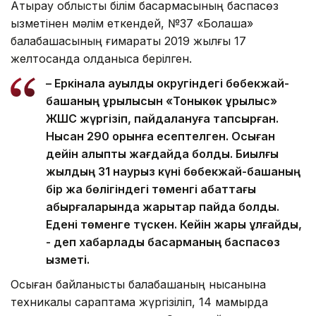
Атырау облыстық білім басқармасының баспасөз
қызметінен мәлім еткендей, №37 «Болашақ»
балабақшасының ғимараты 2019 жылғы 17
желтоқсанда қолданысқа берілген.
– Еркінқала ауылдық округіндегі бөбекжай-
бақшаның құрылысын «Тоныкөк құрылыс»
ЖШС жүргізіп, пайдалануға тапсырған.
Нысан 290 орынға есептелген. Осыған
дейін қалыпты жағдайда болды. Биылғы
жылдың 31 наурыз күні бөбекжай-бақшаның
бір жақ бөлігіндегі төменгі қабаттағы
қабырғаларында жарықтар пайда болды.
Едені төменге түскен. Кейін жарық ұлғайды,
- деп хабарлады басқарманың баспасөз
қызметі.
Осыған байланысты балабақшаның нысанына
техникалық сараптама жүргізіліп, 14 мамырда