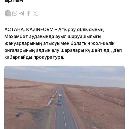
АСТАНА. KAZINFORM – Атырау облысының
Махамбет ауданында ауыл шаруашылығы
жануарларының қатысуымен болатын жол-көлік
оқиғаларының алдын алу шаралары күшейтілді, деп
хабарлайды прокуратура.