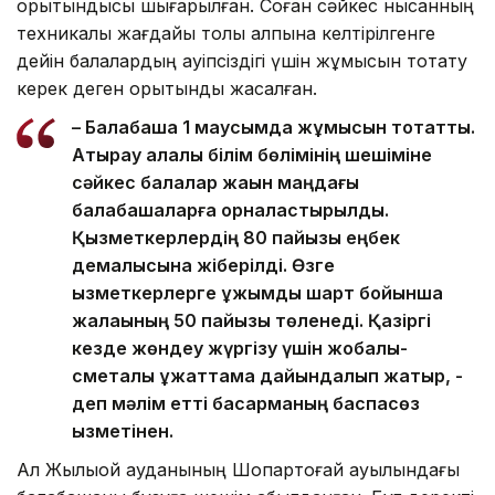
қорытындысы шығарылған. Соған сәйкес нысанның
техникалық жағдайы толық қалпына келтірілгенге
дейін балалардың қауіпсіздігі үшін жұмысын тоқтату
керек деген қорытынды жасалған.
– Балабақша 1 маусымда жұмысын тоқтатты.
Атырау қалалық білім бөлімінің шешіміне
сәйкес балалар жақын маңдағы
балабақшаларға орналастырылды.
Қызметкерлердің 80 пайызы еңбек
демалысына жіберілді. Өзге
қызметкерлерге ұжымдық шарт бойынша
жалақының 50 пайызы төленеді. Қазіргі
кезде жөндеу жүргізу үшін жобалық-
сметалық құжаттама дайындалып жатыр, -
деп мәлім етті басқарманың баспасөз
қызметінен.
Ал Жылыой ауданының Шоқпартоғай ауылындағы