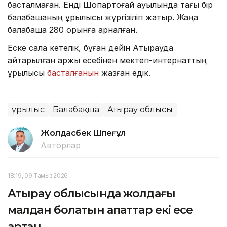
басталмаған. Енді Шоқпартоғай ауылында тағы бір
балабақшаның құрылысы жүргізіліп жатыр. Жаңа
балабақша 280 орынға арналған.
Еске сала кетелік, бұған дейін Атырауда
қайтарылған қаржы есебінен мектеп-интернаттың
құрылысы
басталғанын
жазған едік.
Құрылыс
Балабақша
Атырау облысы
Жолдасбек Шөпеғұл
Авторлар
18:19, 09 Тамыз 2026
Атырау облысында жолдағы
малдан болатын апаттар екі есе
артқан