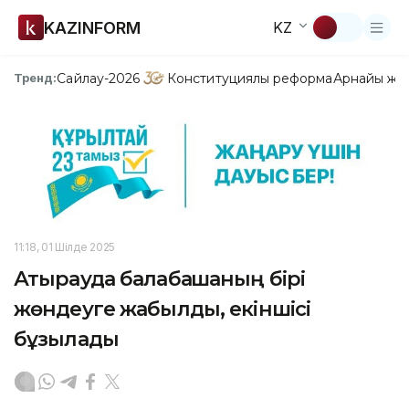
KAZINFORM
KZ
Сайлау-2026
Конституциялық реформа
Арнайы жо
Тренд:
11:18, 01 Шілде 2025
Атырауда балабақшаның бірі
жөндеуге жабылды, екіншісі
бұзылады