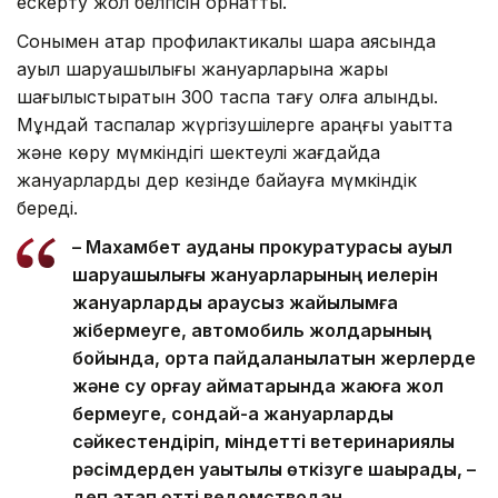
ескерту жол белгісін орнатты.
Сонымен қатар профилактикалық шара аясында
ауыл шаруашылығы жануарларына жарық
шағылыстыратын 300 таспа тағу қолға алынды.
Мұндай таспалар жүргізушілерге қараңғы уақытта
және көру мүмкіндігі шектеулі жағдайда
жануарларды дер кезінде байқауға мүмкіндік
береді.
– Махамбет ауданы прокуратурасы ауыл
шаруашылығы жануарларының иелерін
жануарларды қараусыз жайылымға
жібермеуге, автомобиль жолдарының
бойында, ортақ пайдаланылатын жерлерде
және су қорғау аймақтарында жаюға жол
бермеуге, сондай-ақ жануарларды
сәйкестендіріп, міндетті ветеринариялық
рәсімдерден уақытылы өткізуге шақырады, –
деп атап өтті ведомстводан.