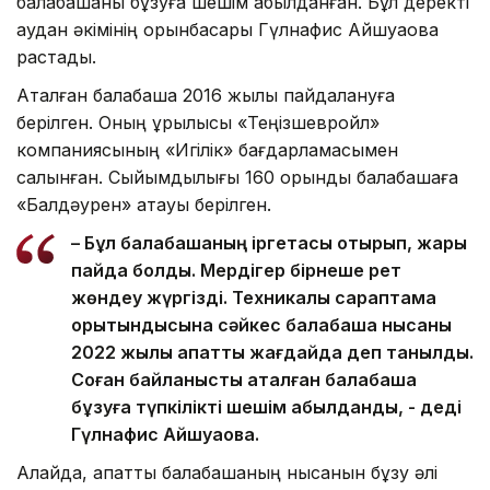
балабақшаны бұзуға шешім қабылданған. Бұл деректі
аудан әкімінің орынбасары Гүлнафис Айшуақова
растады.
Аталған балабақша 2016 жылы пайдалануға
берілген. Оның құрылысы «Теңізшевройл»
компаниясының «Игілік» бағдарламасымен
салынған. Сыйымдылығы 160 орындық балабақшаға
«Балдәурен» атауы берілген.
– Бұл балабақшаның іргетасы отырып, жарық
пайда болды. Мердігер бірнеше рет
жөндеу жүргізді. Техникалық сараптама
қорытындысына сәйкес балабақша нысаны
2022 жылы апатты жағдайда деп танылды.
Соған байланысты аталған балабақша
бұзуға түпкілікті шешім қабылданды, - деді
Гүлнафис Айшуақова.
Алайда, апатты балабақшаның нысанын бұзу әлі