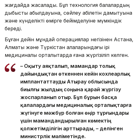
жағдайда жасалады. Бұл технология балалардың
дыбысты қабылдауына, сөйлеу қабілетін дамытуына
және күнделікті өмірге бейімделуіне мүмкіндік
береді.
Бұған дейін мұндай операциялар негізінен Астана,
Алматы және Түркістан қалаларындағы ірі
медициналық орталықтарда ғана жүргізіліп келген.
– Оқыту аяқталып, мамандар толық
дайындықтан өткеннен кейін кохлеарлық
имплантаттауды Атырау облысында
биылғы жылдың соңына қарай жүргізу
жоспарланып отыр. Бұл бұрын басқа
қалалардағы медициналық орталықтарға
жүгінуге мәжбүр болған өңір тұрғындары
үшін мамандандырылған көмектің
қолжетімділігін арттырады, – делінген
министрлік мәліметінде.