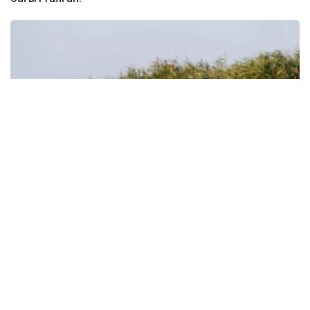
Фото: Атырау өңірлік коммуникациялар қызметі
Құрманғазы аудандық әкімдігінің мәліметінше, лотос
гүлдейтін алқап қыркүйек айының соңына дейін
келушілер үшін ашық болады. Фестивалді
ұйымдастыруға бөлінген 191,9 млн теңгенің 131,9