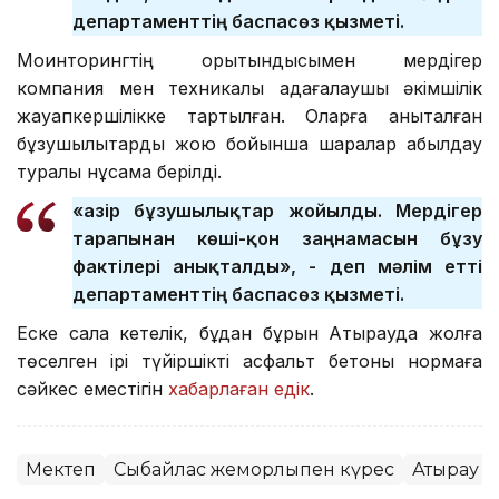
департаменттің баспасөз қызметі.
Моинторингтің қорытындысымен мердігер
компания мен техникалық қадағалаушы әкімшілік
жауапкершілікке тартылған. Оларға анықталған
бұзушылықтарды жою бойынша шаралар қабылдау
туралы нұсқама берілді.
«Қазір бұзушылықтар жойылды. Мердігер
тарапынан көші-қон заңнамасын бұзу
фактілері анықталды», - деп мәлім етті
департаменттің баспасөз қызметі.
Еске сала кетелік, бұдан бұрын Атырауда жолға
төселген ірі түйіршікті асфальт бетоны нормаға
сәйкес еместігін
хабарлаған едік
.
Мектеп
Сыбайлас жемқорлықпен күрес
Атырау 