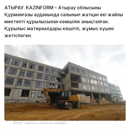
АТЫРАУ. KAZINFORM – Атырау облысының
Құрманғазы ауданында салынып жатқан екі жайлы
мектептің құрылысынан кемшілік анықталған.
Құрылыс материалдары кешігіп, жұмыс күшінің
жетіспеген.
Фото: Ақмола облысы әкімдігі