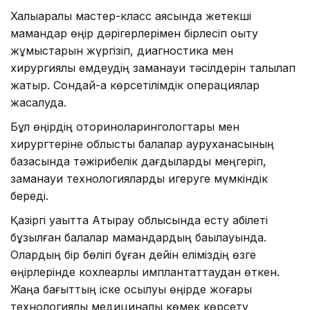
Халықаралық мастер-класс аясында жетекші
мамандар өңір дәрігерлерімен бірлесіп оқыту
жұмыстарын жүргізіп, диагностика мен
хирургиялық емдеудің заманауи тәсілдерін талқылап
жатыр. Сондай-ақ көрсетілімдік операциялар
жасалуда.
Бұл өңірдің оториноларингологтары мен
хирургтеріне облыстық балалар ауруханасының
базасында тәжірибелік дағдыларды меңгеріп,
заманауи технологияларды игеруге мүмкіндік
береді.
Қазіргі уақытта Атырау облысында есту қабілеті
бұзылған балалар мамандардың бақылауында.
Олардың бір бөлігі бұған дейін еліміздің өзге
өңірлерінде кохлеарлық имплантаттаудан өткен.
Жаңа бағыттың іске қосылуы өңірде жоғары
технологиялық медициналық көмек көрсету