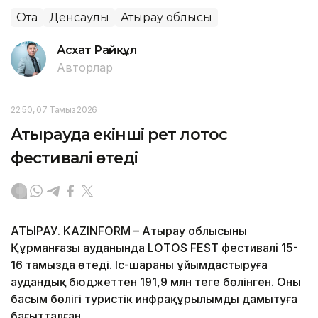
Ота
Денсаулық
Атырау облысы
Асхат Райқұл
Авторлар
22:50, 07 Тамыз 2026
Атырауда екінші рет лотос
фестивалі өтеді
АТЫРАУ. KAZINFORM – Атырау облысының
Құрманғазы ауданында LOTOS FEST фестивалі 15-
16 тамызда өтеді. Іс-шараны ұйымдастыруға
аудандық бюджеттен 191,9 млн теңге бөлінген. Оның
басым бөлігі туристік инфрақұрылымды дамытуға
бағытталған.