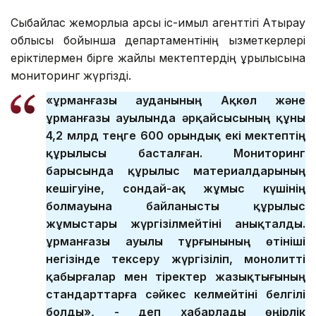
Сыбайлас жемқорлыққа қарсы іс-қимыл агенттігі Атырау
облысы бойынша департаментінің қызметкерлері
еріктілермен бірге жайлы мектептердің құрылысына
мониторинг жүргізді.
«Құрманғазы ауданының Ақкөл және
Құрманғазы ауылында әрқайсысының құны
4,2 млрд теңге 600 орындық екі мектептің
құрылысы басталған. Мониторинг
барысында құрылыс материалдарының
кешігуіне, сондай-ақ жұмыс күшінің
болмауына байланысты құрылыс
жұмыстары жүргізілмейтіні анықталды.
Құрманғазы ауылы тұрғынының өтініші
негізінде тексеру жүргізіліп, монолитті
қабырғалар мен тіректер жазықтығының
стандарттарға сәйкес келмейтіні белгілі
болды», - деп хабарлады өңірлік