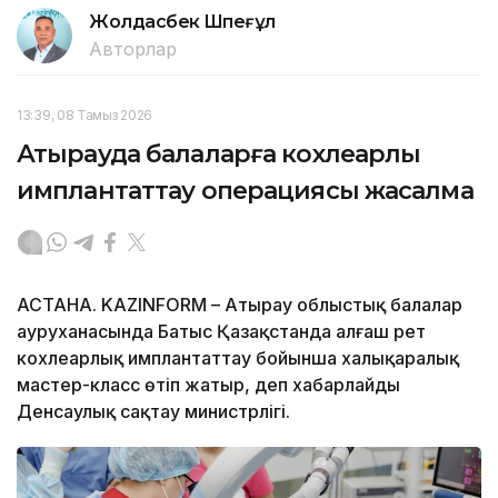
Жолдасбек Шөпеғұл
Авторлар
13:39, 08 Тамыз 2026
Атырауда балаларға кохлеарлық
имплантаттау операциясы жасалмақ
АСТАНА. KAZINFORM – Атырау облыстық балалар
ауруханасында Батыс Қазақстанда алғаш рет
кохлеарлық имплантаттау бойынша халықаралық
мастер-класс өтіп жатыр, деп хабарлайды
Денсаулық сақтау министрлігі.