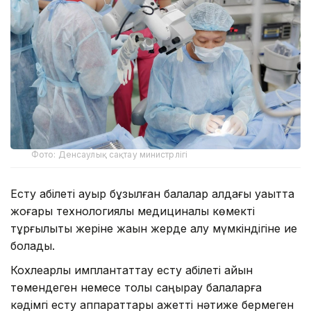
Фото: Денсаулық сақтау министрлігі
Есту қабілеті ауыр бұзылған балалар алдағы уақытта
жоғары технологиялық медициналық көмекті
тұрғылықты жеріне жақын жерде алу мүмкіндігіне ие
болады.
Кохлеарлық имплантаттау есту қабілеті айқын
төмендеген немесе толық саңырау балаларға
кәдімгі есту аппараттары қажетті нәтиже бермеген