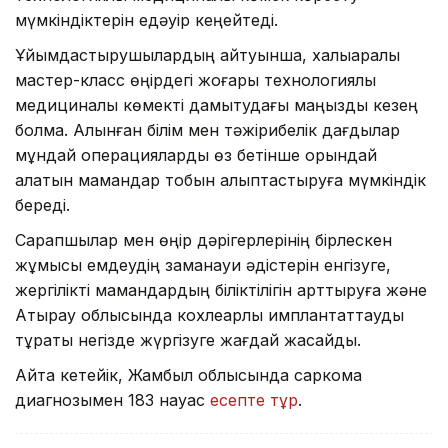
мүмкіндіктерін едәуір кеңейтеді.
Ұйымдастырушылардың айтуынша, халықаралық
мастер-класс өңірдегі жоғары технологиялық
медициналық көмекті дамытудағы маңызды кезең
болмақ. Алынған білім мен тәжірибелік дағдылар
мұндай операцияларды өз бетінше орындай
алатын мамандар тобын қалыптастыруға мүмкіндік
береді.
Сарапшылар мен өңір дәрігерлерінің бірлескен
жұмысы емдеудің заманауи әдістерін енгізуге,
жергілікті мамандардың біліктілігін арттыруға және
Атырау облысында кохлеарлық имплантаттауды
тұрақты негізде жүргізуге жағдай жасайды.
Айта кетейік, Жамбыл облысында саркома
диагнозымен 183 науқас
есепте тұр
.