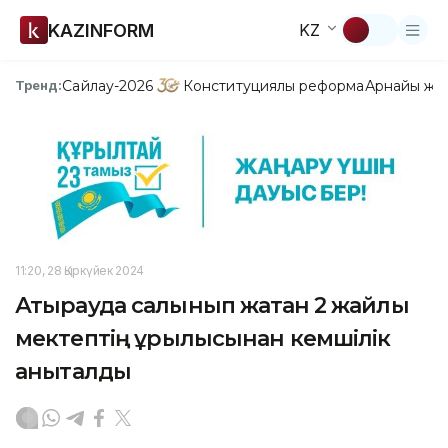
KAZINFORM
KZ
Сайлау-2026
Конституциялық реформа
Арнайы жо
Тренд:
11:20, 28 Қыркүйек 2024
Атырауда салынып жатқан 2 жайлы
мектептің құрылысынан кемшілік
анықталды