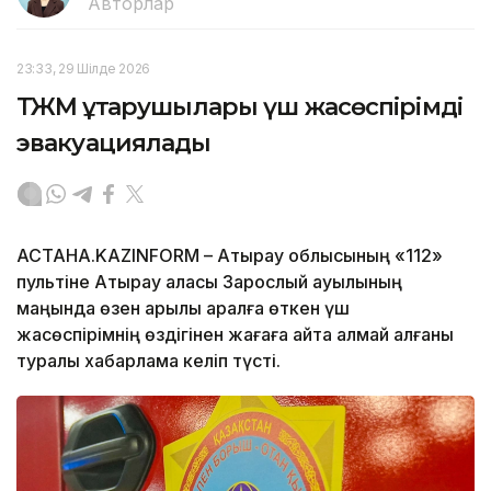
Авторлар
23:33, 29 Шілде 2026
ТЖМ құтқарушылары үш жасөспірімді
эвакуациялады
АСТАНА.KAZINFORM – Атырау облысының «112»
пультіне Атырау қаласы Зарослый ауылының
маңында өзен арқылы аралға өткен үш
жасөспірімнің өздігінен жағаға қайта алмай қалғаны
туралы хабарлама келіп түсті.