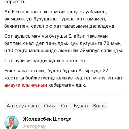
көрсетті.
Ал Е.-нің кінәсі өзінің мойындау жауабымен,
әкімшілік құқық бұзушылық туралы хаттамамен,
баянатпен, сауал қою хаттамасымен дәлелденді.
Сот қаулысымен құқық бұзушы Е. айып тағылған
баппен кінәлі деп танылды. Құқық бұзушыға 78 мың
640 теңге мөлшерінде әкімшілік айыппұл салынды.
Сот қаулысы заңды күшіне енген жоқ.
Еске сала кетелік, бұдан бұрын Атырауда 22
жастағы бойжеткенді көлікке күштеп мінгізген жігіт
қамауға алынғанын
хабарлаған едік.
Атырау қаласы
Оқиға
Сот
Бұзақы
Көлік
Жолдасбек Шөпеғұл
Авторлар