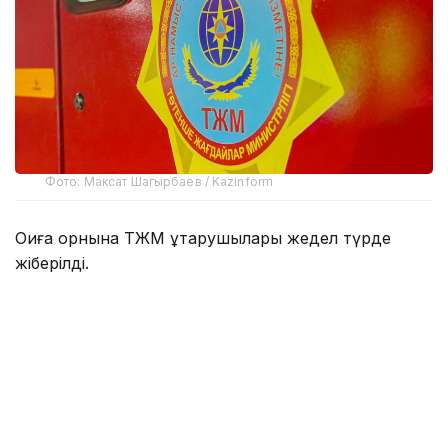
Фото: Максат Шагырбаев / Kazinform
Оқиға орнына ТЖМ құтқарушылары жедел түрде
жіберілді.
Қайықтың көмегімен олар көрсетілген жерге жедел
жетіп, жасөспірімдерді қауіпсіз түрде жағаға
эвакуациялады.
Анықталғандай, жасөспірімдер мінген үрлемелі қайық
техникалық ақауға байланысты жарамсыз болып,
өздігінен жағаға қайту мүмкін болмаған.