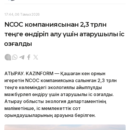
17:44, 06 Тамыз 2026
NCOC компаниясынан 2,3 трлн
теңге өндіріп алу үшін атқарушылық іс
қозғалды
АТЫРАУ. KAZINFORM — Қашаған кен орнын
игеретін NCOC компаниясына салынған 2,3 трлн
теңге көлеміндегі экологиялық айыппұлды
мәжбүрлеп өндіру үшін атқарушылық іс қозғалды.
Атырау облыстық экология департаментінің
мәліметінше, іс мемлекеттік сот
орындаушыларының қарауына берілген.