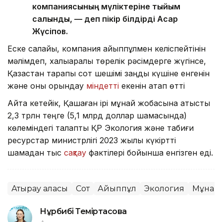
компаниясының мүліктеріне тыйым
салынды, — деп пікір білдірді Асқар
Жүсіпов.
Еске салайық, компания айыппұлмен келіспейтінін
мәлімдеп, халықаралық төрелік рәсімдерге жүгінсе,
Қазақстан тарапы сот шешімі заңды күшіне енгенін
және оны орындау
міндетті
екенін атап өтті
Айта кетейік, Қашаған ірі мұнай жобасына қатысты
2,3 трлн теңге (5,1 млрд доллар шамасында)
көлеміндегі талапты ҚР Экология және табиғи
ресурстар министрлігі 2023 жылы күкіртті
шамадан тыс
сақтау
фактілері бойынша енгізген еді.
Атырау қаласы
Сот
Айыппұл
Экология
Мұнай
Нұрбибі Теміртасова