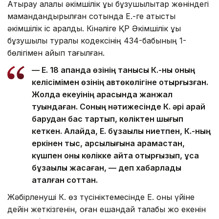
Атырау қалалық әкімшілік құқық бұзушылықтар жөніндегі
мамандандырылған сотында Е.-ге қатысты
әкімшілік іс қаралды. Кінәліге ҚР Әкімшілік құқық
бұзушылық туралы кодексінің 434-бабының 1-
бөлігімен айып тағылған.
— Е. 18 ақпанда өзінің танысы К.-ны оның
келісімімен өзінің автөкөлігіне отырғызған.
Жолда екеуінің арасында жанжал
туындаған. Соның нәтижесінде К. әрі қарай
барудан бас тартып, көліктен шығып
кеткен. ️Алайда, Е. бұзақылық ниетпен, К.-ның
еркінен тыс, қарсылығына қарамастан,
күшпен оны көлікке қайта отырғызып, ұсақ
бұзақылық жасаған, — деп хабарлады
аталған соттан.
Жәбірленуші К. өз түсініктемесінде Е. оны үйіне
дейін жеткізгенін, оған ешқандай талабы жоқ екенін