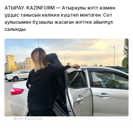
АТЫРАУ. KAZINFORM — Атыраулық жігіт өзімен
құрдас танысын көлікке күштеп мінгізген. Сот
қаулысымен бұзақылық жасаған жігітке айыппұл
салынды.
Фото: Kazinform