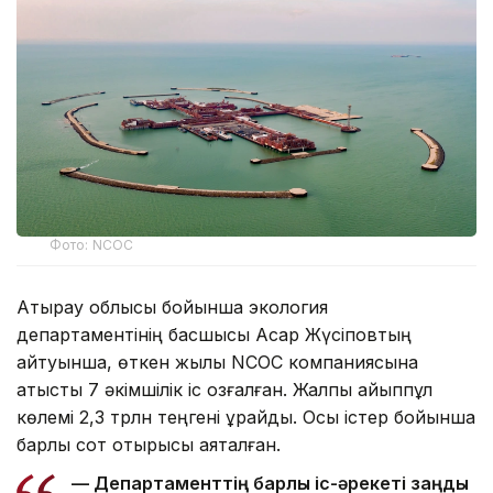
Фото: NCOC
Атырау облысы бойынша экология
департаментінің басшысы Асқар Жүсіповтың
айтуынша, өткен жылы NCOC компаниясына
қатысты 7 әкімшілік іс қозғалған. Жалпы айыппұл
көлемі 2,3 трлн теңгені құрайды. Осы істер бойынша
барлық сот отырысы аяқталған.
— Департаменттің барлық іс-әрекеті заңды