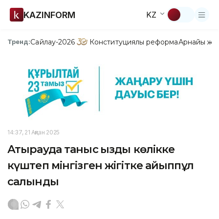
KAZINFORM
KZ
Сайлау-2026
Конституциялық реформа
Арнайы жо
Тренд:
14:37, 21 Ақпан 2025
Атырауда таныс қызды көлікке
күштеп мінгізген жігітке айыппұл
салынды