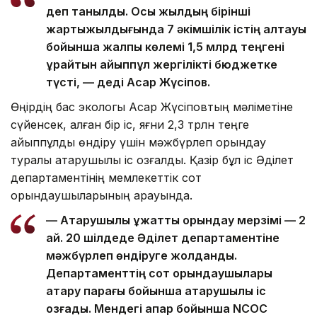
деп танылды. Осы жылдың бірінші
жартыжылдығында 7 әкімшілік істің алтауы
бойынша жалпы көлемі 1,5 млрд теңгені
құрайтын айыппұл жергілікті бюджетке
түсті, — деді Асқар Жүсіпов.
Өңірдің бас экологы Асқар Жүсіповтың мәліметіне
сүйенсек, қалған бір іс, яғни 2,3 трлн теңге
айыппұлды өндіру үшін мәжбүрлеп орындау
туралы атқарушылық іс қозғалды. Қазір бұл іс Әділет
департаментінің мемлекеттік сот
орындаушыларының қарауында.
— Атқарушылық құжатты орындау мерзімі — 2
ай. 20 шілдеде Әділет департаментіне
мәжбүрлеп өндіруге жолданды.
Департаменттің сот орындаушылары
атқару парағы бойынша атқарушылық іс
қозғады. Мендегі ақпар бойынша NCOC