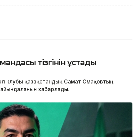
мандасы тізгінін ұстады
ол клубы қазақстандық Самат Смақовтың
ғайындалғанын хабарлады.