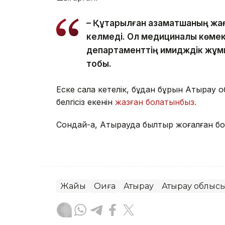
– Құтқарылған азаматшаның жағ
келмеді. Ол медициналық көмекті
департаменттің имидждік жұм
тобы.
Еске сала кетелік, бұдан бұрын Атыра
белгісіз екенін
жазған болатынбыз.
Сондай-ақ, Атырауда былтыр жоғалған б
Жайық
Оқиға
Атырау
Атырау облыс