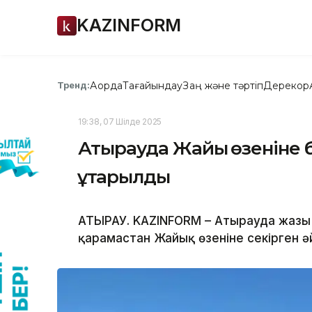
KAZINFORM
Ақорда
Тағайындау
Заң және тәртіп
Дерекқор
Тренд:
19:38, 07 Шілде 2025
Атырауда Жайық өзеніне 
құтқарылды
АТЫРАУ. KAZINFORM – Атырауда жазғы
қарамастан Жайық өзеніне секірген 