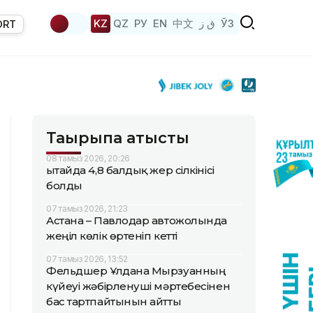
KZ
QZ
РУ
EN
中文
ق ز
ЎЗ
ORT
Тақырыпқа қатысты
08 тамыз 2026, 20:26
Қытайда 4,8 балдық жер сілкінісі
болды
07 тамыз 2026, 21:23
Астана – Павлодар автожолында
жеңіл көлік өртеніп кетті
07 тамыз 2026, 13:52
Фельдшер Ұлдана Мырзуанның
күйеуі жәбірленуші мәртебесінен
бас тартпайтынын айтты