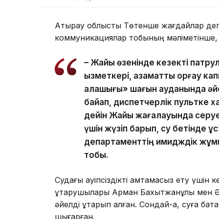
Атырау облыстық Төтенше жағдайлар деп
коммуникациялар тобының мәліметінше, ә
– Жайық өзенінде кезекті патр
қызметкері, азаматтық қорғау к
қалашығы» шағын ауданында әйе
байқап, диспетчерлік пультке 
дейін Жайық жағалауында серуен
үшін жүзіп барып, су бетінде ұ
департаменттің имидждік жұм
тобы.
Судағы қауіпсіздікті қамтамасыз ету үшін
құтқарушылары Арман Бахытжанұлы мен Әс
әйелді құтқарып қалған. Сондай-ақ, суға ба
шығарған.