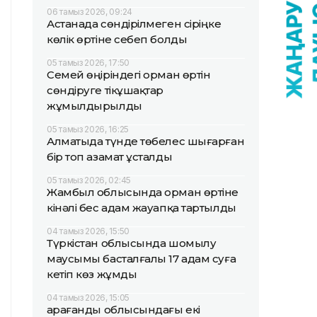
06 тамыз 2026, 09:24
Астанада сөндірілмеген сіріңке
көлік өртіне себеп болды
05 тамыз 2026, 17:50
Семей өңіріндегі орман өртін
сөндіруге тікұшақтар
жұмылдырылды
05 тамыз 2026, 16:25
Алматыда түнде төбелес шығарған
бір топ азамат ұсталды
05 тамыз 2026, 02:45
Жамбыл облысында орман өртіне
кінәлі бес адам жауапқа тартылды
04 тамыз 2026, 15:50
Түркістан облысында шомылу
маусымы басталғалы 17 адам суға
кетіп көз жұмды
04 тамыз 2026, 15:05
Қарағанды облысындағы екі