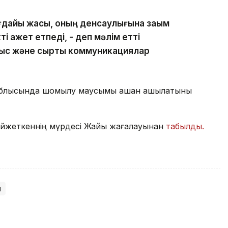
дайы жақсы, оның денсаулығына зақым
 қажет етпеді, - деп мәлім етті
ыс және сыртқы коммуникациялар
у облысында шомылу маусымы қашан ашылатыны
ойжеткеннің мүрдесі Жайық жағалауынан
табылды.
ы