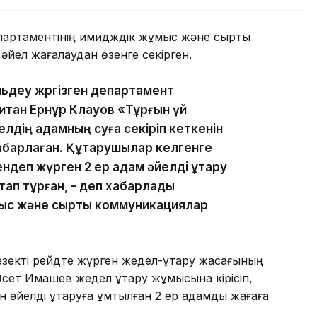
артаментінің имидждік жұмыс және сыртқы
йел жағалаудан өзенге секірген.
ульдеу жргізген департамент
апитан Ернұр Клауов «Тұрғын үй
лдің адамның суға секіріп кеткенін
хабарлаған. Құтқарушылар келгенге
деп жүрген 2 ер адам әйелді құтқару
стап тұрған, - деп хабарлады
ыс және сыртқы коммуникациялар
 кезекті рейдте жүрген жедел-құтқару жасағының
ет Имашев жедел құтқару жұмысына кірісіп,
тқан әйелді құтқаруға ұмтылған 2 ер адамды жағаға