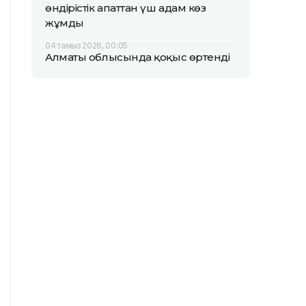
өндірістік апаттан үш адам көз
жұмды
04 тамыз 2026, 00:05
Алматы облысында қоқыс өртенді