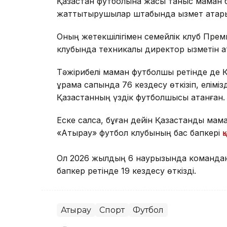
Қазақстан футболына жақсы таныс маман
жаттықтырушылар штабында қызмет атқары
Оның жетекшілігімен семейлік клуб Прем
клубында техникалық директор қызметін а
Тәжірибелі маман футболшы ретінде де Қаз
құрама сапында 76 кездесу өткізіп, елімі
Қазақстанның үздік футболшысы атанған.
Еске салсақ, бұған дейін Қазақстандық ма
«Атырау» футбол клубының бас бапкері
қ
Ол 2026 жылдың 6 наурызында команданың
бапкер ретінде 19 кездесу өткізді.
Атырау
Спорт
Футбол