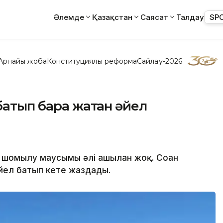
Әлемде
Қазақстан
Саясат
Талдау
SP
Арнайы жоба
Конституциялық реформа
Сайлау-2026
батып бара жатқан әйел
 шомылу маусымы әлі ашылған жоқ. Соған
әйел батып кете жаздады.