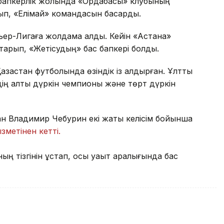
 бапкерлік жолында «Ордабасы» клубының
п, «Елімай» командасын басқарды.
ьер-Лигаға жолдама алды. Кейін «Астана»
тқарып, «Жетісудың» бас бапкері болды.
ақстан футболында өзіндік із қалдырған. Ұлттық
здің алты дүркін чемпионы және төрт дүркін
ман Владимир Чебурин екі жақты келісім бойынша
ызметінен кетті.
 тізгінін ұстап, осы уақыт аралығында бас