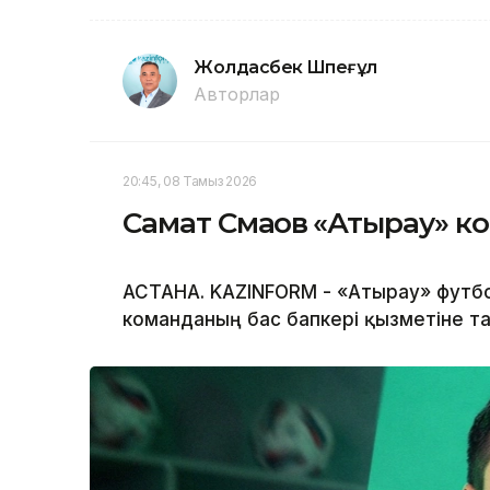
Жолдасбек Шөпеғұл
Авторлар
20:45, 08 Тамыз 2026
Самат Смақов «Атырау» ко
АСТАНА. KAZINFORM - «Атырау» футб
команданың бас бапкері қызметіне та