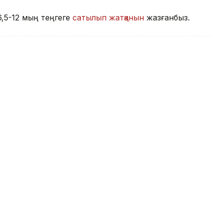
6,5-12 мың теңгеге
сатылып жатқанын
жазғанбыз.
лығы
Атырау облысы
 қызының көзінше әйелін