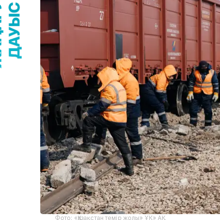
Фото: «Қазақстан темір жолы» ҰК» АҚ