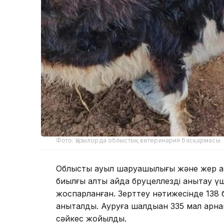
Фото: Қызылорда облыстық ветеринария басқармасы
Облыстық ауыл шаруашылығы және жер қа
биылғы алты айда бруцеллезді анықтау үш
жоспарланған. Зерттеу нәтижесінде 138 ба
анықталды. Ауруға шалдыққан 335 мал ар
сәйкес жойылды.