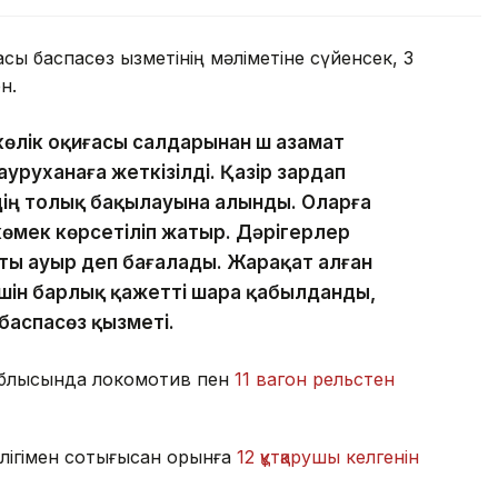
асы баспасөз қызметінің мәліметіне сүйенсек, 3
н.
көлік оқиғасы салдарынан үш азамат
уруханаға жеткізілді. Қазір зардап
ің толық бақылауына алынды. Оларға
өмек көрсетіліп жатыр. Дәрігерлер
ы ауыр деп бағалады. Жарақат алған
шін барлық қажетті шара қабылданды,
баспасөз қызметі.
 облысында локомотив пен
11 вагон рельстен
.
ігімен соқтығысқан орынға
12 құтқарушы келгенін