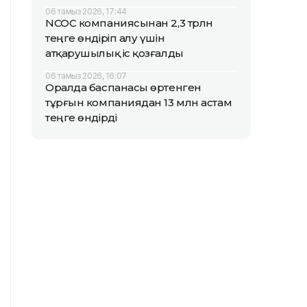
06 тамыз 2026, 17:44
NCOC компаниясынан 2,3 трлн
теңге өндіріп алу үшін
атқарушылық іс қозғалды
06 тамыз 2026, 16:07
Оралда баспанасы өртенген
тұрғын компаниядан 13 млн астам
теңге өндірді