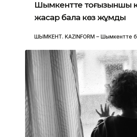
Шымкентте тоғызыншы қаб
жасар бала көз жұмды
ШЫМКЕНТ. KAZINFORM – Шымкентте бүлд