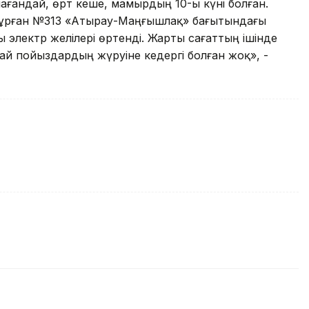
лағандай, өрт кеше, мамырдың 10-ы күні болған.
тұрған №313 «Атырау-Маңғышлақ» бағытындағы
электр желілері өртенді. Жарты сағаттың ішінде
й пойыздардың жүруіне кедергі болған жоқ», -