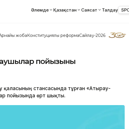
Әлемде
Қазақстан
Саясат
Талдау
SP
Арнайы жоба
Конституциялық реформа
Сайлау-2026
лаушылар пойызының
ау қаласының стансасында тұрған «Атырау-
р пойызында өрт шықты.