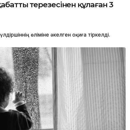
аттың терезесінен құлаған 3
іршіннің өліміне әкелген оқиға тіркелді.