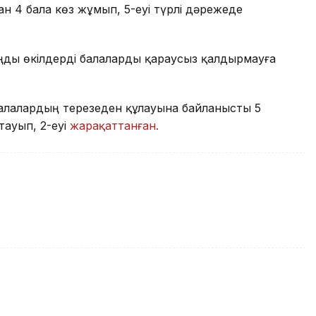
н 4 бала көз жұмып, 5-еуі түрлі дәрежеде
аңды өкілдерді балаларды қараусыз қалдырмауға
алалардың терезеден құлауына байланысты 5
тауып, 2-еуі
жарақаттанған.