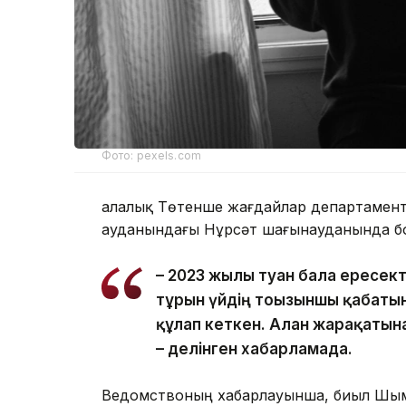
Фото: pexels.com
Қалалық Төтенше жағдайлар департаменті
ауданындағы Нұрсәт шағынауданында бо
– 2023 жылы туған бала ересек
тұрғын үйдің тоғызыншы қабаты
құлап кеткен. Алған жарақатын
– делінген хабарламада.
Ведомствоның хабарлауынша, биыл Шым