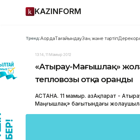
KAZINFORM
Ақорда
Тағайындау
Заң және тәртіп
Дерекқор
Тренд:
13:14, 11 Мамыр 2012
«Атырау-Маңғышлақ» жо
тепловозы отқа оранды
АСТАНА. 11 мамыр. ҚазАқпарат - Атыр
Маңғышлақ» бағытындағы жолаушыла