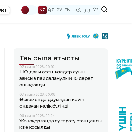
KZ
QZ
РУ
EN
中文
ق ز
ЎЗ
ORT
Тақырыпқа қатысты
07 тамыз 2026, 01:49
ШҚО-дағы өзен-көлдер суын
заңсыз пайдаланудың 10 дерегі
анықталды
07 тамыз 2026, 00:09
Өскеменде дауылдан кейін
ондаған көлік бүлінді
06 тамыз 2026, 22:34
Жаңақорғанда су тарату станциясы
іске қосылды