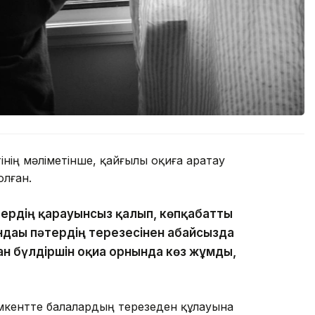
нің мәліметінше, қайғылы оқиға Қаратау
лған.
тердің қарауынсыз қалып, көпқабатты
ндағы пәтердің терезесінен абайсызда
ан бүлдіршін оқиға орнында көз жұмды,
кентте балалардың терезеден құлауына