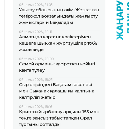
06 тамыз 2026, 21:35
Ұлытау облысының әкімі Жезқазған
теміржол вокзалындағы жаңғырту
жұмыстарын бақылады
06 тамыз 2026, 20:11
Алматыда картинг көліктерімен
көшеге шыққан жүргізушілер тобы
жазаланды
06 тамыз 2026, 20:00
Семей орманы: қасіреттен кейінгі
қайта түлеу
06 тамыз 2026, 18:25
Сыр өңіріндегі Бақатам кесенесі
мен Сығанақ қалашығы қалпына
келтіріліп жатыр
06 тамыз 2026, 18:16
Криптоайырбастау арқылы 155 млн
теңге заңсыз табыс тапқан Орал
тұрғыны сотталды