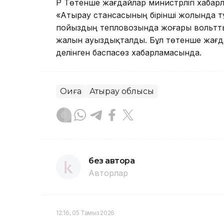
ҚР Төтенше жағдайлар министрлігі хабар
«Атырау стансасының бірінші жолында 
пойыздың тепловозында жоғары вольтты 
жалын ауыздықталды. Бұл төтенше жағда
делінген баспасөз хабарламасында.
Оқиға
Атырау облысы
без автора
Авторлар
12:16, 05 Тамыз 2026