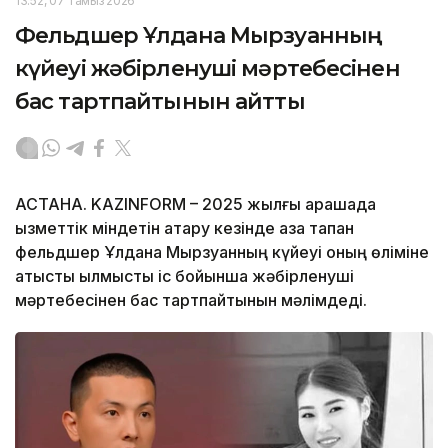
13:52, 07 Тамыз 2026
Фельдшер Ұлдана Мырзуанның
күйеуі жәбірленуші мәртебесінен
бас тартпайтынын айтты
АСТАНА. KAZINFORM – 2025 жылғы қарашада
қызметтік міндетін атқару кезінде қаза тапқан
фельдшер Ұлдана Мырзуанның күйеуі оның өліміне
қатысты қылмыстық іс бойынша жәбірленуші
мәртебесінен бас тартпайтынын мәлімдеді.