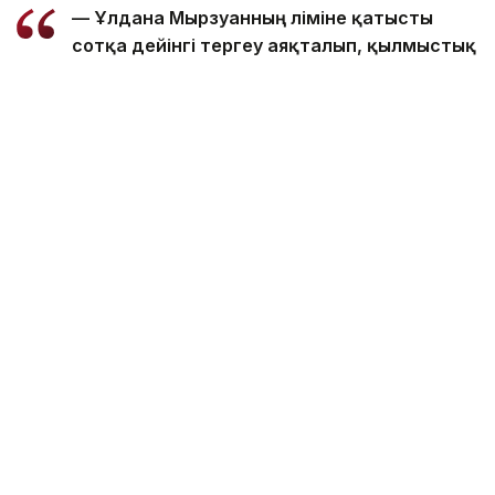
— Ұлдана Мырзуанның өліміне қатысты
сотқа дейінгі тергеу аяқталып, қылмыстық
іс сотқа жолданды, - делінген Полиция
департаментінің Kazinform агенттігіне
берген жауабында.
Сонымен қатар Астана сотының баспасөз қызметі
сот отырысының өтетін күні әлі белгіленбегенін
хабарлады.
Естеріңізге сала кетсек, 8 қарашада елордада
тұрғын үй кешенінің қасбетіндегі кірпіш қаптамасы
мен кондиционер қондырғысының бөлігі құлап,
салдарынан 5 адам зардап шекті. Зардап
шеккендердің бәрі № 1 көпсалалы ауруханаға
жеткізілді.
18 қараша күні жарақат алған фельдшер Ұлдана
Мырзуан
көз жұмды.