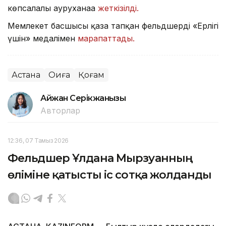
көпсалалы ауруханаға
жеткізілді.
Мемлекет басшысы қаза тапқан фельдшерді «Ерлігі
үшін» медалімен
марапаттады.
Астана
Оқиға
Қоғам
Айжан Серікжанқызы
Авторлар
12:36, 07 Тамыз 2026
Фельдшер Ұлдана Мырзуанның
өліміне қатысты іс сотқа жолданды