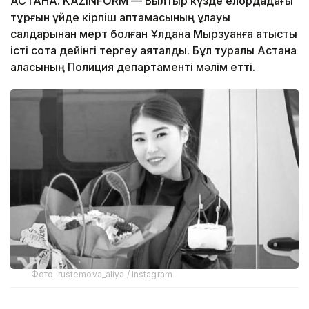
АСТАНА. KAZINFORM — Былтыр күзде елордадағы
тұрғын үйде кірпіш қаптамасының құлауы
салдарынан мерт болған Ұлдана Мырзуанға қатысты
істі сотқа дейінгі тергеу аяқталды. Бұл туралы Астана
қаласының Полиция департаменті мәлім етті.
Фото: rustemova_aliya / instagram