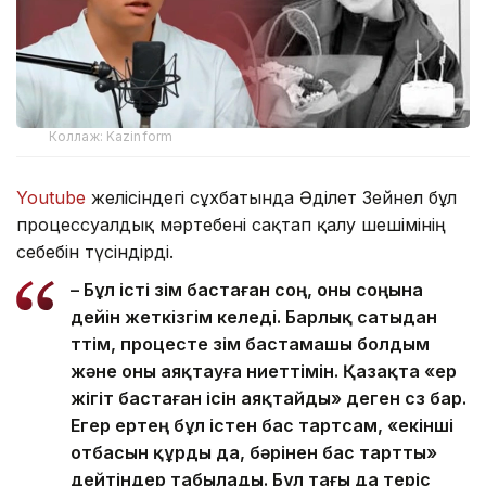
Коллаж: Kazinform
Youtube
желісіндегі сұхбатында Әділет Зейнел бұл
процессуалдық мәртебені сақтап қалу шешімінің
себебін түсіндірді.
– Бұл істі өзім бастаған соң, оны соңына
дейін жеткізгім келеді. Барлық сатыдан
өттім, процесте өзім бастамашы болдым
және оны аяқтауға ниеттімін. Қазақта «ер
жігіт бастаған ісін аяқтайды» деген сөз бар.
Егер ертең бұл істен бас тартсам, «екінші
отбасын құрды да, бәрінен бас тартты»
дейтіндер табылады. Бұл тағы да теріс