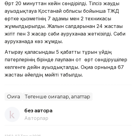
Өрт 20 минуттан кейін сөндірілді. Тілсіз жауды
ауыздықтауға Қостанай облысы бойынша ТЖД
өртке қызметінің 7 адамы мен 2 техникасы
жұмылдырылды. Жалын салдарынан 24 жастағы
жігіт пен 3 жасар сәби ауруханаға жеткізілді. Сәби
ауруханада көз жұмды.
Атырау қаласындағы 5 қабатты тұрғын үйдің
пәтерлерінің бірінде лаулаған от өрт сөндірушілер
келгенге дейін ауыздықталды. Оқиға орнында 67
жастағы әйелдің мәйіті табылды.
Оқиға
Төтенше оқиғалар, апаттар
без автора
Авторлар