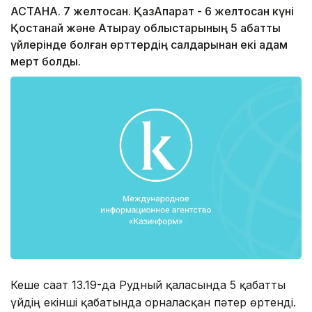
АСТАНА. 7 желтоқсан. ҚазАқпарат - 6 желтоқсан күні
Қостанай және Атырау облыстарының 5 қабатты
үйлерінде болған өрттердің салдарынан екі адам
мерт болды.
Кеше сағат 13.19-да Рудный қаласында 5 қабатты
үйдің екінші қабатында орналасқан пәтер өртенді.