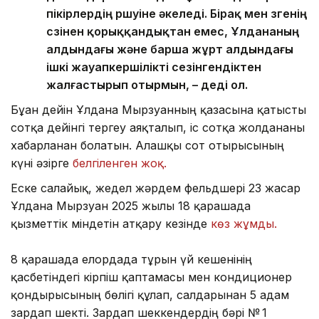
пікірлердің өршуіне әкеледі. Бірақ мен өзгенің
сөзінен қорыққандықтан емес, Ұлдананың
алдындағы және барша жұрт алдындағы
ішкі жауапкершілікті сезінгендіктен
жалғастырып отырмын, – деді ол.
Бұған дейін Ұлдана Мырзуанның қазасына қатысты
сотқа дейінгі тергеу аяқталып, іс сотқа жолданғаны
хабарланған болатын. Алғашқы сот отырысының
күні әзірге
белгіленген жоқ.
Еске салайық, жедел жәрдем фельдшері 23 жасар
Ұлдана Мырзуан 2025 жылғы 18 қарашада
қызметтік міндетін атқару кезінде
көз жұмды.
8 қарашада елордада тұрғын үй кешенінің
қасбетіндегі кірпіш қаптамасы мен кондиционер
қондырғысының бөлігі құлап, салдарынан 5 адам
зардап шекті. Зардап шеккендердің бәрі № 1