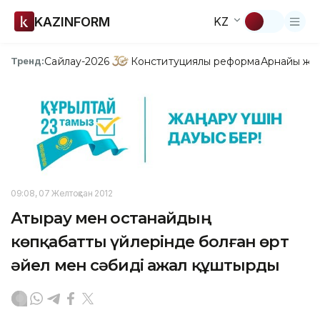
KAZINFORM
KZ
Сайлау-2026
Конституциялық реформа
Арнайы жо
Тренд:
09:08, 07 Желтоқсан 2012
Атырау мен Қостанайдың
көпқабатты үйлерінде болған өрт
әйел мен сәбиді ажал құштырды