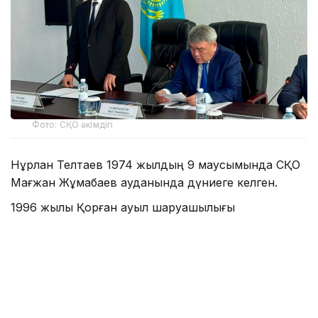
Фото: СҚО әкімдігі
Нұрлан Телтаев 1974 жылдың 9 маусымында СҚО
Мағжан Жұмабаев ауданында дүниеге келген.
1996 жылы Қорған ауыл шаруашылығы
академиясын зооинженер мамандығы бойынша
тәмамдаған.
Еңбек жолының едәуір бөлігі ауыл шаруашылығы
саласы мен жергілікті атқарушы органдардағы
қызметпен байланысты. 2007 жылдан бастап