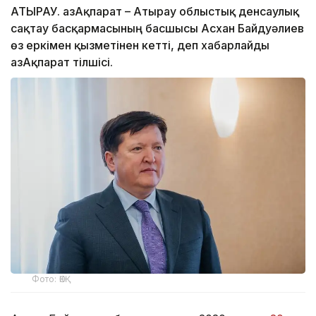
АТЫРАУ. ҚазАқпарат – Атырау облыстық денсаулық
сақтау басқармасының басшысы Асхан Байдуәлиев
өз еркімен қызметінен кетті, деп хабарлайды
ҚазАқпарат тілшісі.
Фото: ӨКҚ