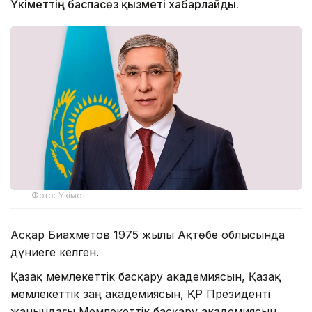
Үкіметтің баспасөз қызметі хабарлайды.
Фото: Үкімет
Асқар Биахметов 1975 жылы Ақтөбе облысында
дүниеге келген.
Қазақ мемлекеттік басқару академиясын, Қазақ
мемлекеттік заң академиясын, ҚР Президенті
жанындағы Мемлекеттік басқару академиясын