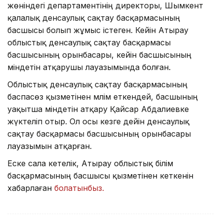
жөніндегі департаментінің директоры, Шымкент
қалалық денсаулық сақтау басқармасының
басшысы болып жұмыс істеген. Кейін Атырау
облыстық денсаулық сақтау басқармасы
басшысының орынбасары, кейін басшысының
міндетін атқарушы лауазымында болған.
Облыстық денсаулық сақтау басқармасының
баспасөз қызметінен мәлім еткендей, басшының
уақытша міндетін атқару Қайсар Абдалиевке
жүктеліп отыр. Ол осы кезге дейін денсаулық
сақтау басқармасы басшысының орынбасары
лауазымын атқарған.
Еске сала кетелік, Атырау облыстық білім
басқармасының басшысы қызметінен кеткенін
хабарлаған
болатынбыз.