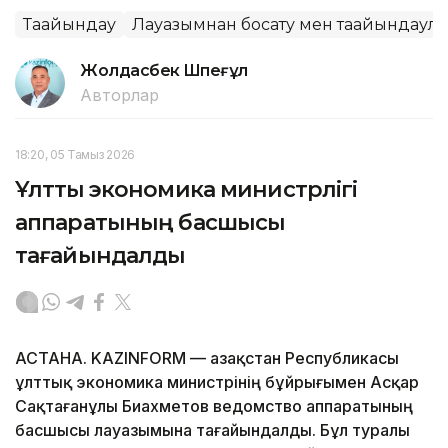
Тағайындау
Лауазымнан босату мен тағайындаул
Жолдасбек Шөпеғұл
Авторлар
18:20, 05 Тамыз 2026
Ұлттық экономика министрлігі
аппаратының басшысы
тағайындалды
АСТАНА. KAZINFORM — Қазақстан Республикасы
ұлттық экономика министрінің бұйрығымен Асқар
Сақтағанұлы Биахметов ведомство аппаратының
басшысы лауазымына тағайындалды. Бұл туралы