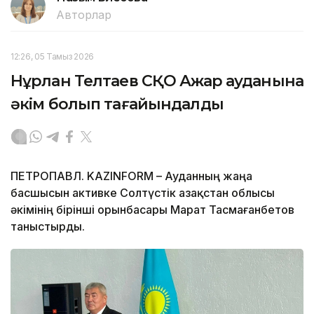
Авторлар
12:26, 05 Тамыз 2026
Нұрлан Телтаев СҚО Ақжар ауданына
әкім болып тағайындалды
ПЕТРОПАВЛ. KAZINFORM – Ауданның жаңа
басшысын активке Солтүстік Қазақстан облысы
әкімінің бірінші орынбасары Марат Тасмағанбетов
таныстырды.