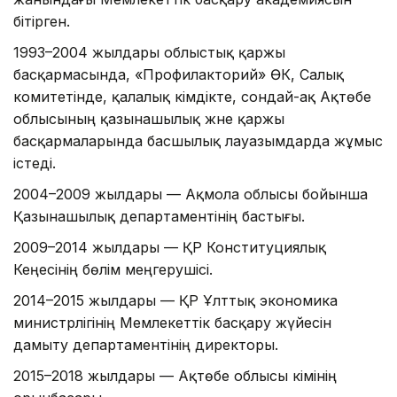
бітірген.
1993–2004 жылдары облыстық қаржы
басқармасында, «Профилакторий» ӨК, Салық
комитетінде, қалалық әкімдікте, сондай-ақ Ақтөбе
облысының қазынашылық және қаржы
басқармаларында басшылық лауазымдарда жұмыс
істеді.
2004–2009 жылдары — Ақмола облысы бойынша
Қазынашылық департаментінің бастығы.
2009–2014 жылдары — ҚР Конституциялық
Кеңесінің бөлім меңгерушісі.
2014–2015 жылдары — ҚР Ұлттық экономика
министрлігінің Мемлекеттік басқару жүйесін
дамыту департаментінің директоры.
2015–2018 жылдары — Ақтөбе облысы әкімінің