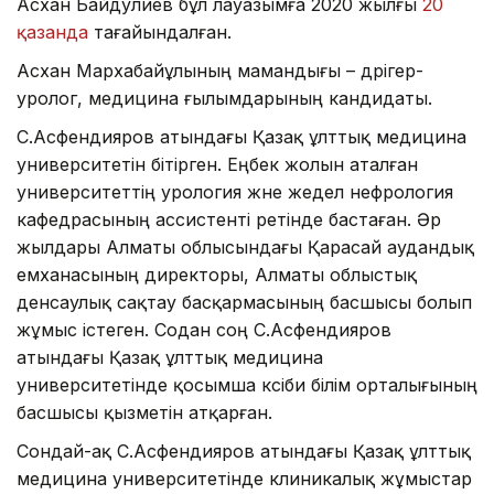
Асхан Байдуәлиев бұл лауазымға 2020 жылғы
20
қазанда
тағайындалған.
Асхан Мархабайұлының мамандығы – дәрігер-
уролог, медицина ғылымдарының кандидаты.
С.Асфендияров атындағы Қазақ ұлттық медицина
университетін бітірген. Еңбек жолын аталған
университеттің урология және жедел нефрология
кафедрасының ассистенті ретінде бастаған. Әр
жылдары Алматы облысындағы Қарасай аудандық
емханасының директоры, Алматы облыстық
денсаулық сақтау басқармасының басшысы болып
жұмыс істеген. Содан соң С.Асфендияров
атындағы Қазақ ұлттық медицина
университетінде қосымша кәсіби білім орталығының
басшысы қызметін атқарған.
Сондай-ақ С.Асфендияров атындағы Қазақ ұлттық
медицина университетінде клиникалық жұмыстар