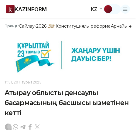
KAZINFORM
KZ
Сайлау-2026
Конституциялық реформа
Арнайы жо
Тренд:
11:31, 20 Наурыз 2023
Атырау облыстық денсаулық
басқармасының басшысы қызметінен
кетті