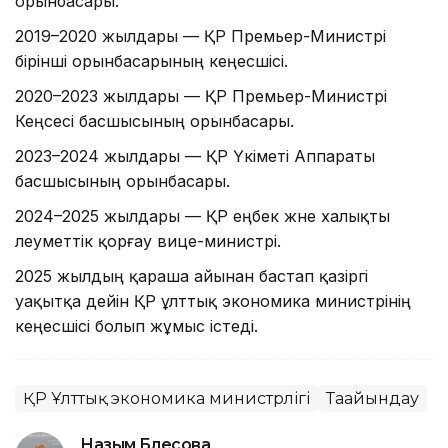
орынбасары.
2019–2020 жылдары — ҚР Премьер-Министрі
бірінші орынбасарының кеңесшісі.
2020–2023 жылдары — ҚР Премьер-Министрі
Кеңсесі басшысының орынбасары.
2023–2024 жылдары — ҚР Үкіметі Аппараты
басшысының орынбасары.
2024–2025 жылдары — ҚР еңбек және халықты
әлеуметтік қорғау вице-министрі.
2025 жылдың қараша айынан бастап қазіргі
уақытқа дейін ҚР ұлттық экономика министрінің
кеңесшісі болып жұмыс істеді.
ҚР Ұлттық экономика министрлігі
Тағайындау
Назым Бөлесова