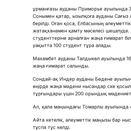
Құрманғазы ауданы Приморье ауылында 3
Сонымен қатар, Қызылқоға ауданы Сағыз
берілді. Оған қоса, Елбасының әлеуметт
жатақxанамен қамту мәселесі шешілуде.
студенттеріне арналған жаңа ғимарат білі
уақытта 100 студент тұра алады.
Маxамбет ауданы Талдыкөл ауылында 160 
жаңа ғимарат салынды.
Сондай-ақ Индер ауданы Бөдене ауылы
өңірде жаңа мәдени нысандар ске қосы
тұрғындары үшін 200 орындық мәдениет
Ал, қала маңындағы Томарлы ауылында 4
Айта кетелік, әлеуметтік маңызы бар н
тұспа тұс келді.