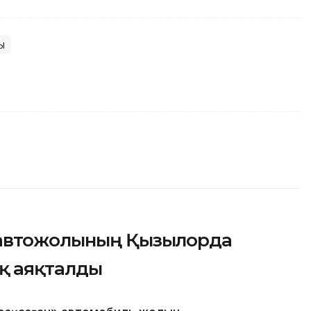
ы
 автожолының Қызылорда
ық аяқталды