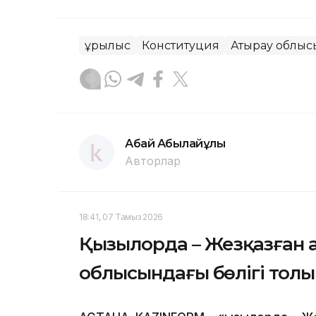
Құрылыс
Конституция
Атырау облыс
Абай Абылайұлы
Авторлар
18:41, 07 Тамыз 2026
Қызылорда – Жезқазған
облысындағы бөлігі тол