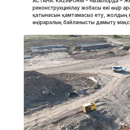
АСТАНА. KAZINFORM - «Қызылорда – 
реконструкциялау жобасы екі өңір арас
қатынасын қамтамасыз ету, жолдың к
өңіраралық байланысты дамыту мақс