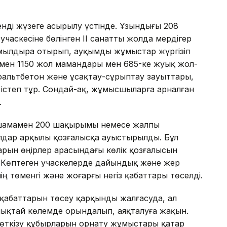
нді жүзеге асырылу үстінде. Ұзындығы 208
аскесіне бөлінген II санатты жолда мердігер
мылдыра отырып, ауқымды жұмыстар жүргізіп
мамен 1150 жол мамандары мен 685-ке жуық жол-
альтбетон және ұсақтау-сұрыптау зауыттары,
істеп тұр. Сондай-ақ, жұмысшыларға арналған
.
 шамамен 200 шақырымы немесе жалпы
дар арқылы қозғалысқа ауыстырылды. Бұл
арын өңірлер арасындағы көлік қозғалысын
і. Көптеген учаскелерде дайындық және жер
ң төменгі және жоғарғы негіз қабаттары төселді.
 қабаттарын төсеу қарқынды жалғасуда, ал
лықтай көлемде орындалып, аяқталуға жақын.
 өткізу құбырларын орнату жұмыстары қатар