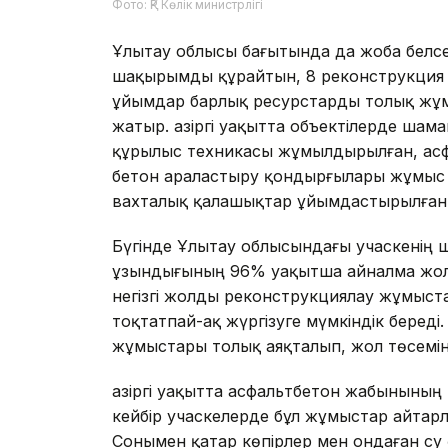
Фото: ҚР Көлік министрлігі
Ұлытау облысы бағытында да жоба белсе
шақырымды құрайтын, 8 реконструкция уч
ұйымдар барлық ресурстарды толық жұ
жатыр. Қазіргі уақытта объектілерде ша
құрылыс техникасы жұмылдырылған, асф
бетон араластыру қондырғылары жұмыс 
вахталық қалашықтар ұйымдастырылған
Бүгінде Ұлытау облысындағы учаскенің
ұзындығының 96% уақытша айналма жол
негізгі жолды реконструкциялау жұмыст
тоқтатпай-ақ жүргізуге мүмкіндік беред
жұмыстары толық аяқталып, жол төсеміні
Қазіргі уақытта асфальтбетон жабынының
кейбір учаскелерде бұл жұмыстар айтар
Сонымен қатар көпірлер мен ондаған су