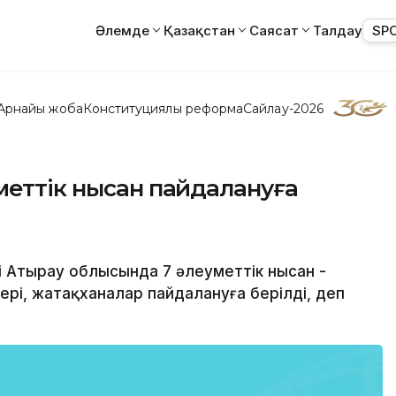
Әлемде
Қазақстан
Саясат
Талдау
SP
Арнайы жоба
Конституциялық реформа
Сайлау-2026
меттік нысан пайдалануға
ні Атырау облысында 7 әлеуметтік нысан -
рі, жатақxаналар пайдалануға берілді, деп