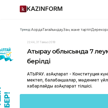
KAZINFORM
Ақорда
Тағайындау
Заң және тәртіп
Дерекқор
Тренд:
22:44, 31 Тамыз 2018
Атырау облысында 7 әлеу
берілді
АТЫРАУ. ҚазАқпарат - Конституция кү
мектеп, балабақшалар, мәдениет үйле
xабарлайды ҚазАқпарат тілшісі.