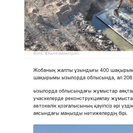
Фото: ҚР Көлік министрлігі
Жобаның жалпы ұзындығы 400 шақырымды
шақырымы Қызылорда облысында, ал 20
Қызылорда облысындағы жұмыстар аяқта
учаскелерде реконструкциялау жұмыстар
автокөлік қозғалысының қауіпсіз әрі үздік
аясындағы маңызды нәтижелердің бірі.