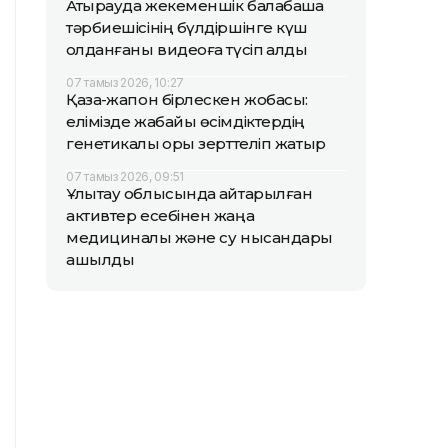
Атырауда жекеменшік балабақша
тәрбиешісінің бүлдіршінге күш
қолданғаны видеоға түсіп қалды
07 тамыз 2026, 10:27
Қазақ-жапон бірлескен жобасы:
елімізде жабайы өсімдіктердің
генетикалық қоры зерттеліп жатыр
07 тамыз 2026, 09:51
Ұлытау облысында қайтарылған
активтер есебінен жаңа
медициналық және су нысандары
ашылды