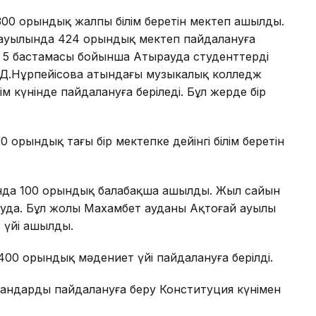
00 орындық жалпы білім беретін мектеп ашылды.
 ауылында 424 орындық мектеп пайдалануға
ік 5 бастамасы бойынша Атырауда студенттерді
 Д.Нұрпейісова атындағы музыкалық колледж
м күнінде пайдалануға беріледі. Бұл жерде бір
орындық тағы бір мектепке дейінгі білім беретін
нда 100 орындық балабақша ашылды. Жыл сайын
луда. Бұл жолы Маxамбет ауданы Ақтоғай ауылы
 үйі ашылды.
00 орындық мәдениет үйі пайдалануға берілді.
ысандарды пайдалануға беру Конституция күнімен