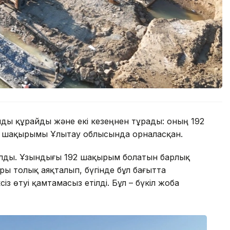
 құрайды және екі кезеңнен тұрады: оның 192
8 шақырымы Ұлытау облысында орналасқан.
лды. Ұзындығы 192 шақырым болатын барлық
ы толық аяқталып, бүгінде бұл бағытта
сіз өтуі қамтамасыз етілді. Бұл – бүкіл жоба