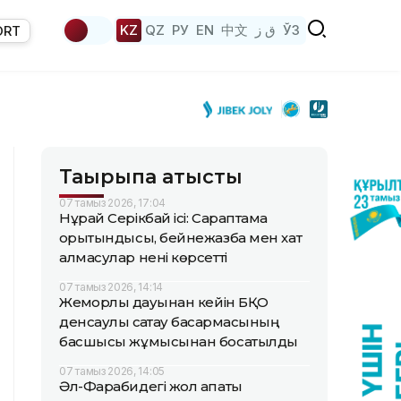
KZ
QZ
РУ
EN
中文
ق ز
ЎЗ
ORT
Тақырыпқа қатысты
07 тамыз 2026, 17:04
Нұрай Серікбай ісі: Сараптама
қорытындысы, бейнежазба мен хат
алмасулар нені көрсетті
07 тамыз 2026, 14:14
Жемқорлық дауынан кейін БҚО
денсаулық сақтау басқармасының
басшысы жұмысынан босатылды
07 тамыз 2026, 14:05
Әл-Фарабидегі жол апаты