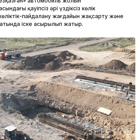
Жезқазған» автомобиль жолын
ындағы қауіпсіз әрі үздіксіз көлік
өліктік-пайдалану жағдайын жақсарту және
атында іске асырылып жатыр.