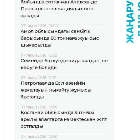
бойынша сотталған Александр
Пактың ісі апелляциялық сотта
қаралды
07 тамыз 2026, 13:00
Ақмол облысындағы сенбілік
барысында 80 тоннаға жуық қоқыс
шығарылды
07 тамыз 2026, 12:52
Семейде бір күнде қайда аялдап, не
көруге болады
07 тамыз 2026, 11:17
Петропавлда Есіл өзенінің
жағалауын нығайту жұмысы
басталды
07 тамыз 2026, 10:59
Қостанай облысында Sim-Box
арқылы алаяқтарға көмектескен жігіт
сотталды
07 тамыз 2026, 10:50