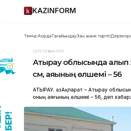
KAZINFORM
Ақорда
Тағайындау
Заң және тәртіп
Дерекқор
Тренд:
23:12, 03 Қазан 2022
Атырау облысында алып жі
см, аяғының өлшемі – 56
АТЫРАУ. ҚазАқпарат – Атырау облысын
оның аяғының өлшемі – 56, деп хабарл