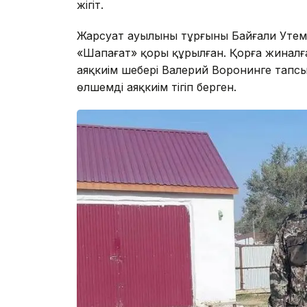
жігіт.
Жарсуат ауылының тұрғыны Байғали Уте
«Шапағат» қоры құрылған. Қорға жинал
аяқкиім шебері Валерий Воронинге тапсы
өлшемді аяқкиім тігіп берген.