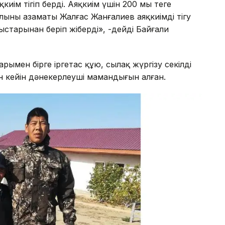
ім тігіп берді. Аяқкиім үшін 200 мың теңге
ының азаматы Жалғас Жанғалиев аяқкиімді тігу
старынан беріп жіберді», -дейді Байғали
рымен бірге іргетас құю, сылақ жүргізу секілді
ен кейін дәнекерлеуші мамандығын алған.