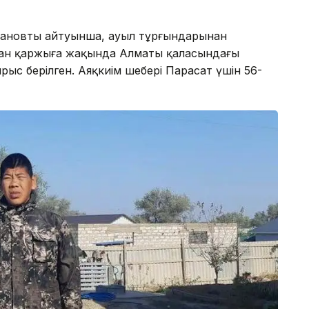
мановтың айтуынша, ауыл тұрғындарынан
ған қаржыға жақында Алматы қаласындағы
рыс берілген. Аяқкиім шебері Парасат үшін 56-