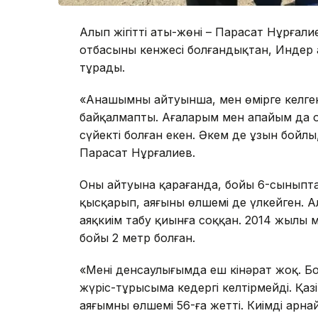
Алып жігіттің аты-жөні – Парасат Нұрғали
отбасының кенжесі болғандықтан, Индер
тұрады.
«Анашымның айтуынша, мен өмірге келге
байқалмапты. Ағаларым мен апайым да ор
сүйекті болған екен. Әкем де ұзын бойлы,
Парасат Нұрғалиев.
Оның айтуына қарағанда, бойы 6-сыныпта
қысқарып, аяғының өлшемі де үлкейген. 
аяқкиім табу қиынға соққан. 2014 жылы ме
бойы 2 метр болған.
«Менің денсаулығымда еш кінәрат жоқ. 
жүріс-тұрысыма кедергі келтірмейді. Қазі
аяғымның өлшемі 56-ға жетті. Киімді арна