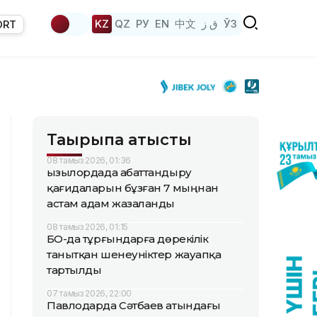
KZ
QZ
РУ
EN
中文
ق ز
ЎЗ
ORT
Тақырыпқа қатысты
08 тамыз 2026, 01:36
Қызылордада абаттандыру
қағидаларын бұзған 7 мыңнан
астам адам жазаланды
08 тамыз 2026, 01:15
БҚО-да тұрғындарға дөрекілік
танытқан шенеуніктер жауапқа
тартылды
07 тамыз 2026, 22:00
Павлодарда Сәтбаев атындағы