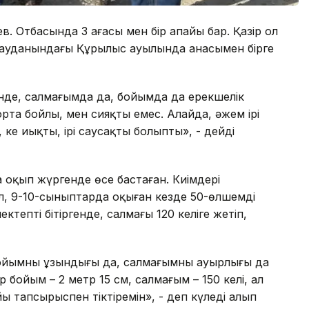
ев. Отбасында 3 ағасы мен бір апайы бар. Қазір ол
 ауданындағы Құрылыс ауылында анасымен бірге
нде, салмағымда да, бойымда да ерекшелік
та бойлы, мен сияқты емес. Алайда, әжем ірі
 кең иықты, ірі саусақты болыпты», - дейді
 оқып жүргенде өсе бастаған. Киімдері
Ал, 9-10-сыныптарда оқыған кезде 50-өлшемді
ктепті бітіргенде, салмағы 120 келіге жетіп,
Бойымның ұзындығы да, салмағымның ауырлығы да
р бойым – 2 метр 15 см, салмағым – 150 келі, ал
йы тапсырыспен тіктіремін», - деп күледі алып