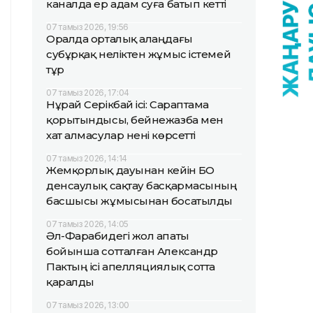
каналда ер адам суға батып кетті
07 тамыз 2026, 19:56
Оралда орталық алаңдағы
субұрқақ неліктен жұмыс істемей
тұр
07 тамыз 2026, 17:04
Нұрай Серікбай ісі: Сараптама
қорытындысы, бейнежазба мен
хат алмасулар нені көрсетті
07 тамыз 2026, 14:14
Жемқорлық дауынан кейін БҚО
денсаулық сақтау басқармасының
басшысы жұмысынан босатылды
07 тамыз 2026, 14:05
Әл-Фарабидегі жол апаты
бойынша сотталған Александр
Пактың ісі апелляциялық сотта
қаралды
07 тамыз 2026, 13:00