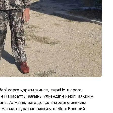
бері қорға қаржы жинап, түрлі іс-шараға
Парасаттың аяғының үлкендігін көріп, аяқкиім
тана, Алматы, өзге де қалалардағы аяқкиім
Алматыда тұратын аяқкиім шебері Валерий