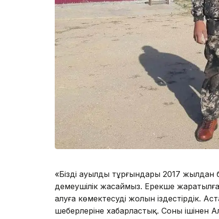
«Біздің ауылдың тұрғындары 2017 жылдан 
демеушілік жасаймыз. Ерекше жаратылған 
алуға көмектесудің жолын іздестірдік. Ас
шеберлеріне хабарластық. Соның ішінен 