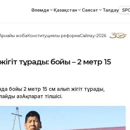
Әлемде
Қазақстан
Саясат
Талдау
SP
Арнайы жоба
Конституциялық реформа
Сайлау-2026
гіт тұрады: бойы – 2 метр 15
да бойы 2 метр 15 см алып жігіт тұрады,
айды ҚазАқпарат тілшісі.