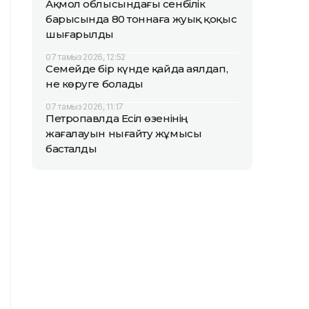
Ақмол облысындағы сенбілік
барысында 80 тоннаға жуық қоқыс
шығарылды
07 тамыз 2026, 12:52
Семейде бір күнде қайда аялдап,
не көруге болады
07 тамыз 2026, 11:17
Петропавлда Есіл өзенінің
жағалауын нығайту жұмысы
басталды