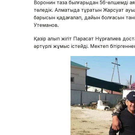
Воронин таза былғарыдан 56-өлшемді аяқки
төледік. Алматыда тұратын Жарсуат ауыл
барысын қадағалап, дайын болғасын таны
Утеманов.
Қазір алып жігіт Парасат Нұрғалиев доста
әртүрлі жұмыс істейді. Мектеп бітіргенн