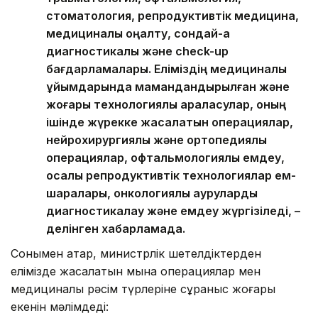
стоматология, репродуктивтік медицина,
медициналық оңалту, сондай-ақ
диагностикалық және check-up
бағдарламалары. Еліміздің медициналық
ұйымдарында мамандандырылған және
жоғары технологиялық араласулар, оның
ішінде жүрекке жасалатын операциялар,
нейрохирургиялық және ортопедиялық
операциялар, офтальмологиялық емдеу,
қосалқы репродуктивтік технологиялар ем-
шаралары, онкологиялық ауруларды
диагностикалау және емдеу жүргізіледі, –
делінген хабарламада.
Сонымен қатар, министрлік шетелдіктерден
елімізде жасалатын мына операциялар мен
медициналық рәсім түрлеріне сұраныс жоғары
екенін мәлімдеді: