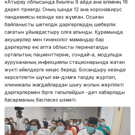
«Атырау облысында биылғы 9 айда ана өлімінің 16
дерегі тіркелді. Оның ішінде 12 ана коронавирус
пандемиясы кезінде көз жұмған. Осыған
байланысты шетелдік дәрігерлердің шеберлік
сағатын ұйымдастыру қолға алынды. Құрамында
акушерлер мен гинеколог мамандар бар
дәрігерлер екі апта облыстық перинаталдық
орталықтың пациенттеріне, сондай-ақ, модульдік
аурухананың инфекциялық стационарында жатқан
жүкті әйелдерге кеңес береді. Босандыру кезінде
көрсетілетін шұғыл ем-домға талдау жүргізіп,
клиникалық жағдайлардан шығу жолын жергілікті
дәрігерлермен бірге талқылайды» -деп хабарлады
басқарманың баспасөз қызметі.