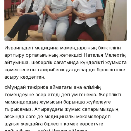
Израильдегі медицина мамандарының біліктілігін
арттыру орталығының жетекшісі Наталья Мелехтің
айтуынша, шеберлік сағатында күнделікті жұмыста
көмектесетін тәжірибелік дағдыларды бірлесіп іске
асыру көзделген.
«Мұндай тәжірибе аймақтағы ана өлімінің
төмендеуіне әсер етеді деп үмітенеміз. Жергілікті
мамандардың жұмысын барынша жүйелеуге
тырысамыз. Атыраудағы жұмыс сапарымыздың
аясында өзге де медициналық мекемелердегі
шұғыл жағдайға бірлесіп көмек көрсетуге