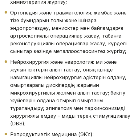
химиотерапия жүргізу;
Ортопедия және травматология: жамбас және
тізе буындарын толық және ішінара
эндопротездеу, менисктер мен байламдарға
артроскопиялық операциялар жасау, табанға
реконструкциялық операциялар жасау, күрделі
сынықтар кезінде металлоостеосинтез жүргізу;
Нейрохирургия және неврология: ми және
жұлын ісіктерін алып тастау, оның ішінде
навигациялық нейрохирургия әдістерін қолдану;
омыртқааралық дискілердің жарығын
микрохирургиялық жолмен алып тастау; бекіту
жүйелерін қолдана отырып омыртқаны
тұрақтандыру; эпилепсия мен паркинсонизмді
хирургиялық емдеу – миды терең стимуляциялау
(DBS);
Репродуктивтік медицина (ЭКҰ):