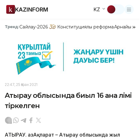
KAZINFORM
KZ
Сайлау-2026
Конституциялық реформа
Арнайы жо
Тренд:
22:47, 25 Қазан 2021
Атырау облысында биыл 16 ана өлімі
тіркелген
АТЫРАУ. ҚазАқпарат – Атырау облысында жыл