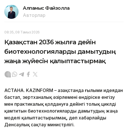
Алпамыс Файзолла
Авторлар
08:35, 08 Тамыз 2026
Қазақстан 2036 жылға дейін
биотехнологияларды дамытудың
жаңа жүйесін қалыптастырмақ
АСТАНА. KAZINFORM – Қазақстанда ғылыми идеядан
бастап, зертханалық әзірлемені өндіріске енгізу
мен практикалық қолдануға дейінгі толық циклді
қамтитын биотехнологияларды дамытудың жаңа
моделі қалыптастырылмақ, деп хабарлайды
Денсаулық сақтау министрлігі.