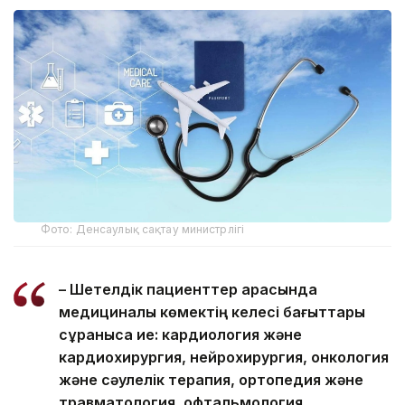
Фото: Денсаулық сақтау министрлігі
– Шетелдік пациенттер арасында
медициналық көмектің келесі бағыттары
сұранысқа ие: кардиология және
кардиохирургия, нейрохирургия, онкология
және сәулелік терапия, ортопедия және
травматология, офтальмология,