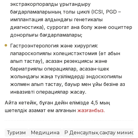
экстракорпоралдық ұрықтандыру
бағдарламаларының толық циклі (ICSI, PGD –
имплантация алдындағы генетикалық
диагностика), суррогат ана болу және ооциттер
донорлығы бағдарламалары;
Гастроэнтерология және хирургия:
лапароскопиялық холецистэктомия (өт қабын
алып тастау), асқазан резекциясы және
бариатриялық операциялар, асқазан-ішек
жолындағы жаңа түзілімдерді эндоскопиялық
жолмен алып тастау, бауыр мен ұйқы безіне аз
инвазивті операциялар жасау.
Айта кетейік, бұған дейін елімізде 4,5 мың
шетелдік азамат ем алғанын
жазғанбыз.
Туризм
Медицина
ҚР Денсаулық сақтау министр