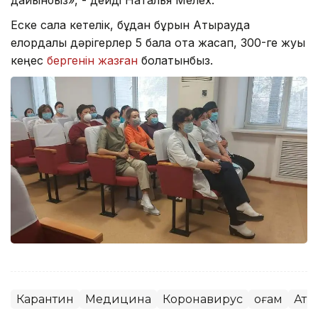
дайынбыз», - дейді Наталья Мелех.
Еске сала кетелік, бұдан бұрын Атырауда
елордалық дәрігерлер 5 бала ота жасап, 300-ге жуық
кеңес
бергенін жазған
болатынбыз.
Карантин
Медицина
Коронавирус
Қоғам
Аты