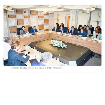
Фото: Денсаулық сақтау министрлігі
Қазақстан Республикасында биотехнологияларды
дамытудың 2036 жылға дейінгі стратегиясының
жобасы Денсаулық сақтау министрлігінің Ғылыми-
техникалық кеңесі мен Президент жанындағы
Ұлттық ғылым академиясының Алматыда өткен