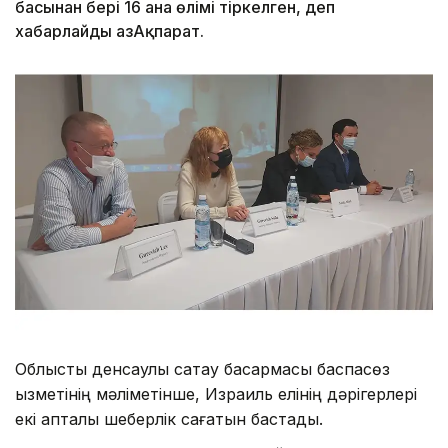
басынан бері 16 ана өлімі тіркелген, деп
хабарлайды ҚазАқпарат.
Облыстық денсаулық сақтау басқармасы баспасөз
қызметінің мәліметінше, Израиль елінің дәрігерлері
екі апталық шеберлік сағатын бастады.