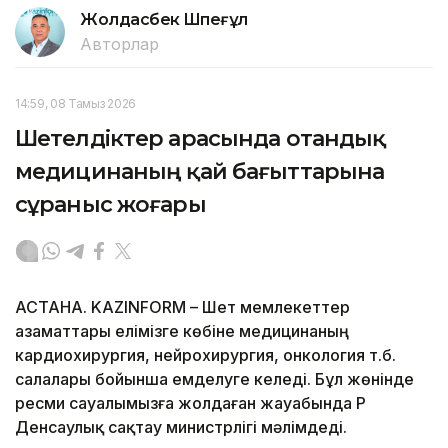
Жолдасбек Шөпеғұл
Авторлар
14:59, 08 Тамыз 2026
Шетелдіктер арасында отандық
медицинаның қай бағыттарына
сұраныс жоғары
АСТАНА. KAZINFORM – Шет мемлекеттер
азаматтары елімізге көбіне медицинаның
кардиохирургия, нейрохирургия, онкология т.б.
салалары бойынша емделуге келеді. Бұл жөнінде
ресми сауалымызға жолдаған жауабында ҚР
Денсаулық сақтау министрлігі мәлімдеді.