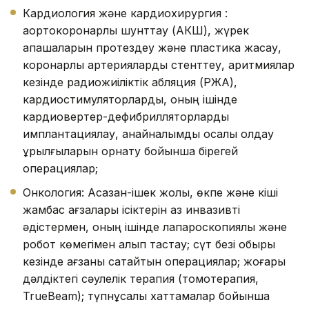
Кардиология және кардиохирургия :
аортокоронарлық шунттау (АКШ), жүрек
қақпақшаларын протездеу және пластика жасау,
коронарлық артерияларды стенттеу, аритмиялар
кезінде радиожиіліктік абляция (РЖА),
кардиостимуляторларды, оның ішінде
кардиовертер-дефибрилляторларды
имплантациялау, қанайналымды қосалқы қолдау
құрылғыларын орнату бойынша бірегей
операциялар;
Онкология: Асқазан-ішек жолы, өкпе және кіші
жамбас ағзалары ісіктерін аз инвазивті
әдістермен, оның ішінде лапароскопиялық және
робот көмегімен алып тастау; сүт безі обыры
кезінде ағзаны сақтайтын операциялар; жоғары
дәлдіктегі сәулелік терапия (томотерапия,
TrueBeam); түпнұсқалық хаттамалар бойынша