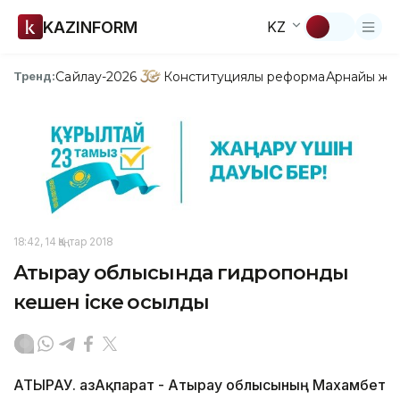
KAZINFORM
KZ
Сайлау-2026
Конституциялық реформа
Арнайы жо
Тренд:
18:42, 14 Қаңтар 2018
Атырау облысында гидропонды
кешен іске қосылды
АТЫРАУ. ҚазАқпарат - Атырау облысының Махамбет