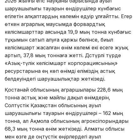
2026 жылғы егіс науқаны барысында ауыл
шаруашылығы тауарын өндірушілер күнбағыс
егілетін алқаптардың көлемін едәуір ұлғайтты. Егер
өткен аграрлық маусымда форвардтық
келісімшарттар аясында 19,9 мың тонна күнбағыс
тұқымын сатып алуға қаржы бөлінсе, биыл
келісімшарт жасалған өнім көлемі екі есеге жуық
артып, 37,8 мың тоннаға жетті. Дәстүрлі түрде
«Азық-түлік келісімшарт корпорациясының»
ресурстарына ең көп өнімді еліміздің астық
белдеуіндегі шаруашылықтар жеткізеді.
Қостанай облысының аграршылары 228,6 мың
тонна астық және майлы дақыл өнімдерін,
Солтүстік Қазақстан облысының ауыл
шаруашылығы тауарын өндірушілері – 162 мың
тонна, ал Ақмола облысының агрокәсіпорындары
68,3 мың тонна өнім жеткізеді. Алматы облысы
мен өзге де оңтүстік өңірлердегі ауыл