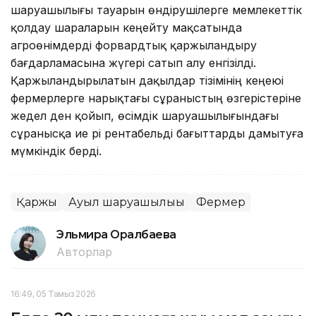
шаруашылығы тауарын өндірушілерге мемлекеттік
қолдау шараларын кеңейту мақсатында
агроөнімдерді форвардтық қаржыландыру
бағдарламасына жүгері сатып алу енгізілді.
Қаржыландырылатын дақылдар тізімінің кеңеюі
фермерлерге нарықтағы сұраныстың өзгерістеріне
жедел ден қойып, өсімдік шаруашылығындағы
сұранысқа ие әрі рентабельді бағыттарды дамытуға
мүмкіндік берді.
Қаржы
Ауыл шаруашылығы
Фермер
Эльмира Оралбаева
Авторлар
16:49, 05 Тамыз 2026