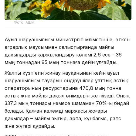
Фото: АШМ
Ауыл шаруашылығы министрлігі мәліметінше, өткен
аграрлық маусыммен салыстырғанда майлы
дақылдарды қаржыландыру көлемі 2,6 есе – 36
мың тоннадан 95 мың тоннаға дейін ұлғайды.
Жалпы күзгі егін жинау науқанынан кейін ауыл
шаруашылығы тауарын өндірушілер ұлттық астық
операторының ресурстарына 479,8 мың тонна
астық және майлы дақыл өнімдерін жеткізеді. Оның
337,3 мың тоннасы немесе шамамен 70%-ы бидай
болады. Қалған көлемді маржасы жоғары
дақылдар – майлы зығыр, арпа, күнбағыс, рапс
және жүгері құрайды.