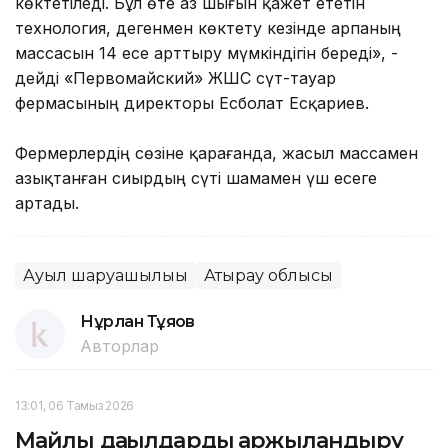
көктетіледі. Бұл өте аз шығын қажет ететін
технология, дегенмен көктету кезінде арпаның
массасын 14 есе арттыру мүмкіндігін береді», -
дейді «Первомайский» ЖШС сүт-тауар
фермасының директоры Есболат Есқариев.
Фермерлердің сөзіне қарағанда, жасыл массамен
азықтанған сиырдың сүті шамамен үш есеге
артады.
Ауыл шаруашылығы
Атырау облысы
Нұрлан Тұяқов
Авторлар
13:01, 06 Тамыз 2026
Майлы дақылдарды қаржыландыру