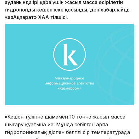
ауданында ірі қара үшін жасыл масса өсірілетін
гидропонды кешен іске қосылды, деп хабарлайды
«ҚазАқпарат» ХАА тілшісі.
«Кешен тәулігіне шамамен 10 тонна жасыл масса
шығару қуатына ие. Мұнда себілген арпа
гидропоникалық әдіспен белгілі бір температурада