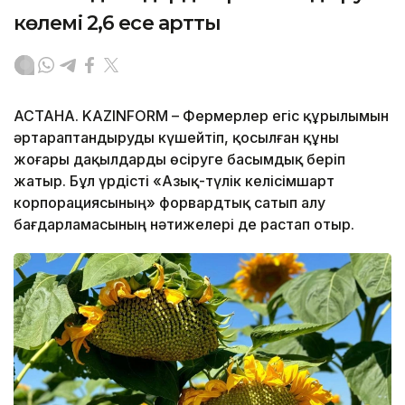
көлемі 2,6 есе артты
АСТАНА. KAZINFORM – Фермерлер егіс құрылымын
әртараптандыруды күшейтіп, қосылған құны
жоғары дақылдарды өсіруге басымдық беріп
жатыр. Бұл үрдісті «Азық-түлік келісімшарт
корпорациясының» форвардтық сатып алу
бағдарламасының нәтижелері де растап отыр.