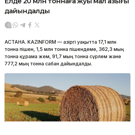
Елде 20 млн тоннаға жуық мал азығы
дайындалды
АСТАНА. KAZINFORM — Қазіргі уақытта 17,1 млн
тонна пішен, 1,5 млн тонна пішендеме, 362,3 мың
тонна құрама жем, 91,7 мың тонна сүрлем және
777,2 мың тонна сабан дайындалды.