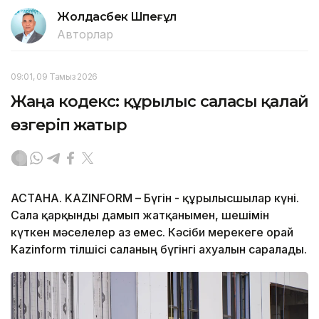
Жолдасбек Шөпеғұл
Авторлар
09:01, 09 Тамыз 2026
Жаңа кодекс: құрылыс саласы қалай
өзгеріп жатыр
АСТАНА. KAZINFORM – Бүгін - құрылысшылар күні.
Сала қарқынды дамып жатқанымен, шешімін
күткен мәселелер аз емес. Кәсіби мерекеге орай
Kazinform тілшісі саланың бүгінгі ахуалын саралады.