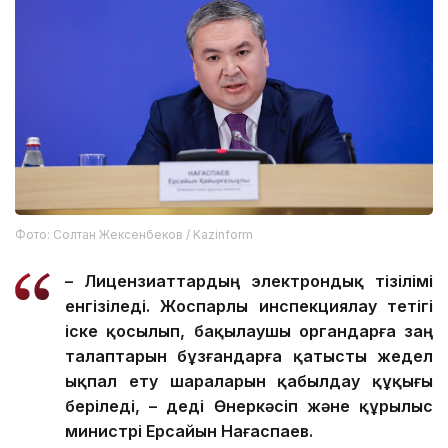
Фото: Солтан Жексенбеков / Kazinform
– Лицензиаттардың электрондық тізілімі
енгізіледі. Жоспарлы инспекциялау тетігі
іске қосылып, бақылаушы органдарға заң
талаптарын бұзғандарға қатысты жедел
ықпал ету шараларын қабылдау құқығы
беріледі, – деді Өнеркәсіп және құрылыс
министрі Ерсайын Нағаспаев.