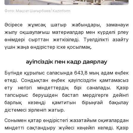
Фото: Мақсат Шағырбаев/ Kazinform
Әсіресе жұмсақ шатыр жабындары, заманауи
жылу оқшаулағыш материалдар мен күрделі әрлеу
өнімдері сырттан жеткізіледі. Тәуелділікті азайту
үшін жаңа өндірістер іске қосылмақ.
Қауіпсіздік пен кадр даярлау
Бүгінде құрылыс саласында 643,8 мың адам еңбек
етеді. Сондықтан еңбек қауіпсіздігін қамтамасыз
ету негізгі міндеттердің бірі саналады. Қазір
тапсырыс берушіден бастап мердігерге дейінгі
барлық кезеңді қамтитын бірыңғай бақылау
әдістемесі әзірленіп жатыр.
Сонымен қатар өндірістегі жазатайым оқиғалардан
міндетті сақтандыру жүйесі кеңейіп келеді. Қазір