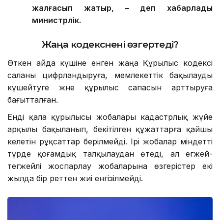
жалғасып жатыр, – деп хабарлады
министрлік.
Жаңа кодекс
нені өзгертеді?
Өткен айда күшіне енген жаңа Құрылыс кодексі
саланы цифрландыруға, мемлекеттік бақылауды
күшейтуге және құрылыс сапасын арттыруға
бағытталған.
Енді қала құрылысы жобалары кадастрлық жүйе
арқылы бақыланып, бекітілген құжаттарға қайшы
келетін рұқсаттар берілмейді. Ірі жобалар міндетті
түрде қоғамдық талқылаудан өтеді, ал егжей-
тегжейлі жоспарлау жобаларына өзгерістер екі
жылда бір реттен жиі енгізілмейді.