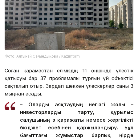
Фото: Алтынай Сағындықова / Kazinform
Соған қарамастан еліміздің 11 өңірінде үлестік
қатысуы бар 37 проблемалы тұрғын үй объектісі
сақталып отыр. Зардап шеккен үлескерлер саны 3
мыңнан асады.
– О
ларды
аяқтаудың негізгі жолы –
инвесторларды тарту, құрылыс
салушының өз қаражаты немесе жергілікті
бюджет есебінен қаржыландыру. Бұл
бағыттағы жұмыстар барлық өңірде