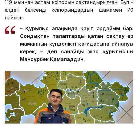
119 мыңнан астам кәсіпорын сақтандырылған. Бұл –
елдегі белсенді кәсіпорындардың шамамен 70
пайызы.
– Құрылыс алаңында қауіп әрдайым бар.
Сондықтан талаптар
ды
қатаң сақтау әр
маманның күнделікті қағидасына айналуы
керек, – де
п санайды
жас құрылысшы
Мансұрбек Қамалад
д
ин.