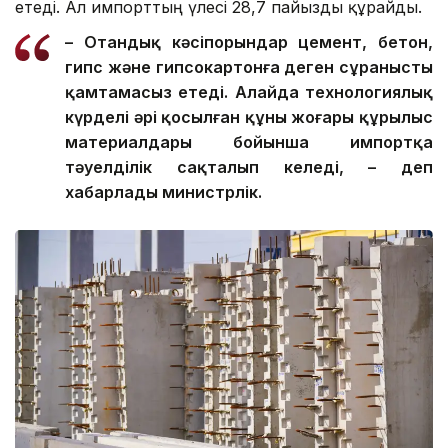
етеді. Ал импорттың үлесі 28,7 пайызды құрайды.
– Отандық кәсіпорындар цемент, бетон,
гипс және гипсокартонға деген сұранысты
қамтамасыз етеді. Алайда технологиялық
күрделі әрі қосылған құны жоғары құрылыс
материалдары бойынша импортқа
тәуелділік сақталып келеді, – деп
хабарлады министрлік.