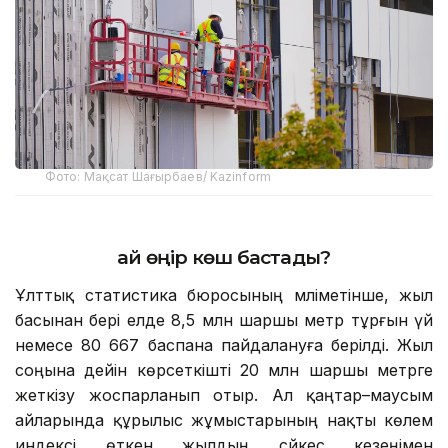
Фото: Мақсат Шағырбаев/ Kazinform
Қай өңір көш бастады?
Ұлттық статистика бюросының мәліметінше, жыл
басынан бері елде 8,5 млн шаршы метр тұрғын үй
немесе 80 667 баспана пайдалануға берілді. Жыл
соңына дейін көрсеткішті 20 млн шаршы метрге
жеткізу жоспарланып отыр. Ал қаңтар–маусым
айларында құрылыс жұмыстарының нақты көлем
индексі өткен жылдың сәйкес кезеңімен