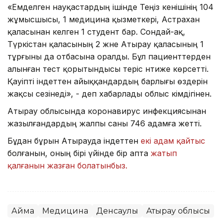
«Емделген науқастардың ішінде Теңіз кенішінің 104
жұмысшысы, 1 медицина қызметкері, Астрахан
қаласынан келген 1 студент бар. Сондай-ақ,
Түркістан қаласының 2 және Атырау қаласының 1
тұрғыны да отбасына оралды. Бұл пациенттерден
алынған тест қорытындысы теріс нәтиже көрсетті.
Қауіпті індеттен айыққандардың барлығы өздерін
жақсы сезінеді», - деп хабарлады облыс әкімдігінен.
Атырау облысында коронавирус инфекциясынан
жазылғандардың жалпы саны 746 адамға жетті.
Бұдан бұрын Атырауда індеттен
екі адам қайтыс
болғанын, оның бірі үйінде бір апта
жатып
қалғанын жазған болатынбыз.
Аймақ
Медицина
Денсаулық
Атырау облысы