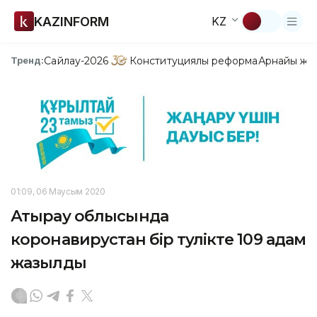
KAZINFORM
KZ
Сайлау-2026
Конституциялық реформа
Арнайы жо
Тренд:
01:09, 06 Маусым 2020
Атырау облысында
коронавирустан бір тәулікте 109 адам
жазылды