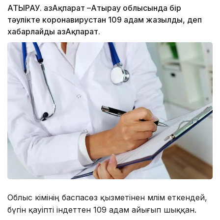
АТЫРАУ. ҚазАқпарат –Атырау облысында бір
тәулікте коронавирустан 109 адам жазылды, деп
хабарлайды ҚазАқпарат.
Облыс әкімінің баспасөз қызметінен мәлім еткендей,
бүгін қауіпті індеттен 109 адам айығып шыққан.