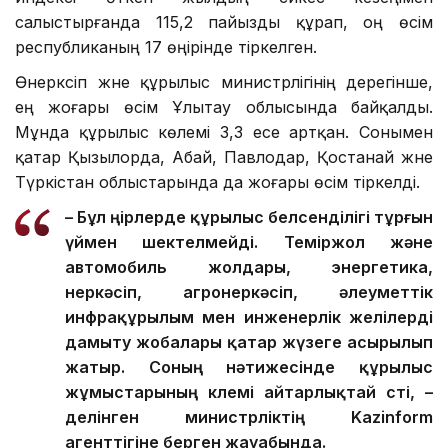
салыстырғанда 115,2 пайызды құрап, оң өсім
республиканың 17 өңірінде тіркелген.
Өнеркәсіп және құрылыс министрлігінің дерегінше,
ең жоғары өсім Ұлытау облысында байқалды.
Мұнда құрылыс көлемі 3,3 есе артқан. Сонымен
қатар Қызылорда, Абай, Павлодар, Қостанай және
Түркістан облыстарында да жоғары өсім тіркелді.
– Бұл өңірлерде құрылыс белсенділігі тұрғын
үймен шектелмейді. Теміржол және
автомобиль жолдары, энергетика,
өнеркәсіп, агроөнеркәсіп, әлеуметтік
инфрақұрылым мен инженерлік желілерді
дамыту жобалары қатар жүзеге асырылып
жатыр. Соның нәтижесінде құрылыс
жұмыстарының көлемі айтарлықтай өсті, –
делінген министрліктің Kazinform
агенттігіне берген жауабында.