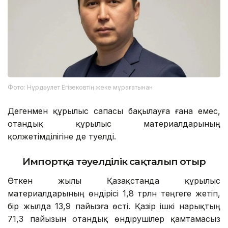
Фото: Нұрдәулет Егізековтің жеке мұрағатынан
Дегенмен құрылыс сапасы бақылауға ғана емес,
отандық құрылыс материалдарының
қолжетімділігіне де тәуелді.
Импортқа тәуелділік сақталып отыр
Өткен жылы Қазақстанда құрылыс
материалдарының өндірісі 1,8 трлн теңгеге жетіп,
бір жылда 13,9 пайызға өсті. Қазір ішкі нарықтың
71,3 пайызын отандық өндірушілер қамтамасыз