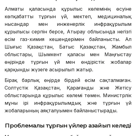
Алматы қаласында құрылыс көлемінің өсуіне
көпқабатты тұрғын үй, мектеп, медициналық
нысандар мен инженерлік инфрақұрылым
құрылысы серпін берсе, Атырау облысында негізгі
өсім газ-химия кешендерімен байланысты. Ал
Шығыс Қазақстан, Батыс Қазақстан, Жамбыл
облыстары, Шымкент қаласы мен Маңғыстау
өңірінде тұрғын үй мен өндірістік жобалар
қарқынды жүзеге асырылып жатыр.
Бірақ барлық өңірде бірдей өсім сақталмаған.
Солтүстік Қазақстан, Қарағанды және Жетісу
облыстарында құрылыс көлемі төмен. Министрлік
мұны ірі инфрақұрылымдық және тұрғын үй
жобаларының аяқталуымен байланыстырады.
Проблемалы тұрғын үйлер азайып келеді