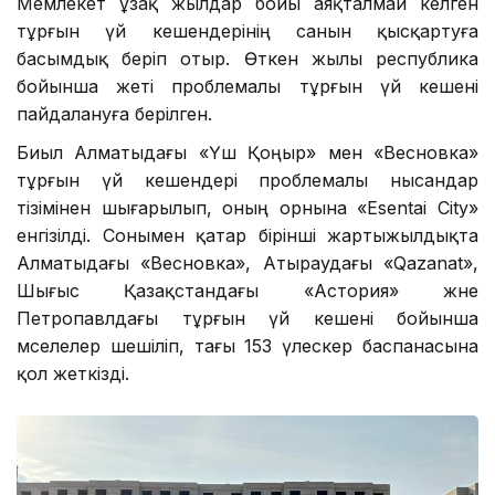
Мемлекет ұзақ жылдар бойы аяқталмай келген
тұрғын үй кешендерінің санын қысқартуға
басымдық беріп отыр. Өткен жылы республика
бойынша жеті проблемалы тұрғын үй кешені
пайдалануға берілген.
Биыл Алматыдағы «Үш Қоңыр» мен «Весновка»
тұрғын үй кешендері проблемалы нысандар
тізімінен шығарылып, оның орнына «Esentai City»
енгізілді. Сонымен қатар бірінші жартыжылдықта
Алматыдағы «Весновка», Атыраудағы «Qazanat»,
Шығыс Қазақстандағы «Астория» және
Петропавлдағы тұрғын үй кешені бойынша
мәселелер шешіліп, тағы 153 үлескер баспанасына
қол жеткізді.