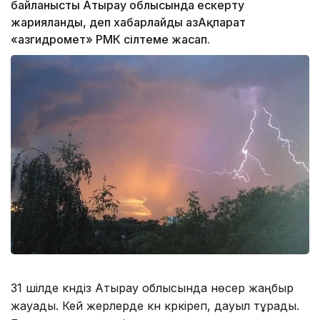
байланысты Атырау облысында ескерту
жарияланды, деп хабарлайды ҚазАқпарат
«Қазгидромет» РМК сілтеме жасап.
31 шілде күндіз Атырау облысында нөсер жаңбыр
жауады. Кей жерлерде күн күркіреп, дауыл тұрады.