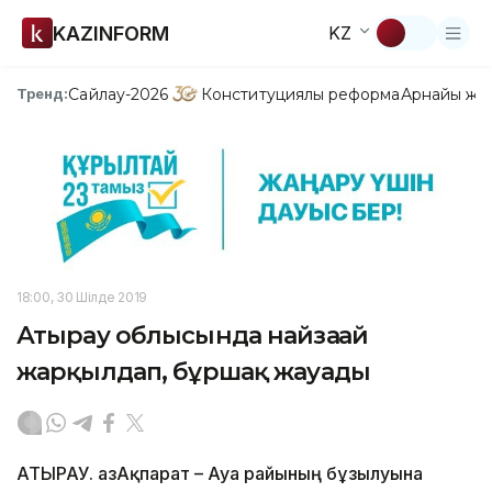
KAZINFORM
KZ
Сайлау-2026
Конституциялық реформа
Арнайы жо
Тренд:
18:00, 30 Шілде 2019
Атырау облысында найзағай
жарқылдап, бұршақ жауады
АТЫРАУ. ҚазАқпарат – Ауа райының бұзылуына