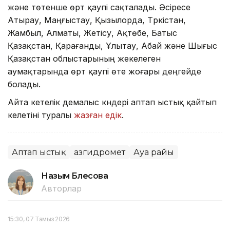
және төтенше өрт қаупі сақталады. Әсіресе
Атырау, Маңғыстау, Қызылорда, Түркістан,
Жамбыл, Алматы, Жетісу, Ақтөбе, Батыс
Қазақстан, Қарағанды, Ұлытау, Абай және Шығыс
Қазақстан облыстарының жекелеген
аумақтарында өрт қаупі өте жоғары деңгейде
болады.
Айта кетелік демалыс күндері аптап ыстық қайтып
келетіні туралы
жазған едік
.
Аптап ыстық
Қазгидромет
Ауа райы
Назым Бөлесова
Авторлар
15:30, 07 Тамыз 2026