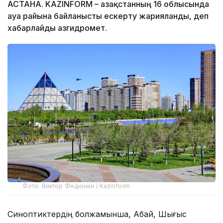
АСТАНА. KAZINFORM – Қазақстанның 16 облысында
ауа райына байланысты ескерту жарияланды, деп
хабарлайды Қазгидромет.
Фото: Виктор Федюнин / Kazinform
Синоптиктердің болжамынша, Абай, Шығыс