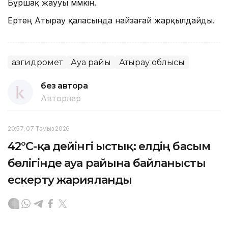
Бұршақ жаууы мүмкін.
Ертең Атырау қаласында найзағай жарқылдайды.
Қазгидромет
Ауа райы
Атырау облысы
без автора
Авторлар
20:57, 07 Тамыз 2026
42°C-қа дейінгі ыстық: елдің басым
бөлігінде ауа райына байланысты
ескерту жарияланды