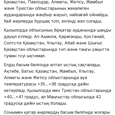
Қазақстан, Павлодар, Алматы, Жетісу, Жамбыл
және Түркістан облыстарының жекелеген
аудандарында жаңбыр жауып, найзағай ойнайды.
Кей жерлерде бұршақ түсіп, екпінді жел соғады.
Қызылорда облысының бірқатар ауданында шаңды
дауыл күтіледі. Ал Ақмола, Қарағанды, Қостанай,
Солтүстік Қазақстан, Ұлытау, Абай және Шығыс
Қазақстан облыстарында түнгі және таңғы уақытта
тұман түсуі ықтимал.
Елдің басым бөлігінде аптап ыстық сақталады.
Ақтөбе, Батыс Қазақстан, Жамбыл, Ұлытау,
Алматы және Жетісу облыстарында ауа
температурасы +35…+38 градусқа дейін
көтеріледі. Қызылорда мен Түркістан облыстарында
+40…+41 градус, ал Маңғыстау облысында 42
градусқа дейін ыстық болады.
Сонымен қатар өңірлердің басым бөлігінде жоғары