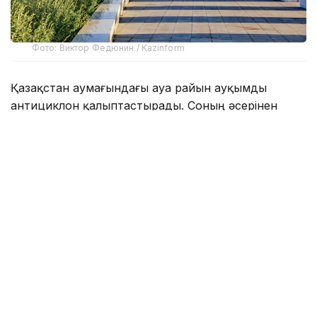
Фото: Виктор Федюнин / Kazinform
Қазақстан аумағындағы ауа райын ауқымды
антициклон қалыптастырады. Соның әсерінен
еліміздің басым бөлігінде ыстық әрі құрғақ ауа
райы күтіледі.
Кезеңнің соңына қарай еліміздің батысы мен
солтүстік-батысында солтүстік-батыс циклоны және
онымен байланысты атмосфералық фронтальды
бөліктердің ықпалынан жаңбыр жауып, найзағай
ойнайды, жел күшейеді, кей өңірлерде бұршақ
жаууы мүмкін.
Республиканың шығысында кезеңнің басында,
сондай-ақ оңтүстік және оңтүстік-шығыстың таулы
аудандарында барлық күндері оңтүстік циклонның