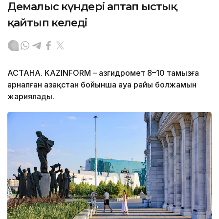
Демалыс күндері аптап ыстық
қайтып келеді
АСТАНА. KAZINFORM – Қазгидромет 8–10 тамызға
арналған Қазақстан бойынша ауа райы болжамын
жариялады.