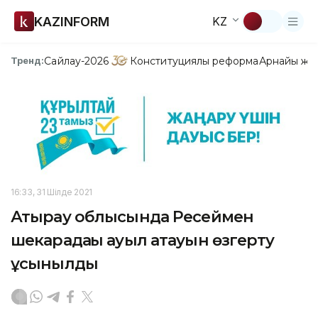
KAZINFORM
KZ
Сайлау-2026
Конституциялық реформа
Арнайы жо
Тренд:
16:33, 31 Шілде 2021
Атырау облысында Ресеймен
шекарадағы ауыл атауын өзгерту
ұсынылды