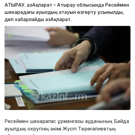
АТЫРАУ. ҚазАқпарат – Атырау облысында Ресеймен
шекарадағы ауылдың атауын өзгерту ұсынылды,
деп хабарлайды ҚазАқпарат.
Ресеймен шекаралас Құрманғазы ауданының Байда
ауылдық округiнің әкімі Жүсіп Төреғалиевтың