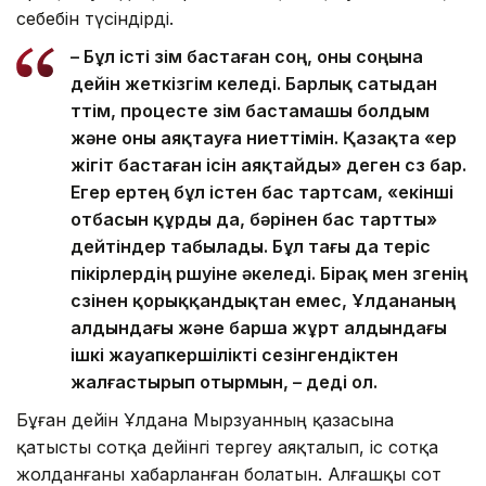
себебін түсіндірді.
– Бұл істі өзім бастаған соң, оны соңына
дейін жеткізгім келеді. Барлық сатыдан
өттім, процесте өзім бастамашы болдым
және оны аяқтауға ниеттімін. Қазақта «ер
жігіт бастаған ісін аяқтайды» деген сөз бар.
Егер ертең бұл істен бас тартсам, «екінші
отбасын құрды да, бәрінен бас тартты»
дейтіндер табылады. Бұл тағы да теріс
пікірлердің өршуіне әкеледі. Бірақ мен өзгенің
сөзінен қорыққандықтан емес, Ұлдананың
алдындағы және барша жұрт алдындағы
ішкі жауапкершілікті сезінгендіктен
жалғастырып отырмын, – деді ол.
Бұған дейін Ұлдана Мырзуанның қазасына
қатысты сотқа дейінгі тергеу аяқталып, іс сотқа
жолданғаны хабарланған болатын. Алғашқы сот