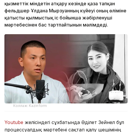
қызметтік міндетін атқару кезінде қаза тапқан
фельдшер Ұлдана Мырзуанның күйеуі оның өліміне
қатысты қылмыстық іс бойынша жәбірленуші
мәртебесінен бас тартпайтынын мәлімдеді.
Коллаж: Kazinform
Youtube
желісіндегі сұхбатында Әділет Зейнел бұл
процессуалдық мәртебені сақтап қалу шешімінің