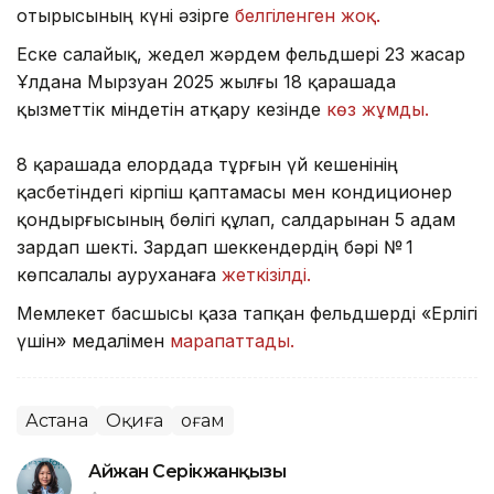
отырысының күні әзірге
белгіленген жоқ.
Еске салайық, жедел жәрдем фельдшері 23 жасар
Ұлдана Мырзуан 2025 жылғы 18 қарашада
қызметтік міндетін атқару кезінде
көз жұмды.
8 қарашада елордада тұрғын үй кешенінің
қасбетіндегі кірпіш қаптамасы мен кондиционер
қондырғысының бөлігі құлап, салдарынан 5 адам
зардап шекті. Зардап шеккендердің бәрі № 1
көпсалалы ауруханаға
жеткізілді.
Мемлекет басшысы қаза тапқан фельдшерді «Ерлігі
үшін» медалімен
марапаттады.
Астана
Оқиға
Қоғам
Айжан Серікжанқызы