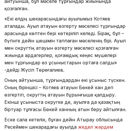
айтуынша, бұл мәселе тұрғындар жиынында
қозғалған.
«Екі елдің шекарасындағы ауылымыз Котяев
аталады. Ауыл атауын өзгерту мәселесі тұрғындар
арасында көптен бері көтерiлiп келеді. Бірақ, бұл –
бүгінге дейін шешімiн таппаған мәселенің бірі. Ауыл
мен округтiң атауын өзгерту мәселесі қозғалған
жиында ардагерлер, қоғамдық кеңес мүшелері
мен тұрғындар өз ұсыныстарын ортаға салды»
-дейді Жүсіп Төреғалиев.
Оның айтуынша, тұрғындардан екі ұсыныс түскен.
Оның бiрiншici – Котяев атауын Бөкей хан деп
өзгертiп, округтiң атауын бұрынғыша қалдыру.
Екінші ұсыныста округке де, ауылға да қазақтың
бiртуар тұлғасы Бөкей ханның атын беру айтылған.
Еске сала кетелік, бұған дейін Атырау облысында
Ресеймен шекарадағы ауылда
жедел жәрдем