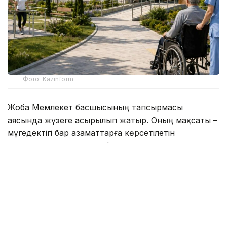
Фото: Kazinform
Жоба Мемлекет басшысының тапсырмасы
аясында жүзеге асырылып жатыр. Оның мақсаты –
мүгедектігі бар азаматтарға көрсетілетін
медициналық, әлеуметтік және психологиялық
оңалту қызметтерінің қолжетімділігін арттыру.
Қазіргі уақытта еліміздің 12 өңірінде әрқайсысы 150
орынға есептелген оңалту орталықтарының
құрылысы жүргізілуде. Жаңа нысандар кезек күту
уақытын қысқартып, қолдауға мұқтаж азаматтарға
қолайлы жағдай жасауға мүмкіндік береді.