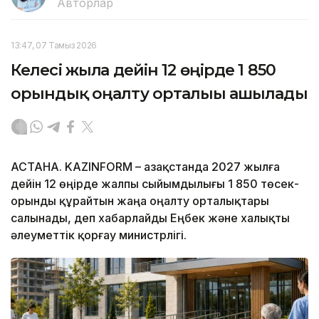
Авторлар
13:47, 07 Тамыз 2026
Келесі жылға дейін 12 өңірде 1 850
орындық оңалту орталығы ашылады
АСТАНА. KAZINFORM – Қазақстанда 2027 жылға
дейін 12 өңірде жалпы сыйымдылығы 1 850 төсек-
орынды құрайтын жаңа оңалту орталықтары
салынады, деп хабарлайды Еңбек және халықты
әлеуметтік қорғау министрлігі.