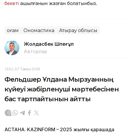
бекеті
ашылғанын жазған болатынбыз.
Қоғам
Ономастика
Атырау облысы
Жолдасбек Шөпеғұл
Авторлар
13:52, 07 Тамыз 2026
Фельдшер Ұлдана Мырзуанның
күйеуі жәбірленуші мәртебесінен
бас тартпайтынын айтты
АСТАНА. KAZINFORM – 2025 жылғы қарашада