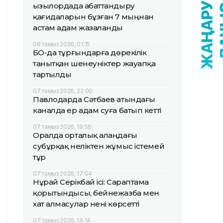
Қызылордада абаттандыру
қағидаларын бұзған 7 мыңнан
астам адам жазаланды
08 тамыз 2026, 01:15
БҚО-да тұрғындарға дөрекілік
танытқан шенеуніктер жауапқа
тартылды
07 тамыз 2026, 22:00
Павлодарда Сәтбаев атындағы
каналда ер адам суға батып кетті
07 тамыз 2026, 19:56
Оралда орталық алаңдағы
субұрқақ неліктен жұмыс істемей
тұр
07 тамыз 2026, 17:04
Нұрай Серікбай ісі: Сараптама
қорытындысы, бейнежазба мен
хат алмасулар нені көрсетті
07 тамыз 2026, 14:14