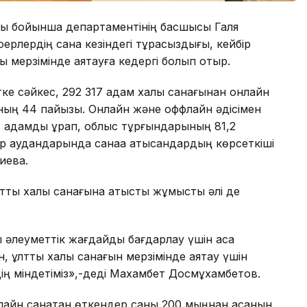
сы бойынша департаментінің басшысы Галя
лердің санақ кезіндегі тұрақсыздығы, кейбір
ы мерзімінде аяқтауға кедергі болып отыр.
ке сәйкес, 292 317 адам халық санағынан онлайн
ының 44 пайызы. Онлайн және оффлайн әдісімен
1 адамды құрап, облыс тұрғындарының 81,2
 аудандарында санаққа қатысқандардың көрсеткіші
иева.
тық халық санағына қатысты жұмысты әлі де
ы әлеуметтік жағдайды бағдарлау үшін аса
, ұлттық халық санағын мерзімінде аяқтау үшін
ің міндетіміз»,-деді Махамбет Досмұхамбетов.
лайн санақтан өткендер саны 200 мыңнан асқанын