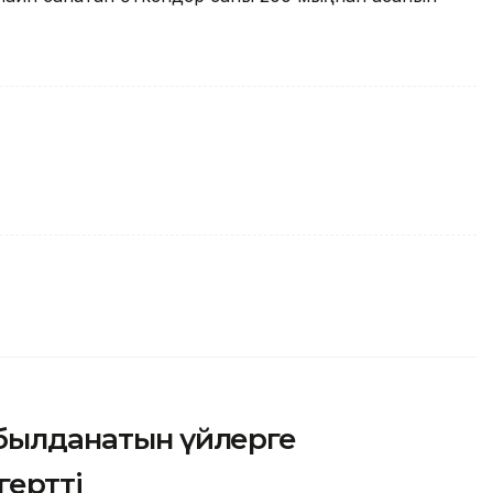
абылданатын үйлерге
гертті