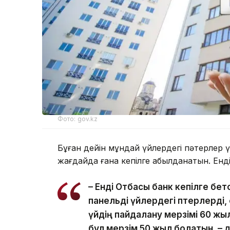
Фото: gov.kz
Бұған дейін мұндай үйлердегі пәтерлер 
жағдайда ғана кепілге қабылданатын. Енд
– Енді Отбасы банк кепілге бет
панельді үйлердегі пәтерлерді, 
үйдің пайдалану мерзімі 60 жы
бұл мерзім 50 жыл болатын, – 