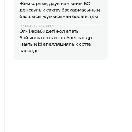
Жемқорлық дауынан кейін БҚО
денсаулық сақтау басқармасының
басшысы жұмысынан босатылды
07 тамыз 2026, 14:05
Әл-Фарабидегі жол апаты
бойынша сотталған Александр
Пактың ісі апелляциялық сотта
қаралды