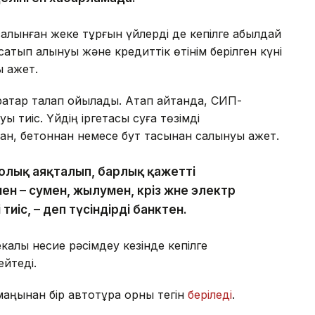
лынған жеке тұрғын үйлерді де кепілге қабылдай
атып алынуы және кредиттік өтінім берілген күні
 қажет.
атар талап қойылады. Атап айтқанда, СИП-
 тиіс. Үйдің іргетасы суға төзімді
н, бетоннан немесе бут тасынан салынуы қажет.
і толық аяқталып, барлық қажетті
 – сумен, жылумен, кәріз және электр
иіс, – деп түсіндірді банктен.
алық несие рәсімдеу кезінде кепілге
ейтеді.
маңынан бір автотұрақ орны тегін
беріледі
.