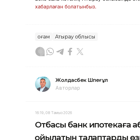
хабарлаған болатынбыз.
Қоғам
Атырау облысы
Жолдасбек Шөпеғұл
Авторлар
16:19, 08 Тамыз 2026
Отбасы банк ипотекаға қ
қойылатын талаптарды өз