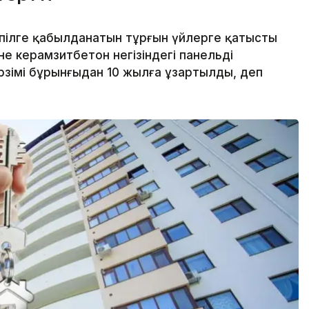
пілге қабылданатын тұрғын үйлерге қатысты
е керамзитбетон негізіндегі панельді
рзімі бұрынғыдан 10 жылға ұзартылды, деп