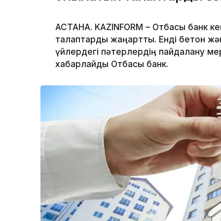
АСТАНА. KAZINFORM – Отбасы банк ке
талаптарды жаңартты. Енді бетон жән
үйлердегі пәтерлердің пайдалану ме
хабарлайды Отбасы банк.