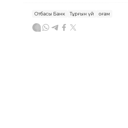
Отбасы Банк
Тұрғын үй
Қоғам
Асхат Райқұл
Авторлар
15:57, 08 Тамыз 2026
Қазақстан азаматтығын ал
өтініш қабылдау 10 тамыз
АСТАНА. KAZINFORM – Қазақстан Респ