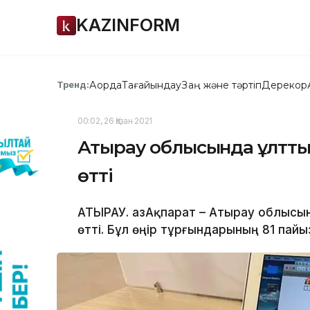
KAZINFORM
Ақорда
Тағайындау
Заң және тәртіп
Дерекқор
Тренд:
00:02, 26 Қазан 2021
Атырау облысында ұлттық 
өтті
АТЫРАУ. ҚазАқпарат – Атырау облысы
өтті. Бұл өңір тұрғындарының 81 пайы