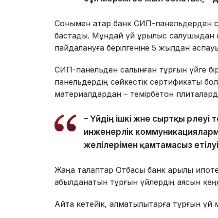
Сонымен қатар банк СИП-панельдерден са
бастады. Мұндай үй құрылыс салушыдан с
пайдалануға берілгеніне 5 жылдан аспауы
СИП-панельден салынған тұрғын үйге бірқ
панельдердің сәйкестік сертификаты болуы
материалдардан – темірбетон плиталарда
– Үйдің ішкі және сыртқы әрлеу
инженерлік коммуникациялармен
желілерімен қамтамасыз етілуі т
Жаңа талаптар Отбасы банк арқылы ипотек
қабылданатын тұрғын үйлердің аясын кең
Айта кетейік, алматылықтарға тұрғын үй 