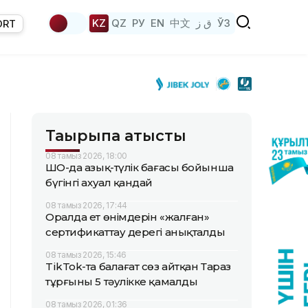
KZ
QZ
РУ
EN
中文
ق ز
ЎЗ
ORT
Тақырыпқа қатысты
08 тамыз 2026, 18:00
ШҚО-да азық-түлік бағасы бойынша
бүгінгі ахуал қандай
08 тамыз 2026, 17:44
Оралда ет өнімдерін «жалған»
сертификаттау дерегі анықталды
08 тамыз 2026, 15:46
TikTok-та балағат сөз айтқан Тараз
тұрғыны 5 тәулікке қамалды
08 тамыз 2026, 01:36