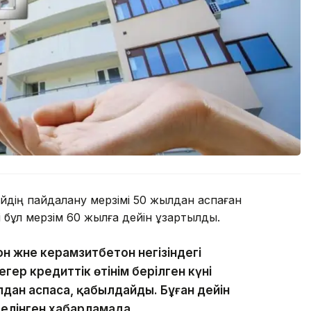
үйдің пайдалану мерзімі 50 жылдан аспаған
і бұл мерзім 60 жылға дейін ұзартылды.
он және керамзитбетон негізіндегі
егер кредиттік өтінім берілген күні
лдан аспаса, қабылдайды. Бұған дейін
делінген хабарламада.