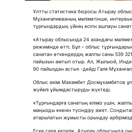
Ұлттық статистика бюросы Атырау облы
Мұханғалиеваның мәліметінше, интервьюер
тұрғындардың үйінің есігін ашпауы санақт
«Атырау облысында 24 қазандағы мәлімет
режимінде өтті. Бұл – облыс тұрғындар
санақтан өткендердің жалпы саны 539 32
пайызын қамтып отыр. Ал, Жылыой, Индер
90 пайыздан асты» -дейді Галя Мұханғал
Облыс әкімі Махамбет Досмұхамбетов ұлт
жүйелі ұйымдастыруды жүктеді.
«Тұрғындарға санақтың еліміз үшін, жалп
маңызды екенін түсіндіру қажет. Сондықтан
атқарылатын жұмысты орындау әрбірімізд
Еске сала кетелік, Атырау облысында он