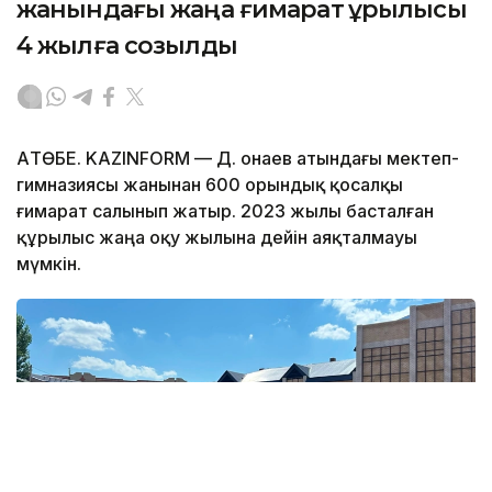
жанындағы жаңа ғимарат құрылысы
4 жылға созылды
АҚТӨБЕ. KAZINFORM — Д. Қонаев атындағы мектеп-
гимназиясы жанынан 600 орындық қосалқы
ғимарат салынып жатыр. 2023 жылы басталған
құрылыс жаңа оқу жылына дейін аяқталмауы
мүмкін.