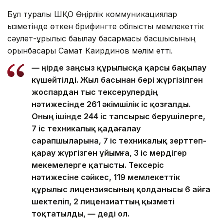
Бұл туралы ШҚО Өңірлік коммуникациялар
қызметінде өткен брифингте облыстық мемлекеттік
сәулет-құрылыс бақылау басқармасы басшысының
орынбасары Самат Каирдинов мәлім етті.
— Өңірде заңсыз құрылысқа қарсы бақылау
күшейтілді. Жыл басынан бері жүргізілген
жоспардан тыс тексерулердің
нәтижесінде 261 әкімшілік іс қозғалды.
Оның ішінде 244 іс тапсырыс берушілерге,
7 іс техникалық қадағалау
сарапшыларына, 7 іс техникалық зерттеп-
қарау жүргізген ұйымға, 3 іс мердігер
мекемелерге қатысты. Тексеріс
нәтижесіне сәйкес, 119 мемлекеттік
құрылыс лицензиясының қолданысы 6 айға
шектеліп, 2 лицензиаттың қызметі
тоқтатылды, — деді ол.