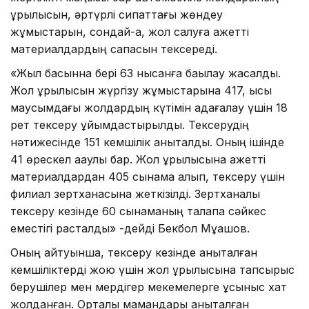
құрылысын, әртүрлі сипаттағы жөндеу
жұмыстарын, сондай-ақ, жол салуға қажетті
материалдардың сапасын тексереді.
«Жыл басынна бері 63 нысанға бақылау жасалды.
Жол құрылысын жүргізу жұмыстарына 417, қысқы
маусымдағы жолдардың күтімін қадағалау үшін 18
рет тексеру ұйымдастырылды. Тексерудің
нәтижесінде 151 кемшілік анықталды. Оның ішінде
41 өрескел ақаулық бар. Жол құрылысына қажетті
материалдардан 405 сынама алып, тексеру үшін
филиал зертханасына жеткізілді. Зертханалық
тексеру кезінде 60 сынаманың талапқа сәйкес
еместігі расталды» -дейді Бекбол Мұқашов.
Оның айтуынша, тексеру кезінде анықталған
кемшіліктерді жою үшін жол құрылысына тапсырыс
берушілер мен мердігер мекемелерге ұсыныс хат
жолданған. Орталық мамандары анықталған