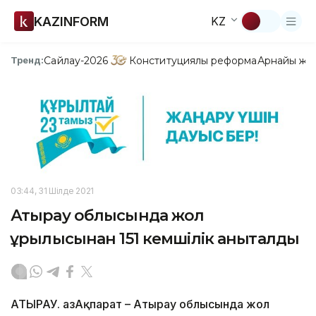
KAZINFORM
KZ
Сайлау-2026
Конституциялық реформа
Арнайы жо
Тренд:
03:44, 31 Шілде 2021
Атырау облысында жол
құрылысынан 151 кемшілік анықталды
АТЫРАУ. ҚазАқпарат – Атырау облысында жол