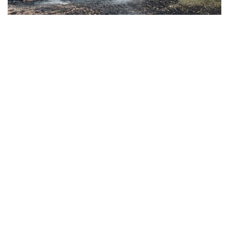
Фото: Ақмола облысы ТЖД
Бүгін Ерейментау ауданында Астана – Павлодар
автожолының Қарағайлы ауылы маңында жеңіл
автокөлік өртенді.
Өрт сөндірушілердің жедел әрі үйлесімді
әрекеттерінің арқасында өрт толық сөндірілді.
Алдын ала мәлімет бойынша, қаза тапқандар мен
зардап шеккендер жоқ. Өрттің шығу себебі мен
аумағы анықталып жатыр.
Айта кетелік Ақмола облысында жүк локомотиві
өртенген еді
.