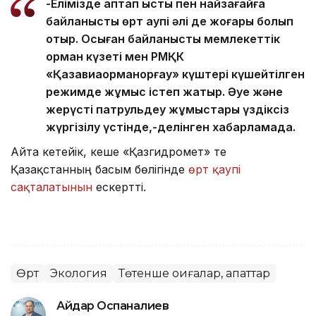
-Елімізде аптап ыстық пен найзағайға
байланысты өрт қаупі әлі де жоғары болып
отыр. Осыған байланысты мемлекеттік
орман күзеті мен РМҚК
«Қазавиаорманқорғау» күштері күшейтілген
режимде жұмыс істеп жатыр. Әуе және
жерүсті патрульдеу жұмыстары үздіксіз
жүргізілу үстінде,-делінген хабарламада.
Айта кетейік, кеше «Қазгидромет» те
Қазақстанның басым бөлігінде
өрт қаупі
сақталатынын
ескертті.
Өрт
Экология
Төтенше оқиғалар, апаттар
Айдар Оспаналиев