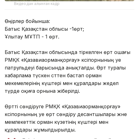
Видеодан алынған кадр
Өңірлер бойынша:
Батыс Қазақстан облысы -1өрт;
Ұлытау МҰТП - 1 өрт.
Батыс Қазақстан облысында тіркелген өрт ошағы
РМҚК «Қазавиаорманқорғау» кәсіпорнының әуе
патрульдеуі барысында анықталды. Өрт туралы
хабарлама түскен сәттен бастап орман
мекемелерінің күштері мен құралдары жедел
түрде оқиға орнына жіберілді.
Өртті сөндіруге РМҚК «Қазавиаорманқорғау»
кәсіпорнының әуе өрт сөндіру десантшылары және
мемлекеттік орман күзетінің күштері мен
құралдары жұмылдырылды.