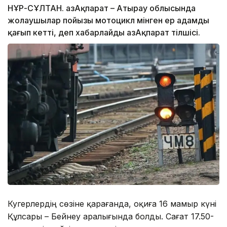
НҰР-СҰЛТАН. ҚазАқпарат – Атырау облысында
жолаушылар пойызы мотоцикл мінген ер адамды
қағып кетті, деп хабарлайды ҚазАқпарат тілшісі.
Куәгерлердің сөзіне қарағанда, оқиға 16 мамыр күні
Құлсары – Бейнеу аралығында болды. Сағат 17.50-