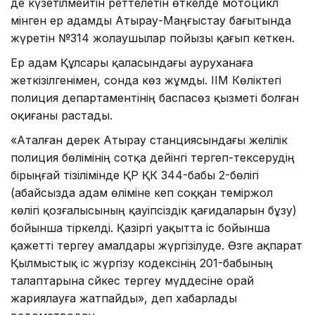
де күзетілмейтін реттелетін өткелде мотоцикл
мінген ер адамды Атырау-Маңғыстау бағытында
жүретін №314 жолаушылар пойызы қағып кеткен.
Ер адам Құлсары қаласындағы ауруханаға
жеткізілгенімен, сонда көз жұмды. ІІМ Көліктегі
полиция департаментінің баспасөз қызметі болған
оқиғаны растады.
«Аталған дерек Атырау станциясындағы желілік
полиция бөлімінің сотқа дейінгі тергеп-тексерудің
бірыңғай тізілімінде ҚР ҚК 344-бабы 2-бөлігі
(абайсызда адам өліміне әкеп соққан теміржол
көлігі қозғалысының қауіпсіздік қағидаларын бұзу)
бойынша тіркелді. Қазіргі уақытта іс бойынша
қажетті тергеу амалдары жүргізілуде. Өзге ақпарат
Қылмыстық іс жүргізу кодексінің 201-бабының
талаптарына сәйкес тергеу мүддесіне орай
жариялауға жатпайды», деп хабарлады