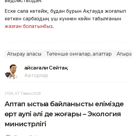
ведомстводан.
Еске сала кетейік, бұдан бұрын Ақтауда жоғалып
кеткен сарбаздың үш күннен кейін табылғанын
жазған болатынбыз
.
Атырау қаласы
Төтенше оқиғалар, апаттар
Атырау
Ғайсағали Сейтақ
Авторлар
21:56, 07 Тамыз 2026
Аптап ыстыққа байланысты елімізде
өрт қаупі әлі де жоғары – Экология
министрлігі