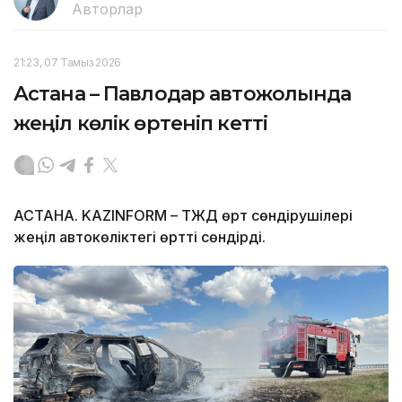
Авторлар
21:23, 07 Тамыз 2026
Астана – Павлодар автожолында
жеңіл көлік өртеніп кетті
АСТАНА. KAZINFORM – ТЖД өрт сөндірушілері
жеңіл автокөліктегі өртті сөндірді.