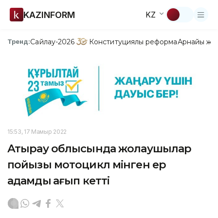
KAZINFORM
KZ
Сайлау-2026
Конституциялық реформа
Арнайы жо
Тренд:
15:53, 17 Мамыр 2022
Атырау облысында жолаушылар
пойызы мотоцикл мінген ер
адамды қағып кетті