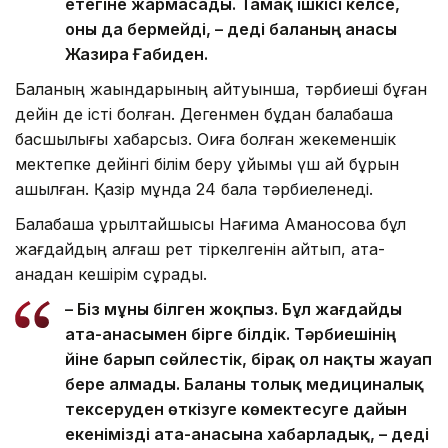
етегіне жармасады. Тамақ ішкісі келсе,
оны да бермейді, – деді баланың анасы
Жазира Ғабиден.
Баланың жақындарының айтуынша, тәрбиеші бұған
дейін де істі болған. Дегенмен бұдан балабақша
басшылығы хабарсыз. Оқиға болған жекеменшік
мектепке дейінгі білім беру ұйымы үш ай бұрын
ашылған. Қазір мұнда 24 бала тәрбиеленеді.
Балабақша құрылтайшысы Нағима Аманқосова бұл
жағдайдың алғаш рет тіркелгенін айтып, ата-
анадан кешірім сұрады.
– Біз мұны білген жоқпыз. Бұл жағдайды
ата-анасымен бірге білдік. Тәрбиешінің
үйіне барып сөйлестік, бірақ ол нақты жауап
бере алмады. Баланы толық медициналық
тексеруден өткізуге көмектесуге дайын
екенімізді ата-анасына хабарладық, – деді