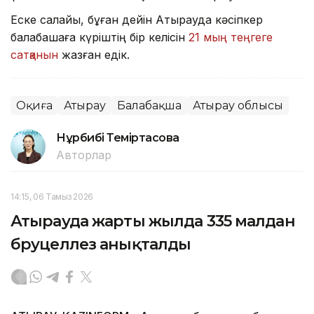
Еске салайық, бұған дейін Атырауда кәсіпкер
балабақшаға күріштің бір келісін
21 мың теңгеге
сатқанын
жазған едік.
Оқиға
Атырау
Балабақша
Атырау облысы
Нұрбибі Теміртасова
Авторлар
14:15, 06 Тамыз 2026
Атырауда жарты жылда 335 малдан
бруцеллез анықталды