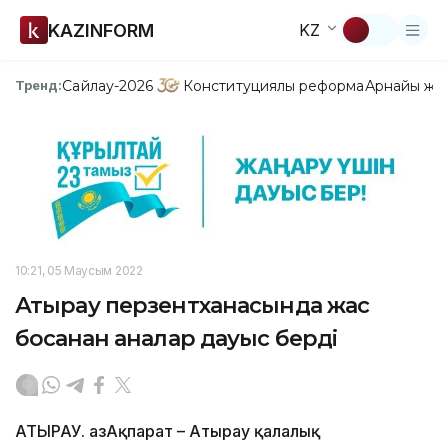
KAZINFORM
KZ
Сайлау-2026
Конституциялық реформа
Арнайы жо
Тренд:
10:21, 05 Маусым 2022
Атырау перзентханасында жас
босанған аналар дауыс берді
АТЫРАУ. ҚазАқпарат – Атырау қалалық