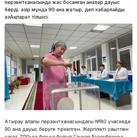
перзентханасында жас босанған аналар дауыс
берді. Қазір мұнда 90 ана жатыр, деп хабарлайды
ҚазАқпарат тілшісі.
Атырау қалалық перзентханасындағы №80 учаскеде
90 ана дауыс беруге тіркелген. Жергілікті уақытпен
сағат 7:00-де бірінші болып Гаухар Бұзаубекова