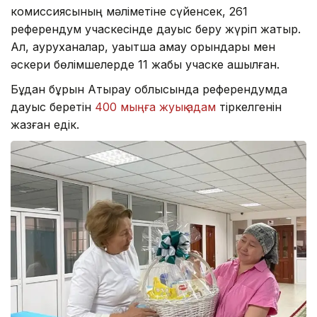
комиссиясының мәліметіне сүйенсек, 261
референдум учаскесінде дауыс беру жүріп жатыр.
Ал, ауруханалар, уақытша қамау орындары мен
әскери бөлімшелерде 11 жабық учаске ашылған.
Бұдан бұрын Атырау облысында референдумда
дауыс беретін
400 мыңға жуық адам
тіркелгенін
жазған едік.