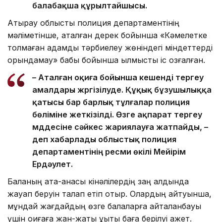
балабақша құрылтайшысы.
Атырау облыстық полиция департаментінің
мәліметінше, аталған дерек бойынша «Кәмелетке
толмаған адамды тәрбиелеу жөніндегі міндеттерді
орындамау» бабы бойынша қылмыстық іс қозғалған.
– Аталған оқиға бойынша кешенді тергеу
амалдары жүргізілуде. Құқық бұзушылыққа
қатысы бар барлық тұлғалар полиция
бөліміне жеткізілді. Өзге ақпарат тергеу
мүддесіне сәйкес жариялауға жатпайды, –
деп хабарлады облыстық полиция
департаментінің ресми өкілі Мейірім
Ердәулет.
Баланың ата-анасы кінәлілердің заң алдында
жауап беруін талап етіп отыр. Олардың айтуынша,
мұндай жағдайдың өзге балаларға қайталанбауы
үшін оқиғаға жан-жақты құқықтық баға берілуі қажет.