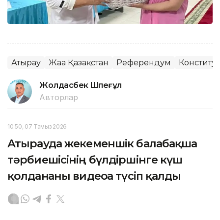
Атырау
Жаңа Қазақстан
Референдум
Конститу
Жолдасбек Шөпеғұл
Авторлар
10:50, 07 Тамыз 2026
Атырауда жекеменшік балабақша
тәрбиешісінің бүлдіршінге күш
қолданғаны видеоға түсіп қалды