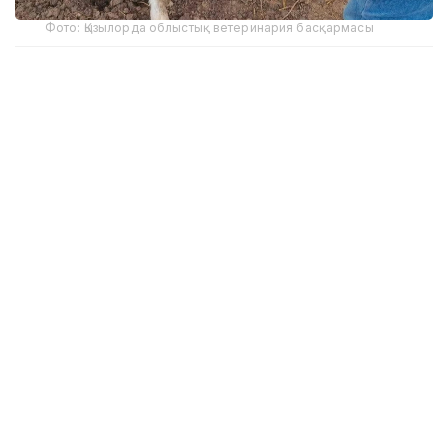
Фото: Қызылорда облыстық ветеринария басқармасы
Облыстық ауыл шаруашылығы және жер
қатынастары басқармасының мәліметіне сәйкес,
биылғы алты айда бруцеллезді анықтау үшін 563
275 бас малдан қан сынамасын алу жоспарланған.
Зерттеу нәтижесінде 138 бас ірі қара, 195 ұсақ мал
және 2 түйеден бруцеллез анықталды. Ауруға
шалдыққан 335 мал арнайы сою орындарында
санитариялық талапқа сәйкес жойылды.
Бруцеллезге оң нәтиже берген мал иелеріне
жергілікті бюджеттен 11 млн 668 мың теңге өтемақы
төленген.
Жыл басынан бері инфекциялық ринотрахеиттің 11
ошағы анықталды. Оның төртеуі Құрманғазы,
төртеуі Исатай аудандарында, бір-бірден Жылыой,