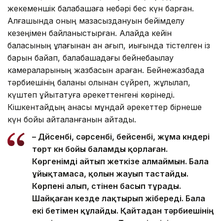
жекеменшік балабақшаға небәрі бес күн барған.
Алғашында оның мазасыздануын бейімделу
кезеңімен байланыстырған. Алайда кейін
баласының құлағынан қан ағып, иығында тістелген із
барын байқап, балабақшадағы бейнебақылау
камераларының жазбасын қараған. Бейнежазбада
тәрбиешінің баланы қолынан сүйреп, жұлқылап,
күштеп ұйықтатуға әрекеттенгені көрінеді.
Кішкентайдың анасы мұндай әрекеттер бірнеше
күн бойы қайталанғанын айтады.
– Дүйсенбі, сәрсенбі, бейсенбі, жұма күндері
төрт күн бойы баламды қорлаған.
Көргенімді айтып жеткізе алмаймын. Бала
ұйықтамаса, қолын жауып тастайды.
Көрпені алып, үстінен басып тұрады.
Шайқаған кезде лақтырып жібереді. Бала
екі бетімен құлайды. Қайтадан тәрбиешінің