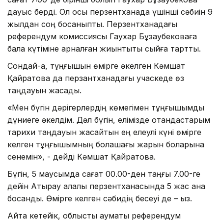
дауыс берді. Ол осы перзентханада үшінші сәбиін 9
жылдан соң босаныпты. Перзентханадағы
референдум комиссиясы Гаухар Бұзаубековаға
бала күтіміне арналған жиынтықты сыйға тартты.
Сондай-ақ, тұңғышын өмірге әкелген Кәмшат
Қайратова да перзантханадағы учаскеде өз
таңдауын жасады.
«Мен бүгін дәрігерлердің көмегімен тұңғышымды
дүниеге әкелдім. Дәл бүгін, елімізде отандастарым
тарихи таңдауын жасайтын ең елеулі күні өмірге
келген тұңғышымның болашағы жарқын боларына
сенемін», - дейді Кәмшат Қайратова.
Бүгін, 5 маусымда сағат 00.00-ден таңғы 7.00-ге
дейін Атырау қалалық перзентханасында 5 жас ана
босанды. Өмірге келген сәбидің бесеуі де – қыз.
Айта кетейік, облыстық аумақтық референдум