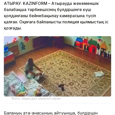
АТЫРАУ. KAZINFORM – Атырауда жекеменшік
балабақша тәрбиешісінің бүлдіршінге күш
қолданғаны бейнебақылау камерасына түсіп
қалған. Оқиғаға байланысты полиция қылмыстық іс
қозғады.
Фото: видеодан алынған скрин
Баланың ата-анасының айтуынша, бүлдіршін