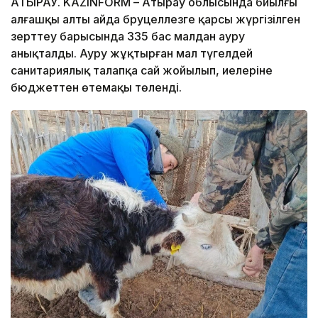
АТЫРАУ. KAZINFORM – Атырау облысында биылғы
алғашқы алты айда бруцеллезге қарсы жүргізілген
зерттеу барысында 335 бас малдан ауру
анықталды. Ауру жұқтырған мал түгелдей
санитариялық талапқа сай жойылып, иелеріне
бюджеттен өтемақы төленді.