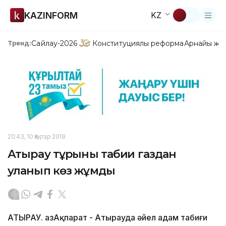
KAZINFORM
KZ
Сайлау-2026
Конституциялық реформа
Арнайы жо
Тренд:
20:43, 10 Қаңтар 2019
Атырау тұрғыны табиғи газдан
уланып көз жұмды
АТЫРАУ. ҚазАқпарат - Атырауда әйел адам табиғи