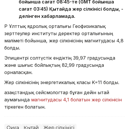
бойынша сағат 08:45-те (GMT бойынша
сағат 03:45) Қытайда жер сілкінісі болды, -
делінген хабарламада.
ҚР Ұлттық ядролық орталығы Геофизикалық
зерттеулер институты деректер орталығының
мәліметі бойынша, жер сілкінісінің магнитудасы 4,8
болды.
Эпицентрі солтүстік ендіктің 39,97 градусында
және шығыс бойлықтың 82,99 градусында
орналасқан.
Жер сілкінісінің энергетикалық класы K=11 болды.
Қазақстандық сейсмологтар бұған дейін Қытай
аумағында
магнитудасы 4,1 болатын жер сілкінісін
тіркеген болатын.
Оқиға
Қытай
Жер сілкінісі