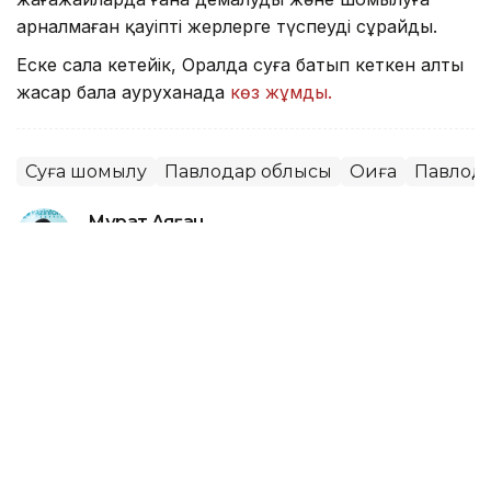
арналмаған қауіпті жерлерге түспеуді сұрайды.
Еске сала кетейік, Оралда суға батып кеткен алты
жасар бала ауруханада
көз жұмды.
Суға шомылу
Павлодар облысы
Оқиға
Павлод
Мұрат Аяған
Авторлар
13:52, 07 Тамыз 2026
Фельдшер Ұлдана Мырзуанның
күйеуі жәбірленуші мәртебесінен
бас тартпайтынын айтты