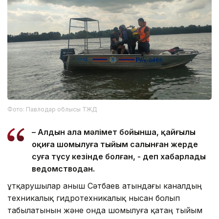
Фото: Павлодар облысы ТЖД
– Алдын ала мәлімет бойынша, қайғылы
оқиға шомылуға тыйым салынған жерде
суға түсу кезінде болған, - деп хабарлады
ведомстводан.
Құтқарушылар Қаныш Сәтбаев атындағы каналдың
техникалық гидротехникалық нысан болып
табылатынын және онда шомылуға қатаң тыйым