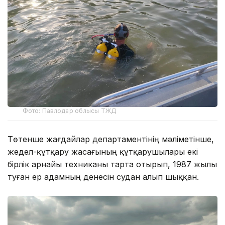
Фото: Павлодар облысы ТЖД
Төтенше жағдайлар департаментінің мәліметінше,
жедел-құтқару жасағының құтқарушылары екі
бірлік арнайы техниканы тарта отырып, 1987 жылы
туған ер адамның денесін судан алып шыққан.