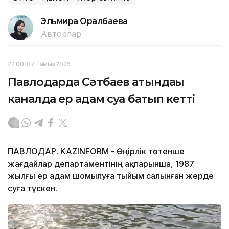
Эльмира Оралбаева
Авторлар
22:00, 07 Тамыз 2026
Павлодарда Сәтбаев атындағы
каналда ер адам суға батып кетті
ПАВЛОДАР. KAZINFORM - Өңірлік төтенше
жағдайлар департаментінің ақпарынша, 1987
жылғы ер адам шомылуға тыйым салынған жерде
суға түскен.