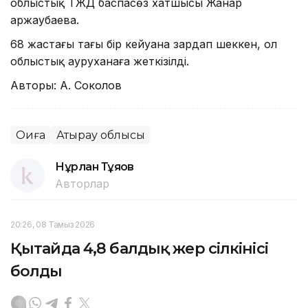
облыстық ТЖД баспасөз хатшысы Жанар
Қаржаубаева.
68 жастағы тағы бір кейуана зардап шеккен, ол
облыстық ауруханаға жеткізілді.
Авторы: А. Соколов
Оқиға
Атырау облысы
Нұрлан Тұяқов
Авторлар
20:26, 08 Тамыз 2026
Қытайда 4,8 балдық жер сілкінісі
болды