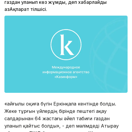
газдан уланып көз жұмды, деп хабарлайды
ҚазАқпарат тілшісі.
«Қайғылы оқиға бүгін Еркінқала кентінде болды.
Жеке тұрғын үйлердің бірінде пештегі ақау
салдарынан 64 жастағы әйел табиғи газдан
уланып қайтыс болды», - деп мәлімдеді Атырау