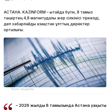
АСТАНА. KAZINFORM – Қытайда бүгін, 8 тамыз
таңертең 4,8 магнитудалы жер сілкінісі тіркелді,
деп хабарлайды Қазақстан ұлттық деректер
орталығы.
Фото: Анадолы
– 2026 жылдың 8 тамызында Астана уақыты