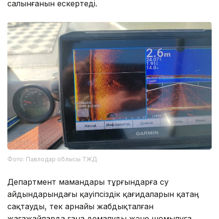
салынғанын ескертеді.
Фото: Павлодар облысы ТЖД
Департмент мамандары тұрғындарға су
айдындарындағы қауіпсіздік қағидаларын қатаң
сақтауды, тек арнайы жабдықталған
жағажайларда ғана демалуды және шомылуға