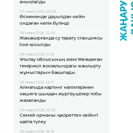
анықталды
07 тамыз 2026, 00:09
Өскеменде дауылдан кейін
ондаған көлік бүлінді
06 тамыз 2026, 22:34
Жаңақорғанда су тарату станциясы
іске қосылды
06 тамыз 2026, 21:35
Ұлытау облысының әкімі Жезқазған
теміржол вокзалындағы жаңғырту
жұмыстарын бақылады
06 тамыз 2026, 20:11
Алматыда картинг көліктерімен
көшеге шыққан жүргізушілер тобы
жазаланды
06 тамыз 2026, 20:00
Семей орманы: қасіреттен кейінгі
қайта түлеу
06 тамыз 2026, 18:25