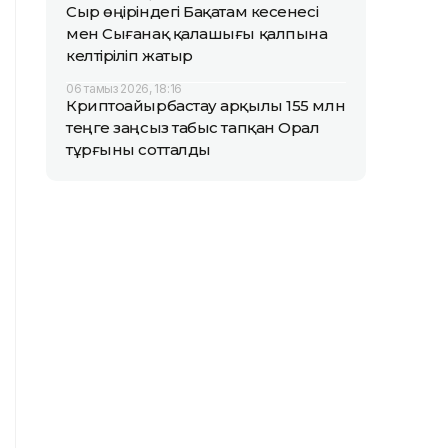
Сыр өңіріндегі Бақатам кесенесі
мен Сығанақ қалашығы қалпына
келтіріліп жатыр
06 тамыз 2026, 18:16
Криптоайырбастау арқылы 155 млн
теңге заңсыз табыс тапқан Орал
тұрғыны сотталды