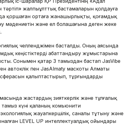
рлық іс-шаралар ҚР Президентінің «Адал
ен тәртіп» жалпыұлттық бастамаларын қолдауға
нда қоршаған ортаға жанашырлықты, қоғамдық
ну мәдениетін және ел болашағына деген жеке
.
логиялық челленджімен басталды. Оның аясында
амдық кеңістіктерді абаттандыру жұмыстарына
ысты. Сонымен қатар 3 тамыздан бастап JasVibe
ен автокөлік пен JasAlmaty маскоты Алматы
мосферасын қалыптастырып, тұрғындарды
асында жастардың зияткерлік және тұлғалық
. 4 тамыз күні қаланың комьюнити
экологиялық жауапкершілік, саналы тұтыну және
арналған LEVEL UP интеллектуалдық ойындары