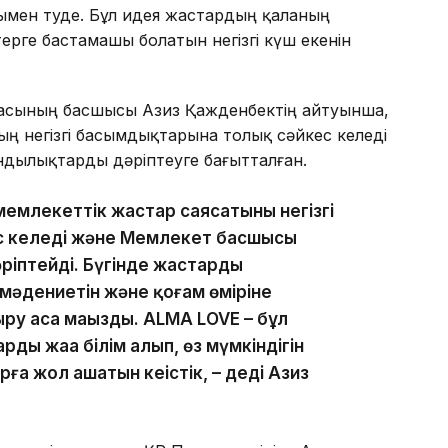
мен өтуде. Бұл идея жастардың қаланың
терге бастамашы болатын негізгі күш екенін
асының басшысы Азиз Қажденбектің айтуынша,
ң негізгі басымдықтарына толық сәйкес келеді
дылықтарды дәріптеуге бағытталған.
млекеттік жастар саясатының негізгі
с келеді және Мемлекет басшысы
іптейді. Бүгінде жастардың
мәдениетін және қоғам өміріне
ру аса маңызды. ALMA LOVE – бұл
рдың жаңа білім алып, өз мүмкіндігін
ға жол ашатын кеңістік, – деді Азиз