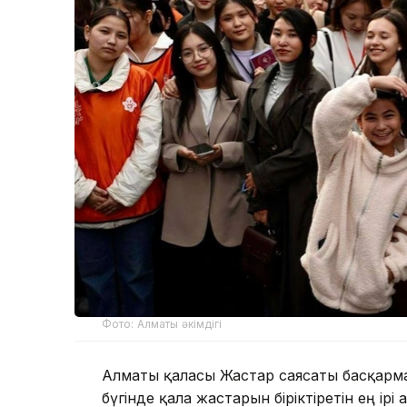
Фото: Алматы әкімдігі
Алматы қаласы Жастар саясаты басқарм
бүгінде қала жастарын біріктіретін ең і