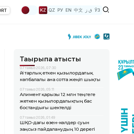
KZ
QZ
РУ
EN
中文
ق ز
ЎЗ
ORT
Тақырыпқа қатысты
07 тамыз 2026, 07:30
Үйі тарлық еткен қызылордалық
көпбалалы ана сотта жеңіп шықты
07 тамыз 2026, 05:11
Алимент қарызы 12 млн теңгеге
жеткен қызылордалықтың бас
бостандығы шектелді
07 тамыз 2026, 01:49
ШҚО-дағы өзен-көлдер суын
заңсыз пайдаланудың 10 дерегі