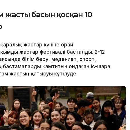
 жастың басын қосқан 10
р
қаралық жастар күніне орай
қымды жастар фестивалі басталды. 2-12
ясында білім беру, мәдениет, спорт,
қ бастамаларды қамтитын ондаған іс-шара
там жастың қатысуы күтілуде.