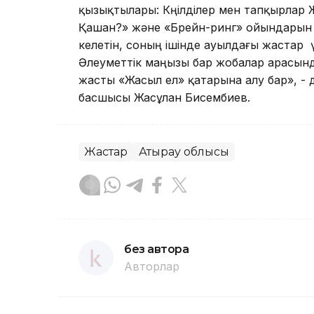
қызықтылары: Көңілділер мен тапқырлар 
Қашан?» және «Брейн-ринг» ойындарын ұ
келетін, соның ішінде ауылдағы жастар ү
Әлеуметтік маңызы бар жобалар арасын
жасты «Жасыл ел» қатарына алу бар», - 
басшысы Жасұлан Бисембиев.
Жастар
Атырау облысы
без автора
Авторлар