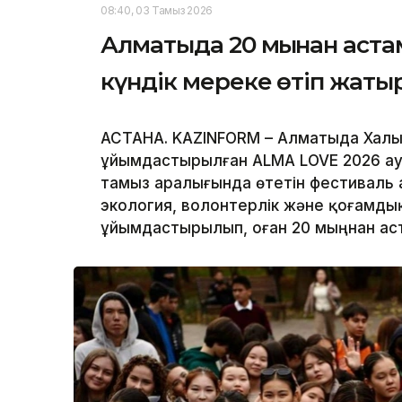
08:40, 03 Тамыз 2026
Алматыда 20 мыңнан астам
күндік мереке өтіп жаты
АСТАНА. KAZINFORM – Алматыда Халы
ұйымдастырылған ALMA LOVE 2026 ау
тамыз аралығында өтетін фестиваль а
экология, волонтерлік және қоғамды
ұйымдастырылып, оған 20 мыңнан ас