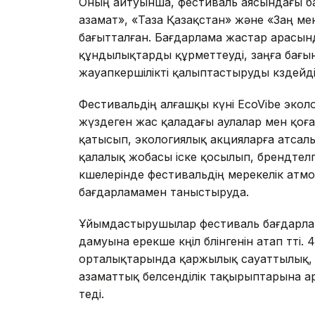
Оның айтуынша, фестиваль аясындағы ба
азамат», «Таза Қазақстан» және «Заң м
бағытталған. Бағдарлама жастар арасы
құндылықтарды құрметтеуді, заңға бағы
жауапкершілікті қалыптастыруды көздейді
Фестивальдің алғашқы күні EcoVibe эко
жүздеген жас қаладағы аулалар мен қоғ
қатысып, экологиялық акцияларға атсал
қалалық жобасы іске қосылып, брендтелг
көшелерінде фестивальдің мерекелік ат
бағдарламамен таныстыруда.
Ұйымдастырушылар фестиваль бағдарлам
дамуына ерекше көңіл бөлінгенін атап өтті
орталықтарында қаржылық сауаттылық, 
азаматтық белсенділік тақырыптарына 
өтеді.