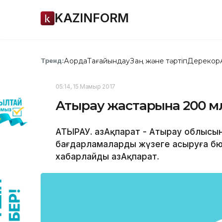
KAZINFORM
Ақорда
Тағайындау
Заң және тәртіп
Дерекқор
Тренд:
05:14, 15 Мамыр 2017
Атырау жастарына 200 млн
АТЫРАУ. ҚазАқпарат - Атырау облысы
бағдарламаларды жүзеге асыруға бюд
хабарлайды ҚазАқпарат.