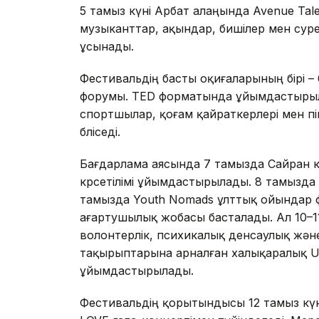
5 тамыз күні Арбат алаңында Avenue Ta
музыканттар, ақындар, бишілер мен суре
ұсынады.
Фестивальдің басты оқиғаларының бірі – 
форумы. TED форматында ұйымдастырыла
спортшылар, қоғам қайраткерлері мен п
бөліседі.
Бағдарлама аясында 7 тамызда Сайран к
көрсетілімі ұйымдастырылады. 8 тамызда J
тамызда Youth Nomads ұлттық ойындар ф
ағартушылық жобасы басталады. Ал 10–1
волонтерлік, психикалық денсаулық жә
тақырыптарына арналған халықаралық U
ұйымдастырылады.
Фестивальдің қорытындысы 12 тамыз кү