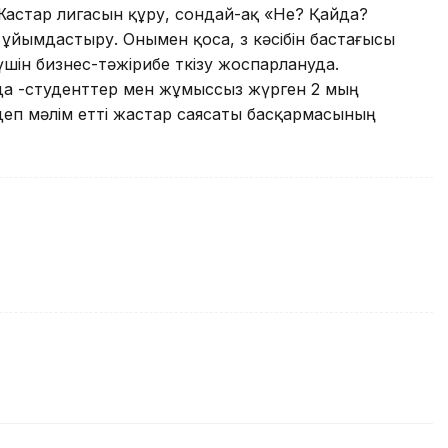
Жастар лигасын құру, сондай-ақ «Не? Қайда?
йымдастыру. Онымен қоса, өз кәсібін бастағысы
шін бизнес-тәжірибе өткізу жоспарлануда.
да -студенттер мен жұмыссыз жүрген 2 мың
деп мәлім етті жастар саясаты басқармасының