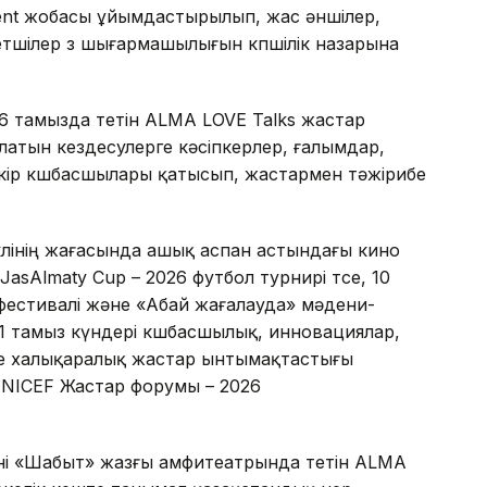
lent жобасы ұйымдастырылып, жас әншілер,
тшілер өз шығармашылығын көпшілік назарына
6 тамызда өтетін ALMA LOVE Talks жастар
тын кездесулерге кәсіпкерлер, ғалымдар,
ікір көшбасшылары қатысып, жастармен тәжірибе
өлінің жағасында ашық аспан астындағы кино
asAlmaty Cup – 2026 футбол турнирі өтсе, 10
естивалі және «Абай жағалауда» мәдени-
1 тамыз күндері көшбасшылық, инновациялар,
не халықаралық жастар ынтымақтастығы
NICEF Жастар форумы – 2026
ні «Шабыт» жазғы амфитеатрында өтетін ALMA