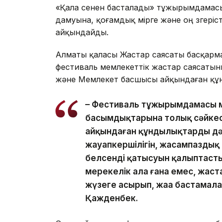
«Қала сенен басталады» тұжырымдамасы
дамуына, қоғамдық өмірге және оң өзгеріс
айқындайды.
Алматы қаласы Жастар саясаты басқарм
фестиваль мемлекеттік жастар саясатыны
және Мемлекет басшысы айқындаған құн
– Фестиваль тұжырымдамасы ме
басымдықтарына толық сәйке
айқындаған құндылықтарды дәр
жауапкершілігін, жасампаздық 
белсенді қатысуын қалыптасты
мерекелік алаң ғана емес, жаста
жүзеге асырып, жаңа бастамалар
Қажденбек.