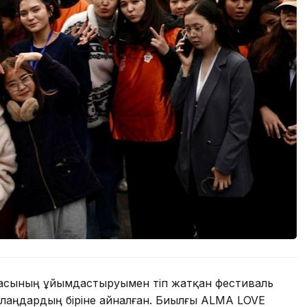
асының ұйымдастыруымен өтіп жатқан фестиваль
рі алаңдардың біріне айналған. Биылғы ALMA LOVE