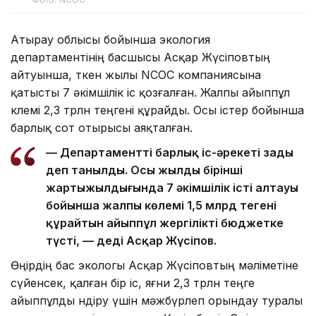
Атырау облысы бойынша экология
департаментінің басшысы Асқар Жүсіповтың
айтуынша, өткен жылы NCOC компаниясына
қатысты 7 әкімшілік іс қозғалған. Жалпы айыппұл
көлемі 2,3 трлн теңгені құрайды. Осы істер бойынша
барлық сот отырысы аяқталған.
— Департаменттің барлық іс-әрекеті заңды
деп танылды. Осы жылдың бірінші
жартыжылдығында 7 әкімшілік істің алтауы
бойынша жалпы көлемі 1,5 млрд теңгені
құрайтын айыппұл жергілікті бюджетке
түсті, — деді Асқар Жүсіпов.
Өңірдің бас экологы Асқар Жүсіповтың мәліметіне
сүйенсек, қалған бір іс, яғни 2,3 трлн теңге
айыппұлды өндіру үшін мәжбүрлеп орындау туралы