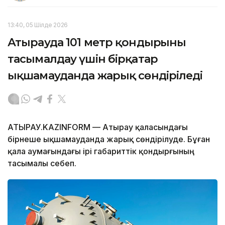
13:40, 05 Шілде 2026
Атырауда 101 метр қондырғыны
тасымалдау үшін бірқатар
ықшамауданда жарық сөндіріледі
АТЫРАУ.KAZINFORM — Атырау қаласындағы
бірнеше ықшамауданда жарық сөндірілуде. Бұған
қала аумағындағы ірі габариттік қондырғының
тасымалы себеп.