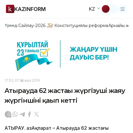
KAZINFORM
KZ
Сайлау-2026
Конституциялық реформа
Арнайы жо
Тренд:
17:02, 07 Қараша 2019
Атырауда 62 жастағы жүргізуші жаяу
жүргіншіні қағып кетті
АТЫРАУ. ҚазАқпарат – Атырауда 62 жастағы