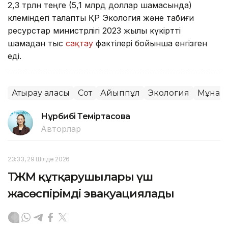
2,3 трлн теңге (5,1 млрд доллар шамасында)
көлеміндегі талапты ҚР Экология және табиғи
ресурстар министрлігі 2023 жылы күкіртті
шамадан тыс
сақтау
фактілері бойынша енгізген
еді.
Атырау қаласы
Сот
Айыппұл
Экология
Мұнай
Нұрбибі Теміртасова
Авторлар
23:33, 29 Шілде 2026
ТЖМ құтқарушылары үш
жасөспірімді эвакуациялады