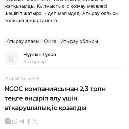
жатқызылды. Қылмыстық іс қозғау мәселесі
шешіліп жатыр», - деп мәлімдеді Атырау облысы
полиция департаменті.
Атырау қаласы
Оқиға
Атырау облысы
Нұрлан Тұяқов
Авторлар
17:44, 06 Тамыз 2026
NCOC компаниясынан 2,3 трлн
теңге өндіріп алу үшін
атқарушылық іс қозғалды