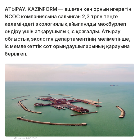
АТЫРАУ. KAZINFORM — Қашаған кен орнын игеретін
NCOC компаниясына салынған 2,3 трлн теңге
көлеміндегі экологиялық айыппұлды мәжбүрлеп
өндіру үшін атқарушылық іс қозғалды. Атырау
облыстық экология департаментінің мәліметінше,
іс мемлекеттік сот орындаушыларының қарауына
берілген.
Фото: NCOC