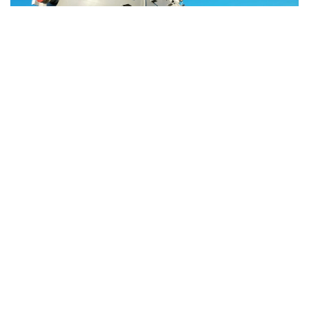
Фото: Рахим Қойлыбаев
«Атырау Жарық» ЖШС мәліметінше, бүгін
«АтырауНефтеМаш» зауытының аумағынан
Қарабатан кентіндегі Silleno құрылыс алаңына ірі
габаритті жүкті тасымалдауға байланысты
қауіпсіздікті қамтамасыз ету мақсатында бірқатар
ықшамауданда электр энергиясы уақытша өшіру
жоспарланған. Олар:
* Бірлік ықшамауданы
* Бірлік-2 ықшамауданы