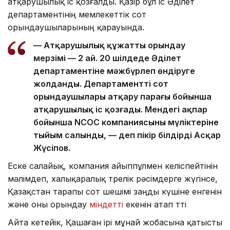
атқарушылық іс қозғалды. Қазір бұл іс Әділет
департаментінің мемлекеттік сот
орындаушыларының қарауында.
— Атқарушылық құжатты орындау
мерзімі — 2 ай. 20 шілдеде Әділет
департаментіне мәжбүрлеп өндіруге
жолданды. Департаменттің сот
орындаушылары атқару парағы бойынша
атқарушылық іс қозғады. Мендегі ақпар
бойынша NCOC компаниясының мүліктеріне
тыйым салынды, — деп пікір білдірді Асқар
Жүсіпов.
Еске салайық, компания айыппұлмен келіспейтінін
мәлімдеп, халықаралық төрелік рәсімдерге жүгінсе,
Қазақстан тарапы сот шешімі заңды күшіне енгенін
және оны орындау
міндетті
екенін атап өтті
Айта кетейік, Қашаған ірі мұнай жобасына қатысты