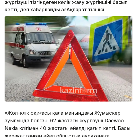
жүргізуші тізгіндеген көлік жаяу жүргіншіні басып
кетті, деп хабарлайды ҚазАқпарат тілшісі.
«Жол-көлік оқиғасы қала маңындағы Жұмыскер
ауылында болған. 62 жастағы жүргізуші Daewoo
Nexia көлігімен 40 жастағы әйелді қағып кетті. Басы
жарақаттанған әйел облыстық ауруханаға