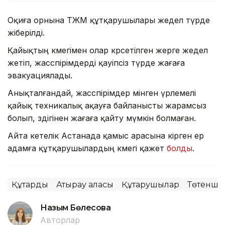
Оқиға орнына ТЖМ құтқарушылары жедел түрде
жіберілді.
Қайықтың көмегімен олар көрсетілген жерге жедел
жетіп, жасөспірімдерді қауіпсіз түрде жағаға
эвакуациялады.
Анықталғандай, жасөспірімдер мінген үрлемелі
қайық техникалық ақауға байланысты жарамсыз
болып, өздігінен жағаға қайту мүмкін болмаған.
Айта кетелік Астанада қамыс арасына кірген ер
адамға құтқарушылардың көмегі қажет
болды
.
Құтқарды
Атырау қаласы
Құтқарушылар
Төтенше 
Назым Бөлесова
Авторлар