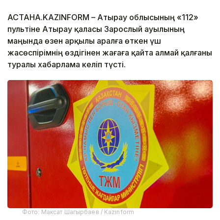
АСТАНА.KAZINFORM – Атырау облысының «112»
пультіне Атырау қаласы Зарослый ауылының
маңында өзен арқылы аралға өткен үш
жасөспірімнің өздігінен жағаға қайта алмай қалғаны
туралы хабарлама келіп түсті.
Фото: Максат Шагырбаев / Kazinform