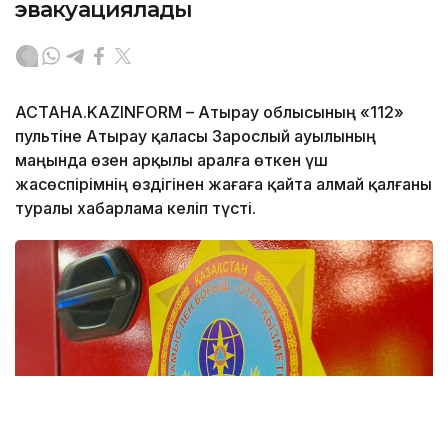
эвакуациялады
АСТАНА.KAZINFORM – Атырау облысының «112»
пультіне Атырау қаласы Зарослый ауылының
маңында өзен арқылы аралға өткен үш
жасөспірімнің өздігінен жағаға қайта алмай қалғаны
туралы хабарлама келіп түсті.