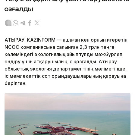
қозғалды
АТЫРАУ. KAZINFORM — Қашаған кен орнын игеретін
NCOC компаниясына салынған 2,3 трлн теңге
көлеміндегі экологиялық айыппұлды мәжбүрлеп
өндіру үшін атқарушылық іс қозғалды. Атырау
облыстық экология департаментінің мәліметінше,
іс мемлекеттік сот орындаушыларының қарауына
берілген.