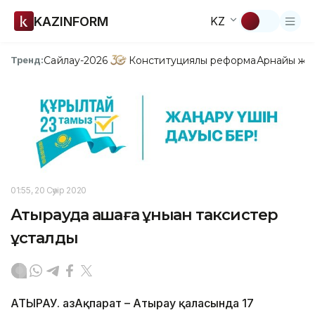
KAZINFORM
KZ
Сайлау-2026
Конституциялық реформа
Арнайы жо
Тренд:
01:55, 20 Сәуір 2020
Атырауда ақшаға құныққан таксистер
ұсталды
АТЫРАУ. ҚазАқпарат – Атырау қаласында 17