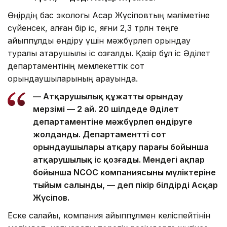
Өңірдің бас экологы Асқар Жүсіповтың мәліметіне
сүйенсек, қалған бір іс, яғни 2,3 трлн теңге
айыппұлды өндіру үшін мәжбүрлеп орындау
туралы атқарушылық іс қозғалды. Қазір бұл іс Әділет
департаментінің мемлекеттік сот
орындаушыларының қарауында.
— Атқарушылық құжатты орындау
мерзімі — 2 ай. 20 шілдеде Әділет
департаментіне мәжбүрлеп өндіруге
жолданды. Департаменттің сот
орындаушылары атқару парағы бойынша
атқарушылық іс қозғады. Мендегі ақпар
бойынша NCOC компаниясының мүліктеріне
тыйым салынды, — деп пікір білдірді Асқар
Жүсіпов.
Еске салайық, компания айыппұлмен келіспейтінін