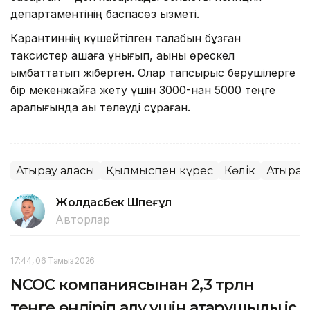
департаментінің баспасөз қызметі.
Карантиннің күшейтілген талабын бұзған
таксистер ақшаға құнығып, ақыны өрескел
қымбаттатып жіберген. Олар тапсырыс берушілерге
бір мекенжайға жету үшін 3000-нан 5000 теңге
аралығында ақы төлеуді сұраған.
Атырау қаласы
Қылмыспен күрес
Көлік
Атырау
Жолдасбек Шөпеғұл
Авторлар
17:44, 06 Тамыз 2026
NCOC компаниясынан 2,3 трлн
теңге өндіріп алу үшін атқарушылық іс