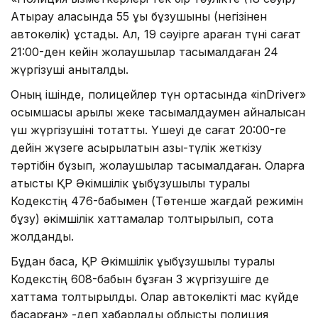
Атырау қаласында 55 құқық бұзушыны (негізінен
автокөлік) ұстады. Ал, 19 сәуірге қараған түні сағат
21:00-ден кейін жолаушылар тасымалдаған 24
жүргізуші анықталды.
Оның ішінде, полицейлер түн ортасында «inDriver»
қосымшасы арқылы жеке тасымалдаумен айналысқан
үш жүргізушіні тоқтатты. Үшеуі де сағат 20:00-ге
дейін жүзеге асырылатын азық-түлік жеткізу
тәртібін бұзып, жолаушылар тасымалдаған. Оларға
қатысты ҚР Әкімшілік құқықбұзушылық туралы
Кодекстің 476-бабымен (Төтенше жағдай режимін
бұзу) әкімшілік хаттамалар толтырылып, сотқа
жолданды.
Бұдан басқа, ҚР Әкімшілік құқықбұзушылық туралы
Кодекстің 608-бабын бұзған 3 жүргізушіге де
хаттама толтырылды. Олар автокөлікті мас күйде
басқарған» -деп хабарлады облыстық полиция