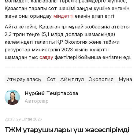
мәлімдеп, халықаралық төрелік рәсімдерге жүгінсе,
Қазақстан тарапы сот шешімі заңды күшіне енгенін
және оны орындау
міндетті
екенін атап өтті
Айта кетейік, Қашаған ірі мұнай жобасына қатысты
2,3 трлн теңге (5,1 млрд доллар шамасында)
көлеміндегі талапты ҚР Экология және табиғи
ресурстар министрлігі 2023 жылы күкіртті
шамадан тыс
сақтау
фактілері бойынша енгізген еді.
Атырау қаласы
Сот
Айыппұл
Экология
Мұнай
Нұрбибі Теміртасова
Авторлар
23:33, 29 Шілде 2026
ТЖМ құтқарушылары үш жасөспірімді