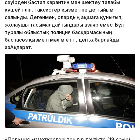
сәуірден бастап карантин мен шектеу талабы
күшейтіліп, таксистер қызметіне де тыйым
салынды. Дегенмен, олардың ақшаға құнығып,
жолаушы тасымалдайтындары азаяр емес. Бұл
туралы облыстық полиция басқармасының
баспасөз қызметі мәлім етті, деп хабарлайды
ҚазАқпарат.
«Полиция қызметкерлері тек бір тәулікте (18 сәуір)