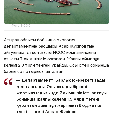
Фото: NCOC
Атырау облысы бойынша экология
департаментінің басшысы Асқар Жүсіповтың
айтуынша, өткен жылы NCOC компаниясына
қатысты 7 әкімшілік іс қозғалған. Жалпы айыппұл
көлемі 2,3 трлн теңгені құрайды. Осы істер бойынша
барлық сот отырысы аяқталған.
— Департаменттің барлық іс-әрекеті заңды
деп танылды. Осы жылдың бірінші
жартыжылдығында 7 әкімшілік істің алтауы
бойынша жалпы көлемі 1,5 млрд теңгені
құрайтын айыппұл жергілікті бюджетке
түсті, — деді Асқар Жүсіпов.