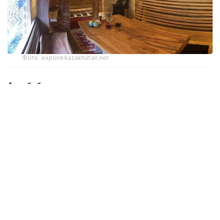
Фото: explorekazakhstan.net
Ата-баба мұрасының жаңғыруы
Самал Төлеңгітованың айтуынша, қазақ даласында
хандық дәуірден де бұрын өмір сүрген сақ
тайпалары су көздерінің маңына аялдап, отқа тас
қыздырып, оның үстіне шатыр тіккен. Кейін қызған
тастарға киікоты, мыңжапырақ, жусан секілді
шөптердің тұнбасын құйып, буға түскен. Одан соң
салқын суға шомылған. Бұл бүгінгі тілмен айтқанда
ағзаны шынықтыратын контраст су
процедураларының әрі табиғи ем-дом тәсілдерінің
көне үлгісі болған.