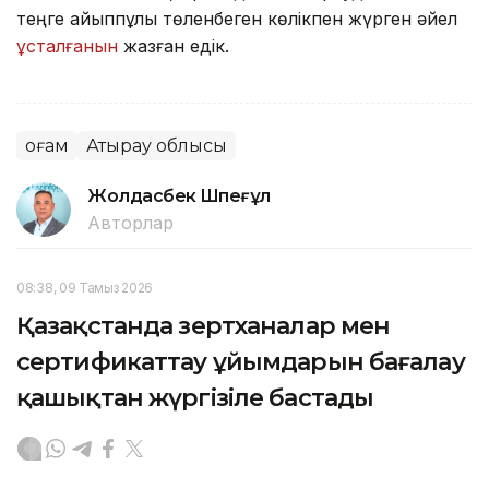
теңге айыппұлы төленбеген көлікпен жүрген әйел
ұсталғанын
жазған едік.
Қоғам
Атырау облысы
Жолдасбек Шөпеғұл
Авторлар
08:38, 09 Тамыз 2026
Қазақстанда зертханалар мен
сертификаттау ұйымдарын бағалау
қашықтан жүргізіле бастады