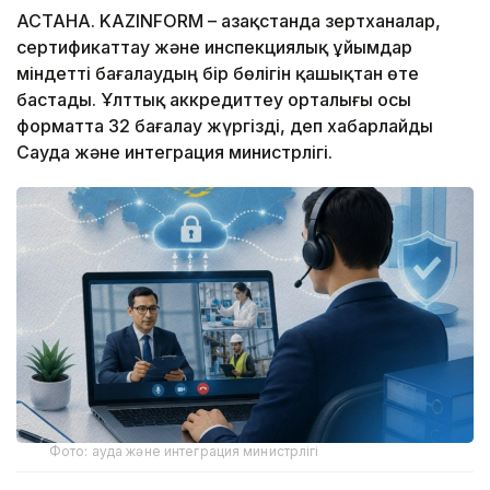
АСТАНА. KAZINFORM – Қазақстанда зертханалар,
сертификаттау және инспекциялық ұйымдар
міндетті бағалаудың бір бөлігін қашықтан өте
бастады. Ұлттық аккредиттеу орталығы осы
форматта 32 бағалау жүргізді, деп хабарлайды
Сауда және интеграция министрлігі.
Фото: ауда және интеграция министрлігі