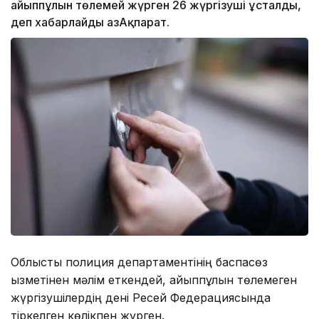
айыппұлын төлемей жүрген 26 жүргізуші ұсталды,
деп хабарлайды ҚазАқпарат.
Облыстық полиция департаментінің баспасөз
қызметінен мәлім еткендей, айыппұлын төлемеген
жүргізушілердің дені Ресей Федерациясында
тіркелген көлікпен жүрген.