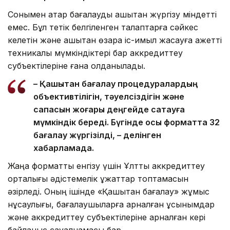
Сонымен қатар бағалауды қашықтан жүргізу міндетті
емес. Бұл тетік белгіленген талаптарға сәйкес
келетін және қашықтан өзара іс-қимыл жасауға қажетті
техникалық мүмкіндіктері бар аккредиттеу
субъектілеріне ғана қолданылады.
– Қашықтан бағалау процедуралардың
объективтілігін, тәуелсіздігін және
сапасын жоғары деңгейде сақтауға
мүмкіндік береді. Бүгінде осы форматта 32
бағалау жүргізілді, – делінген
хабарламада.
Жаңа форматты енгізу үшін Ұлттық аккредиттеу
орталығы әдістемелік құжаттар топтамасын
әзірледі. Оның ішінде «Қашықтан бағалау» жұмыс
нұсқаулығы, бағалаушыларға арналған ұсынымдар
және аккредиттеу субъектілеріне арналған кері