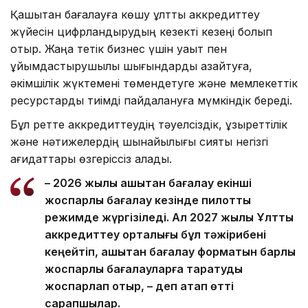
Қашықтан бағалауға көшу ұлттық аккредиттеу
жүйесін цифрландырудың кезекті кезеңі болып
отыр. Жаңа тетік бизнес үшін уақыт пен
ұйымдастырушылық шығындарды азайтуға,
әкімшілік жүктемені төмендетуге және мемлекеттік
ресурстарды тиімді пайдалануға мүмкіндік береді.
Бұл ретте аккредиттеудің тәуелсіздік, құзыреттілік
және нәтижелердің шынайылығы сияқты негізгі
қағидаттары өзгеріссіз қалады.
– 2026 жылы қашықтан бағалау екінші
жоспарлы бағалау кезінде пилоттық
режимде жүргізіледі. Ал 2027 жылы Ұлттық
аккредиттеу орталығы бұл тәжірибені
кеңейтіп, қашықтан бағалау форматын барлық
жоспарлы бағалауларға таратуды
жоспарлап отыр, – деп атап өтті
сарапшылар.