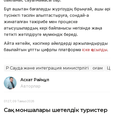
байланыс сауалнамасы бар.
Бұл қашықтан бағалауды жүргізудің бірыңғай, ашық әрі
түсінікті тәсілін қалыптастыруға, сондай-ақ
жинақталған тәжірибе мен процеске
қатысушылардың кері байланысы негізінде жаңа
тетікті жетілдіруге мүмкіндік береді.
Айта кетейік, кәсіпкер әйелдерді қаржыландыруды
бақылайтын ұлттық цифрлық платформа
іске қосылды
.
ҚР Сауда және интеграция министрлігі
Қоғам
Ци
Асхат Райқұл
Авторлар
01:27, 09 Тамыз 2026
Сақ моншалары шетелдік туристер