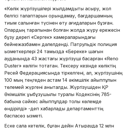
«Көлік жүргізушілері жылдамдықты асыру, жол
белгісі талаптарын орындамау, бағдаршамның
тиым салынған түсінен өту қағидаларын бұзған.
Олардың тарапынан болған жолда жүру ережесін
бұзу дерегі «Сергек» камераларындағы
бейнежазбамен дәлелденді. Патрульдік полиция
қызметкерлері 24 тамызда «Береке» шағын
ауданында 43 жастағы жүргізуші басқарған «Reno
Duster» көлігін тоқтатқан. Тексеру кезінде көліктің
Ресей Федерациясында тіркелгені, ал, жүргізушінің
100 мың теңгеден астам 14 әкімшілік айыппұлын
төлемей жүргені анықталды. Жүргізушіден ҚР
Әкімшілік құқықбұзушылық туралы Кодексінің 785-
бабына сәйкес айыппұлдар толық көлемде
өндірілді» -деп хабарлады департаменттің
баспасөз қызметі.
Еске сала кетелік, бұған дейін Атырауда 12 млн