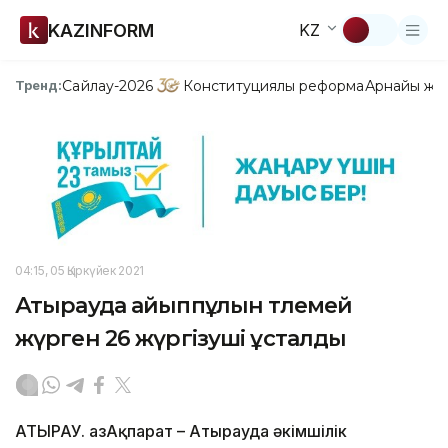
KAZINFORM
KZ
Сайлау-2026
Конституциялық реформа
Арнайы жо
Тренд:
04:15, 05 Қыркүйек 2021
Атырауда айыппұлын төлемей
жүрген 26 жүргізуші ұсталды
АТЫРАУ. ҚазАқпарат – Атырауда әкімшілік