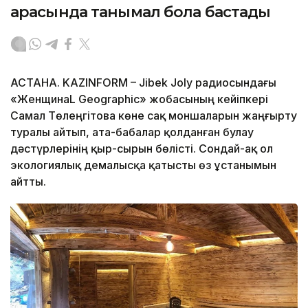
арасында танымал бола бастады
АСТАНА. KAZINFORM – Jibek Joly радиосындағы
«ЖенщинаL Geographic» жобасының кейіпкері
Самал Төлеңгітова көне сақ моншаларын жаңғырту
туралы айтып, ата-бабалар қолданған булау
дәстүрлерінің қыр-сырын бөлісті. Сондай-ақ ол
экологиялық демалысқа қатысты өз ұстанымын
айтты.