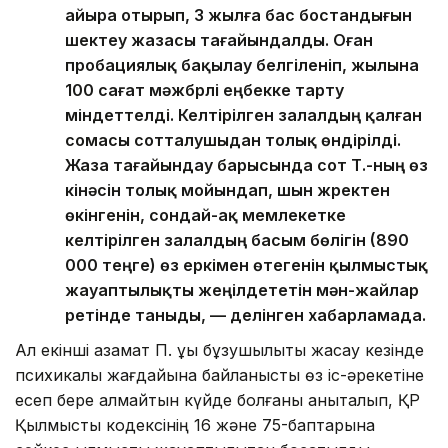
айыра отырып, 3 жылға бас бостандығын
шектеу жазасы тағайындалды. Оған
пробациялық бақылау белгіленіп, жылына
100 сағат мәжбүрлі еңбекке тарту
міндеттелді. Келтірілген залалдың қалған
сомасы сотталушыдан толық өндірілді.
Жаза тағайындау барысында сот Т.-ның өз
кінәсін толық мойындап, шын жүректен
өкінгенін, сондай-ақ мемлекетке
келтірілген залалдың басым бөлігін (890
000 теңге) өз еркімен өтегенін қылмыстық
жауаптылықты жеңілдететін мән-жайлар
ретінде таныды, — делінген хабарламада.
Ал екінші азамат П. құқық бұзушылықты жасау кезінде
психикалық жағдайына байланысты өз іс-әрекетіне
есеп бере алмайтын күйде болғаны анықталып, ҚР
Қылмыстық кодексінің 16 және 75-баптарына