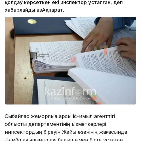
қолдау көрсеткен екі инспектор ұсталған, деп
хабарлайды ҚазАқпарат.
Сыбайлас жемқорлыққа қарсы іс-қимыл агенттігі
облыстық департаментінің қызметкерлері
инпсектордың біреуін Жайық өзенінің жағасында
Дамба ауылында екі балықшымен бірге ұстаған.