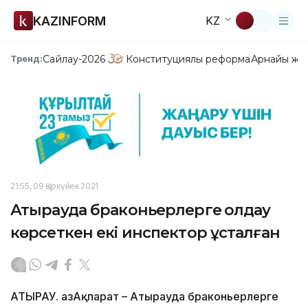
KAZINFORM
KZ
Сайлау-2026
Конституциялық реформа
Арнайы жо
Тренд:
21:55, 09 Қыркүйек 2021
​Атырауда браконьерлерге қолдау
көрсеткен екі инспектор ұсталған
АТЫРАУ. ҚазАқпарат – Атырауда браконьерлерге