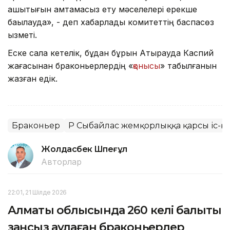
ашықтығын қамтамасыз ету мәселелері ерекше
бақылауда», - деп хабарлады комитеттің баспасөз
қызметі.
Еске сала кетелік, бұдан бұрын Атырауда Каспий
жағасынан браконьерлердің «
қонысы
» табылғанын
жазған едік.
Браконьер
ҚР Сыбайлас жемқорлыққа қарсы іс-қи
Жолдасбек Шөпеғұл
Авторлар
22:01, 21 Шілде 2026
Алматы облысында 260 келі балықты
заңсыз аулаған браконьерлер