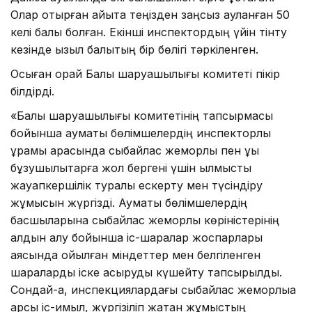
Олар отырған қайықта теңізден заңсыз ауланған 50
келі балық болған. Екінші инспектордың үйін тінту
кезінде қызыл балықтың бір бөлігі тәркіленген.
Осыған орай Балық шаруашылығы комитеті пікір
білдірді.
«Балық шаруашылығы комитетінің тапсырмасы
бойынша аумақтық бөлімшелердің инспекторлық
құрамы арасында сыбайлас жемқорлық пен құқық
бұзушылықтарға жол бергені үшін қылмыстық
жауапкершілік туралы ескерту мен түсіндіру
жұмысын жүргізді. Аумақтық бөлімшелердің
басшыларына сыбайлас жемқорлық көріністерінің
алдын алу бойынша іс-шаралар жоспарлары
аясында қойылған міндеттер мен белгіленген
шараларды іске асыруды күшейту тапсырылды.
Сондай-ақ, инспекциялардағы сыбайлас жемқорлыққа
қарсы іс-қимыл, жүргізіліп жатқан жұмыстың