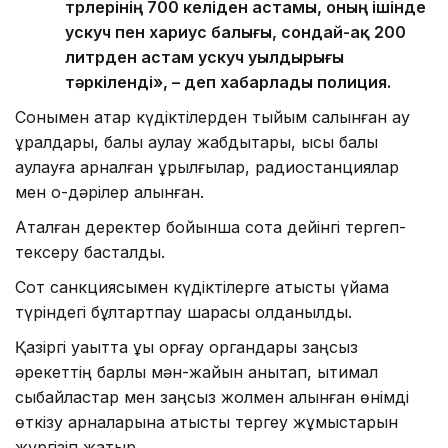
түрлерінің 700 келіден астамы, оның ішінде
ускуч пен хариус балығы, сондай-ақ 200
литрден астам ускуч уылдырығы
тәркіленді», – деп хабарлады полиция.
Сонымен қатар күдіктілерден тыйым салынған ау
құралдары, балық аулау жабдықтары, қысқы балық
аулауға арналған құрылғылар, радиостанциялар
мен оқ-дәрілер алынған.
Аталған деректер бойынша сотқа дейінгі тергеп-
тексеру басталды.
Сот санкциясымен күдіктілерге қатысты үйқамақ
түріндегі бұлтартпау шарасы қолданылды.
Қазіргі уақытта құқық қорғау органдары заңсыз
әрекеттің барлық мән-жайын анықтап, ықтимал
сыбайластар мен заңсыз жолмен алынған өнімді
өткізу арналарына қатысты тергеу жұмыстарын
жүргізіп жатыр.