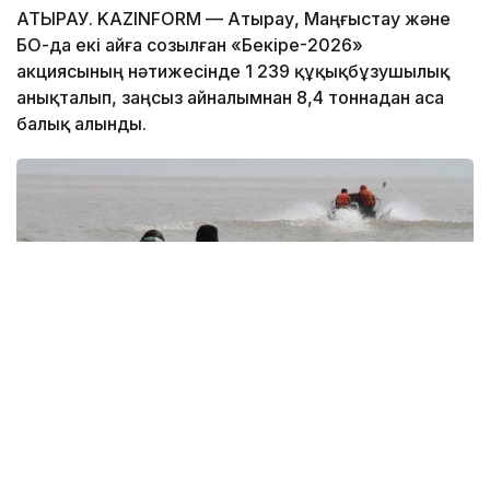
АТЫРАУ. KAZINFORM — Атырау, Маңғыстау және
БҚО-да екі айға созылған «Бекіре-2026»
акциясының нәтижесінде 1 239 құқықбұзушылық
анықталып, заңсыз айналымнан 8,4 тоннадан аса
балық алынды.
Фото: АШМ