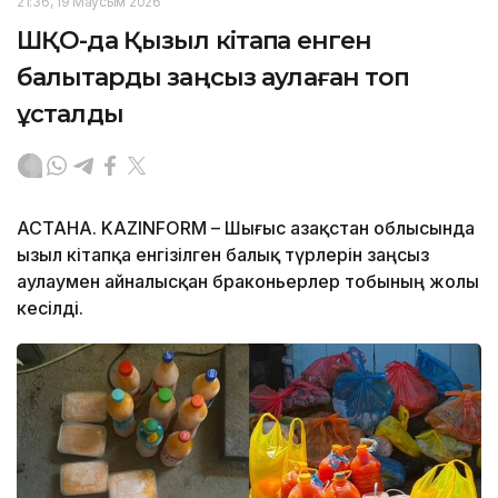
21:36, 19 Маусым 2026
ШҚО-да Қызыл кітапқа енген
балықтарды заңсыз аулаған топ
ұсталды
АСТАНА. KAZINFORM – Шығыс Қазақстан облысында
Қызыл кітапқа енгізілген балық түрлерін заңсыз
аулаумен айналысқан браконьерлер тобының жолы
кесілді.