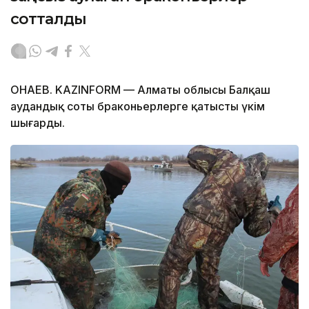
сотталды
ҚОНАЕВ. KAZINFORM — Алматы облысы Балқаш
аудандық соты браконьерлерге қатысты үкім
шығарды.