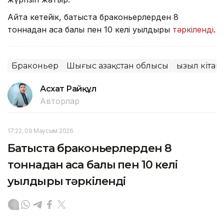
Айта кетейік, батыста браконьерлерден 8
тоннадан аса балық пен 10 келі уылдырық
тәркіленді
.
Браконьер
Шығыс Қазақстан облысы
Қызыл кітап
Асхат Райқұл
Авторлар
17:22, 09 Маусым 2026
Батыста браконьерлерден 8
тоннадан аса балық пен 10 келі
уылдырық тәркіленді