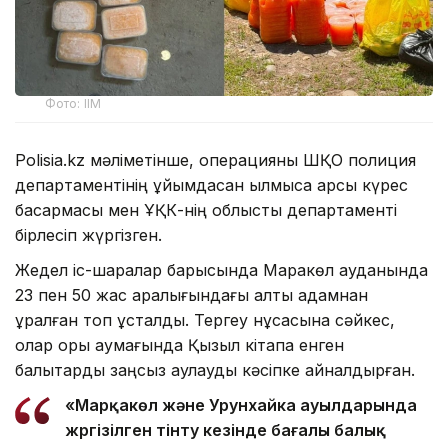
Фото: ІІМ
Polisia.kz мәліметінше, операцияны ШҚО полиция
департаментінің ұйымдасқан қылмысқа қарсы күрес
басқармасы мен ҰҚК-нің облыстық департаменті
бірлесіп жүргізген.
Жедел іс-шаралар барысында Марқакөл ауданында
23 пен 50 жас аралығындағы алты адамнан
құралған топ ұсталды. Тергеу нұсқасына сәйкес,
олар қорық аумағында Қызыл кітапқа енген
балықтарды заңсыз аулауды кәсіпке айналдырған.
«Марқакөл және Урунхайка ауылдарында
жүргізілген тінту кезінде бағалы балық