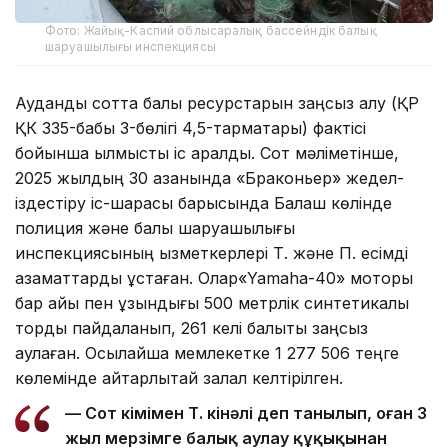
Фото: Жайық-Каспий облысаралық бассейндік балық
шаруашылығы инспекциясы
Аудандық сотта балық ресурстарын заңсыз алу (ҚР
ҚК 335-бабы 3-бөлігі 4,5-тармақтары) фактісі
бойынша қылмыстық іс қаралды. Сот мәліметінше,
2025 жылдың 30 қазанында «Браконьер» жедел-
іздестіру іс-шарасы барысында Балқаш көлінде
полиция және балық шаруашылығы
инспекциясының қызметкерлері Т. және П. есімді
азаматтарды ұстаған. Олар«Yamaha-40» моторы
бар қайық пен ұзындығы 500 метрлік синтетикалық
торды пайдаланып, 261 келі балықты заңсыз
аулаған. Осылайша мемлекетке 1 277 506 теңге
көлемінде айтарлықтай залал келтірілген.
— Сот үкімімен Т. кінәлі деп танылып, оған 3
жыл мерзімге балық аулау құқықынан