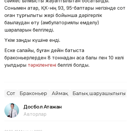
сәйкес қылмыстық жауаптылықтан босатылды.
Сонымен қатар, ҚК-нің 93, 95-баптары негізінде сот
оған тұрғылықты жері бойынша дәрігерлік
бақылаудан өту (амбулаториялық емделу)
шараларын белгіледі.
Үкім заңды күшіне енді.
Еске салайық, бұған дейін батыста
браконьерлерден 8 тоннадан аса балық пен 10 келі
уылдырық
тәркіленгені
белгілі болды.
Сот
Браконьер
Аймақ
Балық шаруашылығы
Досбол Атажан
Авторлар