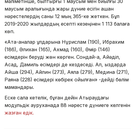
мәліметінше, былтырғы 1 маусым мен биылғы 30
маусым аралығында жарық дүние есігін ашқан
нәрестелердің саны 12 мың 365-ке жеткен. Бұл
2019-2020 жылдардың есепті кезеңінен 1 113 балаға
көп.
«Ата-аналар ұлдарына Нұрислам (190), Ибрахим
(186), Әлихан (165), Ахмад (160), Әмір (146)
есімдерін беруді жөн көрген. Сондай-ақ, Айәділ,
Асад, Дамиль есімдері де кездеседі. Ал, қыздарда
Айша (294), Айлин (273), Аяла (279), Медина (271),
Раяна (228) есімдері көбірек қойылған» -дейді бөлім
мамандары.
Еске сала кетелік, бұған дейін Атыраудағы
модульдік ауруханада 88 нәресте дүниеге келгенін
жазған едік.