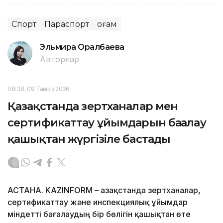
Спорт
Параспорт
Қоғам
Эльмира Оралбаева
Авторлар
08:38, 09 Тамыз 2026
Қазақстанда зертханалар мен
сертификаттау ұйымдарын бағалау
қашықтан жүргізіле бастады
АСТАНА. KAZINFORM – Қазақстанда зертханалар,
сертификаттау және инспекциялық ұйымдар
міндетті бағалаудың бір бөлігін қашықтан өте