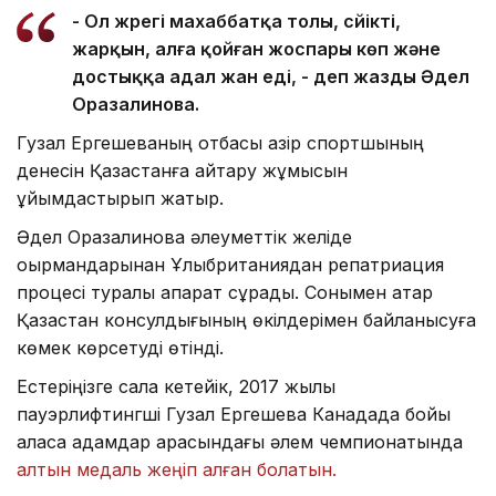
- Ол жүрегі махаббатқа толы, сүйікті,
жарқын, алға қойған жоспары көп және
достыққа адал жан еді, - деп жазды Әдел
Оразалинова.
Гузал Ергешеваның отбасы қазір спортшының
денесін Қазақстанға қайтару жұмысын
ұйымдастырып жатыр.
Әдел Оразалинова әлеуметтік желіде
оқырмандарынан Ұлыбританиядан репатриация
процесі туралы ақпарат сұрады. Сонымен қатар
Қазақстан консулдығының өкілдерімен байланысуға
көмек көрсетуді өтінді.
Естеріңізге сала кетейік, 2017 жылы
пауэрлифтингші Гузал Ергешева Канадада бойы
аласа адамдар арасындағы әлем чемпионатында
алтын медаль жеңіп алған болатын.