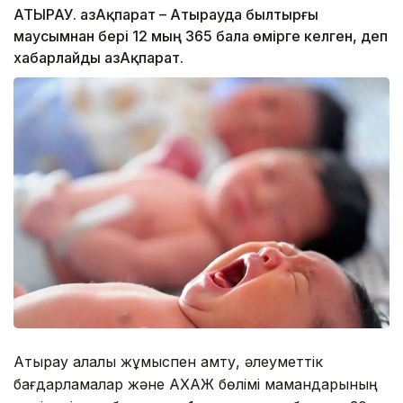
АТЫРАУ. ҚазАқпарат – Атырауда былтырғы
маусымнан бері 12 мың 365 бала өмірге келген, деп
хабарлайды ҚазАқпарат.
Атырау қалалық жұмыспен қамту, әлеуметтік
бағдарламалар және АХАЖ бөлімі мамандарының