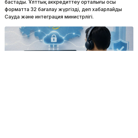
бастады. Ұлттық аккредиттеу орталығы осы
форматта 32 бағалау жүргізді, деп хабарлайды
Сауда және интеграция министрлігі.
Фото: ауда және интеграция министрлігі
Қашықтан бағалауға көшу ұлттық аккредиттеу
жүйесін цифрландырудың кезекті кезеңі болып
отыр. Жаңа тетік бизнес үшін уақыт пен