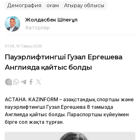
Демография
Қоғам
Атырау облысы
Жолдасбек Шөпеғұл
Авторлар
01:36, 10 Тамыз 2026
Пауэрлифтингші Гузал Ергешева
Англияда қайтыс болды
АСТАНА. KAZINFORM – Қазақстандық спортшы және
пауэрлифтингші Гузал Ергешева 8 тамызда
Англияда қайтыс болды. Параспортшы күйеуімен
бірге сол жақта тұрған.