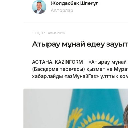
Жолдасбек Шөпеғұл
Авторлар
13:11, 07 Тамыз 2026
Атырау мұнай өңдеу зауы
АСТАНА. KAZINFORM – «Атырау мұнай
(Басқарма төрағасы) қызметіне Мұр
хабарлайды «ҚазМұнайГаз» ұлттық ко