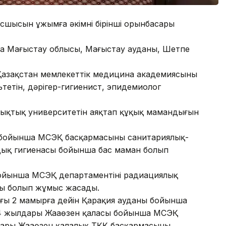
асшысын ұжымға әкімнің бірінші орынбасары
а Маңғыстау облысы, Маңғыстау ауданы, Шетпе
азақстан мемлекеттік медицина академиясының
тетін, дәрігер-гигиенист, эпидемиолог
қықтық университетін аяқтап құқық мамандығын
ы бойынша МСЭҚ басқармасының санитариялық-
лдық гигиенасы бойынша бас маман болып
ойынша МСЭҚ департаментінің радиациялық
маны болып жұмыс жасады.
ылғы 2 мамырға дейін Қарақия ауданы бойынша
14 жылдары Жаңаөзен қаласы бойынша МСЭҚ
дары Жаңаөзен қалалық ТҚҚ басқармасының