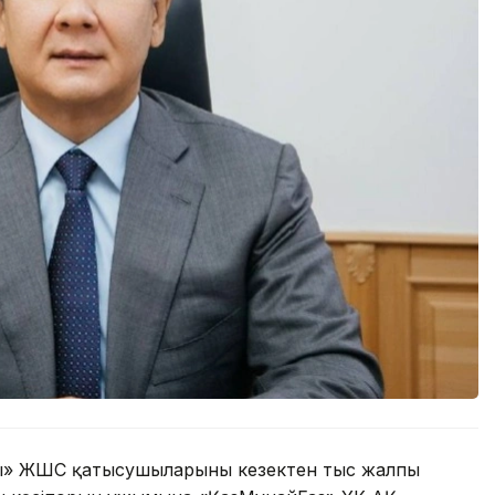
ты» ЖШС қатысушыларының кезектен тыс жалпы