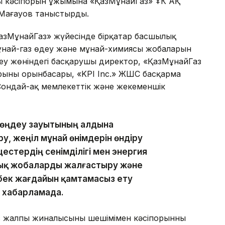
ы кәсіпорын ұжымына «ҚазМұнайГаз» ҰК АҚ
 Мағауов таныстырды.
азМұнайГаз» жүйесінде бірқатар басшылық
мұнай-газ өңдеу және мұнай-химиясы жобаларын
ңдеу жөніндегі басқарушы директор, «ҚазМұнайГаз
рының орынбасары, «KPI Inc.» ЖШС басқарма
 Сондай-ақ мемлекеттік және жекеменшік
 өңдеу зауытының алдына
у, жеңіл мұнай өнімдерін өндіру
цестердің сенімділігі мен энергия
ялық жобаларды жалғастыру және
ңбек жағдайын қамтамасыз ету
н хабарламада.
 жалпы жиналысының шешімімен кәсіпорынның