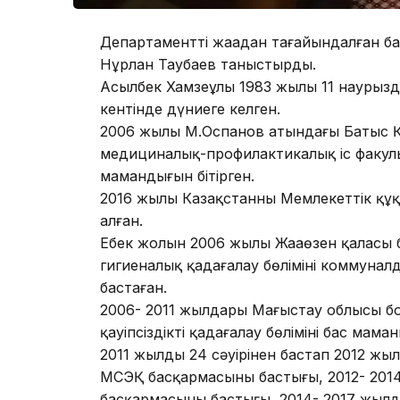
Департаменттің жаңадан тағайындалған б
Нұрлан Таубаев таныстырды.
Асылбек Хамзеұлы 1983 жылы 11 наурызд
кентінде дүниеге келген.
2006 жылы М.Оспанов атындағы Батыс Қ
медициналық-профилактикалық іс факуль
мамандығын бітірген.
2016 жылы Казақстанның Мемлекеттік құ
алған.
Еңбек жолын 2006 жылы Жаңаөзен қалас
гигиеналық қадағалау бөлімінің коммуна
бастаған.
2006- 2011 жылдары Маңғыстау облысы б
қауіпсіздікті қадағалау бөлімінің бас ма
2011 жылдың 24 сәуірінен бастап 2012 ж
МСЭҚ басқармасының бастығы, 2012- 20
басқармасының бастығы, 2014- 2017 жыл