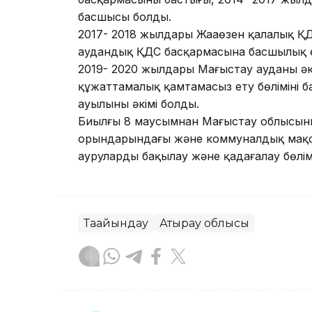
басшысы болды.
2017- 2018 жылдары Жаңаөзен қалалық Қ
аудандық ҚДС басқармасына басшылық е
2019- 2020 жылдары Маңғыстау ауданы ә
құжаттамалық қамтамасыз ету бөлімінің 
ауылының әкімі болды.
Биылғы 8 маусымнан Маңғыстау облысыны
орындарындағы және коммуналдық мақса
ауруларды бақылау және қадағалау бөлім
Тағайындау
Атырау облысы