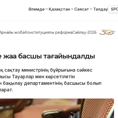
Әлемде
Қазақстан
Саясат
Талдау
SP
Арнайы жоба
Конституциялық реформа
Сайлау-2026
 жаңа басшы тағайындалды
ық сақтау министрінің бұйрығына сәйкес
ысы Тауарлар мен көрсетілетін
гін бақылау департаментінің басшысы болып
парат.