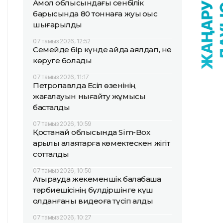
Ақмол облысындағы сенбілік
барысында 80 тоннаға жуық қоқыс
шығарылды
07 тамыз 2026, 12:52
Семейде бір күнде қайда аялдап, не
көруге болады
07 тамыз 2026, 11:17
Петропавлда Есіл өзенінің
жағалауын нығайту жұмысы
басталды
07 тамыз 2026, 10:59
Қостанай облысында Sim-Box
арқылы алаяқтарға көмектескен жігіт
сотталды
07 тамыз 2026, 10:50
Атырауда жекеменшік балабақша
тәрбиешісінің бүлдіршінге күш
қолданғаны видеоға түсіп қалды
07 тамыз 2026, 10:27