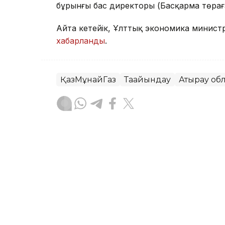
бұрынғы бас директоры (Басқарма төраға
Айта кетейік, Ұлттық экономика минист
хабарланды
.
ҚазМұнайГаз
Тағайындау
Атырау об
Асхат Райқұл
Авторлар
18:20, 05 Тамыз 2026
Ұлттық экономика минис