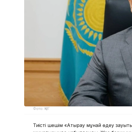
Фото: ҚМГ
Тиісті шешім «Атырау мұнай өңдеу зауы