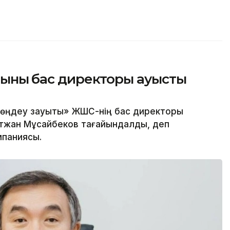
тының бас директоры ауысты
 өңдеу зауыты» ЖШС-нің бас директоры
атжан Мұсайбеков тағайындалды, деп
мпаниясы.