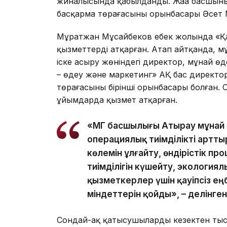
жиналысында қабылданды. Жаңа басшын
басқарма төрағасының орынбасары Әсет
Мұратжан Мұсайбеков еңбек жолында «Қ
қызметтерді атқарған. Атап айтқанда, 
іске асыру жөніндегі директор, мұнай ө
– өңдеу және маркетинг» АҚ бас директо
төрағасының бірінші орынбасары болған.
ұйымдарда қызмет атқарған.
«ҚМГ басшылығы Атырау мұнай
операциялық тиімділікті арттыр
көлемін ұлғайту, өндірістік про
тиімділігін күшейту, экологи
қызметкерлер үшін қауіпсіз е
міндеттерін қойды», – делінге
Сондай-ақ қатысушылардың кезектен тыс