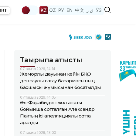
KZ
QZ
РУ
EN
中文
ق ز
ЎЗ
ORT
Тақырыпқа қатысты
07 тамыз 2026, 14:14
Жемқорлық дауынан кейін БҚО
денсаулық сақтау басқармасының
басшысы жұмысынан босатылды
07 тамыз 2026, 14:05
Әл-Фарабидегі жол апаты
бойынша сотталған Александр
Пактың ісі апелляциялық сотта
қаралды
07 тамыз 2026, 13:00