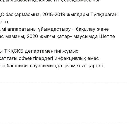
ДС басқармасына, 2018-2019 жылдары Түпқараған
тті.
кімі аппаратының ұйымдастыру – бақылау және
бас маманы, 2020 жылғы қаңтар- маусымда Шетпе
ң ТКҚСҚБ департаментінің жұмыс
ттағы объектілердегі инфекциялық емес
інің басшысы лауазымында қызмет атқарған.