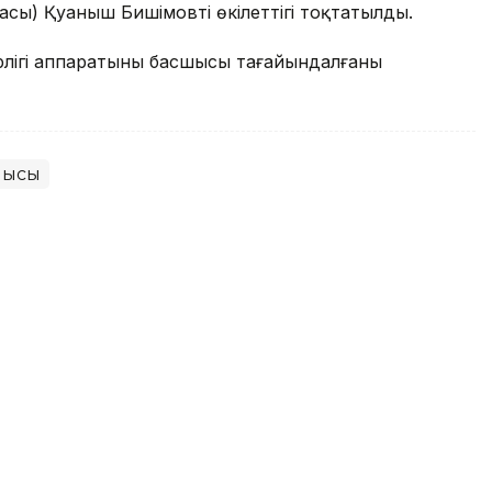
сы) Қуаныш Бишімовтің өкілеттігі тоқтатылды.
рлігі аппаратының басшысы тағайындалғаны
лысы
трлігі аппаратының басшысы