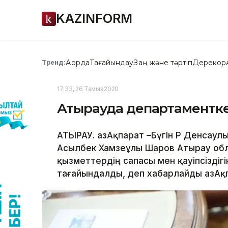
KAZINFORM
Ақорда
Тағайындау
Заң және тәртіп
Дерекқор
Тренд:
17:33, 26 Тамыз 2020
Атырауда департаментке
АТЫРАУ. ҚазАқпарат –Бүгін ҚР Денсаул
Асылбек Хамзеұлы Шаров Атырау обл
қызметтердің сапасы мен қауіпсізді
тағайындалды, деп хабарлайды ҚазАқ