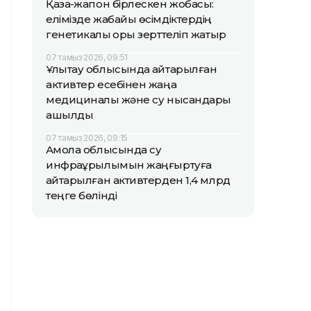
Қазақ-жапон бірлескен жобасы:
елімізде жабайы өсімдіктердің
генетикалық қоры зерттеліп жатыр
07 тамыз 2026, 09:51
Ұлытау облысында қайтарылған
активтер есебінен жаңа
медициналық және су нысандары
ашылды
07 тамыз 2026, 09:15
Ақмола облысында су
инфрақұрылымын жаңғыртуға
қайтарылған активтерден 1,4 млрд
теңге бөлінді