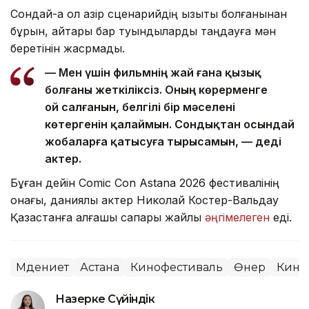
Сондай-ақ ол қазір сценарийдің қызықты болғанынан
бұрын, айтары бар туындыларды таңдауға мән
беретінін жасрмады.
— Мен үшін фильмнің жай ғана қызық
болғаны жеткіліксіз. Оның көрерменге
ой салғанын, белгілі бір мәселені
көтергенін қалаймын. Сондықтан осындай
жобаларға қатысуға тырысамын, — деді
актер.
Бұған дейін Comic Con Astana 2026 фестивалінің
қонағы, даниялық актер Николай Костер-Вальдау
Қазақстанға алғашқы сапары жайлы
әңгімелеген
еді.
Мәдениет
Астана
Кинофестиваль
Өнер
Кино
Назерке Сүйіндік