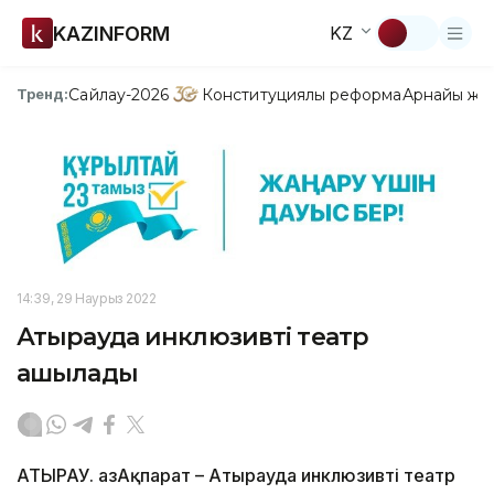
KAZINFORM
KZ
Сайлау-2026
Конституциялық реформа
Арнайы жо
Тренд:
14:39, 29 Наурыз 2022
Атырауда инклюзивті театр
ашылады
АТЫРАУ. ҚазАқпарат – Атырауда инклюзивті театр