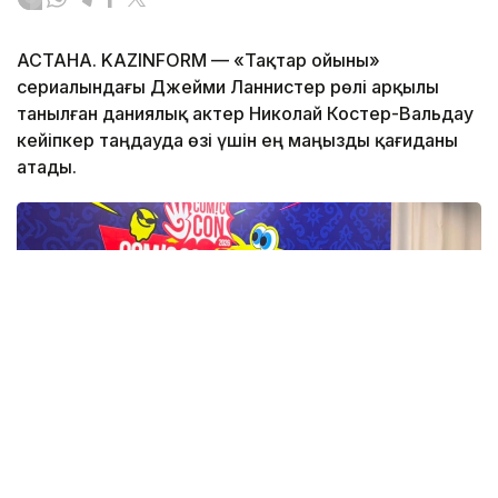
АСТАНА. KAZINFORM — «Тақтар ойыны»
сериалындағы Джейми Ланнистер рөлі арқылы
танылған даниялық актер Николай Костер-Вальдау
кейіпкер таңдауда өзі үшін ең маңызды қағиданы
атады.
Фото: Назерке Сүйіндік/Kazinform