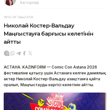
Авторлар
18:50, 06 Тамыз 2026
Николай Костер-Вальдау
Маңғыстауға барғысы келетінін
айтты
АСТАНА. KAZINFORM — Comic Con Astana 2026
фестиваліне қатысу үшін Астанаға келген даниялық
актер Николай Костер-Вальдау Қазақстанға қайта
оралып, Маңғыстауды көргісі келетінін айтты.