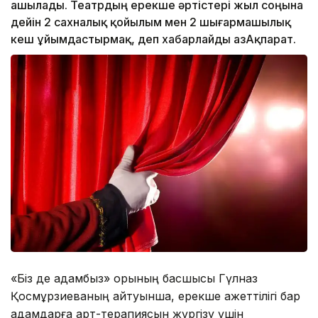
ашылады. Театрдың ерекше әртістері жыл соңына
дейін 2 сахналық қойылым мен 2 шығармашылық
кеш ұйымдастырмақ, деп хабарлайды ҚазАқпарат.
«Біз де адамбыз» қорының басшысы Гүлназ
Қосмұрзиеваның айтуынша, ерекше қажеттілігі бар
адамдарға арт-терапиясын жүргізу үшін