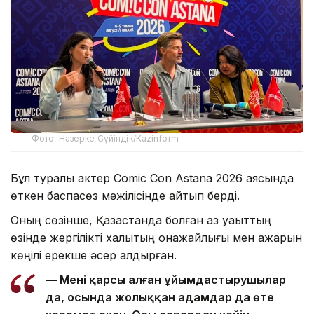
Фото: Назерке Сүйіндік/Kazinform
Бұл туралы актер Comic Con Astana 2026 аясында
өткен баспасөз мәжілісінде айтып берді.
Оның сөзінше, Қазақстанда болған аз уақыттың
өзінде жергілікті халықтың қонақжайлығы мен ақжарқын
көңілі ерекше әсер қалдырған.
— Мені қарсы алған ұйымдастырушылар
да, осында жолыққан адамдар да өте