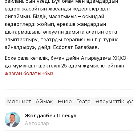
байланысын үзеді. Бұл қоғам мен адамдардың
өздері жасайтын жасанды кедергілер деп
ойлаймын. Біздің мақсатымыз – осындай
кедергілерді жойып, ерекше жандардың
шығармашылық әлеуетін дамыта алатын орта
қалыптастыру, театрды терапияның бір түріне
айналдыру», дейді Есболат Балабаев.
Еске сала кетелік, бұған дейін Атыраудағы ХҚКО-
да мүмкіндігі шектеулі 25 адам жұмыс істейтінін
жазған болатынбыз.
Мәдениет
Аймақ
Өнер
Театр
Әлеуметтік қолд
Жолдасбек Шөпеғұл
Авторлар