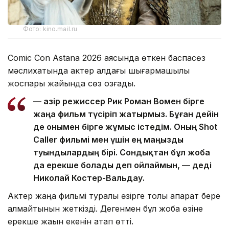
Фото: kino.mail.ru
Comic Con Astana 2026 аясында өткен баспасөз
мәслихатында актер алдағы шығармашылық
жоспары жайында сөз қозғады.
— Қазір режиссер Рик Роман Вомен бірге
жаңа фильм түсіріп жатырмыз. Бұған дейін
де онымен бірге жұмыс істедім. Оның Shot
Caller фильмі мен үшін ең маңызды
туындылардың бірі. Сондықтан бұл жоба
да ерекше болады деп ойлаймын, — деді
Николай Костер-Вальдау.
Актер жаңа фильмі туралы әзірге толық ақпарат бере
алмайтынын жеткізді. Дегенмен бұл жоба өзіне
ерекше жақын екенін атап өтті.