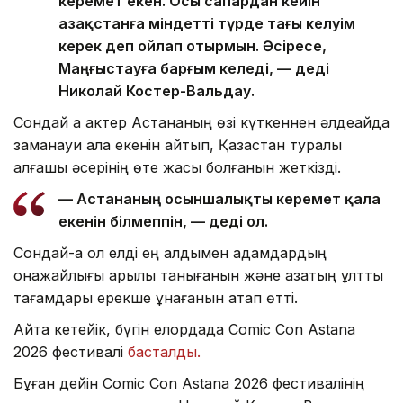
керемет екен. Осы сапардан кейін
Қазақстанға міндетті түрде тағы келуім
керек деп ойлап отырмын. Әсіресе,
Маңғыстауға барғым келеді, — деді
Николай Костер-Вальдау.
Сондай ақ актер Астананың өзі күткеннен әлдеқайда
заманауи қала екенін айтып, Қазақстан туралы
алғашқы әсерінің өте жақсы болғанын жеткізді.
— Астананың осыншалықты керемет қала
екенін білмеппін, — деді ол.
Сондай-ақ ол елді ең алдымен адамдардың
қонақжайлығы арқылы танығанын және қазақтың ұлттық
тағамдары ерекше ұнағанын атап өтті.
Айта кетейік, бүгін елордада Comic Con Astana
2026 фестивалі
басталды.
Бұған дейін Comic Con Astana 2026 фестивалінің