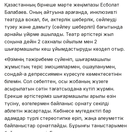
Қазақстанның бірнеше мәрте жеңімпазы Есболат
Балабаев. Оның айтуына қарағанда, инклюзивті
театрда вокал, би, актерлік шеберлік, сөйлеуді
түзеу және дамыту (сөйлеу шеберлігі) бағытында
арнайы үйірме ашылады. Театр әртістері жыл
соңына дейін 2 сахналық қойылым мен 2
шығармашылық кеш ұйымдастыруды көздеп отыр.
«Өзімнің тәжірибеме сүйеніп, шығармашылық
жұмыстың теріс эмоциялармен, оқшауланумен,
сондай-ақ депрессиямен күресуге көмектесетінін
білемін. Сол себептен, осы жобаның жүзеге
асырылатын сәтін тағатсыздана күтіп жүрмін.
Ерекше әртістеріміз шығармашылық арқылы өзін
түсіну, өзгелермен байланыс орнату секілді
қабілетін жақсартады. Көбінесе мүгедектігі бар
адамдар түрлі стереотипке еріп, жаңа әлеуметтік
байланыстар орнатпайды. Бұрынғы таныстарымен