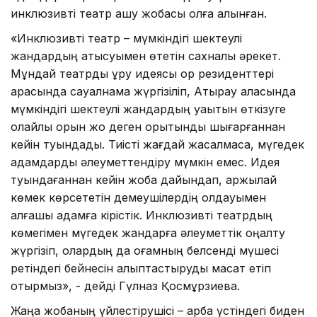
инклюзивті театр ашу жобасы қолға алынған.
«Инклюзивті театр – мүмкіндігі шектеулі
жандардың қатысуымен өтетін сахналық әрекет.
Мұндай театрды құру идеясы қор резиденттері
арасында сауалнама жүргізіліп, Атырау қаласында
мүмкіндігі шектеулі жандардың уақытын өткізуге
қолайлы орын жоқ деген қорытынды шығарғаннан
кейін туындады. Тиісті жағдай жасалмаса, мүгедек
адамдарды әлеуметтендіру мүмкін емес. Идея
туындағаннан кейін жоба дайындап, қаржылай
көмек көрсететін демеушілердің қолдауымен
алғашқы қадамға кірістік. Инклюзивті театрдың
көмегімен мүгедек жандарға әлеуметтік оңалту
жүргізіп, олардың да қоғамның белсенді мүшесі
ретіндегі бейнесін қалыптастыруды мақсат етіп
отырмыз», - дейді Гүлназ Қосмұрзиева.
Жаңа жобаның үйлестірушісі – арба үстіндегі биден