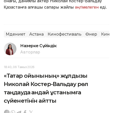
қонағы, даниялық актер Николай Костер-Вальдау
Қазақстанға алғашқы сапары жайлы
әңгімелеген
еді.
Мәдениет
Астана
Кинофестиваль
Өнер
Кино
Назерке Сүйіндік
Авторлар
18:40, 06 Тамыз 2026
«Тақтар ойынының» жұлдызы
Николай Костер-Вальдау рөл
таңдауда қандай ұстанымға
сүйенетінін айтты