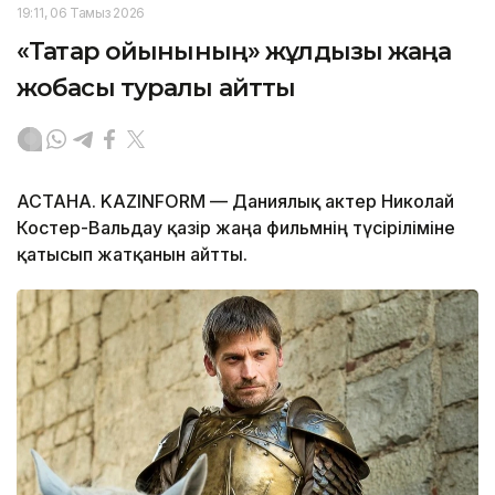
19:11, 06 Тамыз 2026
«Тақтар ойынының» жұлдызы жаңа
жобасы туралы айтты
АСТАНА. KAZINFORM — Даниялық актер Николай
Костер-Вальдау қазір жаңа фильмнің түсіріліміне
қатысып жатқанын айтты.