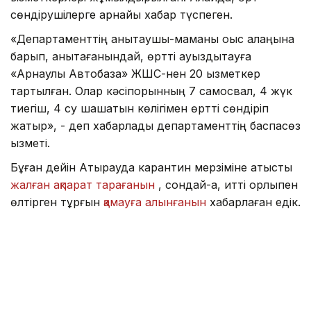
сөндірушілерге арнайы хабар түспеген.
«Департаменттің анықтаушы-маманы қоқыс алаңына
барып, анықтағанындай, өртті ауыздықтауға
«Арнаулы Автобаза» ЖШС-нен 20 қызметкер
тартылған. Олар кәсіпорынның 7 самосвал, 4 жүк
тиегіш, 4 су шашатын көлігімен өртті сөндіріп
жатыр», - деп хабарлады департаменттің баспасөз
қызметі.
Бұған дейін Атырауда карантин мерзіміне қатысты
жалған ақпарат тарағанын
, сондай-ақ, итті қорлықпен
өлтірген тұрғын
қамауға алынғанын
хабарлаған едік.