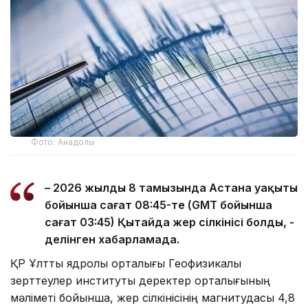
Фото: Анадолы
– 2026 жылдың 8 тамызында Астана уақыты
бойынша сағат 08:45-те (GMT бойынша
сағат 03:45) Қытайда жер сілкінісі болды, -
делінген хабарламада.
ҚР Ұлттық ядролық орталығы Геофизикалық
зерттеулер институты деректер орталығының
мәліметі бойынша, жер сілкінісінің магнитудасы 4,8