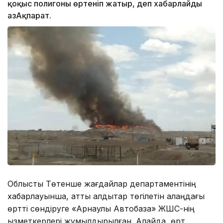
қоқыс полигоны өртеніп жатыр, деп хабарлайды
ҚазАқпарат.
Облыстық Төтенше жағдайлар департаментінің
хабарлауынша, қатты қалдықтар төгілетін алаңдағы
өртті сөндіруге «Арнаулы Автобаза» ЖШС-нің
қызметкерлері жұмылдырылған. Алайда, өрт