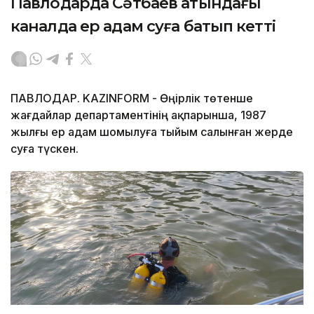
Павлодарда Сәтбаев атындағы
каналда ер адам суға батып кетті
ПАВЛОДАР. KAZINFORM - Өңірлік төтенше
жағдайлар департаментінің ақпарынша, 1987
жылғы ер адам шомылуға тыйым салынған жерде
суға түскен.