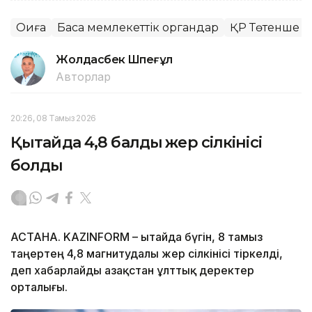
Оқиға
Басқа мемлекеттік органдар
ҚР Төтенше ж
Жолдасбек Шөпеғұл
Авторлар
20:26, 08 Тамыз 2026
Қытайда 4,8 балдық жер сілкінісі
болды
АСТАНА. KAZINFORM – Қытайда бүгін, 8 тамыз
таңертең 4,8 магнитудалы жер сілкінісі тіркелді,
деп хабарлайды Қазақстан ұлттық деректер
орталығы.