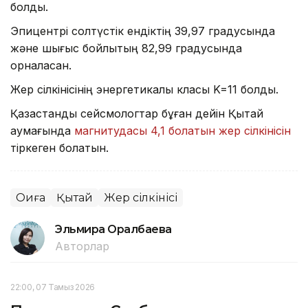
болды.
Эпицентрі солтүстік ендіктің 39,97 градусында
және шығыс бойлықтың 82,99 градусында
орналасқан.
Жер сілкінісінің энергетикалық класы K=11 болды.
Қазақстандық сейсмологтар бұған дейін Қытай
аумағында
магнитудасы 4,1 болатын жер сілкінісін
тіркеген болатын.
Оқиға
Қытай
Жер сілкінісі
Эльмира Оралбаева
Авторлар
22:00, 07 Тамыз 2026