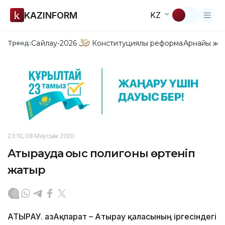
KAZINFORM
KZ
Сайлау-2026
Конституциялық реформа
Арнайы жо
Тренд:
23:10, 08 Маусым 2020
Атырауда қоқыс полигоны өртеніп
жатыр
АТЫРАУ. ҚазАқпарат – Атырау қаласының іргесіндегі