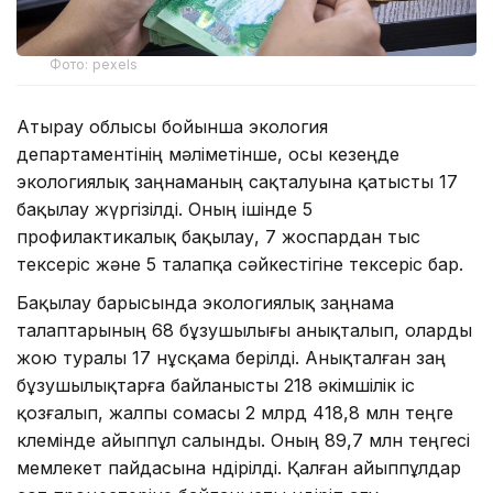
Фото: pexels
Атырау облысы бойынша экология
департаментінің мәліметінше, осы кезеңде
экологиялық заңнаманың сақталуына қатысты 17
бақылау жүргізілді. Оның ішінде 5
профилактикалық бақылау, 7 жоспардан тыс
тексеріс және 5 талапқа сәйкестігіне тексеріс бар.
Бақылау барысында экологиялық заңнама
талаптарының 68 бұзушылығы анықталып, оларды
жою туралы 17 нұсқама берілді. Анықталған заң
бұзушылықтарға байланысты 218 әкімшілік іс
қозғалып, жалпы сомасы 2 млрд 418,8 млн теңге
көлемінде айыппұл салынды. Оның 89,7 млн теңгесі
мемлекет пайдасына өндірілді. Қалған айыппұлдар