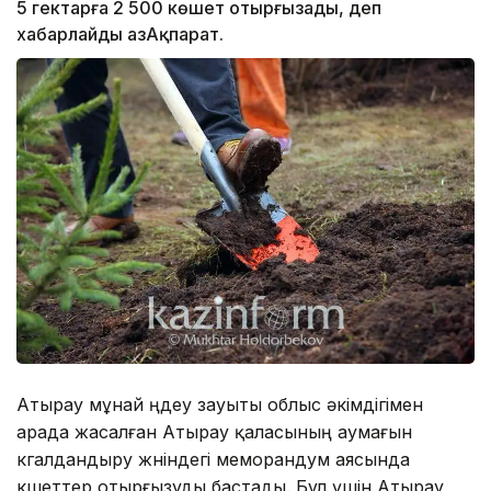
5 гектарға 2 500 көшет отырғызады, деп
хабарлайды ҚазАқпарат.
Атырау мұнай өңдеу зауыты облыс әкімдігімен
арада жасалған Атырау қаласының аумағын
көгалдандыру жөніндегі меморандум аясында
көшеттер отырғызуды бастады. Бұл үшін Атырау