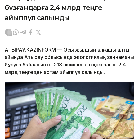
бұзғандарға 2,4 млрд теңге
айыппұл салынды
АТЫРАУ.KAZINFORM — Осы жылдың алғашы алты
айында Атырау облысында экологиялық заңнаманы
бұзуға байланысты 218 әкімшілік іс қозғалып, 2,4
млрд теңгеден астам айыппұл салынды.