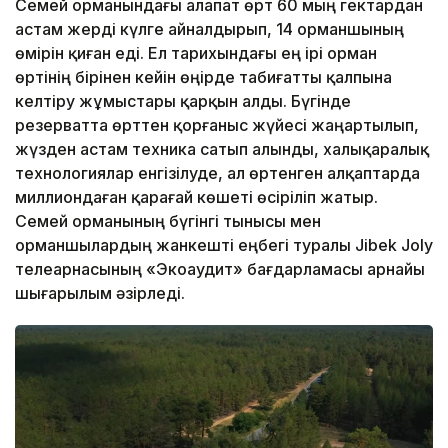
Семей орманындағы алапат өрт 60 мың гектардан
астам жерді күлге айналдырып, 14 орманшының
өмірін қиған еді. Ел тарихындағы ең ірі орман
өртінің бірінен кейін өңірде табиғатты қалпына
келтіру жұмыстары қарқын алды. Бүгінде
резерватта өрттен қорғаныс жүйесі жаңартылып,
жүзден астам техника сатып алынды, халықаралық
технологиялар енгізілуде, ал өртенген алқаптарда
миллиондаған қарағай көшеті өсіріліп жатыр.
Семей орманының бүгінгі тынысы мен
орманшылардың жанкешті еңбегі туралы Jibek Joly
телеарнасының «Экоаудит» бағдарламасы арнайы
шығарылым әзірледі.