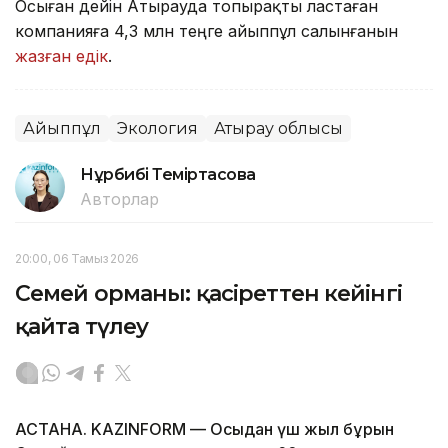
Осыған дейін Атырауда топырақты ластаған
компанияға 4,3 млн теңге айыппұл салынғанын
жазған едік
.
Айыппұл
Экология
Атырау облысы
Нұрбибі Теміртасова
Авторлар
20:00, 06 Тамыз 2026
Семей орманы: қасіреттен кейінгі
қайта түлеу
АСТАНА. KAZINFORM — Осыдан үш жыл бұрын