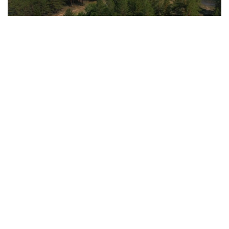
Видеодан алынған скрин
Бес жылда 115 млн ағаш егілді
Семей орманындағы Каштак орманшылығының
басшысы Дидар Қабылхановтың айтуынша,
мамандар өрттен зардап шеккен алқаптарды
тазалап, қайта орман өсіру жұмыстарын жүргізуде.
Өртенген ағаштар кесіліп, қалдықтар қыс
мезгілінде жойылады. Одан кейін көшет отырғызу
кезеңі басталады.