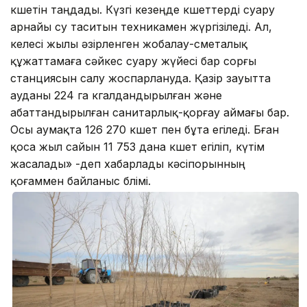
көшетін таңдады. Күзгі кезеңде көшеттерді суару
арнайы су таситын техникамен жүргізіледі. Ал,
келесі жылы әзірленген жобалау-сметалық
құжаттамаға сәйкес суару жүйесі бар сорғы
станциясын салу жоспарлануда. Қазір зауытта
ауданы 224 га көгалдандырылған және
абаттандырылған санитарлық-қорғау аймағы бар.
Осы аумақта 126 270 көшет пен бұта егіледі. Бған
қоса жыл сайын 11 753 дана көшет егіліп, күтім
жасалады» -деп хабарлады кәсіпорынның
қоғаммен байланыс бөлімі.