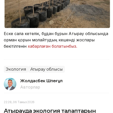
Еске сала кетелік, бұдан бұрын Атырау облысында
орман қорын молайтудың кешенді жоспары
бекітілгенін
хабарлаған болатынбыз.
Экология
Атырау облысы
Жолдасбек Шөпеғұл
Авторлар
22:28, 06 Тамыз 2026
Атырауда экология талаптарын