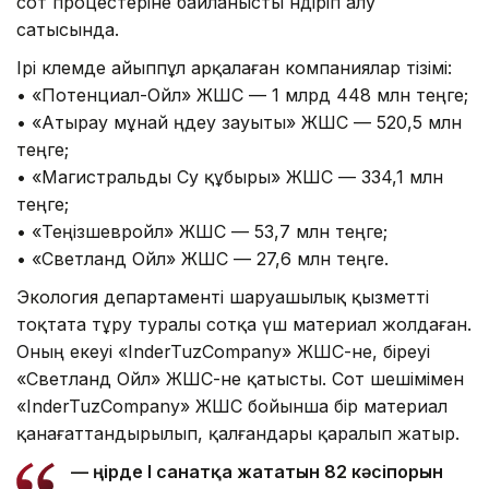
сот процестеріне байланысты өндіріп алу
сатысында.
Ірі көлемде айыппұл арқалаған компаниялар тізімі:
• «Потенциал-Ойл» ЖШС — 1 млрд 448 млн теңге;
• «Атырау мұнай өңдеу зауыты» ЖШС — 520,5 млн
теңге;
• «Магистральды Су құбыры» ЖШС — 334,1 млн
теңге;
• «Теңізшевройл» ЖШС — 53,7 млн теңге;
• «Светланд Ойл» ЖШС — 27,6 млн теңге.
Экология департаменті шаруашылық қызметті
тоқтата тұру туралы сотқа үш материал жолдаған.
Оның екеуі «InderTuzCompany» ЖШС-не, біреуі
«Светланд Ойл» ЖШС-не қатысты. Сот шешімімен
«InderTuzCompany» ЖШС бойынша бір материал
қанағаттандырылып, қалғандары қаралып жатыр.
— Өңірде І санатқа жататын 82 кәсіпорын