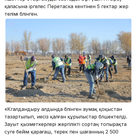
қаласына іргелес Перетаска кентінен 5 гектар жер
телімі бөлінген.
«Көгалдандыру алдында бөлінген аумақ қоқыстан
тазартылып, иесіз қалған құрылыстар бөлшектелді.
Зауыт қызметкерлері жергілікті сортаң топырақта
өсуге бейім қарағаш, терек пен шағанның 2 500