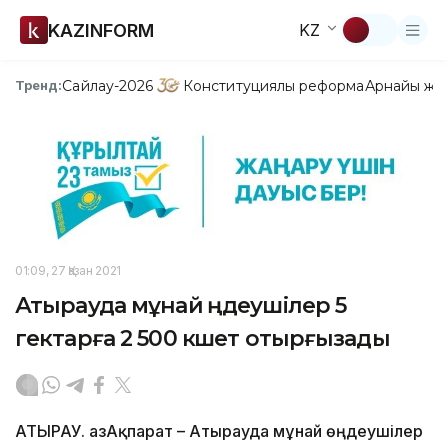
KAZINFORM
KZ
Сайлау-2026
Конституциялық реформа
Арнайы жо
Тренд:
01:09, 27 Қазан 2021
Атырауда мұнай өңдеушілер 5
гектарға 2 500 көшет отырғызады
АТЫРАУ. ҚазАқпарат – Атырауда мұнай өңдеушілер