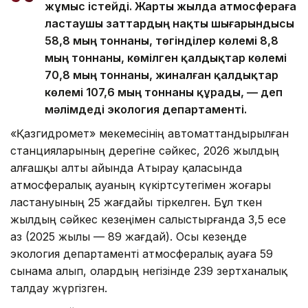
жұмыс істейді. Жарты жылда атмосфераға
ластаушы заттардың нақты шығарындысы
58,8 мың тоннаны, төгінділер көлемі 8,8
мың тоннаны, көмілген қалдықтар көлемі
70,8 мың тоннаны, жиналған қалдықтар
көлемі 107,6 мың тоннаны құрады, — деп
мәлімдеді экология департаменті.
«Қазгидромет» мекемесінің автоматтандырылған
станцияларының дерегіне сәйкес, 2026 жылдың
алғашқы алты айында Атырау қаласында
атмосфералық ауаның күкіртсутегімен жоғары
ластануының 25 жағдайы тіркелген. Бұл өткен
жылдың сәйкес кезеңімен салыстырғанда 3,5 есе
аз (2025 жылы — 89 жағдай). Осы кезеңде
экология департаменті атмосфералық ауаға 59
сынама алып, олардың негізінде 239 зертханалық
талдау жүргізген.