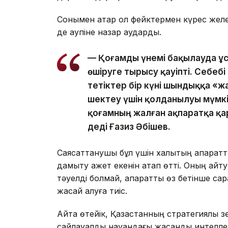
Сонымен қатар ол фейктермен күрес желеу
де қаупіне назар аударды.
— Қоғамды үнемі бақылауда ұста
өшіруге тырысу қауіпті. Себеб
тетіктер бір күні шындыққа «ж
шектеу үшін қолданылуы мүмкі
қоғамның жалған ақпаратқа қа
деді Ғазиз Әбішев.
Саясаттанушы бұл үшін халықтың ақпаратт
дамыту қажет екенін атап өтті. Оның айту
тәуелді болмай, ақпаратты өз бетінше са
жасай алуға тиіс.
Айта өтейік, Қазақстанның стратегиялық 
сайлауалды науқандағы жасанды интеллек