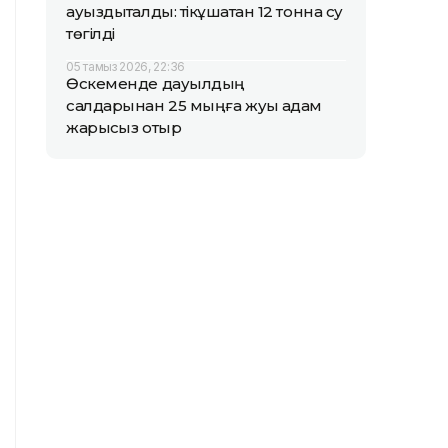
ауыздықталды: тікұшақтан 12 тонна су
төгілді
05 тамыз 2026, 22:36
Өскеменде дауылдың
салдарынан 25 мыңға жуық адам
жарықсыз отыр