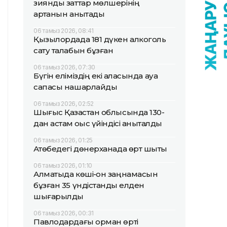
зиянды заттар мөлшерінің
артқанын анықтады
06 тамыз 2026, 08:41
Қызылордада 181 дүкен алкоголь
сату талабын бұзған
06 тамыз 2026, 07:30
Бүгін еліміздің екі қаласында ауа
сапасы нашарлайды
06 тамыз 2026, 02:52
Шығыс Қазақстан облысында 130-
дан астам қоқыс үйіндісі анықталды
06 тамыз 2026, 01:25
Ақтөбедегі дөнерханада өрт шықты
06 тамыз 2026, 01:10
Алматыда көші-қон заңнамасын
бұзған 35 үндістандық елден
шығарылды
06 тамыз 2026, 00:31
Павлодардағы орман өрті