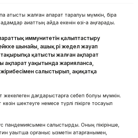
қа қатысты жалған ақпарат таралуы мүмкін, бірақ
дамдар ақиқаттың қайда екенін өзі-ақ аңғарады.
параттық иммунитетін қалыптастыру
ейкке шынайы, ашық әрі жедел жауап
і тақырыпқа қатысты жалған ақпарат
ы ақпарат уақытында жарияланса,
 тәжірибесімен салыстырып, ақиқатқа
ат жекелеген дағдарыстарға себеп болуы мүмкін.
көзін шектеуге немесе түрлі пікірге тосқауыл
с пандемиясымен салыстырды. Оның пікірінше,
тин уақытша қорғаныс қызметін атқарғанымен,