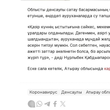
Облыстық денсаулық сақтау басқармасыны
етуінше, өңірдегі ауруханаларда су тап
«Қазір күннің ыстықтығына сәйкес, меке
құралдары қолданылады. Дегенмен, қазіргі
шалдыққандықтан, ауруханада мұндай желд
әсерін тигізуі мүмкін. Сол себептен, науқ
қажетті заттар әкелінетін болса, біз қарсыл
жүріп тұр», - деді Нұрлыбек Қабдықапаро
Еске сала кетелік, Атырау облысында
ка
Коронавирус
Денсаулық
Атырау об