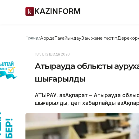
KAZINFORM
Ақорда
Тағайындау
Заң және тәртіп
Дерекқор
Тренд:
18:51, 12 Шілде 2020
Атырауда облыстық ауруха
шығарылды
АТЫРАУ. ҚазАқпарат – Атырауда облы
шығарылды, деп хабарлайды ҚазАқпара