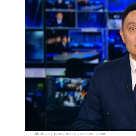
Jibek Joly телеарнасы эфирінен скрин