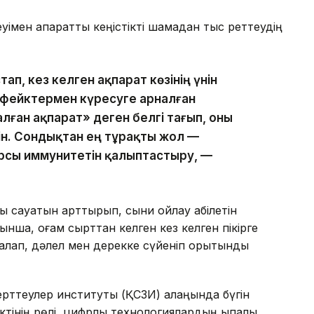
імен ақпараттық кеңістікті шамадан тыс реттеудің
п, кез келген ақпарат көзінің үнін
і фейктермен күресуге арналған
алған ақпарат» деген белгі тағып, оны
н. Сондықтан ең тұрақты жол —
рсы иммунитетін қалыптастыру, —
ық сауатын арттырып, сыни ойлау қабілетін
ынша, қоғам сырттан келген кез келген пікірге
ралап, дәлел мен дерекке сүйеніп қорытынды
зерттеулер институты (ҚСЗИ) алаңында бүгін
тінің рөлі, цифрлық технологиялардың ықпалы