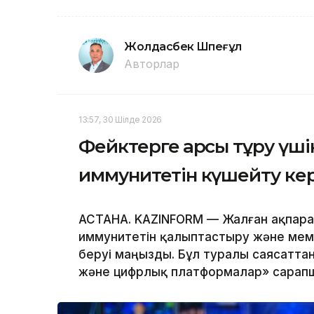
Жолдасбек Шөпеғұл
Авторлар
13:57, 30 Шілде 2026
Фейктерге қарсы тұру үшін
иммунитетін күшейту ке
АСТАНА. KAZINFORM — Жалған ақпара
иммунитетін қалыптастыру және мем
беруі маңызды. Бұл туралы саясатта
және цифрлық платформалар» сарап