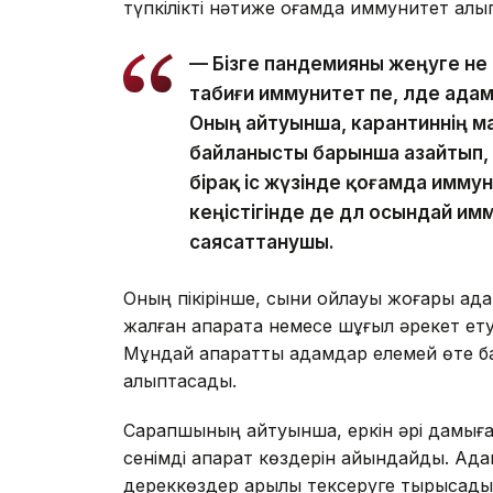
түпкілікті нәтиже қоғамда иммунитет қалып
— Бізге пандемияны жеңуге не 
табиғи иммунитет пе, әлде ад
Оның айтуынша, карантиннің 
байланысты барынша азайтып,
бірақ іс жүзінде қоғамда имму
кеңістігінде де дәл осындай и
саясаттанушы.
Оның пікірінше, сыни ойлауы жоғары адам
жалған ақпаратқа немесе шұғыл әрекет ет
Мұндай ақпаратты адамдар елемей өте ба
қалыптасады.
Сарапшының айтуынша, еркін әрі дамыған 
сенімді ақпарат көздерін айқындайды. Ада
дереккөздер арқылы тексеруге тырысады