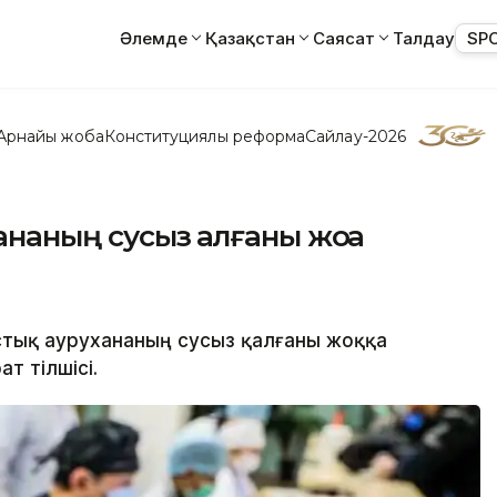
Әлемде
Қазақстан
Саясат
Талдау
SP
Арнайы жоба
Конституциялық реформа
Сайлау-2026
наның сусыз қалғаны жоққа
стық аурухананың сусыз қалғаны жоққа
т тілшісі.