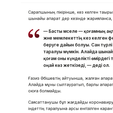
Сарапшының пікірінше, кез келген тақырып
шынайы ақпарат дер кезінде жарияланса, а
— Басты мәселе — қоғамның ақ
және мемлекеттің кез келген ф
беруге дайын болуы. Сан түрл
таралуы мүмкін. Алайда шынай
қоғам оны күнделікті өмірдегі
оңай көз жеткізеді, — деді ол.
Ғазиз Әбішевтің айтуынша, жалған ақпар
Алайда мұны сылтауратып, барлық ақпарат 
қоюға болмайды.
Саясаттанушы бұл жағдайды коронавиру
індеттің таралуына қарсы енгізілген каран