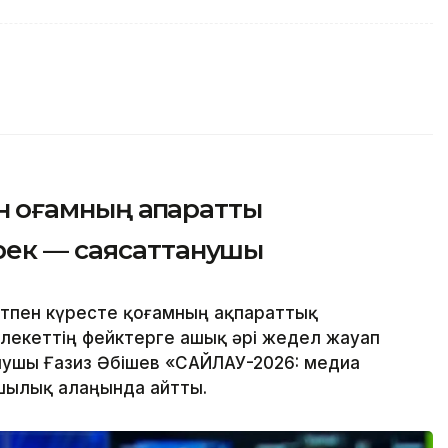
 қоғамның ақпараттық
рек — саясаттанушы
тпен күресте қоғамның ақпараттық
лекеттің фейктерге ашық әрі жедел жауап
нушы Ғазиз Әбішев «САЙЛАУ-2026: медиа
шылық алаңында айтты.