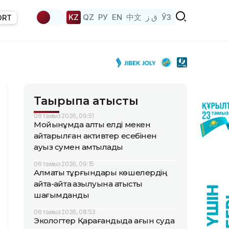
KZ
QZ
РУ
EN
中文
ق ز
ЎЗ
ORT
Тақырыпқа қатысты
06 тамыз 2026, 09:51
Мойынқұмда алты елді мекен
қайтарылған активтер есебінен
ауыз сумен қамтылады
06 тамыз 2026, 09:15
Алматы тұрғындары көшелердің
қайта-қайта қазылуына қатысты
шағымданды
06 тамыз 2026, 08:53
Экологтер Қарағандыда ағын суда