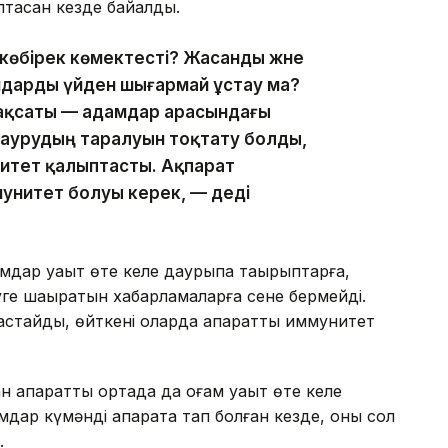
тасқан кезде байқалды.
көбірек көмектесті? Жасанды және
амдарды үйден шығармай ұстау ма?
мақсаты — адамдар арасындағы
 аурудың таралуын тоқтату болды,
нитет қалыптасты. Ақпарат
ммунитет болуы керек, — деді
дар уақыт өте келе даурықпа тақырыптарға,
уге шақыратын хабарламаларға сене бермейді.
стайды, өйткені оларда ақпараттық иммунитет
ақпараттық ортада да қоғам уақыт өте келе
мдар күмәнді ақпаратқа тап болған кезде, оны сол
.