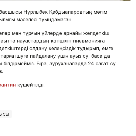
ң басшысы Нұрлыбек Қабдықапаровтың мәлім
шылығы мәселесі туындамаған.
мелер мен тұрғын үйлерде арнайы желдеткіш
 уақытта науқастардың көпшілігі пневмонияға
еткіштерді қолдану келеңсіздік тудырып, емге
астарға ішуге пайдалану үшін ауыз су, басқа да
ық білдірмейміз. Бірақ, ауруханаларда 24 сағат су
в.
рантин
күшейтілді.
лысы