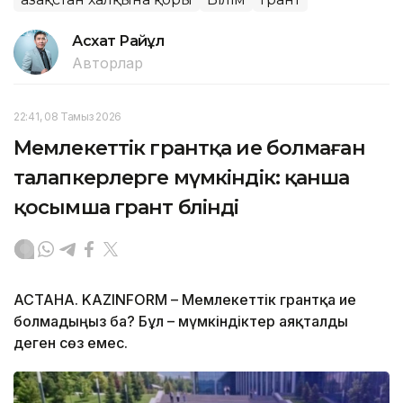
Асхат Райқұл
Авторлар
22:41, 08 Тамыз 2026
Мемлекеттік грантқа ие болмаған
талапкерлерге мүмкіндік: қанша
қосымша грант бөлінді
АСТАНА. KAZINFORM – Мемлекеттік грантқа ие
болмадыңыз ба? Бұл – мүмкіндіктер аяқталды
деген сөз емес.