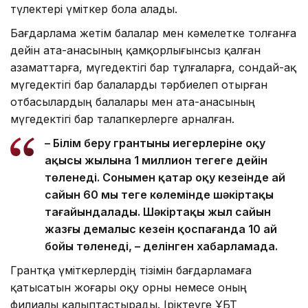
түлектері үміткер бола алады.
Бағдарлама жетім балалар мен кәмелетке толғанға
дейін ата-анасының қамқорлығынсыз қалған
азаматтарға, мүгедектігі бар тұлғаларға, сондай-ақ
мүгедектігі бар балаларды тәрбиелеп отырған
отбасылардың балалары мен ата-анасының
мүгедектігі бар талапкерлерге арналған.
– Білім беру грантының иегерлеріне оқу
ақысы жылына 1 миллион теңгеге дейін
төленеді. Сонымен қатар оқу кезеңінде ай
сайын 60 мың теңге көлемінде шәкіртақы
тағайындалады. Шәкіртақы жыл сайын
жазғы демалыс кезеңін қоспағанда 10 ай
бойы төленеді, – делінген хабарламада.
Грантқа үміткерлердің тізімін бағдарламаға
қатысатын жоғары оқу орны немесе оның
филиалы қалыптастырады. Іріктеуге ҰБТ