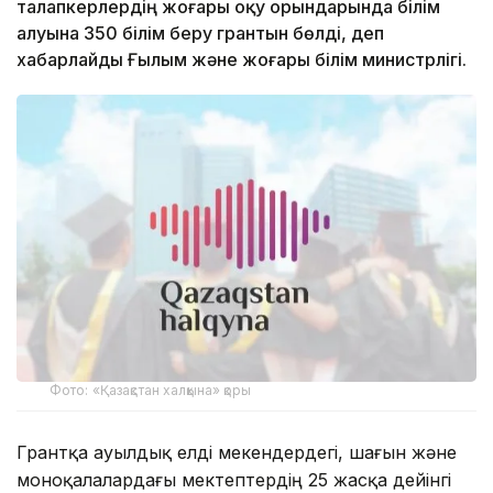
талапкерлердің жоғары оқу орындарында білім
алуына 350 білім беру грантын бөлді, деп
хабарлайды Ғылым және жоғары білім министрлігі.
Фото: «Қазақстан халқына» қоры
Грантқа ауылдық елді мекендердегі, шағын және
моноқалалардағы мектептердің 25 жасқа дейінгі