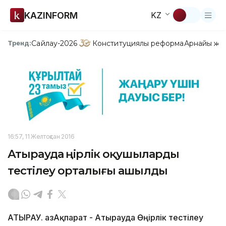
KAZINFORM
KZ
Сайлау-2026
Конституциялық реформа
Арнайы жо
Тренд:
16:57, 11 Желтоқсан 2016
Атырауда өңірлік оқушыларды
тестілеу орталығы ашылды
АТЫРАУ. ҚазАқпарат - Атырауда Өңірлік тестілеу