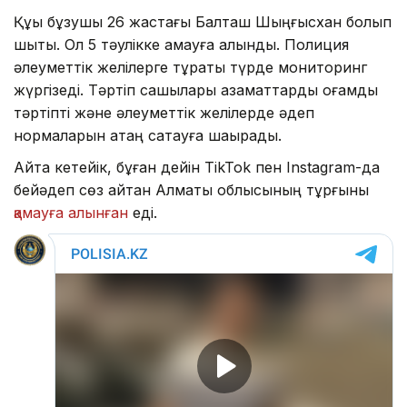
Құқық бұзушы 26 жастағы Балташ Шыңғысхан болып
шықты. Ол 5 тәулікке қамауға алынды. Полиция
әлеуметтік желілерге тұрақты түрде мониторинг
жүргізеді. Тәртіп сақшылары азаматтарды қоғамдық
тәртіпті және әлеуметтік желілерде әдеп
нормаларын қатаң сақтауға шақырады.
Айта кетейік, бұған дейін TikTok пен Instagram-да
бейәдеп сөз айтқан Алматы облысының тұрғыны
қамауға алынған
еді.