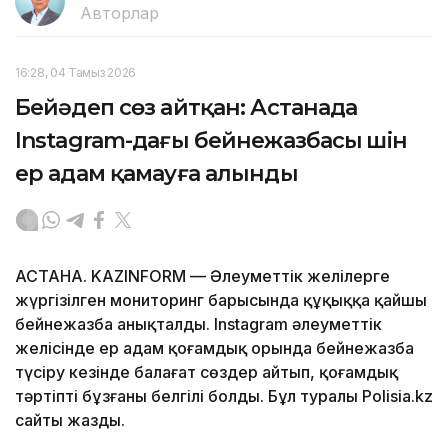
Авторлар
16:28, 04 Тамыз 2026
Бейәдеп сөз айтқан: Астанада
Instagram-дағы бейнежазбасы үшін
ер адам қамауға алынды
АСТАНА. KAZINFORM — Әлеуметтік желілерге
жүргізілген мониторинг барысында құқыққа қайшы
бейнежазба анықталды. Instagram әлеуметтік
желісінде ер адам қоғамдық орында бейнежазба
түсіру кезінде балағат сөздер айтып, қоғамдық
тәртіпті бұзғаны белгілі болды. Бұл туралы Polisia.kz
сайты жазды.