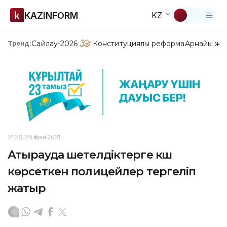
KAZINFORM
KZ
Сайлау-2026
Конституциялық реформа
Арнайы жо
Тренд:
21:28, 26 Қазан 2021
Атырауда шетелдіктерге күш
көрсеткен полицейлер тергеліп
жатыр