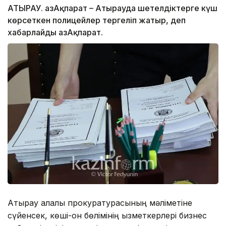
АТЫРАУ. ҚазАқпарат – Атырауда шетелдіктерге күш
көрсеткен полицейлер тергеліп жатыр, деп
хабарлайды ҚазАқпарат.
Атырау қалалық прокуратурасының мәліметіне
сүйенсек, көші-қон бөлімінің қызметкерлері бизнес