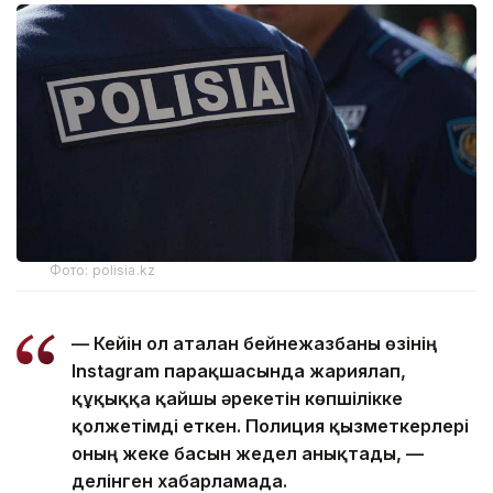
Фото: polisia.kz
— Кейін ол аталған бейнежазбаны өзінің
Instagram парақшасында жариялап,
құқыққа қайшы әрекетін көпшілікке
қолжетімді еткен. Полиция қызметкерлері
оның жеке басын жедел анықтады, —
делінген хабарламада.