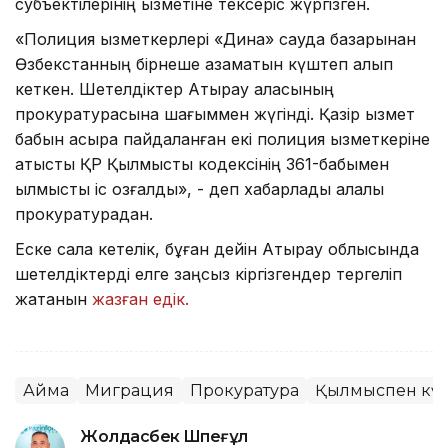
субъектілерінің қызметіне тексеріс жүргізген.
«Полиция қызметкерлері «Дина» сауда базарынан
Өзбекстанның бірнеше азаматын күштеп алып
кеткен. Шетелдіктер Атырау қаласының
прокуратурасына шағыммен жүгінді. Қазір қызмет
бабын асыра пайдаланған екі полиция қызметкеріне
қатысты ҚР Қылмыстық кодексінің 361-бабымен
қылмыстық іс қозғалды», - деп хабарлады қалалық
прокуратурадан.
Еске сала кетелік, бұған дейін Атырау облысында
шетелдіктерді елге заңсыз кіргізгендер тергеліп
жатқанын
жазған едік.
Аймақ
Миграция
Прокуратура
Қылмыспен кү
Жолдасбек Шөпеғұл