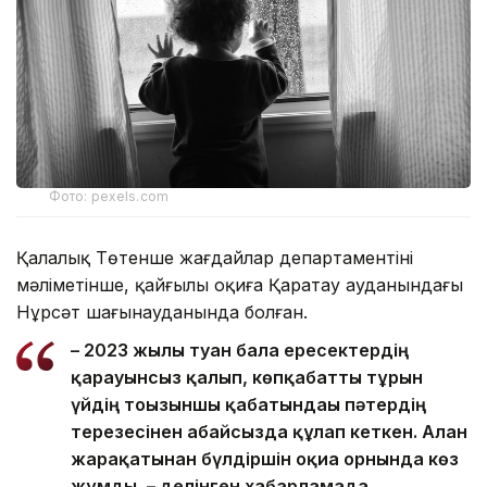
Фото: pexels.com
Қалалық Төтенше жағдайлар департаментінің
мәліметінше, қайғылы оқиға Қаратау ауданындағы
Нұрсәт шағынауданында болған.
– 2023 жылы туған бала ересектердің
қарауынсыз қалып, көпқабатты тұрғын
үйдің тоғызыншы қабатындағы пәтердің
терезесінен абайсызда құлап кеткен. Алған
жарақатынан бүлдіршін оқиға орнында көз
жұмды, – делінген хабарламада.