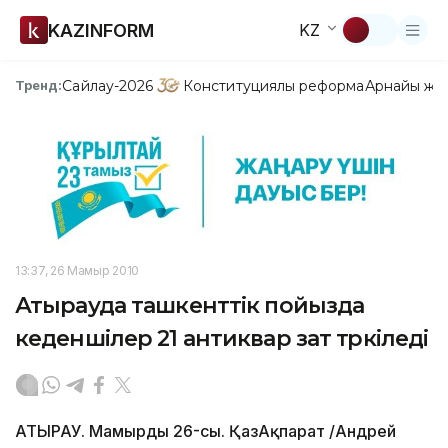
KAZINFORM
KZ
Сайлау-2026
Конституциялық реформа
Арнайы жо
Тренд:
13:37, 26 Мамыр 2010
Атырауда ташкенттік пойызда
кеденшілер 21 антиквар зат тәркіледі
АТЫРАУ. Мамырдың 26-сы. ҚазАқпарат /Андрей