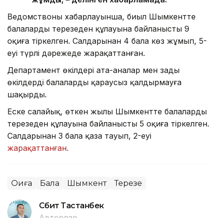
Ведомствоның хабарлауынша, биыл Шымкентте
балалардың терезеден құлауына байланысты 9
оқиға тіркелген. Салдарынан 4 бала көз жұмып, 5-
еуі түрлі дәрежеде жарақаттанған.
Департамент өкілдері ата-аналар мен заңды
өкілдерді балаларды қараусыз қалдырмауға
шақырды.
Еске салайық, өткен жылы Шымкентте балалардың
терезеден құлауына байланысты 5 оқиға тіркелген.
Салдарынан 3 бала қаза тауып, 2-еуі
жарақаттанған.
Оқиға
Бала
Шымкент
Терезе
Сәбит Тастанбек
Авторлар