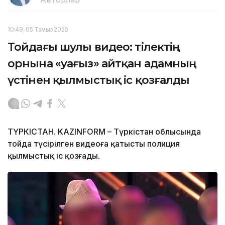
10:49, 05 Тамыз 2026
Тойдағы шулы видео: тілектің
орнына «уағыз» айтқан адамның
үстінен қылмыстық іс қозғалды
ТҮРКІСТАН. KAZINFORM – Түркістан облысында
тойда түсірілген видеоға қатысты полиция
қылмыстық іс қозғады.