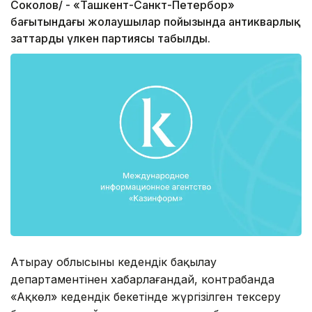
Соколов/ - «Ташкент-Санкт-Петербор»
бағытындағы жолаушылар пойызында антикварлық
заттардың үлкен партиясы табылды.
Атырау облысының кедендік бақылау
департаментінен хабарлағандай, контрабанда
«Ақкөл» кедендік бекетінде жүргізілген тексеру