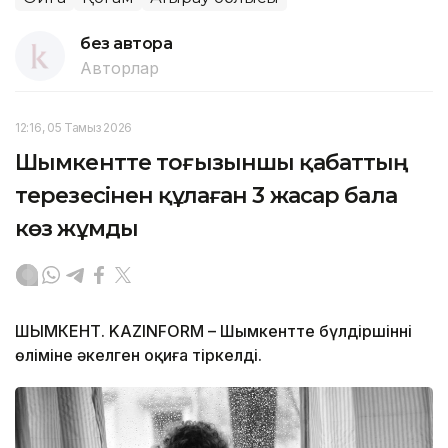
без автора
Авторлар
12:16, 05 Тамыз 2026
Шымкентте тоғызыншы қабаттың
терезесінен құлаған 3 жасар бала
көз жұмды
ШЫМКЕНТ. KAZINFORM – Шымкентте бүлдіршіннің
өліміне әкелген оқиға тіркелді.