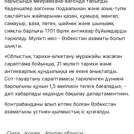
барысында мейрамхана-вагонда табылды.
Кеденшілер вагонның подвалынан және азық-түлік
сақтайтын жайларынан қазан, құмыра, мангал,
самауыр, ваза, леген, шәйнек және шыныаяқ
сияқты барлығы 1701 бірлік антиквар бұйымдарды
тәркіледі. Мүліктің иесі - Өзбекстан азаматы болып
шықты.
«Облыстық тарихи-өлкетану мұражайы жасаған
сараптама бойынша, 21 мүліктің тарихи және
антикварлық құндылыққа ие екені анықталды.
Сот-тауартану сараптамасы тәркіленген дүниенің
барлығының құнын 1,5 миллион теңгеге бағалады», -
деп хабарлады кедендік бақылау департаментінен.
Контрабанданы алып өтпек болған Өзбекстан
азаматының үстінен қылмыстық іс қозғалды.
Оқиға
Қоғам
Атырау облысы