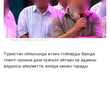
Фото: t.me/POLICE_of_KZ
Түркістан облысында өткен тойлардың бірінде
тілектің орнына діни «уағыз» айтқан ер адамның
видеосы әлеуметтік желіде кеңінен тарады.
Бейнежазбада ол тойларда арақтың қойылмай
жүргенін құптайтынын айтып, ендігі кезекте
музыкадан бас тарту керектігін жеткізген. Сондай-
ақ ерлер мен әйелдердің бірге отыруын шариғатқа
қайшы деп бағалап, мұсылмандардың діни
талаптарды қатаң ұстануы қажет екенін
айтқан.