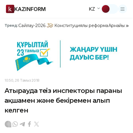
KAZINFORM
KZ
Сайлау-2026
Конституциялық реформа
Арнайы жо
Тренд:
10:50, 26 Тамыз 2018
Атырауда теңіз инспекторы параны
ақшамен және бекіремен алып
келген