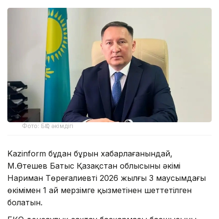
Фото: БҚО әкімдігі
Kazinform бұдан бұрын хабарлағанындай,
М.Өтешев Батыс Қазақстан облысының әкімі
Нариман Төреғалиевтің 2026 жылғы 3 маусымдағы
өкімімен 1 ай мерзімге қызметінен шеттетілген
болатын.