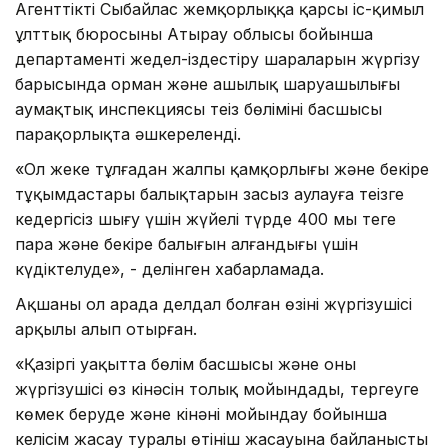
Агенттіктің Сыбайлас жемқорлыққа қарсы іс-қимыл
ұлттық бюросының Атырау облысы бойынша
департаменті жедел-іздестіру шараларын жүргізу
барысында орман және аңшылық шаруашылығы
аумақтық инспекциясы теңіз бөлімінің басшысы
парақорлықта әшкереленді.
«Ол жеке тұлғадан жалпы қамқорлығы және бекіре
тұқымдастары балықтарын заңсыз аулауға теңізге
кедергісіз шығу үшін жүйелі түрде 400 мың теңге
пара және бекіре балығын алғандығы үшін
күдіктелуде», - делінген хабарламада.
Ақшаны ол арада делдал болған өзінің жүргізушісі
арқылы алып отырған.
«Қазіргі уақытта бөлім басшысы және оның
жүргізушісі өз кінәсін толық мойындады, тергеуге
көмек беруде және кінәні мойындау бойынша
келісім жасау туралы өтініш жасауына байланысты