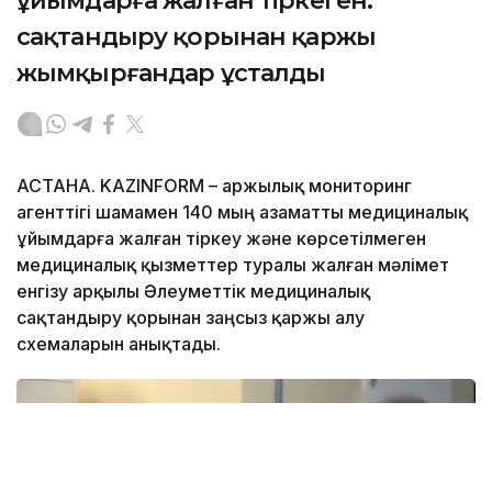
ұйымдарға жалған тіркеген:
сақтандыру қорынан қаржы
жымқырғандар ұсталды
АСТАНА. KAZINFORM – Қаржылық мониторинг
агенттігі шамамен 140 мың азаматты медициналық
ұйымдарға жалған тіркеу және көрсетілмеген
медициналық қызметтер туралы жалған мәлімет
енгізу арқылы Әлеуметтік медициналық
сақтандыру қорынан заңсыз қаржы алу
схемаларын анықтады.