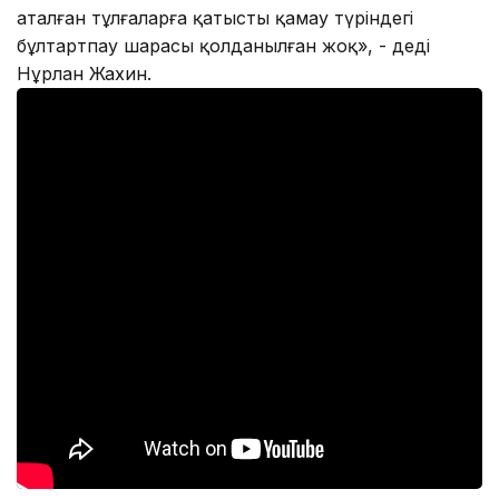
аталған тұлғаларға қатысты қамау түріндегі
бұлтартпау шарасы қолданылған жоқ», - деді
Нұрлан Жахин.