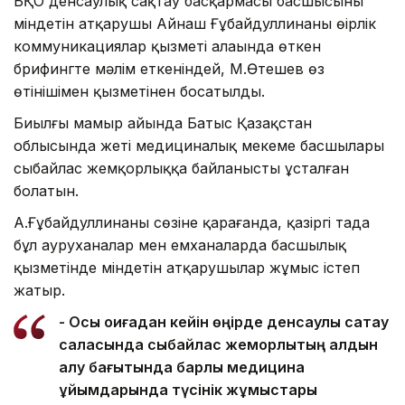
БҚО денсаулық сақтау басқармасы басшысының
міндетін атқарушы Айнаш Ғұбайдуллинаның өңірлік
коммуникациялар қызметі алаңында өткен
брифингте мәлім еткеніндей, М.Өтешев өз
өтінішімен қызметінен босатылды.
Биылғы мамыр айында Батыс Қазақстан
облысында жеті медициналық мекеме басшылары
сыбайлас жемқорлыққа байланысты ұсталған
болатын.
А.Ғұбайдуллинаның сөзіне қарағанда, қазіргі таңда
бұл ауруханалар мен емханаларда басшылық
қызметінде міндетін атқарушылар жұмыс істеп
жатыр.
- Осы оқиғадан кейін өңірде денсаулық сақтау
саласында сыбайлас жемқорлықтың алдын
алу бағытында барлық медицина
ұйымдарында түсінік жұмыстары