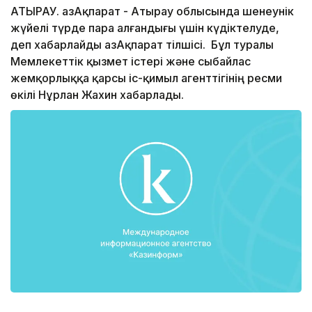
АТЫРАУ. ҚазАқпарат - Атырау облысында шенеунік
жүйелі түрде пара алғандығы үшін күдіктелуде,
деп xабарлайды ҚазАқпарат тілшісі. Бұл туралы
Мемлекеттік қызмет істері және сыбайлас
жемқорлыққа қарсы іс-қимыл агенттігінің ресми
өкілі Нұрлан Жахин хабарлады.