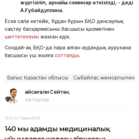
жүргізіліп, арнайы семинар өткізілді, - деді
А.Ғұбайдуллина.
Еске сала кетейік, бұдан бұрын БҚО денсаулық
сақтау басқармасының басшысы қызметінен
шеттетілгенін
жазған едік.
Сондай-ақ БҚО-да пара алған аудандық аурухана
басшысы үш жылға
сотталды.
Батыс Қазақстан облысы
Сыбайлас жемқорлықпен 
Ғайсағали Сейтақ
Авторлар
10:11, 03 Тамыз 2026
140 мың адамды медициналық