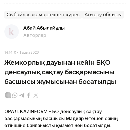
Сыбайлас жемқорлықпен күрес
Атырау облысы
Абай Абылайұлы
Авторлар
14:14, 07 Тамыз 2026
Жемқорлық дауынан кейін БҚО
денсаулық сақтау басқармасының
басшысы жұмысынан босатылды
ОРАЛ. KAZINFORM – БҚО денсаулық сақтау
басқармасының басшысы Мадияр Өтешев өзінің
өтінішіне байланысты қызметінен босатылды.