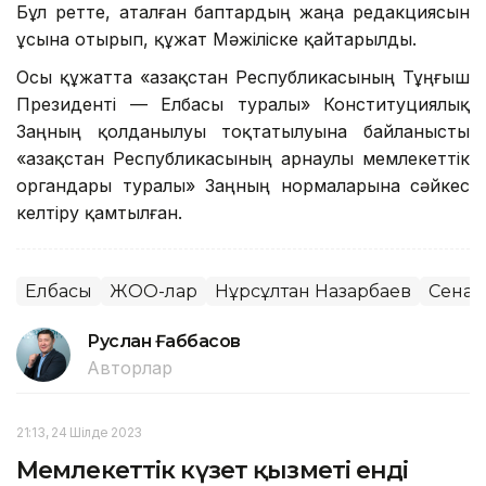
Бұл ретте, аталған баптардың жаңа редакциясын
ұсына отырып, құжат Мәжіліске қайтарылды.
Осы құжатта «Қазақстан Республикасының Тұңғыш
Президенті — Елбасы туралы» Конституциялық
Заңның қолданылуы тоқтатылуына байланысты
«Қазақстан Республикасының арнаулы мемлекеттік
органдары туралы» Заңның нормаларына сәйкес
келтіру қамтылған.
Елбасы
ЖОО-лар
Нұрсұлтан Назарбаев
Сенат
Руслан Ғаббасов
Авторлар
21:13, 24 Шілде 2023
Мемлекеттік күзет қызметі енді