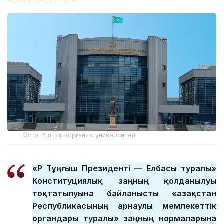
Фото: Ұлттық қорғаныс университеті
«ҚР Тұңғыш Президенті — Елбасы туралы»
Конституциялық заңның қолданылуы
тоқтатылуына байланысты «Қазақстан
Республикасының арнаулы мемлекеттік
органдары туралы» заңның нормаларына