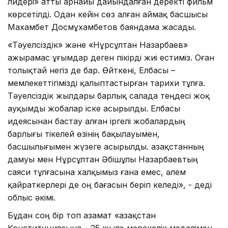
лидері» атты арнайы дайындалған деректі фильм
көрсетілді. Одан кейін сөз алған аймақ басшысы
Махамбет Досмұхамбетов баяндама жасады.
«Тəуелсіздік» жəне «Нұрсұлтан Назарбаев»
ажырамас ұғымдар деген пікірді жиі естиміз. Оған
толықтай негіз де бар. Өйткені, Елбасы –
мемлекеттігімізді қалыптастырған тарихи тұлға.
Тəуелсіздік жылдары барлық салада теңдесі жоқ
ауқымды жобалар іске асырылды. Елбасы
идеясынан бастау алған іргелі жобалардың
барлығы тікелей өзінің бақылауымен,
басшылығымен жүзеге асырылды. Қазақстанның
дамуы мен Нұрсұлтан Əбішұлы Назарбаевтың
саяси тұлғасына халқымыз ғана емес, əлем
қайраткерлері де оң бағасын беріп келеді», - деді
облыс əкімі.
Бұдан соң бір топ азамат «Қазақстан