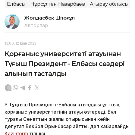
Елбасы
Нұрсұлтан Назарбаев
Атырау облысы
Жолдасбек Шөпеғұл
Авторлар
13:00, 12 Қазан 2023
Қорғаныс университеті атауынан
Тұңғыш Президент - Елбасы сөздері
алынып тасталды
ҚР Тұңғыш Президенті-Елбасы атындағы ұлттық
қорғаныс университетінің атауы өзгереді. Бұл
туралы Сенаттың жалпы отырысынан кейін
депутат Бекбол Орынбасар айтты, деп хабарлайды
Kazinform
тілшісі.