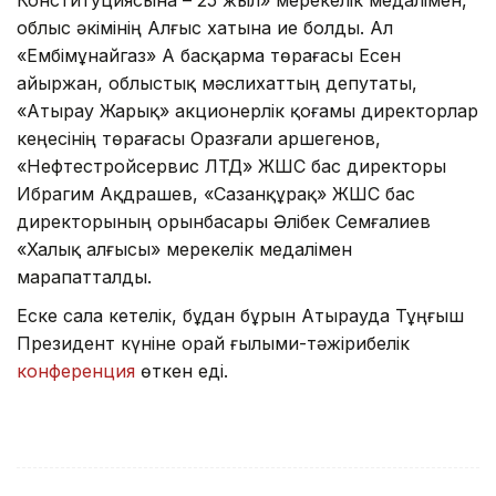
Конституциясына – 25 жыл» мерекелік медалімен,
облыс əкімінің Алғыс хатына ие болды. Ал
«Ембімұнайгаз» АҚ басқарма төрағасы Есен
Қайыржан, облыстық мəслихаттың депутаты,
«Атырау Жарық» акционерлік қоғамы директорлар
кеңесінің төрағасы Оразғали Қаршегенов,
«Нефтестройсервис ЛТД» ЖШС бас директоры
Ибрагим Ақдрашев, «Сазанқұрақ» ЖШС бас
директорының орынбасары Əлібек Семғалиев
«Халық алғысы» мерекелік медалімен
марапатталды.
Еске сала кетелік, бұдан бұрын Атырауда Тұңғыш
Президент күніне орай ғылыми-тəжірибелік
конференция
өткен еді.