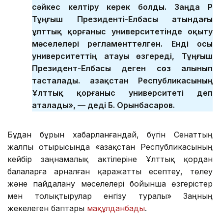
сәйкес келтіру керек болды. Заңда ҚР
Тұңғыш Президенті-Елбасы атындағы
ұлттық қорғаныс университетінде оқыту
мәселелері регламенттелген. Енді осы
университеттің атауы өзгереді, Тұңғыш
Президент-Елбасы деген сөз алынып
тасталады. Қазақстан Республикасының
Ұлттық қорғаныс университеті деп
аталады», — деді Б. Орынбасаров.
Бұдан бұрын хабарланғандай, бүгін Сенаттың
жалпы отырысында «Қазақстан Республикасының
кейбір заңнамалық актілеріне Ұлттық қордан
балаларға арналған қаражатты есептеу, төлеу
және пайдалану мәселелері бойынша өзгерістер
мен толықтырулар енгізу туралы» Заңның
жекелеген баптары
мақұлданбады
.