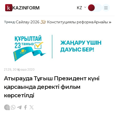
KAZINFORM
KZ
Сайлау-2026
Конституциялық реформа
Арнайы жо
Тренд:
21:29, 30 Қараша 2020
Атырауда Тұңғыш Президент күні
қарсаңында деректі фильм
көрсетілді