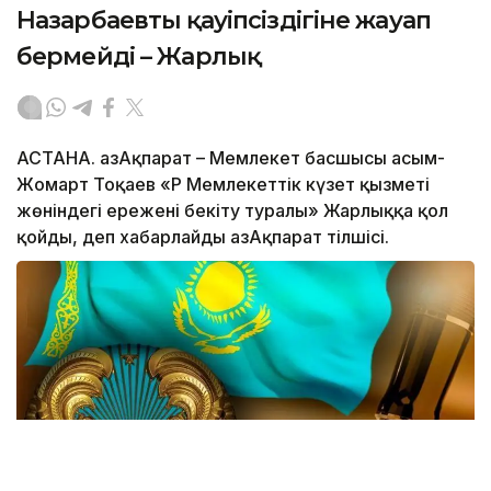
Назарбаевтың қауіпсіздігіне жауап
бермейді – Жарлық
АСТАНА. ҚазАқпарат – Мемлекет басшысы Қасым-
Жомарт Тоқаев «ҚР Мемлекеттік күзет қызметі
жөніндегі ережені бекіту туралы» Жарлыққа қол
қойды, деп хабарлайды ҚазАқпарат тілшісі.