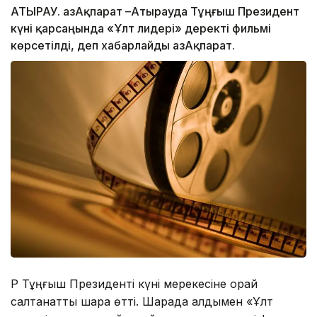
АТЫРАУ. ҚазАқпарат –Атырауда Тұңғыш Президент
күні қарсаңында «Ұлт лидері» деректі фильмі
көрсетілді, деп хабарлайды ҚазАқпарат.
ҚР Тұңғыш Президенті күні мерекесіне орай
салтанатты шара өтті. Шарада алдымен «Ұлт