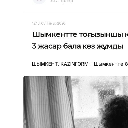
Авторлар
12:16, 05 Тамыз 2026
Шымкентте тоғызыншы қа
3 жасар бала көз жұмды
ШЫМКЕНТ. KAZINFORM – Шымкентте бүлд