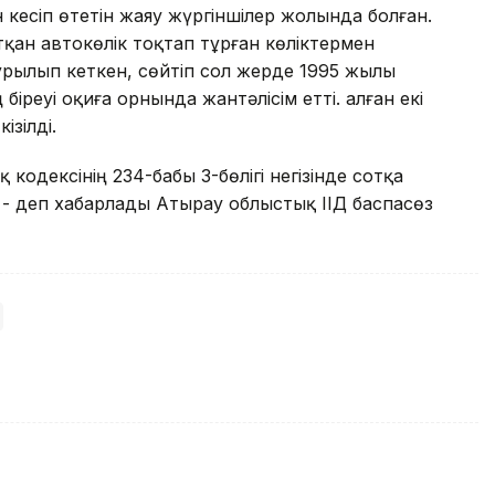
 кесіп өтетін жаяу жүргіншілер жолында болған.
ан автокөлік тоқтап тұрған көліктермен
ұрылып кеткен, сөйтіп сол жерде 1995 жылы
іреуі оқиға орнында жантәлісім етті. Қалған екі
ізілді.
кодексінің 234-бабы 3-бөлігі негізінде сотқа
 - деп хабарлады Атырау облыстық ІІД баспасөз