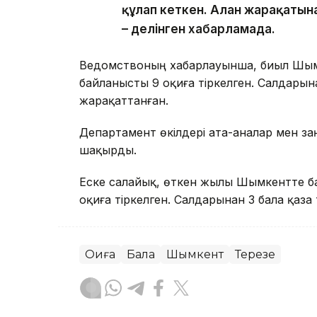
құлап кеткен. Алған жарақатын
– делінген хабарламада.
Ведомствоның хабарлауынша, биыл Шым
байланысты 9 оқиға тіркелген. Салдарына
жарақаттанған.
Департамент өкілдері ата-аналар мен з
шақырды.
Еске салайық, өткен жылы Шымкентте б
оқиға тіркелген. Салдарынан 3 бала қаза 
Оқиға
Бала
Шымкент
Терезе