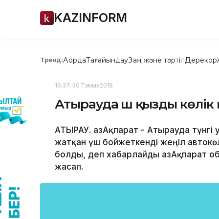
KAZINFORM
Ақорда
Тағайындау
Заң және тәртіп
Дерекқор
Тренд:
16:37, 30 Тамыз 2018
Атырауда үш қызды көлік қ
АТЫРАУ. ҚазАқпарат - Атырауда түнгі
жатқан үш бойжеткенді жеңіл автокөлі
болды, деп хабарлайды ҚазАқпарат об
жасап.