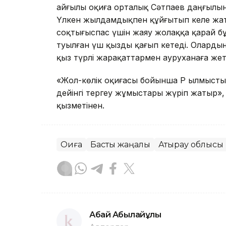
Қайғылы оқиға орталық Сәтпаев даңғылын
Үлкен жылдамдықпен құйғытып келе жатқ
соқтығыспас үшін жаяу жолаққа қарай б
туылған үш қызды қағып кетеді. Олардың б
қыз түрлі жарақаттармен ауруханаға жетк
«Жол-көлік оқиғасы бойынша ҚР Қылмыстық 
дейінгі тергеу жұмыстары жүріп жатыр»,
қызметінен.
Оқиға
Басты жаңалық
Атырау облысы
Абай Абылайұлы