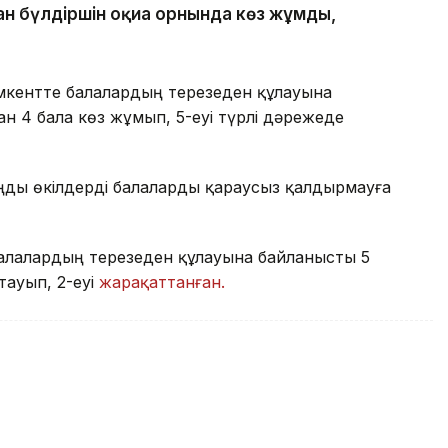
ан бүлдіршін оқиға орнында көз жұмды,
кентте балалардың терезеден құлауына
н 4 бала көз жұмып, 5-еуі түрлі дәрежеде
аңды өкілдерді балаларды қараусыз қалдырмауға
алалардың терезеден құлауына байланысты 5
тауып, 2-еуі
жарақаттанған.