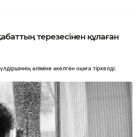
баттың терезесінен құлаған
іршіннің өліміне әкелген оқиға тіркелді.