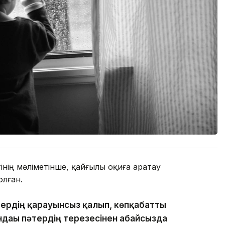
нің мәліметінше, қайғылы оқиға Қаратау
лған.
тердің қарауынсыз қалып, көпқабатты
ндағы пәтердің терезесінен абайсызда