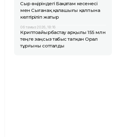
Сыр өңіріндегі Бақатам кесенесі
мен Сығанақ қалашығы қалпына
келтіріліп жатыр
06 тамыз 2026, 18:16
Криптоайырбастау арқылы 155 млн
теңге заңсыз табыс тапқан Орал
тұрғыны сотталды