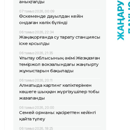
анықталды
07 тамыз 2026, 00:09
Өскеменде дауылдан кейін
ондаған көлік бүлінді
06 тамыз 2026, 22:34
Жаңақорғанда су тарату станциясы
іске қосылды
06 тамыз 2026, 21:35
Ұлытау облысының әкімі Жезқазған
теміржол вокзалындағы жаңғырту
жұмыстарын бақылады
06 тамыз 2026, 20:11
Алматыда картинг көліктерімен
көшеге шыққан жүргізушілер тобы
жазаланды
06 тамыз 2026, 20:00
Семей орманы: қасіреттен кейінгі
қайта түлеу
06 тамыз 2026, 18:25