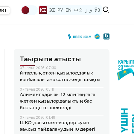
KZ
QZ
РУ
EN
中文
ق ز
ЎЗ
ORT
Тақырыпқа қатысты
07 тамыз 2026, 07:30
Үйі тарлық еткен қызылордалық
көпбалалы ана сотта жеңіп шықты
07 тамыз 2026, 05:11
Алимент қарызы 12 млн теңгеге
жеткен қызылордалықтың бас
бостандығы шектелді
07 тамыз 2026, 01:49
ШҚО-дағы өзен-көлдер суын
заңсыз пайдаланудың 10 дерегі