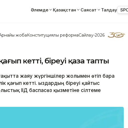
Әлемде
Қазақстан
Саясат
Талдау
SP
Арнайы жоба
Конституциялық реформа
Сайлау-2026
ағып кетті, біреуі қаза тапты
 уақытта жаяу жүргіншілер жолымен өтіп бара
к қағып кетті. Қыздардың біреуі қайтыс
лыстық ІІД баспасөз қызметіне сілтеме