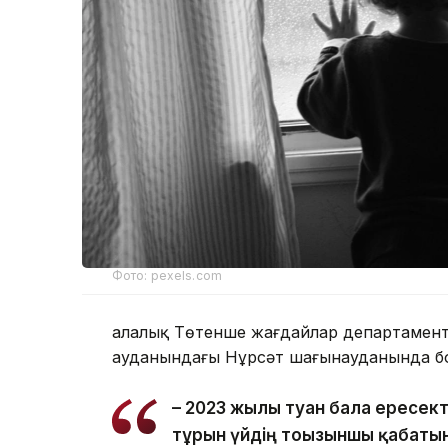
Фото: pexels.com
Қалалық Төтенше жағдайлар департаменті
ауданындағы Нұрсәт шағынауданында бо
– 2023 жылы туған бала ересек
тұрғын үйдің тоғызыншы қабаты