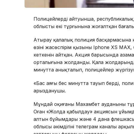
Полицейлердің айтуынша, республикалық
облыстың екі тұрғынына жоғалтқан бағал
Атырау қалалық полиция басқармасына ке
өзінің жасөспірім қызының Iphone XS MA
кеткенін айтқан. Акция барысында азам
орталығына жолданды. Қала жолдарында
минутта анықталып, полицейлер жүргізу
«Бас аяғы бес минутта тауып берді, поли
арызданушы.
Мұндай оқиғаны Махамбет ауданының тұр
Оған «Жолда қабылдау» акциясын ұйымд
алтын бұйымдары және 4 дана флешкасы
облысы әкімдігінің телеграм каналы арқы