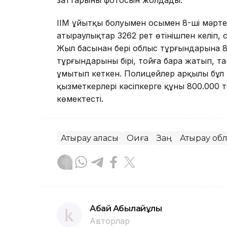
заттарының фотосын жолдады.
ІІМ ұйытқы болуымен осымен 8-ші мәрте 
атыраулықтар 3262 рет өтінішпен келіп,
Жыл басынан бері облыс тұрғындарына 8
тұрғындарының бірі, тойға бара жатып, т
ұмытып кеткен. Полицейлер арқылы бұл 
қызметкерлері кәсіпкерге құны 800.000 
көмектесті.
Атырау қаласы
Оқиға
Заң
Атырау об
Абай Абылайұлы
Авторлар