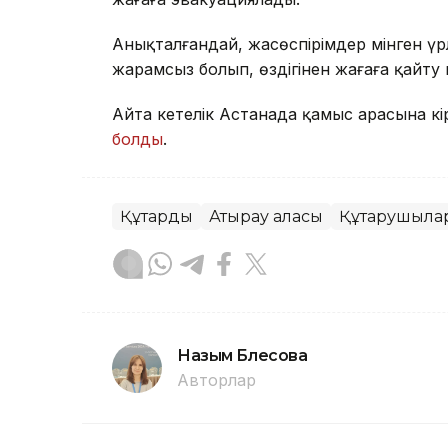
Анықталғандай, жасөспірімдер мінген ү
жарамсыз болып, өздігінен жағаға қайту
Айта кетелік Астанада қамыс арасына кі
болды
.
Құтқарды
Атырау қаласы
Құтқарушыла
Назым Бөлесова
Авторлар