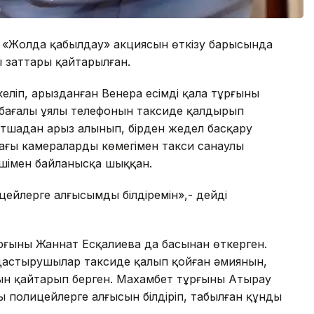
 «Жолда қабылдау» акциясын өткізу барысында
ы заттары қайтарылған.
ліп, арызданған Венера есімді қала тұрғыны
X, бағалы ұялы телефонын таксиде қалдырып
атшадан арыз алынып, бірден жедел басқару
ғы камералардың көмегімен такси санаулы
шімен байланысқа шыққан.
цейлерге алғысымды білдіремін»,- дейді
ғыны Жаннат Есқалиева да басынан өткерген.
астырушылар таксиде қалып қойған әмиянын,
н қайтарып берген. Махамбет тұрғыны Атырау
лы полицейлерге алғысын білдіріп, табылған құнды