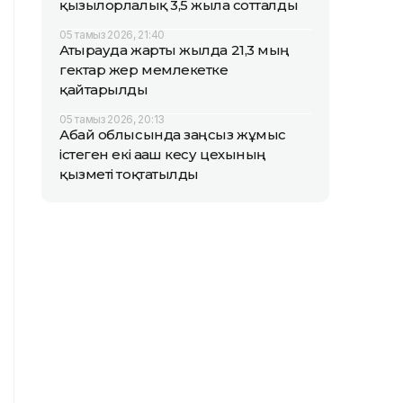
қызылорлалық 3,5 жылға сотталды
05 тамыз 2026, 21:40
Атырауда жарты жылда 21,3 мың
гектар жер мемлекетке
қайтарылды
05 тамыз 2026, 20:13
Абай облысында заңсыз жұмыс
істеген екі ағаш кесу цехының
қызметі тоқтатылды