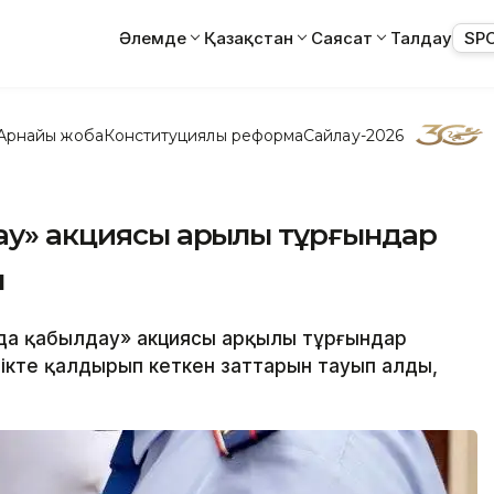
Әлемде
Қазақстан
Саясат
Талдау
SP
Арнайы жоба
Конституциялық реформа
Сайлау-2026
ау» акциясы арқылы тұрғындар
ы
лда қабылдау» акциясы арқылы тұрғындар
лікте қалдырып кеткен заттарын тауып алды,