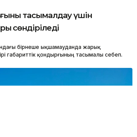
рғыны тасымалдау үшін
рық сөндіріледі
ндағы бірнеше ықшамауданда жарық
 ірі габариттік қондырғының тасымалы себеп.