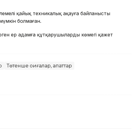
рлемелі қайық техникалық ақауға байланысты
 мүмкін болмаған.
рген ер адамға құтқарушылардың көмегі қажет
р
Төтенше оқиғалар, апаттар