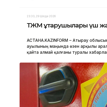
23:33, 29 Шілде 2026
ТЖМ құтқарушылары үш ж
АСТАНА.KAZINFORM – Атырау облысын
ауылының маңында өзен арқылы аралға
қайта алмай қалғаны туралы хабарлам