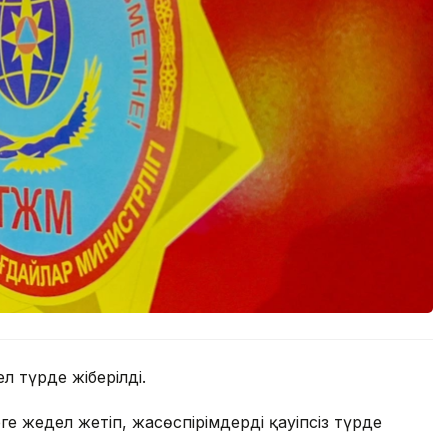
 түрде жіберілді.
ге жедел жетіп, жасөспірімдерді қауіпсіз түрде