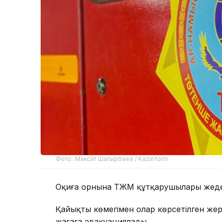
Фото: Максат Шагырбаев / Kazinform
Оқиға орнына ТЖМ құтқарушылары жедел
Қайықтың көмегімен олар көрсетілген жер
жағаға эвакуациялады.