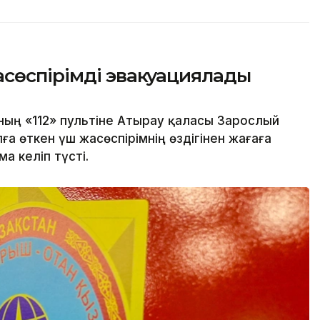
асөспірімді эвакуациялады
ың «112» пультіне Атырау қаласы Зарослый
 өткен үш жасөспірімнің өздігінен жағаға
а келіп түсті.