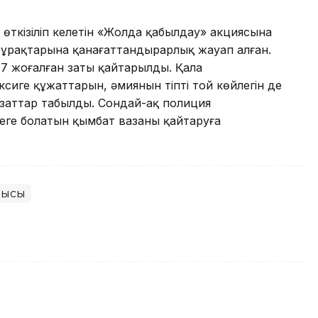
өткізіліп келетін «Жолда қабылдау» акциясына
 сұрақтарына қанағаттандырарлық жауап алған.
7 жоғалған заты қайтарылды. Қала
аксиге құжаттарын, әмиянын тіпті той көйлегін де
заттар табылды. Сондай-ақ полиция
теңге болатын қымбат вазаны қайтаруға
лысы