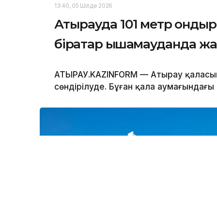
13:40, 05 Шілде 2026
Атырауда 101 метр қонды
бірқатар ықшамауданда жа
АТЫРАУ.KAZINFORM — Атырау қаласы
сөндірілуде. Бұған қала аумағындағы