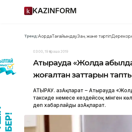
KAZINFORM
Ақорда
Тағайындау
Заң және тәртіп
Дерекқор
Тренд:
03:00, 19 Қараша 2019
Атырауда «Жолда қабылд
жоғалтқан заттарын тапт
АТЫРАУ. ҚазАқпарат – Атырауда «Жо
таксиде немесе кездейсоқ мінген кө
деп хабарлайды ҚазАқпарат.