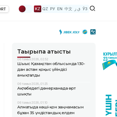
KZ
QZ
РУ
EN
中文
ق ز
ЎЗ
ORT
Тақырыпқа қатысты
06 тамыз 2026, 02:52
Шығыс Қазақстан облысында 130-
дан астам қоқыс үйіндісі
анықталды
06 тамыз 2026, 01:25
Ақтөбедегі дөнерханада өрт
шықты
06 тамыз 2026, 01:10
Алматыда көші-қон заңнамасын
бұзған 35 үндістандық елден