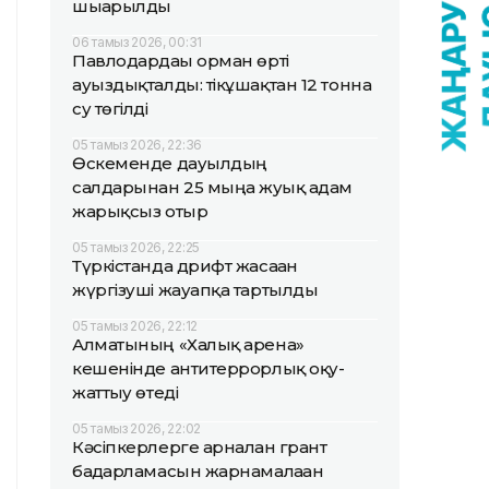
шығарылды
06 тамыз 2026, 00:31
Павлодардағы орман өрті
ауыздықталды: тікұшақтан 12 тонна
су төгілді
05 тамыз 2026, 22:36
Өскеменде дауылдың
салдарынан 25 мыңға жуық адам
жарықсыз отыр
05 тамыз 2026, 22:25
Түркістанда дрифт жасаған
жүргізуші жауапқа тартылды
05 тамыз 2026, 22:12
Алматының «Халық арена»
кешенінде антитеррорлық оқу-
жаттығу өтеді
05 тамыз 2026, 22:02
Кәсіпкерлерге арналған грант
бағдарламасын жарнамалаған