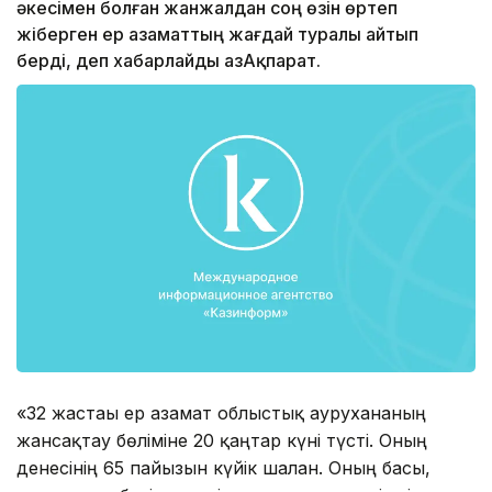
әкесімен болған жанжалдан соң өзін өртеп
жіберген ер азаматтың жағдай туралы айтып
берді, деп хабарлайды ҚазАқпарат.
«32 жастағы ер азамат облыстық аурухананың
жансақтау бөліміне 20 қаңтар күні түсті. Оның
денесінің 65 пайызын күйік шалған. Оның басы,