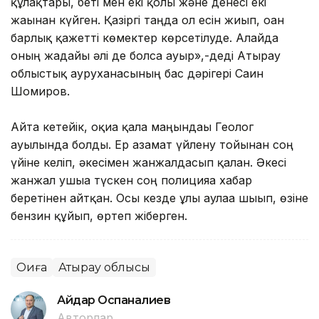
құлақтары, беті мен екі қолы және денесі екі
жағынан күйген. Қазіргі таңда ол есін жиып, оған
барлық қажетті көмектер көрсетілуде. Алайда
оның жағдайы әлі де болса ауыр»,-деді Атырау
облыстық ауруханасының бас дәрігері Саин
Шомиров.
Айта кетейік, оқиға қала маңындағы Геолог
ауылында болды. Ер азамат үйлену тойынан соң
үйіне келіп, әкесімен жанжалдасып қалған. Әкесі
жанжал ушыға түскен соң полицияға хабар
беретінен айтқан. Осы кезде ұлы аулаға шығып, өзіне
бензин құйып, өртеп жіберген.
Оқиға
Атырау облысы
Айдар Оспаналиев
Авторлар