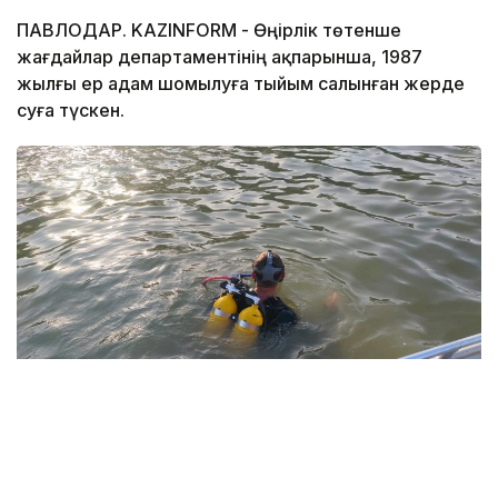
ПАВЛОДАР. KAZINFORM - Өңірлік төтенше
жағдайлар департаментінің ақпарынша, 1987
жылғы ер адам шомылуға тыйым салынған жерде
суға түскен.
Фото: Павлодар облысы ТЖД