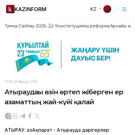
KAZINFORM
KZ
Сайлау-2026
Конституциялық реформа
Арнайы жо
Тренд:
21:18, 25 Қаңтар 2018
Атыраудағы өзін өртеп жіберген ер
азаматтың жай-күйі қалай
АТЫРАУ. ҚазАқпарат - Атырауда дәрігерлер