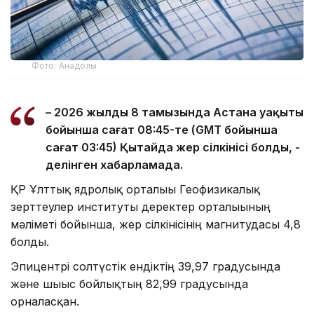
Фото: Анадолы
– 2026 жылдың 8 тамызында Астана уақыты
бойынша сағат 08:45-те (GMT бойынша
сағат 03:45) Қытайда жер сілкінісі болды, -
делінген хабарламада.
ҚР Ұлттық ядролық орталығы Геофизикалық
зерттеулер институты деректер орталығының
мәліметі бойынша, жер сілкінісінің магнитудасы 4,8
болды.
Эпицентрі солтүстік ендіктің 39,97 градусында
және шығыс бойлықтың 82,99 градусында
орналасқан.