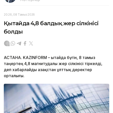
20:26, 08 Тамыз 2026
Қытайда 4,8 балдық жер сілкінісі
болды
АСТАНА. KAZINFORM – Қытайда бүгін, 8 тамыз
таңертең 4,8 магнитудалы жер сілкінісі тіркелді,
деп хабарлайды Қазақстан ұлттық деректер
орталығы.