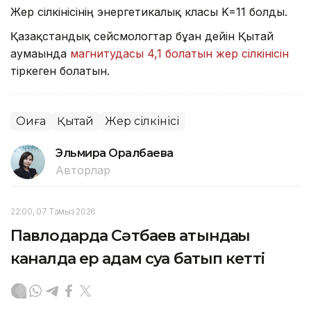
Жер сілкінісінің энергетикалық класы K=11 болды.
Қазақстандық сейсмологтар бұған дейін Қытай
аумағында
магнитудасы 4,1 болатын жер сілкінісін
тіркеген болатын.
Оқиға
Қытай
Жер сілкінісі
Эльмира Оралбаева
Авторлар
22:00, 07 Тамыз 2026
Павлодарда Сәтбаев атындағы
каналда ер адам суға батып кетті