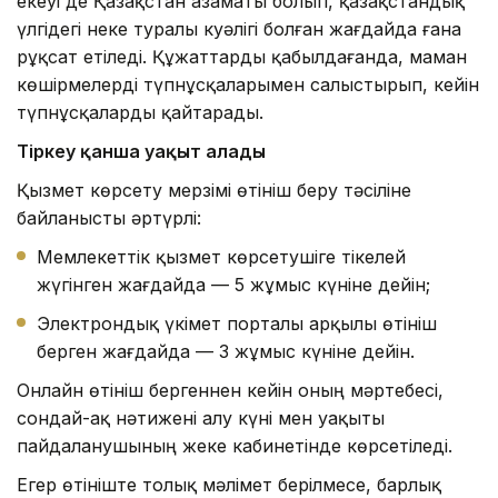
екеуі де Қазақстан азаматы болып, қазақстандық
үлгідегі неке туралы куәлігі болған жағдайда ғана
рұқсат етіледі. Құжаттарды қабылдағанда, маман
көшірмелерді түпнұсқаларымен салыстырып, кейін
түпнұсқаларды қайтарады.
Тіркеу қанша уақыт алады
Қызмет көрсету мерзімі өтініш беру тәсіліне
байланысты әртүрлі:
Мемлекеттік қызмет көрсетушіге тікелей
жүгінген жағдайда — 5 жұмыс күніне дейін;
Электрондық үкімет порталы арқылы өтініш
берген жағдайда — 3 жұмыс күніне дейін.
Онлайн өтініш бергеннен кейін оның мәртебесі,
сондай-ақ нәтижені алу күні мен уақыты
пайдаланушының жеке кабинетінде көрсетіледі.
Егер өтініште толық мәлімет берілмесе, барлық