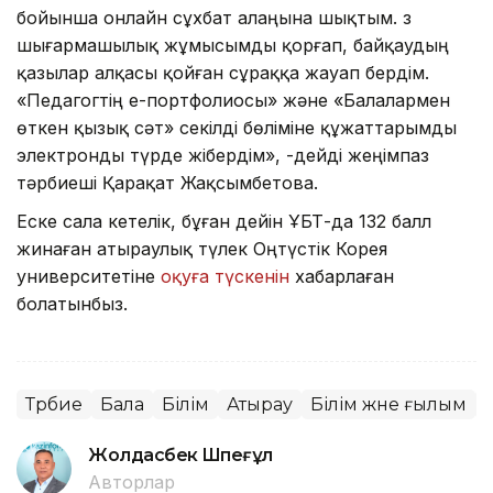
бойынша онлайн сұхбат алаңына шықтым. Өз
шығармашылық жұмысымды қорғап, байқаудың
қазылар алқасы қойған сұраққа жауап бердім.
«Педагогтің е-портфолиосы» және «Балалармен
өткен қызық сәт» секілді бөліміне құжаттарымды
электронды түрде жібердім», -дейді жеңімпаз
тәрбиеші Қарақат Жақсымбетова.
Еске сала кетелік, бұған дейін ҰБТ-да 132 балл
жинаған атыраулық түлек Оңтүстік Корея
университетіне
оқуға түскенін
хабарлаған
болатынбыз.
Тәрбие
Бала
Білім
Атырау
Білім және ғылым
Жолдасбек Шөпеғұл
Авторлар