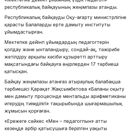
республикалық байқауының жеңімпазы атанды.
Республикалық байқауды Оқу-ағарту министрлігіне
қарасты Балаларды ерте дамыту институты
ұйымдастырған.
Мектепке дейінгі ұйымдардың педагогтерін
қолдау және ынталандыру, сондай-ақ, тәжірибе
жетілдіру арқылы кәсіби құзыретті арттыру
мақсатындағы байқауға өңірлерден 17 тәрбиеші
қатысқан.
Байқау жеңімпазы атанғаз атыраулық балабақша
тәрбиешісі Қарақат Жақсымбетова «Баланы оқыту
мен дамыту процесінде ментальды арифметиканы
игерудің тиімділігі» тақырыбында шығармашылық
жұмысын қорғаған.
«Ережеге сәйкес «Мен – педагогпын» атты
кезеңде әрбір қатысушыға берілген уақыты