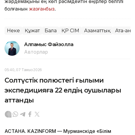
жәрдемақыны ең көп рәсімдейтін өңірлер белгілі
болғанын
жазғанбыз
.
Неке
Құжат
Бала
ҚР СІМ
Азаматтық
Ата-ана
Алпамыс Файзолла
Авторлар
05:40, 07 Тамыз 2026
Солтүстік полюстегі ғылыми
экспедицияға 22 елдің оқушылары
аттанды
АСТАНА. KAZINFORM — Мурманскіде «Білім