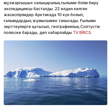
мұзжарғышы» халықаралық ғылыми-білім беру
экспедициясы басталды. 22 елден келген
жасөспірімдер Арктикада 10 күн болып,
ғалымдардың жұмысымен танысады. Ғылыми
зерттеулерге қатысып, географиялық Солтүстік
полюске барады, деп хабарлайды
TV BRICS
.
Фото: Pexels