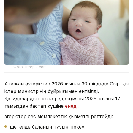
Фото: freepik.com
Аталған өзгерістер 2026 жылғы 30 шілдеде Сыртқы
істер министрінің бұйрығымен енгізілді.
Қағидалардың жаңа редакциясы 2026 жылғы 17
тамыздан бастап күшіне
енеді
.
Өзгерістер бес мемлекеттік қызметті реттейді:
шетелде баланың тууын тіркеу;