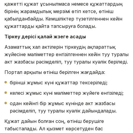
қажетті құжат ұсынылмаса немесе құжаттардың
бірінің жарамдылық мерзімі өтіп кетсе, өтініш
қабылданбайды. Кемшіліктер түзетілгеннен кейін
құжаттарды қайта тапсыруға болады.
Тірке
у үдерісі қалай жүзеге асады
Азаматтық хал актілерін тіркеудің ақпараттық
жүйесіне мәліметтер енгізілгеннен кейін туу туралы
акт жазбасы рәсімделіп, туу туралы куәлік беріледі.
Портал арқылы өтініш берілген жағдайда:
бірінші жұмыс күні құжаттар тексеріледі;
келесі жұмыс күні мәліметтер жүйеге енгізіледі;
одан кейінгі бір жұмыс күнінде акт жазбасы
рәсімделіп, туу туралы куәлік дайындалады.
Құжат дайын болған соң, өтініш берушіге
табысталады. Ал қызмет көрсетуден бас