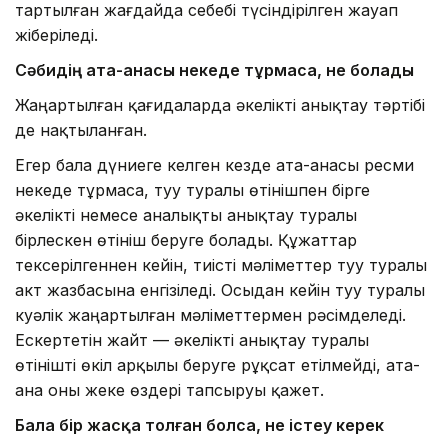
тартылған жағдайда себебі түсіндірілген жауап
жіберіледі.
Сәбидің
ата-анасы некеде тұрмаса
, не болады
Жаңартылған қағидаларда әкелікті анықтау тәртібі
де нақтыланған.
Егер бала дүниеге келген кезде ата-анасы ресми
некеде тұрмаса, туу туралы өтінішпен бірге
әкелікті немесе аналықты анықтау туралы
бірлескен өтініш беруге болады. Құжаттар
тексерілгеннен кейін, тиісті мәліметтер туу туралы
акт жазбасына енгізіледі. Осыдан кейін туу туралы
куәлік жаңартылған мәліметтермен рәсімделеді.
Ескертетін жайт — әкелікті анықтау туралы
өтінішті өкіл арқылы беруге рұқсат етілмейді, ата-
ана оны жеке өздері тапсыруы қажет.
Бала бір жасқа толған болса
, не істеу керек