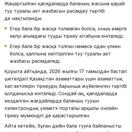
Жаңартылған қағидаларда баланың жасына қарай
туу туралы акт жазбасын рәсімдеу тәртібі
де нақтыланды.
Егер бала бір жасқа толмаған болса, оның өмірге
келуі ағымдағы тууды тіркеу кітабына енгізіледі.
Егер бала бір жасқа толған немесе одан үлкен
болса, қалпына келтірілген туу туралы акт
жазбасы рәсімделеді.
Қорыта айтқанда, 2026 жылғы 17 тамыздан бастап
шетелдегі Қазақстан азаматтары үшін азаматтық
хал актілерін тіркеудің барынша жүйеленген тәртібі
қолданысқа енгізіледі. Сондай-ақ, қағидаларда
көзделген жағдайларда баланың тууын
«электрондық үкімет» порталы арқылы онлайн
тіркеу мүмкіндігі де қарастырылған.
Айта кетейік, бұған дейін бала тууға байланысты