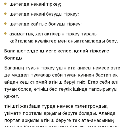
шетелде некені тіркеу;
шетелде некені бұзуды тіркеу;
шетелде қайтыс болуды тіркеу;
азаматтық хал актілерін тіркеу туралы
қайталама куәліктер мен анықтамаларды беру.
Бала шетелде дүниеге келсе
, қалай тіркеуге
болады
Баланың тууын тіркеу үшін ата-анасы немесе өзге
де мүдделі тұлғалар сәби туған күннен бастап екі
айдан кешіктірмей өтініш беруі тиіс. Егер сәби өлі
туған болса, өтініш бес тәулік ішінде тапсырылуы
қажет.
Өтінішті жазбаша түрде немесе «электрондық
үкімет» порталы арқылы беруге болады. Алайда
портал арқылы өтініш беруге тек ата-анасының