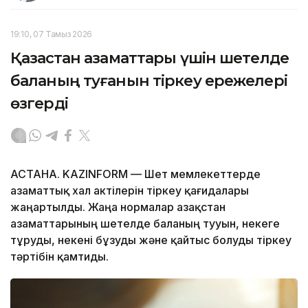
19:10, 07 Тамыз 2026
Қазақстан азаматтары үшін шетелде
баланың туғанын тіркеу ережелері
өзгерді
АСТАНА. KAZINFORM — Шет мемлекеттерде
азаматтық хал актілерін тіркеу қағидалары
жаңартылды. Жаңа нормалар Қазақстан
азаматтарының шетелде баланың тууын, некеге
тұруды, некені бұзуды және қайтыс болуды тіркеу
тәртібін қамтиды.