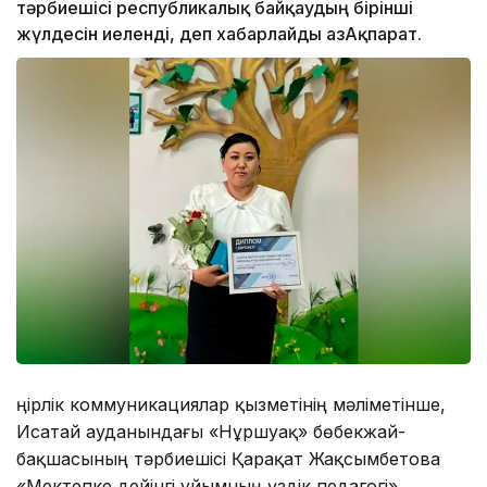
тәрбиешісі республикалық байқаудың бірінші
жүлдесін иеленді, деп хабарлайды ҚазАқпарат.
Өңірлік коммуникациялар қызметінің мәліметінше,
Исатай ауданындағы «Нұршуақ» бөбекжай-
бақшасының тәрбиешісі Қарақат Жақсымбетова
«Мектепке дейінгі ұйымның үздік педагогі»