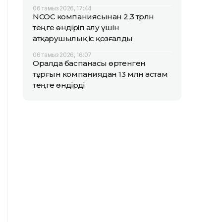
06 тамыз 2026, 17:44
NCOC компаниясынан 2,3 трлн
теңге өндіріп алу үшін
атқарушылық іс қозғалды
06 тамыз 2026, 16:07
Оралда баспанасы өртенген
тұрғын компаниядан 13 млн астам
теңге өндірді