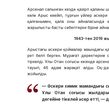
Арсенал салынған кезде қазіргі қаланың 
келе Арыс кеңейіп, тұрғын үйлер әскери
қалғанымен, қала оның айналасында 
жарылыстың басты себептерінің біріне айн
1943-тен 2019 жыл
Арыстағы әскери қоймалар маңындағы қа
рет белгі берген. Мұрағат деректеріне 
тіркелді. Ұлы Отан соғысы кезінде арсе
тауып, 46 адам жарақат алды. Оқ-дәр
жойылды.
— Әскери химик мамандығы си
Ұлы Отан соғысы жылдарын
деңгейіне тікелей әсер етті, —