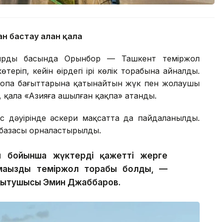
н бастау алған қала
ырдың басында Орынбор — Ташкент теміржол
өтеріп, кейін өңірдегі ірі көлік торабына айналды.
уропа бағыттарына қатынайтын жүк пен жолаушы
, қала «Азияға ашылған қақпа» атанды.
ес дәуірінде әскери мақсатта да пайдаланылды.
у базасы орналастырылды.
 бойынша жүктерді қажетті жерге
 маңызды теміржол торабы болды, —
 оқытушысы Эмин Джаббаров.