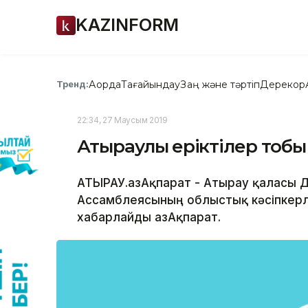
KAZINFORM
Ақорда
Тағайындау
Заң және тәртіп
Дерекқор
Тренд:
22:34, 27 Маусым 2019
Атыраулық еріктілер тоб
АТЫРАУ.ҚазАқпарат - Атырау қаласы Д
Ассамблеясының облыстық кәсіпкерл
хабарлайды ҚазАқпарат.