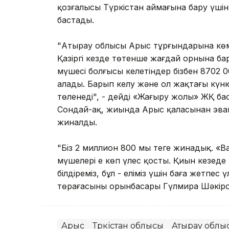
қозғалысы Түркістан аймағына бару үшін
бастады.
"Атырау облысы Арыс тұрғындарына көме
Қазіргі кезде төтенше жағдай орнына бар
мүшесі болғысы келетіндер бізбен 8702 
алады. Барып келу және ол жақтағы күнкөр
төленеді", - дейді «Жаңғыру жолы» ЖҚ б
Сондай-ақ, жиында Арыс қаласынан эва
жиналды.
"Біз 2 миллион 800 мың теңге жинадық. «В
мүшелері ең көп үлес қосты. Қиын кезең
білдіреміз, бұл - еліміз үшін баға жетпе
төрағасының орынбасары Гүлмира Шәкіро
Арыс
Түркістан облысы
Атырау облы