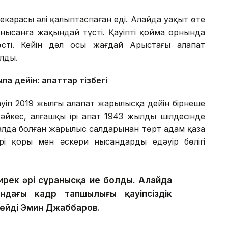
шекарасы әлі қалыптаспаған еді. Алайда уақыт өте
 нысанға жақындай түсті. Қауіпті қойма орнында
өсті. Кейін дәл осы жағдай Арыстағы алапат
алды.
ға дейін: апаттар тізбегі
уіп 2019 жылғы алапат жарылысқа дейін бірнеше
сәйкес, алғашқы ірі апат 1943 жылдың шілдесінде
налда болған жарылыс салдарынан төрт адам қаза
і қоры мен әскери нысандардың едәуір бөлігі
рек әрі сұранысқа ие болды. Алайда
дағы кадр тапшылығы қауіпсіздік
 дейді Эмин Джаббаров.