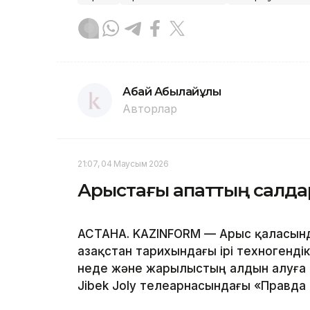
Абай Абылайұлы
Авторлар
21:07, 04 Маусым 2026
Арыстағы апаттың салда
АСТАНА. KAZINFORM — Арыс қаласын
Қазақстан тарихындағы ірі техногенді
неде және жарылыстың алдын алуға 
Jibek Joly телеарнасындағы «Правда