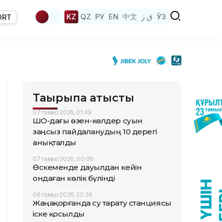
KZ
QZ
РУ
EN
中文
ق ز
ЎЗ
ORT
Тақырыпқа қатысты
07 тамыз 2026, 01:49
ШҚО-дағы өзен-көлдер суын
заңсыз пайдаланудың 10 дерегі
анықталды
07 тамыз 2026, 00:09
Өскеменде дауылдан кейін
ондаған көлік бүлінді
06 тамыз 2026, 22:34
Жаңақорғанда су тарату станциясы
іске қосылды