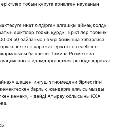
 еріктілер тобын құруға арналған науқанын
ктесуге ниет білдірген алғашқы аймақ болды.
атын еріктілер тобын құрды. Еріктілер тобының
000 09 50 байланыс нөмірі бойынша хабарласа
іске кететін қаражат еріктінің өз есебінен
асқармасының басшысы Тамила Розметова.
куацияланған адамдарға көмек ретінде қаражат
айнах» шешен-ингуш этномәдени бірлестігінің
де көмектескен барлық жандарға алғысымызды
с үлкен көмек», - дейді Атырау облысының ҚХА
ва.
сы