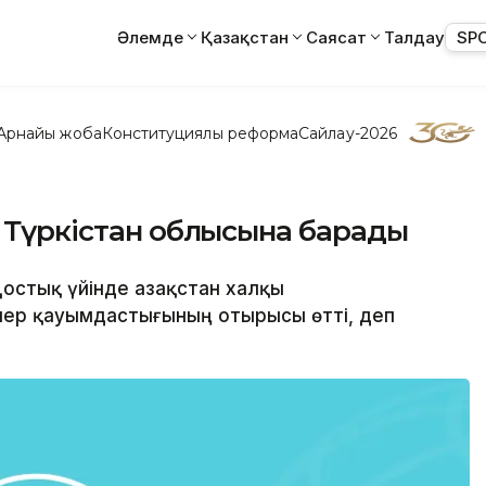
Әлемде
Қазақстан
Саясат
Талдау
SP
Арнайы жоба
Конституциялық реформа
Сайлау-2026
ы Түркістан облысына барады
остық үйінде Қазақстан халқы
ер қауымдастығының отырысы өтті, деп