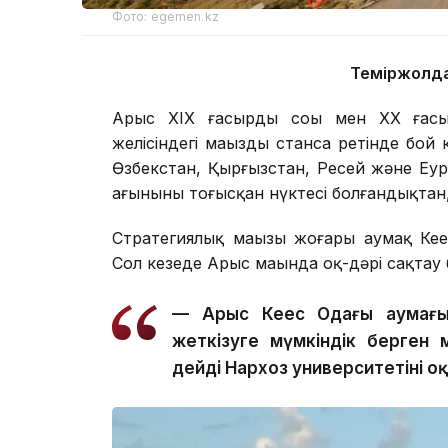
Фото: egemen.kz
Теміржолда
Арыс XIX ғасырдың соңы мен XX ғас
желісіндегі маңызды станса ретінде бой к
Өзбекстан, Қырғызстан, Ресей және Е
ағынының тоғысқан нүктесі болғандықтан
Стратегиялық маңызы жоғары аумақ Кең
Сол кезеңде Арыс маңында оқ-дәрі сақта
— Арыс Кеңес Одағы аумағы
жеткізуге мүмкіндік берген
дейді Нархоз университетінің