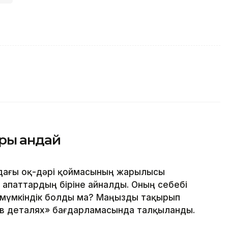
ры қандай
дағы оқ-дәрі қоймасының жарылысы
к апаттардың біріне айналды. Оның себебі
мүмкіндік болды ма? Маңызды тақырып
 в деталях» бағдарламасында талқыланды.