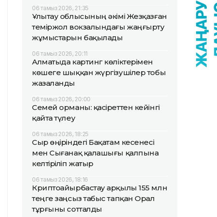
06 тамыз 2026, 21:35
Ұлытау облысының әкімі Жезқазған
теміржол вокзалындағы жаңғырту
жұмыстарын бақылады
06 тамыз 2026, 20:11
Алматыда картинг көліктерімен
көшеге шыққан жүргізушілер тобы
жазаланды
06 тамыз 2026, 20:00
Семей орманы: қасіреттен кейінгі
қайта түлеу
06 тамыз 2026, 18:25
Сыр өңіріндегі Бақатам кесенесі
мен Сығанақ қалашығы қалпына
келтіріліп жатыр
06 тамыз 2026, 18:16
Криптоайырбастау арқылы 155 млн
теңге заңсыз табыс тапқан Орал
тұрғыны сотталды