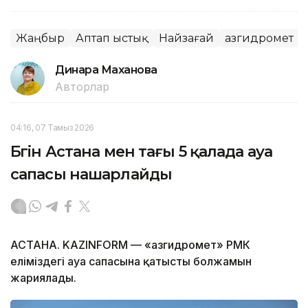
Жаңбыр
Аптап ыстық
Найзағай
Қазгидромет
Динара Маханова
Авторлар
04:16, 07 Тамыз 2026
Бүгін Астана мен тағы 5 қалада ауа
сапасы нашарлайды
АСТАНА. KAZINFORM — «Қазгидромет» РМК
еліміздегі ауа сапасына қатысты болжамын
жариялады.