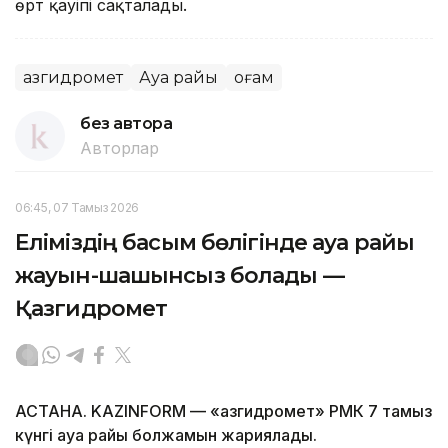
өрт қауіпі сақталады.
Қазгидромет
Ауа райы
Қоғам
без автора
Авторлар
06:45, 07 Тамыз 2026
Еліміздің басым бөлігінде ауа райы
жауын-шашынсыз болады —
Қазгидромет
АСТАНА. KAZINFORM — «Қазгидромет» РМК 7 тамыз
күнгі ауа райы болжамын жариялады.