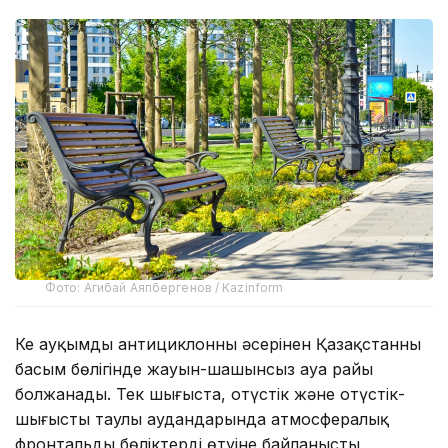
Фото: Агибай Аяпбергенов / Kazinform
Кең ауқымды антициклонның әсерінен Қазақстанның
басым бөлігінде жауын-шашынсыз ауа райы
болжанады. Тек шығыста, оңтүстік және оңтүстік-
шығыстың таулы аудандарында атмосфералық
фронтальды бөліктердің өтуіне байланысты