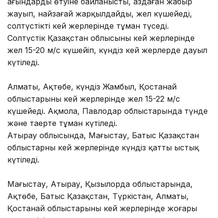
ағындардың өтуіне байланысты, аздаған жаңбыр
жауып, найзағай жарқылдайды, жел күшейеді,
солтүстіктің кей жерлерінде тұман түседі.
Солтүстік Қазақстан облысының кей жерлерінде
жел 15-20 м/с күшейіп, күндіз кей жерлерде дауыл
күтіледі.
Алматы, Ақтөбе, күндіз Жамбыл, Қостанай
облыстарының кей жерлерінде жел 15-22 м/с
күшейеді. Ақмола, Павлодар облыстарында түнде
және таңертең тұман күтіледі.
Атырау облысында, Маңғыстау, Батыс Қазақстан
облыстарның кей жерлерінде күндіз қатты ыстық
күтіледі.
Маңғыстау, Атырау, Қызылорда облыстарында,
Ақтөбе, Батыс Қазақстан, Түркістан, Алматы,
Қостанай облыстарының кей жерлерінде жоғары