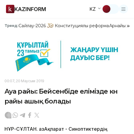
KAZINFORM
KZ
Сайлау-2026
Конституциялық реформа
Арнайы жо
Тренд:
00:07, 20 Маусым 2019
Ауа райы: Бейсенбіде елімізде күн
райы ашық болады
НҰР-СҰЛТАН. ҚазАқпарат - Синоптиктердің