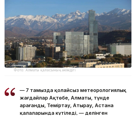
Фото: Алматы қаласының әкімдігі
— 7 тамызда қолайсыз метеорологиялық
жағдайлар Ақтөбе, Алматы, түнде
Қарағанды, Теміртау, Атырау, Астана
қалаларында күтіледі, — делінген
хабарламада.
Қолайсыз метеорологиялық жағдайлар —