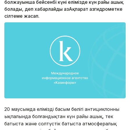
болжауынша бейсенбі күні елімізде күн райы ашық
болады, деп хабарлайды ҚазАқпарат Қазгидрометке
сілтеме жасап.
20 маусымда еліміздің басым бөлігі антициклонның
ықпалында болғандықтан күн райы ашық, тек
батыста және солтүстік батыста атмосфералық