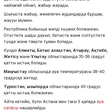
найзағай ойнап, жаңбыр жауады.
Шығыста жаңбыр, жекелеген аудандарда бұршақ
жаууы мүмкін.
Республика бойынша желдің күшеюі болжанған.
Оңтүстікте шаңды дауыл, батыста және солтүстікте
түнде және таңертең тұман болады.
Күндіз
Алматы, Батыс Қазақстан, Атырау, Ақтөбе,
Жетісу
және
Ұлытау
облыстарында 35-38 градус
қатты ыстық болады.
Маңғыстау
облысында ауа температурасы 38-40
градусқа жетеді.
Түркістан
,
Қызылорда
облыстарында 40 градус
қатты ыстық болжанған.
Айта кетейік, бүгін Астана мен тағы 5 қалада
ауа
сапасы
нашарлайды.