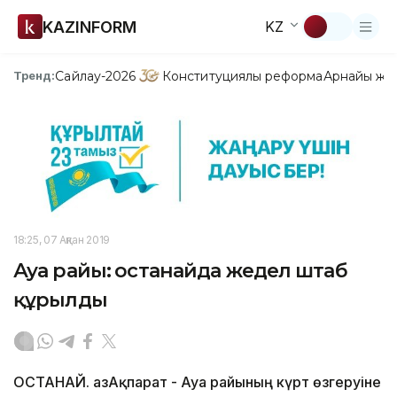
KAZINFORM
KZ
Сайлау-2026
Конституциялық реформа
Арнайы жо
Тренд:
18:25, 07 Ақпан 2019
Ауа райы: Қостанайда жедел штаб
құрылды
ҚОСТАНАЙ. ҚазАқпарат - Ауа райының күрт өзгеруіне