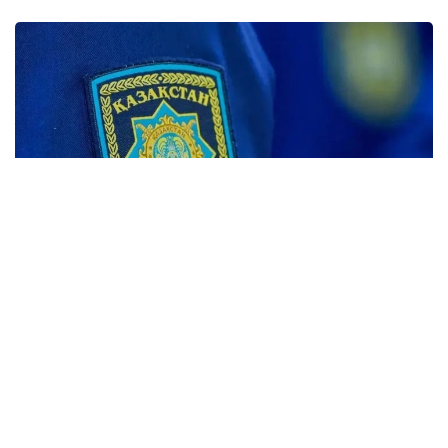
Фото: Максат Шагырбаев/ Kazinform
«Қазақстан Республикасындағы сәулет, қала
құрылысы және құрылыс қызметі туралы»
Қазақстан Республикасы Заңының 35-бабының 2-
тармағына сәйкес мемлекеттік сәулет-құрылыс
бақылауын және қадағалауды жүзеге асыратын