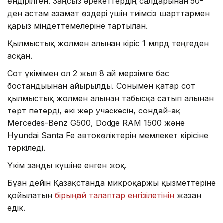
өндірілген. Заңсыз әрекеттердің салдарынан
50-
ден астам азамат өздері үшін тиімсіз шарттармен
қарыз міндеттемелеріне тартылған.
Қылмыстық жолмен алынған кіріс 1 млрд теңгеден
асқан.
Сот үкімімен ол 2 жыл 8 ай мерзімге бас
бостандығынан айырылды. Сонымен қатар сот
қылмыстық жолмен алынған табысқа сатып алынған
төрт пәтерді, екі жер учаскесін, сондай-ақ
Mercedes-Benz G500, Dodge RAM 1500 және
Hyundai Santa Fe автокөліктерін мемлекет кірісіне
тәркіледі.
Үкім заңды күшіне енген жоқ.
Бұған дейін Қазақстанда микроқаржы қызметтеріне
қойылатын
бірыңғай талаптар енгізілетінін
жазған
едік.