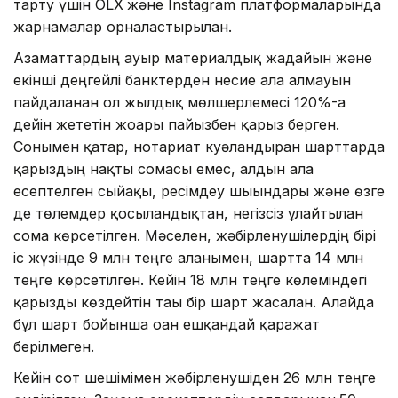
тарту үшін OLX
және Instagram платформаларында
жарнамалар орналастырылған.
Азаматтардың ауыр материалдық жағдайын және
екінші деңгейлі банктерден несие ала алмауын
пайдаланған ол жылдық мөлшерлемесі 120%-ға
дейін жететін жоғары пайызбен қарыз берген.
Сонымен қатар, нотариат куәландырған шарттарда
қарыздың нақты сомасы емес, алдын ала
есептелген сыйақы, ресімдеу шығындары және өзге
де төлемдер қосылғандықтан, негізсіз ұлғайтылған
сома көрсетілген. Мәселен, жәбірленушілердің бірі
іс жүзінде 9 млн теңге алғанымен, шартта 14 млн
теңге көрсетілген. Кейін 18 млн теңге көлеміндегі
қарызды көздейтін тағы бір шарт жасалған. Алайда
бұл шарт бойынша оған ешқандай қаражат
берілмеген.
Кейін сот шешімімен жәбірленушіден 26 млн теңге