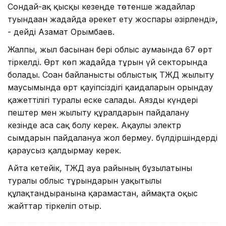
Сондай-ақ қысқы кезеңде төтенше жағдайлар
туындаған жағдайда әрекет ету жоспары әзірленді»,
- дейді Азамат Орымбаев.
Жалпы, жыл басынан бері облыс аумағында 67 өрт
тіркелді. Өрт көп жағдайда тұрғын үй секторында
болады. Соған байланысты облыстық ТЖД жылыту
маусымында өрт қауіпсіздігі қағидаларын орындау
қажеттілігі туралы еске салады. Аязды күндері
пештер мен жылыту құралдарын пайдалану
кезінде аса сақ болу керек. Ақаулы электр
сымдарын пайдалануға жол бермеу. бүлдіршіндерді
қараусыз қалдырмау керек.
Айта кетейік, ТЖД ауа райының бұзылатыны
туралы облыс тұрғындарын уақытылы
құлақтандырғанына қарамастан, аймақта оқыс
жайттар тіркеліп отыр.