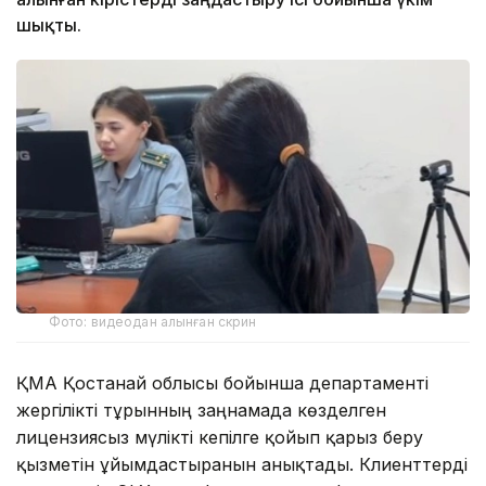
шықты.
Фото: видеодан алынған скрин
ҚМА Қостанай облысы бойынша департаменті
жергілікті тұрғынның заңнамада көзделген
лицензиясыз мүлікті кепілге қойып қарыз беру
қызметін ұйымдастырғанын анықтады. Клиенттерді