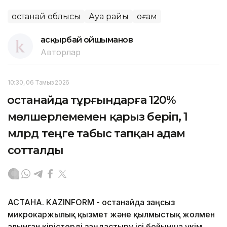
Қостанай облысы
Ауа райы
Қоғам
Қасқырбай Қойшыманов
Авторлар
10:30, 06 Тамыз 2026
Қостанайда тұрғындарға 120%
мөлшерлемемен қарыз беріп, 1
млрд теңге табыс тапқан адам
сотталды
АСТАНА. KAZINFORM - Қостанайда заңсыз
микрокаржылық қызмет және қылмыстық жолмен
алынған кірістерді заңдастыру ісі бойынша үкім