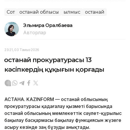
Сот
Қостанай облысы
Қылмыс
Қостанай
Эльмира Оралбаева
Авторлар
23:21, 03 Тамыз 2026
Қостанай прокуратурасы 13
кәсіпкердің құқығын қорғады
АСТАНА. KAZINFORM — Қостанай облысының
прокуратурасы қадағалау қызметі барысында
Қостанай облысының мемлекеттік сәулет-құрылыс
бақылау басқармасы бақылау функциясын жүзеге
асыру кезінде заң бұзуды анықтады.