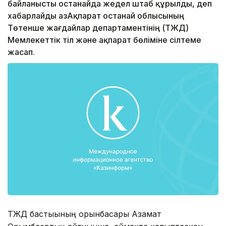
байланысты Қостанайда жедел штаб құрылды, деп
хабарлайды ҚазАқпарат Қостанай облысының
Төтенше жағдайлар департаментінің (ТЖД)
Мемлекеттік тіл және ақпарат бөліміне сілтеме
жасап.
ТЖД бастығының орынбасары Азамат