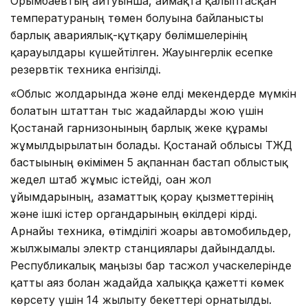
Орымбаевтың айтуынша, аймақта қалыптасқан
температураның төмен болуына байланысты
барлық авариялық-құтқару бөлімшелерінің
қарауылдары күшейтілген. Жауынгерлік есепке
резервтік техника енгізілді.
«Облыс жолдарында және елді мекендерде мүмкін
болатын штаттан тыс жағдайларды жою үшін
Қостанай гарнизонының барлық жеке құрамы
жұмылдырылатын болады. Қостанай облысы ТЖД
бастығының өкімімен 5 ақпаннан бастап облыстық
жедел штаб жұмыс істейді, оған жол
ұйымдарының, азаматтық қорғау қызметтерінің
және ішкі істер органдарының өкілдері кірді.
Арнайы техника, өтімділігі жоғары автомобильдер,
жылжымалы электр станциялары дайындалды.
Республикалық маңызы бар тасжол учаскелерінде
қатты аяз болған жағдайда халыққа қажетті көмек
көрсету үшін 14 жылыту бекеттері орнатылды.