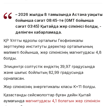
– 2026 жылдың 8 тамызында Астана уақыты
бойынша сағат 08:45-те (GMT бойынша
сағат 03:45) Қытайда жер сілкінісі болды, -
делінген хабарламада.
ҚР Ұлттық ядролық орталығы Геофизикалық
зерттеулер институты деректер орталығының
мәліметі бойынша, жер сілкінісінің магнитудасы 4,8
болды.
Эпицентрі солтүстік ендіктің 39,97 градусында
және шығыс бойлықтың 82,99 градусында
орналасқан.
Жер сілкінісінің энергетикалық класы K=11 болды.
Қазақстандық сейсмологтар бұған дейін Қытай
аумағында
магнитудасы 4,1 болатын жер сілкінісін