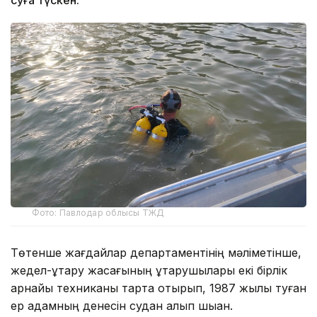
суға түскен.
Фото: Павлодар облысы ТЖД
Төтенше жағдайлар департаментінің мәліметінше,
жедел-құтқару жасағының құтқарушылары екі бірлік
арнайы техниканы тарта отырып, 1987 жылы туған
ер адамның денесін судан алып шыққан.