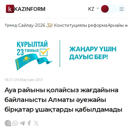
KAZINFORM
KZ
Сайлау-2026
Конституциялық реформа
Арнайы жо
Тренд:
18:27, 06 Маусым 2013
Ауа райының қолайсыз жағдайына
байланысты Алматы әуежайы
бірқатар ұшақтарды қабылдамады