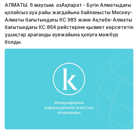
АЛМАТЫ. 6 маусым. ҚазАқпарат - Бүгін Алматыдағы
қолайсыз ауа райы жағдайына байланысты Мәскеу-
Алматы бағытындағы КС 985 және Ақтөбе-Алматы
бағытындағы КС 864 рейстеріне қызмет көрсететін
ұшақтар Қарағанды әуежайына қонуға мәжбүр
болды.