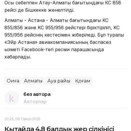
Осы себеппен Ақтау-Алматы бағытындағы КС 858
рейсі де Бішкекке жөнелтілді.
Алматы - Астана - Алматы бағытындағы KC
855/856 және KC 955/956 рейстері біріктіріліп, KC
955/956 рейсінің кестесімен жіберіледі. Бұл туралы
«Эйр Астана» авиакомпаниясының баспасөз
қызметі Facebook-тегі ресми парақшасында
хабарлады.
Оқиға
Алматы
Ауа райы
Қоғам
без автора
Авторлар
20:26, 08 Тамыз 2026
Қытайда 4,8 балдық жер сілкінісі