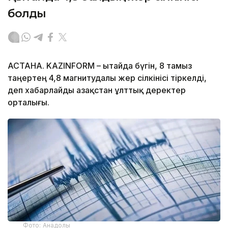
болды
АСТАНА. KAZINFORM – Қытайда бүгін, 8 тамыз
таңертең 4,8 магнитудалы жер сілкінісі тіркелді,
деп хабарлайды Қазақстан ұлттық деректер
орталығы.
Фото: Анадолы