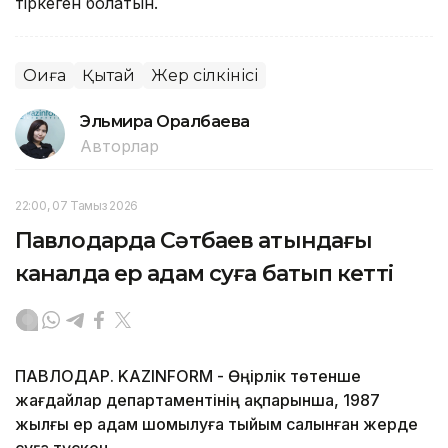
тіркеген болатын.
Оқиға
Қытай
Жер сілкінісі
Эльмира Оралбаева
Авторлар
22:00, 07 Тамыз 2026
Павлодарда Сәтбаев атындағы
каналда ер адам суға батып кетті
ПАВЛОДАР. KAZINFORM - Өңірлік төтенше
жағдайлар департаментінің ақпарынша, 1987
жылғы ер адам шомылуға тыйым салынған жерде