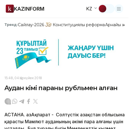
KAZINFORM
KZ
Сайлау-2026
Конституциялық реформа
Арнайы жо
Тренд:
15:48, 04 Қыркүйек 2018
Аудан әкімі параны рубльмен алған
АСТАНА. ҚазАқпарат - Солтүстік Қазақстан облысына
қарасты Мамлют ауданының әкімі пара алғаны үшін
ұсталды. Бұл туралы бүгін Мемлекеттік қызмет