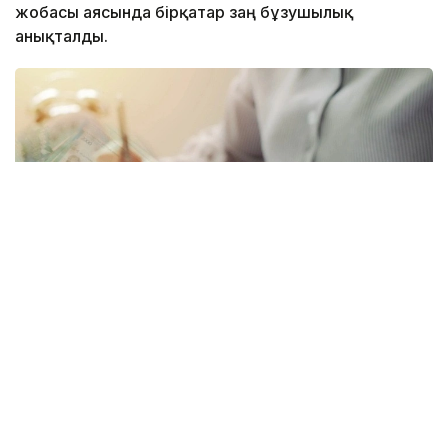
жобасы аясында бірқатар заң бұзушылық
анықталды.
Коллаж: Kazinform/ Canva
Цифрлық талдау нәтижесінде еңбекақы төлеу
жүйесі мен балалар контингентін есепке алу
кезіндегі сәйкессіздіктер және қайталанатын