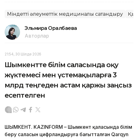
Міндетті әлеуметтік медициналық сақтандыру
Қы
Эльмира Оралбаева
Авторлар
21:54, 30 Шілде 2026
Шымкентте білім саласында оқу
жүктемесі мен үстемақыларға 3
млрд теңгеден астам қаржы заңсыз
есептелген
ШЫМКЕНТ. KAZINFORM – Шымкент қаласында білім
беру саласын цифрландыруға бағытталған Qarqyn