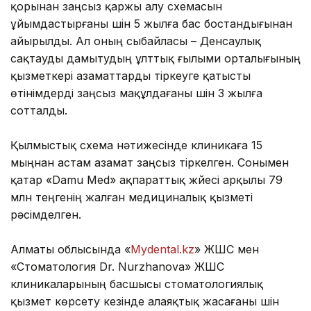
қорынан заңсыз қаржы алу схемасын
ұйымдастырғаны үшін 5 жылға бас бостандығынан
айырылды. Ал оның сыбайласы – Денсаулық
сақтауды дамытудың ұлттық ғылыми орталығының
қызметкері азаматтарды тіркеуге қатысты
өтінімдерді заңсыз мақұлдағаны үшін 3 жылға
сотталды.
Қылмыстық схема нәтижесінде клиникаға 15
мыңнан астам азамат заңсыз тіркелген. Сонымен
қатар «Damu Med» ақпараттық жүйесі арқылы 79
млн теңгенің жалған медициналық қызметі
рәсімделген.
Алматы облысында «
Mydental.kz
» ЖШС мен
«Стоматология Dr. Nurzhanova» ЖШС
клиникаларының басшысы стоматологиялық
қызмет көрсету кезінде алаяқтық жасағаны үшін