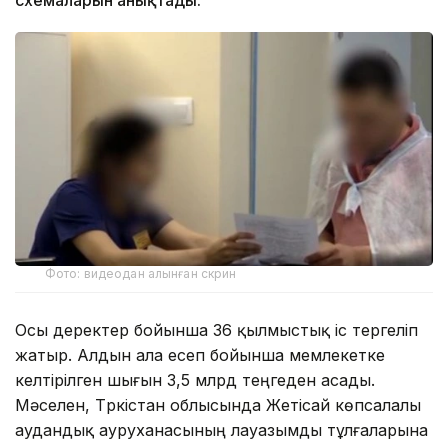
Фото: видеодан алынған скрин
Осы деректер бойынша 36 қылмыстық іс тергеліп
жатыр. Алдын ала есеп бойынша мемлекетке
келтірілген шығын 3,5 млрд теңгеден асады.
Мәселен, Түркістан облысында Жетісай көпсалалы
аудандық ауруханасының лауазымды тұлғаларына