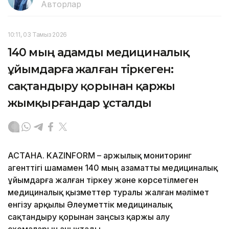
Авторлар
10:11, 03 Тамыз 2026
140 мың адамды медициналық
ұйымдарға жалған тіркеген:
сақтандыру қорынан қаржы
жымқырғандар ұсталды
АСТАНА. KAZINFORM – Қаржылық мониторинг
агенттігі шамамен 140 мың азаматты медициналық
ұйымдарға жалған тіркеу және көрсетілмеген
медициналық қызметтер туралы жалған мәлімет
енгізу арқылы Әлеуметтік медициналық
сақтандыру қорынан заңсыз қаржы алу
схемаларын анықтады.