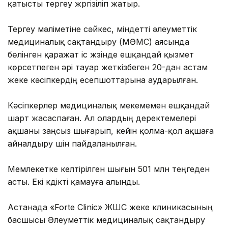
қатысты тергеу жүргізіліп жатыр.
Тергеу мәліметіне сәйкес, міндетті әлеуметтік
медициналық сақтандыру (МӘМС) аясында
бөлінген қаражат іс жүзінде ешқандай қызмет
көрсетпеген әрі тауар жеткізбеген 20-дан астам
жеке кәсіпкердің есепшоттарына аударылған.
Кәсіпкерлер медициналық мекемемен ешқандай
шарт жасаспаған. Ал олардың деректемелері
ақшаны заңсыз шығарып, кейін қолма-қол ақшаға
айналдыру үшін пайдаланылған.
Мемлекетке келтірілген шығын 501 млн теңгеден
асты. Екі күдікті қамауға алынды.
Астанада «Forte Clinic» ЖШС жеке клиникасының
басшысы Әлеуметтік медициналық сақтандыру