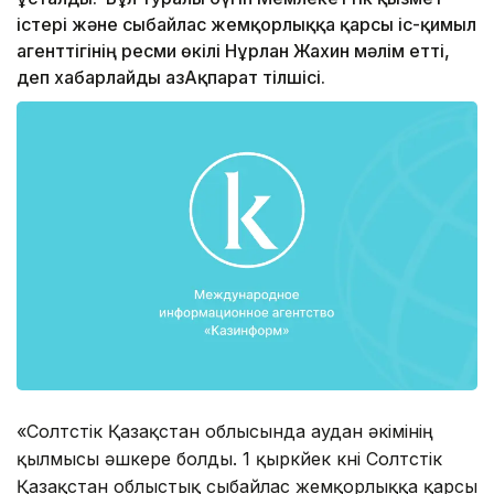
істері және сыбайлас жемқорлыққа қарсы іс-қимыл
агенттігінің ресми өкілі Нұрлан Жахин мәлім етті,
деп хабарлайды ҚазАқпарат тілшісі.
«Солтүстік Қазақстан облысында аудан әкімінің
қылмысы әшкере болды. 1 қыркүйек күні Солтүстік
Қазақстан облыстық сыбайлас жемқорлыққа қарсы