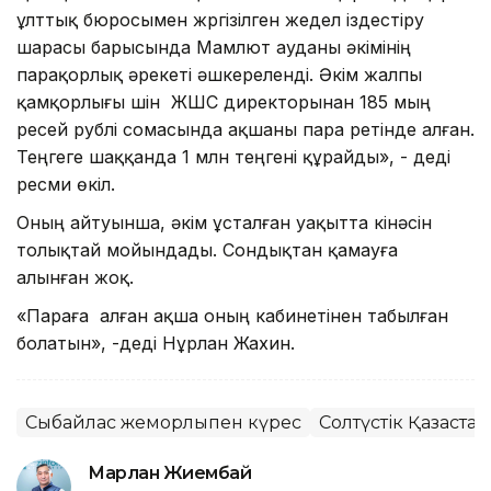
ұлттық бюросымен жүргізілген жедел іздестіру
шарасы барысында Мамлют ауданы әкімінің
парақорлық әрекеті әшкереленді. Әкім жалпы
қамқорлығы үшін ЖШС директорынан 185 мың
ресей рублі сомасында ақшаны пара ретінде алған.
Теңгеге шаққанда 1 млн теңгені құрайды», - деді
ресми өкіл.
Оның айтуынша, әкім ұсталған уақытта кінәсін
толықтай мойындады. Сондықтан қамауға
алынған жоқ.
«Параға алған ақша оның кабинетінен табылған
болатын», -деді Нұрлан Жахин.
Сыбайлас жемқорлықпен күрес
Солтүстік Қазақста
Марлан Жиембай