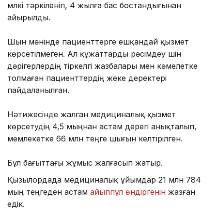
мүлкі тәркіленіп, 4 жылға бас бостандығынан
айырылды.
Шын мәнінде пациенттерге ешқандай қызмет
көрсетілмеген. Ал құжаттарды рәсімдеу үшін
дәрігерлердің тіркелгі жазбалары мен кәмелетке
толмаған пациенттердің жеке деректері
пайдаланылған.
Нәтижесінде жалған медициналық қызмет
көрсетудің 4,5 мыңнан астам дерегі анықталып,
мемлекетке 66 млн теңге шығын келтірілген.
Бұл бағыттағы жұмыс жалғасып жатыр.
Қызылордада медициналық ұйымдар 21 млн 784
мың теңгеден астам
айыппұл өндіргенін
жазған
едік.