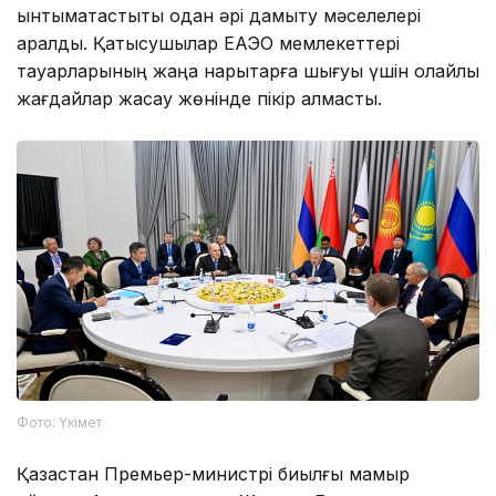
ынтымақтастықты одан әрі дамыту мәселелері
қаралды. Қатысушылар ЕАЭО мемлекеттері
тауарларының жаңа нарықтарға шығуы үшін қолайлы
жағдайлар жасау жөнінде пікір алмасты.
Фото: Үкімет
Қазақстан Премьер-министрі биылғы мамыр