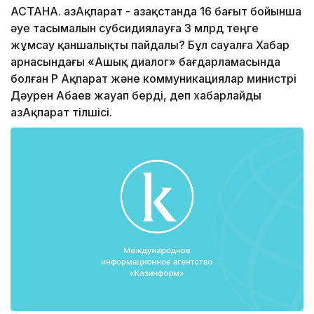
АСТАНА. ҚазАқпарат - Қазақстанда 16 бағыт бойынша
әуе тасымалын субсидиялауға 3 млрд теңге
жұмсау қаншалықты пайдалы? Бұл сауалға Хабар
арнасындағы «Ашық диалог» бағдарламасында
болған ҚР Ақпарат және коммуникациялар министрі
Дәурен Абаев жауап берді, деп хабарлайды
ҚазАқпарат тілшісі.