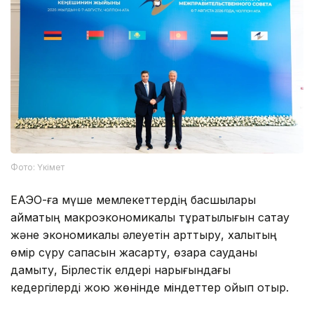
Фото: Үкімет
ЕАЭО-ға мүше мемлекеттердің басшылары
аймақтың макроэкономикалық тұрақтылығын сақтау
және экономикалық әлеуетін арттыру, халықтың
өмір сүру сапасын жақсарту, өзара сауданы
дамыту, Бірлестік елдері нарығындағы
кедергілерді жою жөнінде міндеттер қойып отыр.