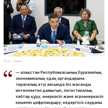
Фото: Үкімет
— Қазақстан Республикасының Еуразиялық
экономикалық одақ органдарына
төрағалық етуі аясында біз жасанды
интеллектіні дамытып, логистикалық
хабтар құру, өнеркәсіп және агроөнеркәсіп
кешенін цифрландыру, кедергісіз сауданы