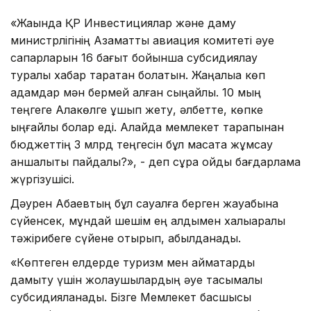
«Жақында ҚР Инвестициялар және даму
министрлігінің Азаматтық авиация комитеті әуе
сапарларын 16 бағыт бойынша субсидиялау
туралы хабар таратқан болатын. Жаңалыққа көп
адамдар мән бермей қалған сыңайлы. 10 мың
теңгеге Алакөлге ұшып жету, әлбетте, көпке
ыңғайлы болар еді. Алайда мемлекет тарапынан
бюджеттің 3 млрд теңгесін бұл мақсатқа жұмсау
қаншалықты пайдалы?», - деп сұрақ қойды бағдарлама
жүргізушісі.
Дәурен Абаевтың бұл сауалға берген жауабына
сүйенсек, мұндай шешім ең алдымен халықаралық
тәжірибеге сүйене отырып, қабылданады.
«Көптеген елдерде туризм мен аймақтарды
дамыту үшін жолаушылардың әуе тасымалы
субсидияланады. Бізге Мемлекет басшысы