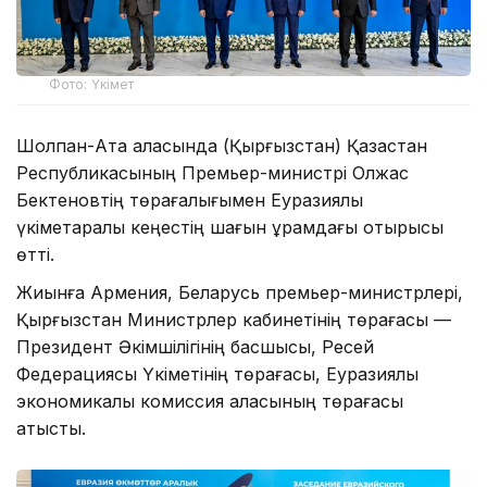
Фото: Үкімет
Шолпан-Ата қаласында (Қырғызстан) Қазақстан
Республикасының Премьер-министрі Олжас
Бектеновтің төрағалығымен Еуразиялық
үкіметаралық кеңестің шағын құрамдағы отырысы
өтті.
Жиынға Армения, Беларусь премьер-министрлері,
Қырғызстан Министрлер кабинетінің төрағасы —
Президент Әкімшілігінің басшысы, Ресей
Федерациясы Үкіметінің төрағасы, Еуразиялық
экономикалық комиссия алқасының төрағасы
қатысты.