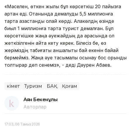
«Мәселен, өткен жылы бұл көрсеткіш 20 пайызға
артқан еді. Отанында демалуды 5,5 миллионға
тарта қазақстандық қолай көрді. Алакөлдің өзінде
биыл 1 миллионға тарта турист демалған. Бұл
көрсеткішке жаңа әуежайдың да арқасында қол
жеткізілгенін айта кету керек. Білесіз бе, өз
жеріміздің табиғаты қаншалықты бай екенін байқай
бермейміз. Жаңа әуе тасымалы осынау бос орынды
толтырар деп сенеміз», - деді Дәурен Абаев.
Үкімет
Туризм
БАҚ
Қоғам
Аян Бекенұлы
Авторлар
17:03, 06 Тамыз 2026