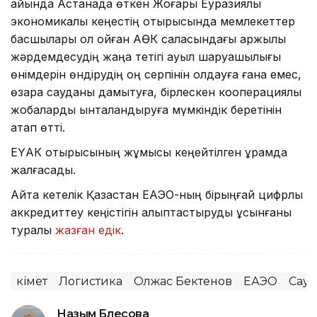
айында Астанада өткен Жоғары Еуразиялық
экономикалық кеңестің отырысында мемлекеттер
басшылары қол қойған АӨК саласындағы қаржылық
жәрдемдесудің жаңа тетігі ауыл шаруашылығы
өнімдерін өндірудің оң серпінін қолдауға ғана емес,
өзара сауданы дамытуға, бірлескен кооперациялық
жобаларды ынталандыруға мүмкіндік беретінін
атап өтті.
ЕҮАК отырысының жұмысы кеңейтілген құрамда
жалғасады.
Айта кетелік Қазақстан ЕАЭО-ның бірыңғай цифрлық
аккредиттеу кеңістігін қалыптастыруды ұсынғаны
туралы
жазған едік
.
Үкімет
Логистика
Олжас Бектенов
ЕАЭО
Сауд
Назым Бөлесова