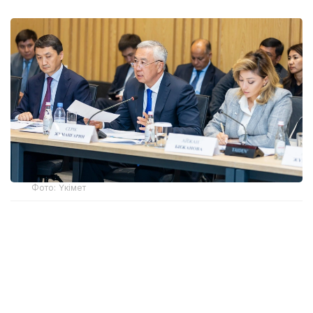
Фото: Үкімет
Қатысушыларға Жеңіл өнеркәсіпті дамытудың
2026-2030 жылдарға арналған кешенді
жоспарының негізгі ережелері таныстырылды.
Өнеркәсіп вице-министрі Олжас Сапарбеков атап
өткендей, құжат заңнама, сатып алу тетігін