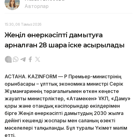
Авторлар
15:30, 06 Тамыз 2026
Жеңіл өнеркәсіпті дамытуға
арналған 28 шара іске асырылады
АСТАНА. KAZINFORM — ҚР Премьер-министрінің
орынбасары – ұлттық экономика министрі Серік
Жұманғариннің төрағалығымен өткен кеңесте
жауапты министрліктер, «Атамекен» ҰКП, «Даму»
қоры және отандық кәсіпорындар өкілдерімен
бірге Жеңіл өнеркәсіпті дамытудың 2030 жылға
дейінгі кешенді жоспары мен саланың өзекті
мәселелері талқыланды. Бұл туралы Үкімет мәлім
етті.