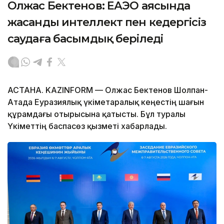
Олжас Бектенов: ЕАЭО аясында
жасанды интеллект пен кедергісіз
саудаға басымдық беріледі
АСТАНА. KAZINFORM — Олжас Бектенов Шолпан-
Атада Еуразиялық үкіметаралық кеңестің шағын
құрамдағы отырысына қатысты. Бұл туралы
Үкіметтің баспасөз қызметі хабарлады.