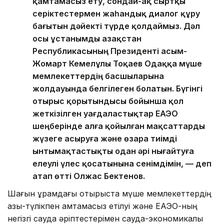
қамтамасыз ету, сондай-ақ сыртқы
серіктестермен жаһандық диалог құру
бағытын дәйекті түрде қолдаймыз. Дәл
осы ұстанымды Қазақстан
Республикасының Президенті Қасым-
Жомарт Кемелұлы Тоқаев Одаққа мүше
мемлекеттердің басшыларына
жолдауында белгілеген болатын. Бүгінгі
отырыс қорытындысы бойынша қол
жеткізілген уағдаластықтар ЕАЭО
шеңберінде алға қойылған мақсаттарды
жүзеге асыруға және өзара тиімді
ынтымақтастықты одан әрі нығайтуға
елеулі үлес қосатынына сенімдімін, — деп
атап өтті Олжас Бектенов.
Шағын құрамдағы отырыста мүше мемлекеттердің
азық-түлікпен қамтамасыз етілуі және ЕАЭО-ның
негізгі сауда әріптестерімен сауда-экономикалық