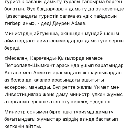
туристік саланы дамыту туралы тапсырма берген
болатын. Әуе бағдарларын дамыту да өз кезегінде
Қазақстандағы туристік салаға өзіндік пайдасын
тигізері анық», - деді Дәурен Абаев.
Министрдің айтуынша, екіншіден мұндай шешім
аймақтардағы авиатасымалдарды дамытуға серпін
береді.
«Мәселен, Қарағанды-Қызылорда немесе
Петропавл-Шымкент арасында ұшып баратындар
Астана мен Алматы арасындағы жолаушылардан
аз болса да, қалалар арасындағы қашықтықты
ескерсек, маңызды. Бұл ретте жалпы Үкімет мен
Инвестициялар және даму министрі үлкен жұмыс
атқарғанын ерекше атап өту керек», - деді ол.
Министр сонымен бірге, ішкі туризмді дамыту
бағытындағы жұмыстар қазірдің өзінде басталып
кеткенін айтты.