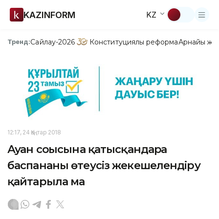
KAZINFORM
KZ
Сайлау-2026
Конституциялық реформа
Арнайы жо
Тренд:
12:17, 24 Қаңтар 2018
Ауған соғысына қатысқандарға
баспананы өтеусіз жекешелендіру
қайтарыла ма