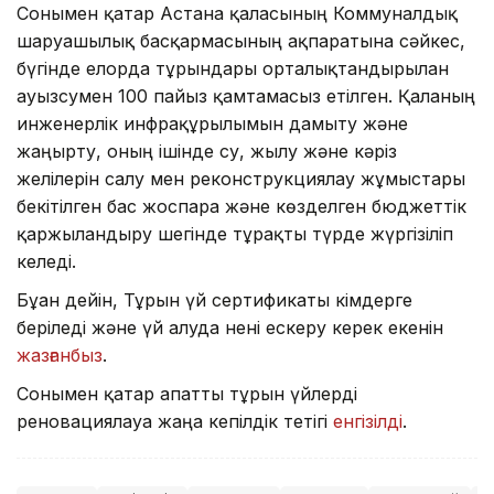
Сонымен қатар Астана қаласының Коммуналдық
шаруашылық басқармасының ақпаратына сәйкес,
бүгінде елорда тұрғындары орталықтандырылған
ауызсумен 100 пайыз қамтамасыз етілген. Қаланың
инженерлік инфрақұрылымын дамыту және
жаңғырту, оның ішінде су, жылу және кәріз
желілерін салу мен реконструкциялау жұмыстары
бекітілген бас жоспарға және көзделген бюджеттік
қаржыландыру шегінде тұрақты түрде жүргізіліп
келеді.
Бұған дейін, Тұрғын үй сертификаты кімдерге
беріледі және үй алуда нені ескеру керек екенін
жазғанбыз
.
Сонымен қатар апатты тұрғын үйлерді
реновациялауға жаңа кепілдік тетігі
енгізілді
.