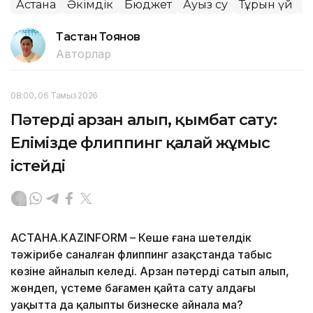
Астана
Әкімдік
Бюджет
Ауыз су
Тұрғын үй
Қ
Тастан Тоянов
Авторлар
08:00, 06 Тамыз 2026
Пәтерді арзан алып, қымбат сату:
Елімізде флиппинг қалай жұмыс
істейді
АСТАНА.KAZINFORM – Кеше ғана шетелдік
тәжірибе саналған флиппинг Қазақстанда табыс
көзіне айналып келеді. Арзан пәтерді сатып алып,
жөндеп, үстеме бағамен қайта сату алдағы
уақытта да қалыпты бизнеске айнала ма?