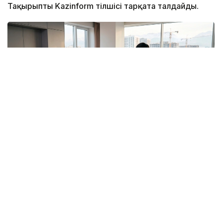
Тақырыпты Kazinform тілшісі тарқата талдайды.
Фото: Kazinform / ЖИ
Нарық қалай қалыптасты?
Флиппинг АҚШ-та өткен ғасырдың 70–80
жылдарындағы экономикалық дағдарыс кезінде
пайда болып, кейін әлемнің көптеген еліне тарады.