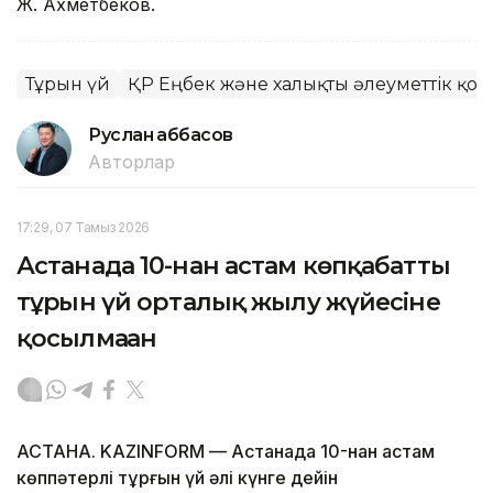
Ж. Ахметбеков.
Тұрғын үй
ҚР Еңбек және халықты әлеуметтік қорғ
Руслан Ғаббасов
Авторлар
17:29, 07 Тамыз 2026
Астанада 10-нан астам көпқабатты
тұрғын үй орталық жылу жүйесіне
қосылмаған
АСТАНА. KAZINFORM — Астанада 10-нан астам
көппәтерлі тұрғын үй әлі күнге дейін