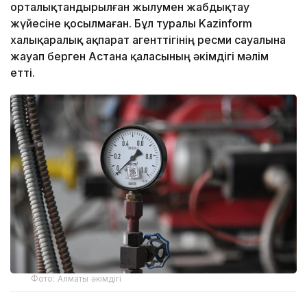
орталықтандырылған жылумен жабдықтау
жүйесіне қосылмаған. Бұл туралы Kazinform
халықаралық ақпарат агенттігінің ресми сауалына
жауап берген Астана қаласының әкімдігі мәлім
етті.
Фото: Алматы әкімдігі