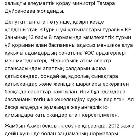
халықты әлеуметтік қорғау министрі Тамара
Дүйсеноваға жолданды.
Депутаттың атап өтуінше, қазіргі кезде
қолданыстағы «Тұрғын үй қатынастары туралы» ҚР
Заңының 13 бабы 8 тармағында мемлекеттік тұрғын
үй қорынан алған баспананы ақысыз меншікке алуға
құқылы адамдардың санатына ҰОС ардагерлері
мен мүгедектері, Чернобыль атом электр
стансасындағы апаттың салдарын жоюға
қатысқандар, сондай-ақ ядролық сынақтарға
қатысқандар және жеңілдік шаралары ескерілген
басқа да санаттар қамтылған. Яғни бұл адамдарға
баспананы тегін жекешелендіру құқығы берілген. Ал
басқа елдердің аумағында жауынгерлік іс-
қимылдарға қатысқандар атап көрсетілмеген.
Жамбыл Ахметбековтің сөзіне қарағанда, 2012 жылға
дейін күшінде болған заңнаманың нормалары