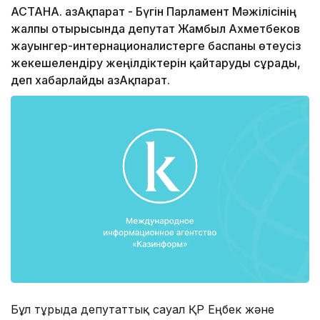
АСТАНА. ҚазАқпарат - Бүгін Парламент Мәжілісінің
жалпы отырысында депутат Жамбыл Ахметбеков
жауынгер-интернационалистерге баспаны өтеусіз
жекешелендіру жеңілдіктерін қайтаруды сұрады,
деп хабарлайды ҚазАқпарат.
Бұл тұрғыда депутаттық сауал ҚР Еңбек және