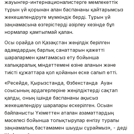
жауынгер-интернационалистерге мемлекеттік
тұрғын үй қорынан алған баспананы қайтарымсыз
жекешелендіруге мүмкіндік берді. Тұрғын үй
заңнамасына өзгерістерді әзірлеу кезінде бұл
нормалар қамтылмай қалған.
Осы орайда ол Қазақстан жеңілдік берілген
адамдардың барлық санаттарын қажетті
шаралармен қамтамасыз ету бойынша
халықаралық міндеттемені өзіне алғанын және
тиісті құжаттарға қол қойғанын еске салып өтті.
«Ресейде, Қырғызстанда, Өзбекстанда Ауған
соғысының ардагерлеріне жеңілдіктерді сақтап
қалды, оның ішінде баспананы ақысыз
жекешелендіру шаралары ескерілген. Осыған
байланысты Үкіметтен аталған азаматтардың
мәселесі бойынша толықтырулар енгізу туралы
заңнамалық бастамамен шығуды сұраймыз», - деді