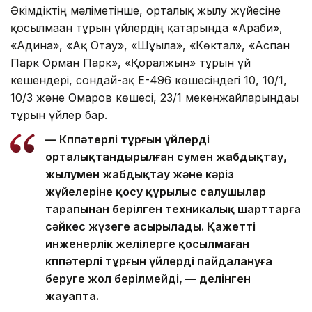
Әкімдіктің мәліметінше, орталық жылу жүйесіне
қосылмаған тұрғын үйлердің қатарында «Араби»,
«Адина», «Ақ Отау», «Шұғыла», «Көктал», «Аспан
Парк Орман Парк», «Қорғалжын» тұрғын үй
кешендері, сондай-ақ Е-496 көшесіндегі 10, 10/1,
10/3 және Омаров көшесі, 23/1 мекенжайларындағы
тұрғын үйлер бар.
— Көппәтерлі тұрғын үйлерді
орталықтандырылған сумен жабдықтау,
жылумен жабдықтау және кәріз
жүйелеріне қосу құрылыс салушылар
тарапынан берілген техникалық шарттарға
сәйкес жүзеге асырылады. Қажетті
инженерлік желілерге қосылмаған
көппәтерлі тұрғын үйлерді пайдалануға
беруге жол берілмейді, — делінген
жауапта.